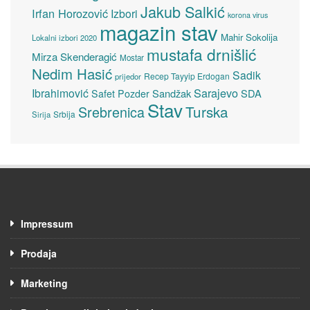
Jakub Salkić
Irfan Horozović
Izbori
korona virus
magazin stav
Mahir Sokolija
Lokalni izbori 2020
mustafa drnišlić
Mirza Skenderagić
Mostar
Nedim Hasić
Sadik
Recep Tayyip Erdogan
prijedor
Sarajevo
Ibrahimović
Sandžak
SDA
Safet Pozder
Stav
Turska
Srebrenica
Srbija
Sirija
Impressum
Prodaja
Marketing