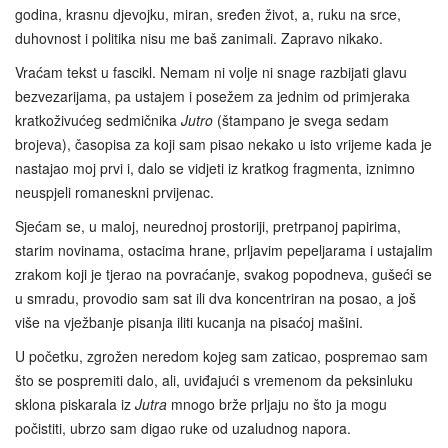
godina, krasnu djevojku, miran, sređen život, a, ruku na srce,
duhovnost i politika nisu me baš zanimali. Zapravo nikako.
Vraćam tekst u fascikl. Nemam ni volje ni snage razbijati glavu
bezvezarijama, pa ustajem i posežem za jednim od primjeraka
kratkoživućeg sedmičnika
Jutro
(štampano je svega sedam
brojeva), časopisa za koji sam pisao nekako u isto vrijeme kada je
nastajao moj prvi i, dalo se vidjeti iz kratkog fragmenta, iznimno
neuspjeli romaneskni prvijenac.
Sjećam se, u maloj, neurednoj prostoriji, pretrpanoj papirima,
starim novinama, ostacima hrane, prljavim pepeljarama i ustajalim
zrakom koji je tjerao na povraćanje, svakog popodneva, gušeći se
u smradu, provodio sam sat ili dva koncentriran na posao, a još
više na vježbanje pisanja iliti kucanja na pisaćoj mašini.
U početku, zgrožen neredom kojeg sam zaticao, pospremao sam
što se pospremiti dalo, ali, uviđajući s vremenom da peksinluku
sklona piskarala iz
Jutra
mnogo brže prljaju no što ja mogu
počistiti, ubrzo sam digao ruke od uzaludnog napora.