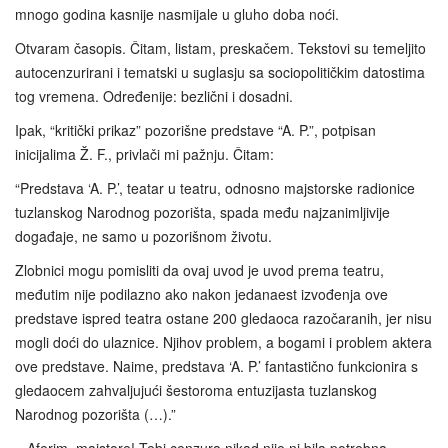
mnogo godina kasnije nasmijale u gluho doba noći.
Otvaram časopis. Čitam, listam, preskačem. Tekstovi su temeljito
autocenzurirani i tematski u suglasju sa sociopolitičkim datostima
tog vremena. Određenije: bezlični i dosadni.
Ipak, “kritički prikaz” pozorišne predstave “A. P.”, potpisan
inicijalima Ž. F., privlači mi pažnju. Čitam:
“Predstava ‘A. P.’, teatar u teatru, odnosno majstorske radionice
tuzlanskog Narodnog pozorišta, spada među najzanimljivije
događaje, ne samo u pozorišnom životu.
Zlobnici mogu pomisliti da ovaj uvod je uvod prema teatru,
međutim nije podilazno ako nakon jedanaest izvođenja ove
predstave ispred teatra ostane 200 gledaoca razočaranih, jer nisu
mogli doći do ulaznice. Njihov problem, a bogami i problem aktera
ove predstave. Naime, predstava ‘A. P.’ fantastično funkcionira s
gledaocem zahvaljujući šestoroma entuzijasta tuzlanskog
Narodnog pozorišta (…).”