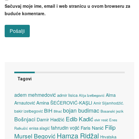
Sačuvaj moje ime, email i web stranicu u ovom browseru za
buduće komentare.
Tagovi
adem mehmedović
Alma
admir lisica
Alija Izetbegović
Amina ŠEĆEROVIĆ-KAŞLI
Arnautović
Amir Sijamhodžić.
bojan budimac
BiH
bakir izetbegović
Bosanski jezik
Bihać
Edib Kadić
Bošnjaci
Damir Hadžić
elvir resić
Enes
Filip
fahrudin vojić
Faris Nanić
enisa alagić
Ratkušić
Hamza Ridžal
Mursel Begović
Hrvatska