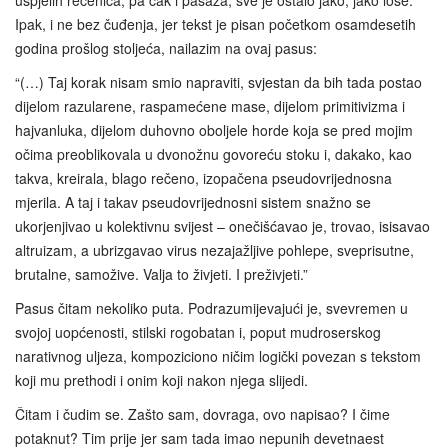
uspjelih rečenica, pa čak i pasaža, sve je ostalo jako, jako loše.
Ipak, i ne bez čuđenja, jer tekst je pisan početkom osamdesetih
godina prošlog stoljeća, nailazim na ovaj pasus:
“(…) Taj korak nisam smio napraviti, svjestan da bih tada postao
dijelom razularene, raspamećene mase, dijelom primitivizma i
hajvanluka, dijelom duhovno oboljele horde koja se pred mojim
očima preoblikovala u dvonožnu govoreću stoku i, dakako, kao
takva, kreirala, blago rečeno, izopačena pseudovrijednosna
mjerila. A taj i takav pseudovrijednosni sistem snažno se
ukorjenjivao u kolektivnu svijest – onečišćavao je, trovao, isisavao
altruizam, a ubrizgavao virus nezajažljive pohlepe, sveprisutne,
brutalne, samožive. Valja to živjeti. I preživjeti.”
Pasus čitam nekoliko puta. Podrazumijevajući je, svevremen u
svojoj uopćenosti, stilski rogobatan i, poput mudroserskog
narativnog uljeza, kompoziciono ničim logički povezan s tekstom
koji mu prethodi i onim koji nakon njega slijedi.
Čitam i čudim se. Zašto sam, dovraga, ovo napisao? I čime
potaknut? Tim prije jer sam tada imao nepunih devetnaest