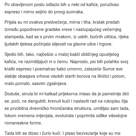
Po obavljenom poslu odlazio bih u neki od kafića, poručivao
espreso i mirno sejirio do prvog sumraka.
Prijala su mi ovakva predvečerja, mirna i tiha, kratak predah
između popodnevne gradske vreve i nastupajućeg večernjeg
stampeda, kad se s prvim mrakom, iz uskih, bočnih uličica, rijeka
ljudskih tjelesa počinjala slijevati na glavne ulice i trgove.
Sjedio bih, tako, najčešće u maloj bašči obližnjeg opustjelog
kafića, ne razmišljajući ni o čemu. Naprosto, pio bih polahko svoj
kratki espreso i posmatrao kako umorno, zalazeće Sunce sve
slabije obasjava vrhove visokih starih borova na Ilinčici i potom,
malo-pomalo, sasvim zgašnjava.
Doduše, sinula bi mi katkad prijekorna misao da je pametnije dići
se, poći, ne dangubiti, krenuti kući i nastaviti rad na rukopisu čija
se prvobitna dnevničko-hroničarska struktura, umišljao sam tada,
tokom vremena mijenjala, evoluirala i poprimila odlike višeslojne
romaneskne forme.
Tada bih se dizao i žurio kući. I pisao bezvezarije koje su me