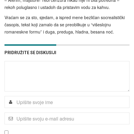
– Aferim, majstore! Tebi cenzura nikad nije ni bila potrebna –
rekoh poluglasno i ustadoh da pristavim vodu za kahvu.
Vraćam se za sto, sjedam, a ispred mene bezličan socrealistički
časopis, tekst koji zamalo da se preoblikuje u “višeslojnu
romaneskne formu” i duga, preduga, hladna, besana noć.
PRIDRUŽITE SE DISKUSIJI