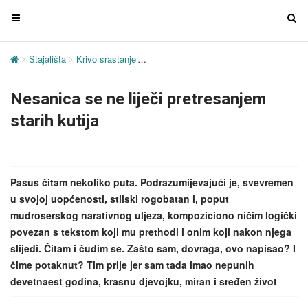
T
T
o
o
g
g
Stajališta
Krivo srastanje
Nesanica se ne liječi pretresanjem starih
g
g
l
l
Nesanica se ne liječi pretresanjem
e
e
n
n
starih kutija
a
a
v
v
i
i
g
g
Pasus čitam nekoliko puta. Podrazumijevajući je, svevremen
a
a
u svojoj uopćenosti, stilski rogobatan i, poput
t
t
mudroserskog narativnog uljeza, kompoziciono ničim logički
i
i
povezan s tekstom koji mu prethodi i onim koji nakon njega
o
o
slijedi. Čitam i čudim se. Zašto sam, dovraga, ovo napisao? I
n
n
čime potaknut? Tim prije jer sam tada imao nepunih
devetnaest godina, krasnu djevojku, miran i sređen život