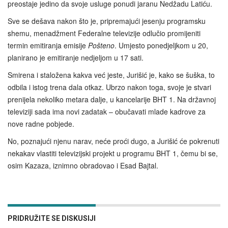
preostaje jedino da svoje usluge ponudi jaranu Nedžadu Latiću.
Sve se dešava nakon što je, pripremajući jesenju programsku
shemu, menadžment Federalne televizije odlučio promijeniti
termin emitiranja emisije
Pošteno
. Umjesto ponedjeljkom u 20,
planirano je emitiranje nedjeljom u 17 sati.
Smirena i staložena kakva već jeste, Jurišić je, kako se šuška, to
odbila i istog trena dala otkaz. Ubrzo nakon toga, svoje je stvari
prenijela nekoliko metara dalje, u kancelarije BHT 1. Na državnoj
televiziji sada ima novi zadatak – obučavati mlade kadrove za
nove radne pobjede.
No, poznajući njenu narav, neće proći dugo, a Jurišić će pokrenuti
nekakav vlastiti televizijski projekt u programu BHT 1, čemu bi se,
osim Kazaza, iznimno obradovao i Esad Bajtal.
PRIDRUŽITE SE DISKUSIJI