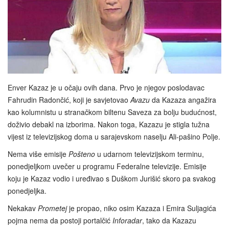
Enver Kazaz je u očaju ovih dana. Prvo je njegov poslodavac
Fahrudin Radončić, koji je savjetovao
Avazu
da Kazaza angažira
kao kolumnistu u stranačkom biltenu Saveza za bolju budućnost,
doživio debakl na izborima. Nakon toga, Kazazu je stigla tužna
vijest iz televizijskog doma u sarajevskom naselju Ali-pašino Polje.
Nema više emisije
Pošteno
u udarnom televizijskom terminu,
ponedjeljkom uvečer u programu Federalne televizije. Emisije
koju je Kazaz vodio i uređivao s Duškom Jurišić skoro pa svakog
ponedjeljka.
Nekakav
Prometej
je propao, niko osim Kazaza i Emira Suljagića
pojma nema da postoji portalčić
Inforadar
, tako da Kazazu