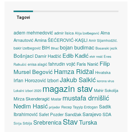
Tagovi
adem mehmedović
Alma
admir lisica
Alija Izetbegović
Amina ŠEĆEROVIĆ-KAŞLI
Arnautović
Amir Sijamhodžić.
bojan budimac
BiH
bakir izetbegović
Bosanski jezik
Bihać
Edib Kadić
Bošnjaci
Damir Hadžić
elvir resić
Enes
Filip
fahrudin vojić
Faris Nanić
enisa alagić
Ratkušić
Hamza Ridžal
Mursel Begović
Hrvatska
Jakub Salkić
Irfan Horozović
Izbori
korona virus
magazin stav
Mahir Sokolija
Lokalni izbori 2020
mustafa drnišlić
Mirza Skenderagić
Mostar
Nedim Hasić
Sadik
Recep Tayyip Erdogan
prijedor
Sarajevo
Ibrahimović
Sandžak
SDA
Safet Pozder
Stav
Turska
Srebrenica
Srbija
Sirija