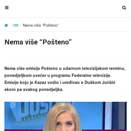
T
T
o
o
g
g
188
Nema više “Pošteno”
g
g
l
l
Nema više “Pošteno”
e
e
n
n
a
a
v
v
Nema više emisije Pošteno u udarnom televizijskom terminu,
i
i
ponedjeljkom uvečer u programu Federalne televizije.
g
g
Emisije koju je Kazaz vodio i uređivao s Duškom Jurišić
a
a
skoro pa svakog ponedjeljka.
t
t
i
i
o
o
n
n