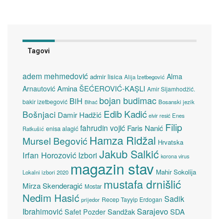
Tagovi
adem mehmedović
Alma
admir lisica
Alija Izetbegović
Amina ŠEĆEROVIĆ-KAŞLI
Arnautović
Amir Sijamhodžić.
bojan budimac
BiH
bakir izetbegović
Bosanski jezik
Bihać
Edib Kadić
Bošnjaci
Damir Hadžić
elvir resić
Enes
Filip
fahrudin vojić
Faris Nanić
enisa alagić
Ratkušić
Hamza Ridžal
Mursel Begović
Hrvatska
Jakub Salkić
Irfan Horozović
Izbori
korona virus
magazin stav
Mahir Sokolija
Lokalni izbori 2020
mustafa drnišlić
Mirza Skenderagić
Mostar
Nedim Hasić
Sadik
Recep Tayyip Erdogan
prijedor
Sarajevo
Ibrahimović
Sandžak
SDA
Safet Pozder