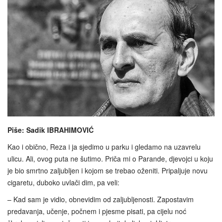
Piše: Sadik IBRAHIMOVIĆ
Kao i obično, Reza i ja sjedimo u parku i gledamo na uzavrelu
ulicu. Ali, ovog puta ne šutimo. Priča mi o Parande, djevojci u koju
je bio smrtno zaljubljen i kojom se trebao oženiti. Pripaljuje novu
cigaretu, duboko uvlači dim, pa veli:
– Kad sam je vidio, obnevidim od zaljubljenosti. Zapostavim
predavanja, učenje, počnem i pjesme pisati, pa cijelu noć