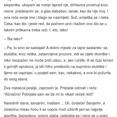
stepenika, ukopam se metar ispred nje, drhtavica prostruji kroz
mene, predstavim se, a glas slabašan, tanak, kao da nije moj. I
ona reče svoje ime i blago se nasmiješi. Šuti, smješka se i čeka.
Čeka, kao što i jeste red, da počnem prvi i kažem ono što se u
takvim prilikama treba reći. I, eto, tako!
– Šta tako?
– Pa, tu smo se sastajali! A dobro mjesto za tajne sastanke: sa
stubišta, kroz velike, zatamnjene prozore, vidi se cijelo dvorište i
niko neopažen ne može prići ulazu, a, ako i priđe, ili se čuju koraci
s gornjih spratova, ja bih hitro preskočio na suprotno stubište i
lijeno se uspinjao, u posjeti sam, kao, nekakvoj, a ona bi požurila
do svog stana.
Dva mjeseca poslije, zaprosim je. Pristade odmah i reče:
“Konačno! Pobojala sam se da mi to nikad nećeš reći!”
Narednih dana, sanjarim, maštam… Uh, čovječe! Sanjarim, a
zloslutna misao hoću li se uopće moći oženiti javi se najprije
ispotiha, bezazleno, potom ojača, razbukta se i razvi se u pravi