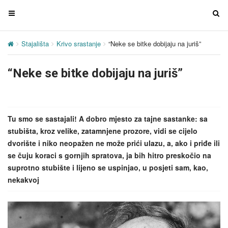
T
T
o
o
g
g
Stajališta
Krivo srastanje
“Neke se bitke dobijaju na juriš”
g
g
l
l
“Neke se bitke dobijaju na juriš”
e
e
n
n
a
a
v
v
Tu smo se sastajali! A dobro mjesto za tajne sastanke: sa
i
i
stubišta, kroz velike, zatamnjene prozore, vidi se cijelo
g
g
dvorište i niko neopažen ne može prići ulazu, a, ako i priđe ili
a
a
se čuju koraci s gornjih spratova, ja bih hitro preskočio na
t
t
suprotno stubište i lijeno se uspinjao, u posjeti sam, kao,
i
i
nekakvoj
o
o
n
n