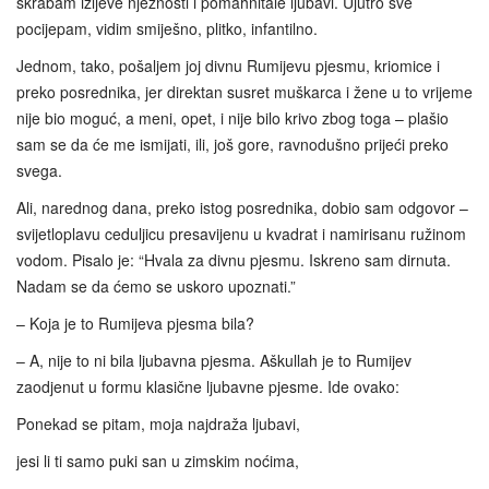
škrabam izljeve nježnosti i pomahnitale ljubavi. Ujutro sve
pocijepam, vidim smiješno, plitko, infantilno.
Jednom, tako, pošaljem joj divnu Rumijevu pjesmu, kriomice i
preko posrednika, jer direktan susret muškarca i žene u to vrijeme
nije bio moguć, a meni, opet, i nije bilo krivo zbog toga – plašio
sam se da će me ismijati, ili, još gore, ravnodušno prijeći preko
svega.
Ali, narednog dana, preko istog posrednika, dobio sam odgovor –
svijetloplavu ceduljicu presavijenu u kvadrat i namirisanu ružinom
vodom. Pisalo je: “Hvala za divnu pjesmu. Iskreno sam dirnuta.
Nadam se da ćemo se uskoro upoznati.”
– Koja je to Rumijeva pjesma bila?
– A, nije to ni bila ljubavna pjesma. Aškullah je to Rumijev
zaodjenut u formu klasične ljubavne pjesme. Ide ovako:
Ponekad se pitam, moja najdraža ljubavi,
jesi li ti samo puki san u zimskim noćima,