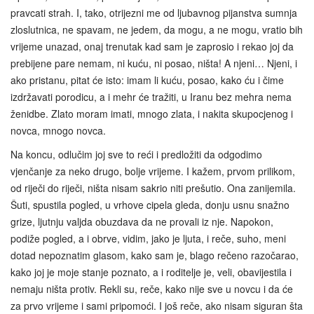
pravcati strah. I, tako, otrijezni me od ljubavnog pijanstva sumnja
zloslutnica, ne spavam, ne jedem, da mogu, a ne mogu, vratio bih
vrijeme unazad, onaj trenutak kad sam je zaprosio i rekao joj da
prebijene pare nemam, ni kuću, ni posao, ništa! A njeni… Njeni, i
ako pristanu, pitat će isto: imam li kuću, posao, kako ću i čime
izdržavati porodicu, a i mehr će tražiti, u Iranu bez mehra nema
ženidbe. Zlato moram imati, mnogo zlata, i nakita skupocjenog i
novca, mnogo novca.
Na koncu, odlučim joj sve to reći i predložiti da odgodimo
vjenčanje za neko drugo, bolje vrijeme. I kažem, prvom prilikom,
od riječi do riječi, ništa nisam sakrio niti prešutio. Ona zanijemila.
Šuti, spustila pogled, u vrhove cipela gleda, donju usnu snažno
grize, ljutnju valjda obuzdava da ne provali iz nje. Napokon,
podiže pogled, a i obrve, vidim, jako je ljuta, i reče, suho, meni
dotad nepoznatim glasom, kako sam je, blago rečeno razočarao,
kako joj je moje stanje poznato, a i roditelje je, veli, obavijestila i
nemaju ništa protiv. Rekli su, reče, kako nije sve u novcu i da će
za prvo vrijeme i sami pripomoći. I još reče, ako nisam siguran šta