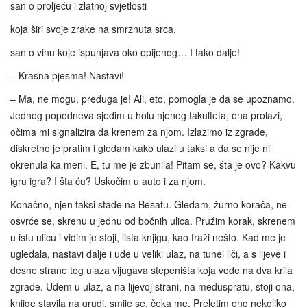
san o proljeću i zlatnoj svjetlosti
koja širi svoje zrake na smrznuta srca,
san o vinu koje ispunjava oko opijenog… I tako dalje!
– Krasna pjesma! Nastavi!
– Ma, ne mogu, preduga je! Ali, eto, pomogla je da se upoznamo.
Jednog popodneva sjedim u holu njenog fakulteta, ona prolazi,
očima mi signalizira da krenem za njom. Izlazimo iz zgrade,
diskretno je pratim i gledam kako ulazi u taksi a da se nije ni
okrenula ka meni. E, tu me je zbunila! Pitam se, šta je ovo? Kakvu
igru igra? I šta ću? Uskočim u auto i za njom.
Konačno, njen taksi stade na Besatu. Gledam, žurno korača, ne
osvrće se, skrenu u jednu od bočnih ulica. Pružim korak, skrenem
u istu ulicu i vidim je stoji, lista knjigu, kao traži nešto. Kad me je
ugledala, nastavi dalje i uđe u veliki ulaz, na tunel liči, a s lijeve i
desne strane tog ulaza vijugava stepeništa koja vode na dva krila
zgrade. Uđem u ulaz, a na lijevoj strani, na međuspratu, stoji ona,
knjige stavila na grudi, smije se, čeka me. Preletim ono nekoliko