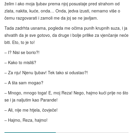
želim i ako moja ljubav prema njoj posustaje pred strahom od
zlata, nakita, kuće, onda… Onda, jedva izusti, nemamo više o
čemu razgovarati i zamoli me da joj se ne javljam.
Tada zadrhta usnama, pogleda me očima punih krupnih suza, i ja
shvatih da je sve gotovo, da druge i bolje prilike za vjenčanje neće
biti. Eto, to je to!
– I? Nisi se borio?!
– Kako to misliš?
– Za nju! Njenu ljubav! Tek tako si odustao?!
– A šta sam mogao?
– Mnogo, mnogo toga! E, moj Reza! Nego, hajmo kući prije no što
se i ja naljutim kao Parande!
– Ali, nije me htjela, čovječe!
– Hajmo, Reza, hajmo!