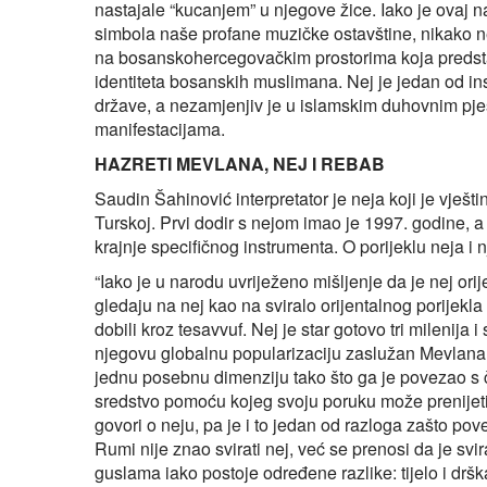
nastajale “kucanjem” u njegove žice. Iako je ovaj n
simbola naše profane muzičke ostavštine, nikako ne
na bosanskohercegovačkim prostorima koja predst
identiteta bosanskih muslimana. Nej je jedan od in
države, a nezamjenjiv je u islamskim duhovnim pj
manifestacijama.
HAZRETI MEVLANA, NEJ I REBAB
Saudin Šahinović interpretator je neja koji je vješ
Turskoj. Prvi dodir s nejom imao je 1997. godine, a 
krajnje specifičnog instrumenta. O porijeklu neja i 
“Iako je u narodu uvriježeno mišljenje da je nej orij
gledaju na nej kao na sviralo orijentalnog porijekl
dobili kroz tesavvuf. Nej je star gotovo tri milenija 
njegovu globalnu popularizaciju zaslužan Mevlan
jednu posebnu dimenziju tako što ga je povezao s čo
sredstvo pomoću kojeg svoju poruku može prenijeti 
govori o neju, pa je i to jedan od razloga zašto po
Rumi nije znao svirati nej, već se prenosi da je svi
guslama iako postoje određene razlike: tijelo i drš