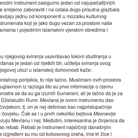
arodni instrument zasigurno jedan od najupečatljivijih
 smijemo zaboraviti i na ostala dugo prisutna glazbala
avljaju jednu od komponenti u mozaiku kulturnog
strumenata koji je jako dugo vezan za prostore naše
esmama i pojedinim islamskim vjerskim obredima i
tinu njegovog sviranja usavršavao tokom studiranja u
danas je jedan od rijetkih bh. učitelja sviranja ovog
njegovoj ulozi u islamskoj duhovnosti kaže:
entalnog porijekla, to nije tačno. Muslimani ovih prostora
a uglavnom iz razloga što su prve informacije o njemu
i smatra se da su ga izumili Sumerani, ali je tačno da je za
a Dželaludin Rumi. Mevlana je ovom instrumentu dao
vjekom, tj. on je nej definirao kao najpristupačnije
čovjeku. Čak se i u prvih nekoliko bejtova
Mesnevije
vezuju Mevlanu i nej. Međutim, interesantna je činjenica da
rao rebab. Rebab je instrument najsličniji današnjim
ka izgrađeni su mu od kokosovog oraha, ima tri žice i