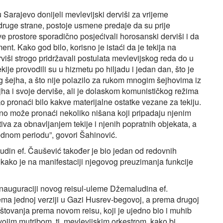
Sarajevo donijeli mevlevijski derviši za vrijeme
ruge strane, postoje usmene predaje da su prije
 prostore sporadično posjećivali horosanski derviši i da
ent. Kako god bilo, korisno je istaći da je tekija na
rviši strogo pridržavali postulata mevlevijskog reda do u
kije provodili su u hizmetu po hiljadu i jedan dan, što je
og šejha, a što nije polazilo za rukom mnogim šejhovima iz
jha i svoje derviše, ali je dolaskom komunističkog režima
ško pronaći bilo kakve materijalne ostatke vezane za tekiju.
ino može pronaći nekoliko nišana koji pripadaju njenim
tiva za obnavljanjem tekije i njenih popratnih objekata, a
ednom periodu”, govori Šahinović.
udin ef. Čaušević također je bio jedan od redovnih
ći kako je na manifestaciji njegovog preuzimanja funkcije
 inauguraciji novog reisul-uleme Džemaludina ef.
ema jednoj verziji u Gazi Husrev-begovoj, a prema drugoj
oštovanja prema novom reisu, koji je ujedno bio i muhib
vojim mutribom, tj. mevlevijskim orkestrom, kako bi