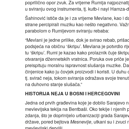
poprilično opor zvuk. Za vrijeme Rumija najpoznatij
u sviranju ovog instrumenta, tj. kutb-i nayi Hamza-
Šahinović ističe da je i za vrijeme Mevlane, kao i da
strane percipirali muziku kao nešto negativno. V
parabolom o Rumijevom sviranju rebaba:
“Mevlani je jedne prilike, dok je svirao rebab, pri
podsjeća na običnu ‘škripu’. Mevlana je potvrdio rije
tu ‘škripu’. Rumi je kazao kako prolaznik čuje škrip
otvaranja džennetskih vratnica. Poruka ove priče j
preispituju moralnu ispravnost slušanja muzike. Dak
činjenice kako ju čovjek proizvodi i koristi. U duhu
tj. svirač neja, tokom sviranja odražava svoje trenut
na duhovno stanje slušača.”
HISTORIJA NEJA U BOSNI I HERCEGOVINI
Jedna od prvih građevina koje je dobilo Sarajevo n
mevlevijska tekija na Bentbaši. Oko tekije i njenih 
zdanja, što je doprinijelo urbanizaciji grada Sara
države, pored bejtova
Mesnevije
, utkani su i zvuc
mevlevijski derviši.