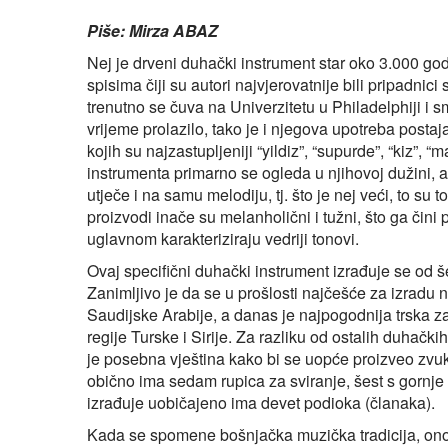
Piše: Mirza ABAZ
Nej je drveni duhački instrument star oko 3.000 g
spisima čiji su autori najvjerovatnije bili pripadnici
trenutno se čuva na Univerzitetu u Philadelphiji i s
vrijeme prolazilo, tako je i njegova upotreba postaj
kojih su najzastupljeniji “yildiz”, “supurde”, “kiz”, 
instrumenta primarno se ogleda u njihovoj dužini, a
utječe i na samu melodiju, tj. što je nej veći, to su t
proizvodi inače su melanholični i tužni, što ga či
uglavnom karakteriziraju vedriji tonovi.
Ovaj specifični duhački instrument izrađuje se od še
Zanimljivo je da se u prošlosti najčešće za izradu ne
Saudijske Arabije, a danas je najpogodnija trska za 
regije Turske i Sirije. Za razliku od ostalih duhačk
je posebna vještina kako bi se uopće proizveo zvuk, 
obično ima sedam rupica za sviranje, šest s gornje 
izrađuje uobičajeno ima devet podioka (članaka).
Kada se spomene bošnjačka muzička tradicija, ono 