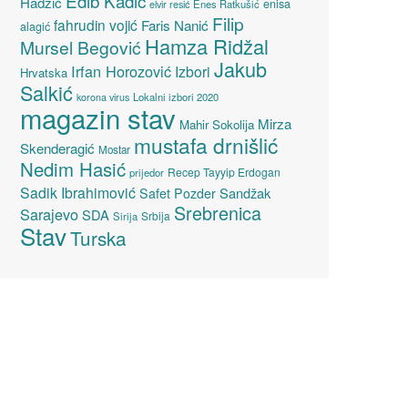
Edib Kadić
Hadžić
enisa
elvir resić
Enes Ratkušić
Filip
fahrudin vojić
Faris Nanić
alagić
Hamza Ridžal
Mursel Begović
Jakub
Irfan Horozović
Izbori
Hrvatska
Salkić
Lokalni izbori 2020
korona virus
magazin stav
Mirza
Mahir Sokolija
mustafa drnišlić
Skenderagić
Mostar
Nedim Hasić
Recep Tayyip Erdogan
prijedor
Sadik Ibrahimović
Sandžak
Safet Pozder
Srebrenica
Sarajevo
SDA
Srbija
Sirija
Stav
Turska