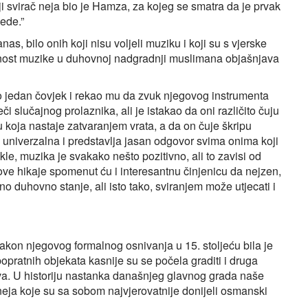
i svirač neja bio je Hamza, za kojeg se smatra da je prvak
dede.”
nas, bilo onih koji nisu voljeli muziku i koji su s vjerske
ažnost muzike u duhovnoj nadgradnji muslimana objašnjava
šao jedan čovjek i rekao mu da zvuk njegovog instrumenta
či slučajnog prolaznika, ali je istakao da oni različito čuju
u koja nastaje zatvaranjem vrata, a da on čuje škripu
e univerzalna i predstavlja jasan odgovor svima onima koji
le, muzika je svakako nešto pozitivno, ali to zavisi od
 ove hikaje spomenut ću i interesantnu činjenicu da nejzen,
no duhovno stanje, ali isto tako, sviranjem može utjecati i
akon njegovog formalnog osnivanja u 15. stoljeću bila je
popratnih objekata kasnije su se počela graditi i druga
jeva. U historiju nastanka današnjeg glavnog grada naše
i neja koje su sa sobom najvjerovatnije donijeli osmanski