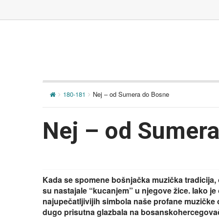
180-181
Nej – od Sumera do Bosne
Nej – od Sumera
Kada se spomene bošnjačka muzička tradicija, o
su nastajale “kucanjem” u njegove žice. Iako je
najupečatljivijih simbola naše profane muzičke 
dugo prisutna glazbala na bosanskohercegovač