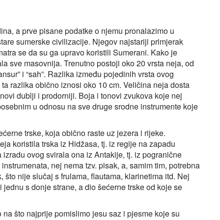
odina, a prve pisane podatke o njemu pronalazimo u
 stare sumerske civilizacije. Njegov najstariji primjerak
matra se da su ga upravo koristili Sumerani. Kako je
ala sve masovnija. Trenutno postoji oko 20 vrsta neja, od
“mansur” i “sah”. Razlika između pojedinih vrsta ovog
 ta razlika obično iznosi oko 10 cm. Veličina neja dosta
onovi dublji i prodorniji. Boja i tonovi zvukova koje nej
ni posebnim u odnosu na sve druge srodne instrumente koje
ćerne trske, koja obično raste uz jezera i rijeke.
ja koristila trska iz Hidžasa, tj. iz regije na zapadu
izradu ovog svirala ona iz Antakije, tj. iz pogranične
ih instrumenata, nej nema tzv. pisak, a, samim tim, potrebna
što nije slučaj s frulama, flautama, klarinetima itd. Nej
i jednu s donje strane, a dio šećerne trske od koje se
na što najprije pomislimo jesu saz i pjesme koje su