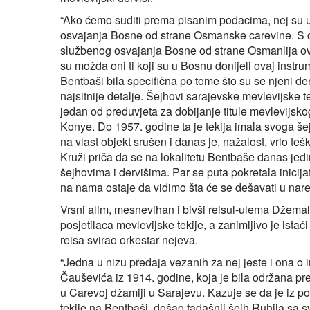
“Ako ćemo suditi prema pisanim podacima, nej su u 
osvajanja Bosne od strane Osmanske carevine. S d
službenog osvajanja Bosne od strane Osmanlija ove
su možda oni ti koji su u Bosnu donijeli ovaj instrum
Bentbaši bila specifična po tome što su se njeni de
najsitnije detalje. Šejhovi sarajevske mevlevijske te
jedan od preduvjeta za dobijanje titule mevlevijsk
Konye. Do 1957. godine ta je tekija imala svoga še
na vlast objekt srušen i danas je, nažalost, vrlo te
Kruži priča da se na lokalitetu Bentbaše danas jed
šejhovima i dervišima. Par se puta pokretala inicija
na nama ostaje da vidimo šta će se dešavati u nar
Vrsni alim, mesnevihan i bivši reisul-ulema Džemal
posjetilaca mevlevijske tekije, a zanimljivo je ista
reisa svirao orkestar nejeva.
“Jedna u nizu predaja vezanih za nej jeste i ona o
Čauševića iz 1914. godine, koja je bila održana pr
u Carevoj džamiji u Sarajevu. Kazuje se da je iz p
tekije na Bentbaši, došao tadašnji šejh Ruhija sa s