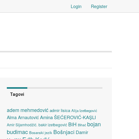
Login
Register
Tagovi
adem mehmedović
admir lisica
Alija Izetbegović
Amina ŠEĆEROVIĆ-KAŞLI
Alma Arnautović
bojan
BiH
Amir Sijamhodžić.
bakir izetbegović
Bihać
budimac
Bošnjaci
Damir
Bosanski jezik