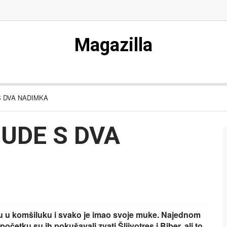
Magazilla
S DVA NADIMKA
JUDE S DVA
i su u komšiluku i svako je imao svoje muke. Najednom
početku su ih pokušavali zvati Šljivotres i Biber, ali to