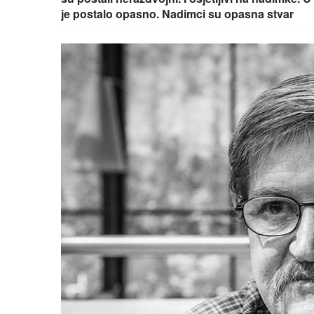
je postalo opasno. Nadimci su opasna stvar