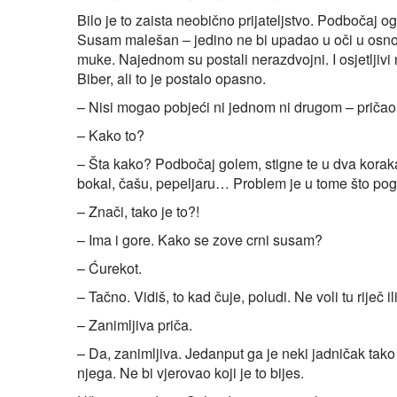
Bilo je to zaista neobično prijateljstvo. Podbočaj o
Susam malešan – jedino ne bi upadao u oči u osnov
muke. Najednom su postali nerazdvojni. I osjetljivi 
Biber, ali to je postalo opasno.
– Nisi mogao pobjeći ni jednom ni drugom – pričao
– Kako to?
– Šta kako? Podbočaj golem, stigne te u dva koraka,
bokal, čašu, pepeljaru… Problem je u tome što p
– Znači, tako je to?!
– Ima i gore. Kako se zove crni susam?
– Ćurekot.
– Tačno. Vidiš, to kad čuje, poludi. Ne voli tu riječ 
– Zanimljiva priča.
– Da, zanimljiva. Jedanput ga je neki jadničak tako
njega. Ne bi vjerovao koji je to bijes.