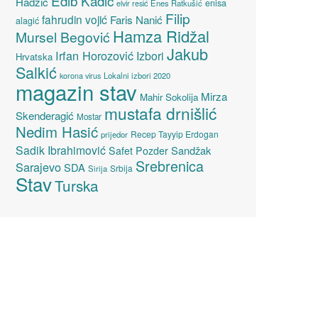
Edib Kadić
Hadžić
enisa
elvir resić
Enes Ratkušić
Filip
fahrudin vojić
Faris Nanić
alagić
Hamza Ridžal
Mursel Begović
Jakub
Irfan Horozović
Izbori
Hrvatska
Salkić
Lokalni izbori 2020
korona virus
magazin stav
Mirza
Mahir Sokolija
mustafa drnišlić
Skenderagić
Mostar
Nedim Hasić
Recep Tayyip Erdogan
prijedor
Sadik Ibrahimović
Sandžak
Safet Pozder
Srebrenica
Sarajevo
SDA
Srbija
Sirija
Stav
Turska