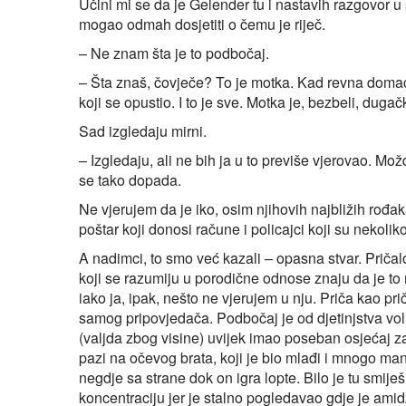
Učini mi se da je Gelender tu i nastavih razgovor u
mogao odmah dosjetiti o čemu je riječ.
– Ne znam šta je to podbočaj.
– Šta znaš, čovječe? To je motka. Kad revna domać
koji se opustio. I to je sve. Motka je, bezbeli, du
Sad izgledaju mirni.
– Izgledaju, ali ne bih ja u to previše vjerovao. M
se tako dopada.
Ne vjerujem da je iko, osim njihovih najbližih rođak
poštar koji donosi račune i policajci koji su nekoli
A nadimci, to smo već kazali – opasna stvar. Priča
koji se razumiju u porodične odnose znaju da je to 
iako ja, ipak, nešto ne vjerujem u nju. Priča kao pr
samog pripovjedača. Podbočaj je od djetinjstva volio
(valjda zbog visine) uvijek imao poseban osjećaj za
pazi na očevog brata, koji je bio mlađi i mnogo man
negdje sa strane dok on igra lopte. Bilo je tu smiješ
koncentraciju jer je stalno pogledavao gdje je amidž