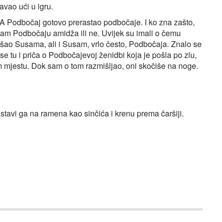
vao ući u igru.
 A Podbočaj gotovo prerastao podbočaje. I ko zna zašto,
usam Podbočaju amidža ili ne. Uvijek su imali o čemu
lušao Susama, ali i Susam, vrlo često, Podbočaja. Znalo se
e tu i priča o Podbočajevoj ženidbi koja je pošla po zlu,
mjestu. Dok sam o tom razmišljao, oni skočiše na noge.
tavi ga na ramena kao sinčića i krenu prema čaršiji.