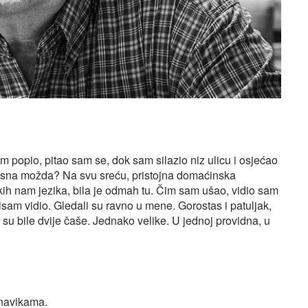
 popio, pitao sam se, dok sam silazio niz ulicu i osjećao
sna možda? Na svu sreću, pristojna domaćinska
kih nam jezika, bila je odmah tu. Čim sam ušao, vidio sam
isam vidio. Gledali su ravno u mene. Gorostas i patuljak,
jih su bile dvije čaše. Jednako velike. U jednoj providna, u
m navikama.