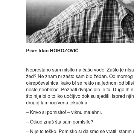
Piše: Irfan HOROZOVIĆ
Neprestano sam mislio na čašu vode. Zašto je nisam
žeđ? Ne znam ni zašto sam bio žedan. Od mornog 
okrepčevalnica, kako bi se reklo na jednom od blis
nešto neobično. Poznati dvojac bio je tu. Dugo ih n
što nije bilo toliko uočljivo dok su sjedili. Ispred n
drugoj tamnocrvena tekućina.
– Krivo si pomislio! – viknu malehni.
– Otkud znaš šta sam pomislio?
– Nije to teško. Pomislio si da smo se vratili stari