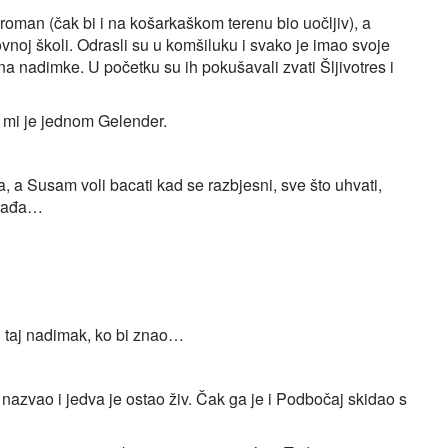
groman (čak bi i na košarkaškom terenu bio uočljiv), a
noj školi. Odrasli su u komšiluku i svako je imao svoje
na nadimke. U početku su ih pokušavali zvati Šljivotres i
 mi je jednom Gelender.
 a Susam voli bacati kad se razbjesni, sve što uhvati,
ogađa…
ili taj nadimak, ko bi znao…
 nazvao i jedva je ostao živ. Čak ga je i Podbočaj skidao s