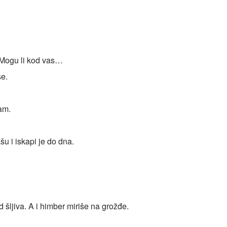
. Mogu li kod vas…
še.
am.
u i iskapi je do dna.
 šljiva. A i himber miriše na grožđe.