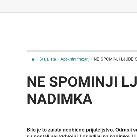
Stajališta
Apokrifni frazarij
NE SPOMINJI LJUDE 
NE SPOMINJI L
NADIMKA
Bilo je to zaista neobično prijateljstvo. Odrasl
su postali nerazdvojni. I osjetljivi na nadimke. U 