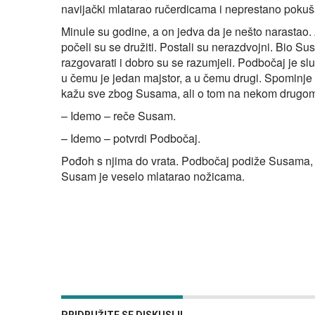
navijački mlatarao ručerdicama i neprestano pokuša
Minule su godine, a on jedva da je nešto narastao.
počeli su se družiti. Postali su nerazdvojni. Bio S
razgovarati i dobro su se razumjeli. Podbočaj je s
u čemu je jedan majstor, a u čemu drugi. Spominje s
kažu sve zbog Susama, ali o tom na nekom drugom 
– Idemo – reče Susam.
– Idemo – potvrdi Podbočaj.
Pođoh s njima do vrata. Podbočaj podiže Susama, s
Susam je veselo mlatarao nožicama.