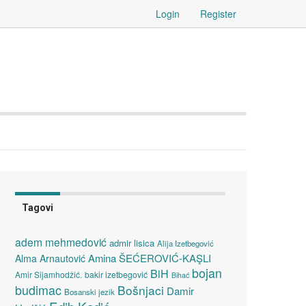
Login
Register
Tagovi
adem mehmedović
admir lisica
Alija Izetbegović
Amina ŠEĆEROVIĆ-KAŞLI
Alma Arnautović
bojan
BiH
Amir Sijamhodžić.
bakir izetbegović
Bihać
budimac
Bošnjaci
Damir
Bosanski jezik