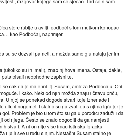
 svijesti, razgovor kojega sam se sjećao. Tad se nisam
ica stere rublje u avliji, podboči s tom motkom konopac
gačka… kao Podbočaj, naprimjer.
ožda su se dozvali pameti, a možda samo glumataju jer im
a (ukoliko su ih imali), znao njihova imena. Ostaje, dakle,
ko puta pisali neophodne zapisnike.
lo se čak da je malehni, tj. Susam, amidža Podbočaju. Oni
moguće. I kako. Neki od njih možda znaju i čitavu priču,
iča. U njoj se ponekad dogode stvari koje iznenade i
 ulični nogomet. I stalno su ga zvali da s njima igra jer je
 gol. Problem je bio u tom što su ga u porodici zadužili da
ji od njega. Često se znalo dogoditi da ga namjesti
nih stvari. A ni on nije više imao istinsku igračku
a i je li sve u redu s njim. Nestašni Susam stalno je