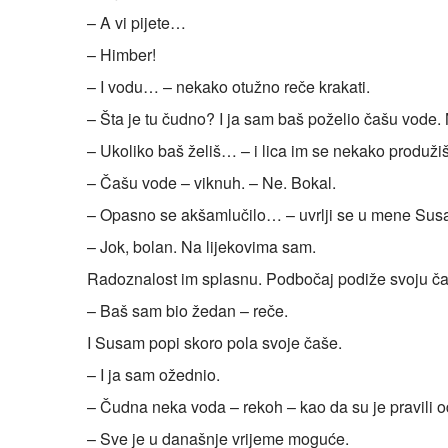
– A vi pijete…
– Himber!
– I vodu… – nekako otužno reče krakati.
– Šta je tu čudno? I ja sam baš poželio čašu vode
– Ukoliko baš želiš… – i lica im se nekako produži
– Čašu vode – viknuh. – Ne. Bokal.
– Opasno se akšamlučilo… – uvrlji se u mene Sus
– Jok, bolan. Na lijekovima sam.
Radoznalost im splasnu. Podbočaj podiže svoju čaš
– Baš sam bio žedan – reče.
I Susam popi skoro pola svoje čaše.
– I ja sam ožednio.
– Čudna neka voda – rekoh – kao da su je pravili od
– Sve je u današnje vrijeme moguće.