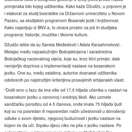
primjeraka bilo kojeg udžbenika. Kako kaže Džudžo, u pripremi je
i elaborat za studij bosnistike na Državnom univerzitetu u Novom
Pazaru, sa studijskim programom Bosanski jezik i književnost.
Kako najavljuju iz BNV-a, to otvara prostor za još tri studijska
programa: historije, muzičke i likovne kulture.
Džudžo ističe da su Sanela Međedović i Adela Karaahmetović-
Melajac među najzaslužnijim Bošnjakinjama i saradnicima
Bošnjačkog nacionalnog vijeća, koje su, kroz lični primjer, dale
nemjerljiv doprinos u implementaciji nastave na bosanskom
jeziku. One su, među ostalima, autorice dvanaest udžbenika
odobrenih po najstrožijim kriterijima prosvjetnih srbijanskih vlasti.
“Došli smo u fazu da ima više od 17,5 hiljada učenika u nastavi na
bosanskom jeziku u osnovnoj i srednjoj školi. Ako uzmete
sandžačku porodicu od 4-5 članova, onda imate 75 hiljada ljudi
koji su na posredan ili neposredan način učestvovali u donošenju
odluke o svom djetetu, njegovoj budućnosti i jeziku nastave na
kojem će da uči. Srpsku djecu niko ne pita o jeziku nastave. Po