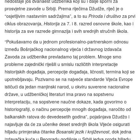
nedostaje još dvanaest udžbenika koji su i dalje sporni za
prosvjetne zavode u Srbiji. Prema riječima Džudže, riječ je o
“osjetljivim nastavnim sadržajima”, a to su
Priroda i društvo
za prvi
ciklus obrazovanja,
Historija
za 7. i 8. razred osnovne škole, kao i
historija za sve razrede gimnazija i svih srednjih stručnih škola.
“Pokušavamo da u jednom profesionalno-partnerskom odnosu
između Bošnjačkog nacionalnog vijeća i državnog izdavača
Zavoda za udžbenike prevladamo taj problem. Mnoge smo
probleme zajednički riješili u smislu različitih interpretacije
historijskih događaja, percepcije događaja, ličnosti, termina koji se
upotrebljavaju. Pozivamo se na najveće standarde Vijeća Evrope
ističući da jedan manjinski narod, u okviru suverene nacionalne
države, u udžbeničkoj literaturi ima pravo na sopstvenu
interpretaciju, na sopstvene naučne dokaze, kada govorimo o
historiografiji, o načinu percepcije mnogih događaja, naročito od
balkanskih ratova do devedesetih godina”, pojašnjava Džudžo i
najavljuje da će za učenike deset srednjih škola Vijeće osigurati
hiljadu primjeraka čitanke
Bosanski jezik i književnost
, dok jedna
izdavačka kuća u Beogradu godišnje u Srbiji jedva proda hiljadu