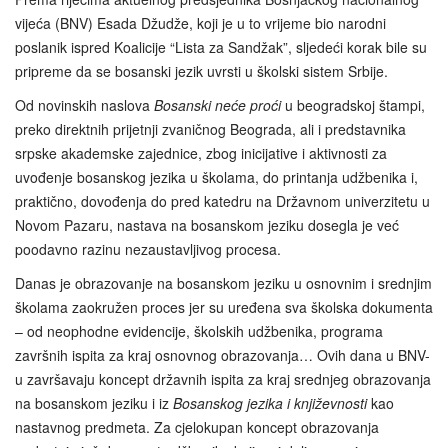
vijeća (BNV) Esada Džudže, koji je u to vrijeme bio narodni
poslanik ispred Koalicije “Lista za Sandžak”, sljedeći korak bile su
pripreme da se bosanski jezik uvrsti u školski sistem Srbije.
Od novinskih naslova
Bosanski neće proći
u beogradskoj štampi,
preko direktnih prijetnji zvaničnog Beograda, ali i predstavnika
srpske akademske zajednice, zbog inicijative i aktivnosti za
uvođenje bosanskog jezika u školama, do printanja udžbenika i,
praktično, dovođenja do pred katedru na Državnom univerzitetu u
Novom Pazaru, nastava na bosanskom jeziku dosegla je već
poodavno razinu nezaustavljivog procesa.
Danas je obrazovanje na bosanskom jeziku u osnovnim i srednjim
školama zaokružen proces jer su uređena sva školska dokumenta
– od neophodne evidencije, školskih udžbenika, programa
završnih ispita za kraj osnovnog obrazovanja… Ovih dana u BNV-
u završavaju koncept državnih ispita za kraj srednjeg obrazovanja
na bosanskom jeziku i iz
Bosanskog jezika i književnosti
kao
nastavnog predmeta. Za cjelokupan koncept obrazovanja