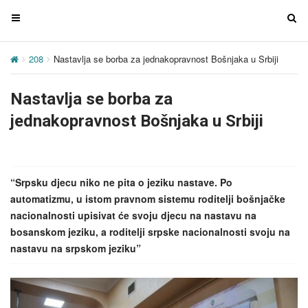
T
T
o
o
g
g
208
Nastavlja se borba za jednakopravnost Bošnjaka u Srbiji
g
g
l
l
Nastavlja se borba za
e
e
n
n
jednakopravnost Bošnjaka u Srbiji
a
a
v
v
i
i
g
g
“Srpsku djecu niko ne pita o jeziku nastave. Po
a
a
automatizmu, u istom pravnom sistemu roditelji bošnjačke
t
t
nacionalnosti upisivat će svoju djecu na nastavu na
i
i
bosanskom jeziku, a roditelji srpske nacionalnosti svoju na
o
o
nastavu na srpskom jeziku”
n
n