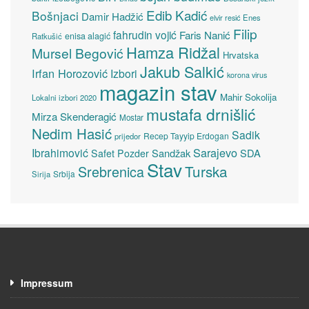
Edib Kadić
Bošnjaci
Damir Hadžić
elvir resić
Enes
Filip
fahrudin vojić
Faris Nanić
enisa alagić
Ratkušić
Hamza Ridžal
Mursel Begović
Hrvatska
Jakub Salkić
Irfan Horozović
Izbori
korona virus
magazin stav
Mahir Sokolija
Lokalni izbori 2020
mustafa drnišlić
Mirza Skenderagić
Mostar
Nedim Hasić
Sadik
Recep Tayyip Erdogan
prijedor
Sarajevo
Ibrahimović
Sandžak
SDA
Safet Pozder
Stav
Turska
Srebrenica
Srbija
Sirija
Impressum