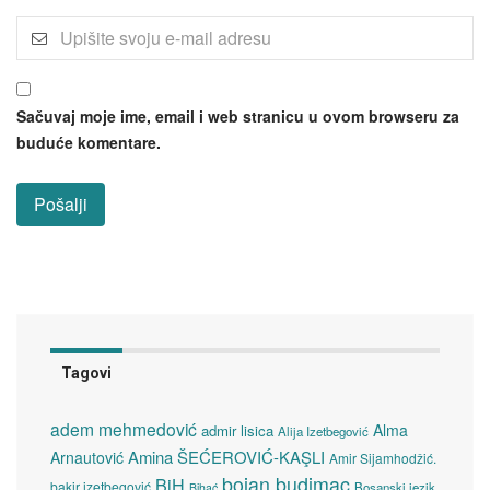
Sačuvaj moje ime, email i web stranicu u ovom browseru za
buduće komentare.
Tagovi
adem mehmedović
Alma
admir lisica
Alija Izetbegović
Amina ŠEĆEROVIĆ-KAŞLI
Arnautović
Amir Sijamhodžić.
bojan budimac
BiH
bakir izetbegović
Bosanski jezik
Bihać