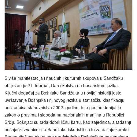
S više manifestacija i naučnih i kulturnih skupova u Sandžaku
obilježen je 21. februar, Dan školstva na bosanskom jezika.
Ključni događaj za Bošnjake Sandžaka u novijoj historiji jeste
uvrštavanje Bošnjaka i njihovog jezika u statističku klasifikaciju
uoči popisa stanovništva 2002. godine. Iste godine donijet je
zakon o pravima i slobodama nacionalnih manjina u Republici
Srbiji. Bošnjaci su tada dobili ličnu kartu, kao zajednica, a tadašnji
bošnjački zvaničnici u Sandžaku iskoristili su to za daljnje korake.
Prema riječima aktuelnog predsjednika Bošnjačkog nacionalnog