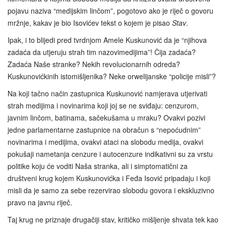
pojavu naziva “medijskim linčom”, pogotovo ako je riječ o govoru
mržnje, kakav je bio Isovićev tekst o kojem je pisao
Stav
.
Ipak, i to blijedi pred tvrdnjom Amele Kuskunović da je “njihova
zadaća da utjeruju strah tim nazovimedijima”! Čija zadaća?
Zadaća Naše stranke? Nekih revolucionarnih odreda?
Kuskunovićkinih istomišljenika? Neke orwelijanske “policije misli”?
Na koji tačno način zastupnica Kuskunović namjerava utjerivati
strah medijima i novinarima koji joj se ne sviđaju: cenzurom,
javnim linčom, batinama, sačekušama u mraku? Ovakvi pozivi
jedne parlamentarne zastupnice na obračun s “nepoćudnim”
novinarima i medijima, ovakvi ataci na slobodu medija, ovakvi
pokušaji nametanja cenzure i autocenzure indikativni su za vrstu
politike koju će voditi Naša stranka, ali i simptomatični za
društveni krug kojem Kuskunovićka i Feđa Isović pripadaju i koji
misli da je samo za sebe rezervirao slobodu govora i ekskluzivno
pravo na javnu riječ.
Taj krug ne priznaje drugačiji stav, kritičko mišljenje shvata tek kao