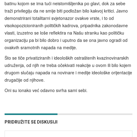
batinu kojom se ima tući neistomišljenika po glavi, dok za sebe
traži privilegiju da ne smije biti podložan bilo kakvoj kritici. Javno
demonstrirani totalitarni svjetonazor ovakve vrste, i to od
visokopozicioniranih političkih kadrova, pripadnika zakonodavne
vlasti, izuzetno se loše reflektira na Našu stranku kao političku
organizaciju pa bi bilo dobro i uputno da se ona javno ogradi od
ovakvih sramotnih napada na medije.
Što se tiče privatiziranih i ideoloških ostraštenih kvazinovinarskih
udruženja, od njih ne treba očekivati reakcije u ovom ili bilo kojem
drugom slučaju napada na novinare i medije ideološke orijentacije
drugačije od njihove.
Oni su ionako već odavno svrha sami sebi.
PRIDRUŽITE SE DISKUSIJI