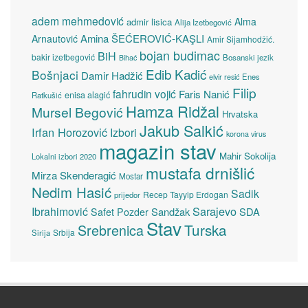
adem mehmedović
Alma
admir lisica
Alija Izetbegović
Amina ŠEĆEROVIĆ-KAŞLI
Arnautović
Amir Sijamhodžić.
bojan budimac
BiH
bakir izetbegović
Bosanski jezik
Bihać
Edib Kadić
Bošnjaci
Damir Hadžić
elvir resić
Enes
Filip
fahrudin vojić
Faris Nanić
enisa alagić
Ratkušić
Hamza Ridžal
Mursel Begović
Hrvatska
Jakub Salkić
Irfan Horozović
Izbori
korona virus
magazin stav
Mahir Sokolija
Lokalni izbori 2020
mustafa drnišlić
Mirza Skenderagić
Mostar
Nedim Hasić
Sadik
Recep Tayyip Erdogan
prijedor
Sarajevo
Ibrahimović
Sandžak
SDA
Safet Pozder
Stav
Turska
Srebrenica
Srbija
Sirija