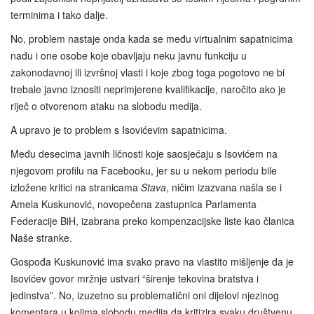
terminima i tako dalje.
No, problem nastaje onda kada se među virtualnim sapatnicima
nađu i one osobe koje obavljaju neku javnu funkciju u
zakonodavnoj ili izvršnoj vlasti i koje zbog toga pogotovo ne bi
trebale javno iznositi neprimjerene kvalifikacije, naročito ako je
riječ o otvorenom ataku na slobodu medija.
A upravo je to problem s Isovićevim sapatnicima.
Među desecima javnih ličnosti koje saosjećaju s Isovićem na
njegovom profilu na Facebooku, jer su u nekom periodu bile
izložene kritici na stranicama
Stava
, ničim izazvana našla se i
Amela Kuskunović, novopečena zastupnica Parlamenta
Federacije BiH, izabrana preko kompenzacijske liste kao članica
Naše stranke.
Gospođa Kuskunović ima svako pravo na vlastito mišljenje da je
Isovićev govor mržnje ustvari “širenje tekovina bratstva i
jedinstva”. No, izuzetno su problematični oni dijelovi njezinog
komentara u kojima slobodu medija da kritizira svaku društvenu