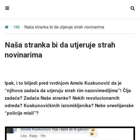
T
T
o
o
g
g
196
Naša stranka bi da utjeruje strah novinarima
g
g
l
l
Naša stranka bi da utjeruje strah
e
e
n
n
novinarima
a
a
v
v
i
i
g
g
Ipak, i to blijedi pred tvrdnjom Amele Kuskunović da je
a
a
“njihova zadaća da utjeruju strah tim nazovimedijima”! Čija
t
t
zadaća? Zadaća Naše stranke? Nekih revolucionarnih
i
i
odreda? Kuskunovićkinih istomišljenika? Neke orwelijanske
o
o
“policije misli”?
n
n