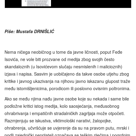
Piše: Mustafa DRNIŠLIĆ
Nema ničega neobičnog u tome da javne ličnosti, poput Feđe
Isovića, ne vole biti prozvane od medija zbog svojih često
skandaloznih (u Isovićevom slučaju nesmislenih i malicioznih)
izjava i napisa. Sasvim je uobičajeno da takve osobe utjehu zbog
kritike i javnog ukazivanja na njihovu javno iskazanu glupost traže
među istomišljenicima, porodicom ili poslovno ovisnim poltronima.
Ako se među njima nađu javne osobe koje su nekada i same bile
podložne kritici istog medija, kolo saosjećanja, međusobnog
ohrabrivanja i empatičnih stradalničkih zagrljaja može otpočeti.
Razmjenjuju se iskustva, viktimološki narativi, žalopojke,
ohrabrenja, učvršćuje se uvjerenje da su na pravom putu, mrski i
podli zajednički neprijatelj označava se teškim riječima i pogrdnim