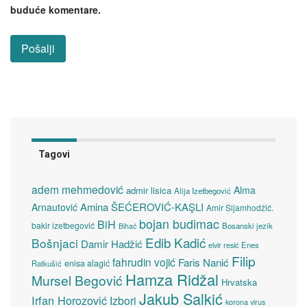
buduće komentare.
Tagovi
adem mehmedović
Alma
admir lisica
Alija Izetbegović
Amina ŠEĆEROVIĆ-KAŞLI
Arnautović
Amir Sijamhodžić.
bojan budimac
BiH
bakir izetbegović
Bosanski jezik
Bihać
Edib Kadić
Bošnjaci
Damir Hadžić
elvir resić
Enes
Filip
fahrudin vojić
Faris Nanić
enisa alagić
Ratkušić
Hamza Ridžal
Mursel Begović
Hrvatska
Jakub Salkić
Irfan Horozović
Izbori
korona virus