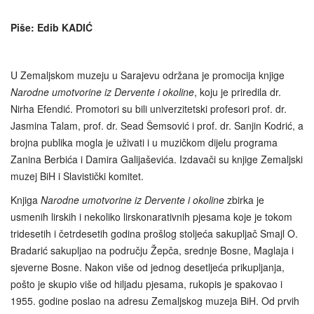
Piše: Edib KADIĆ
U Zemaljskom muzeju u Sarajevu održana je promocija knjige
Narodne umotvorine iz Dervente i okoline
, koju je priredila dr.
Nirha Efendić. Promotori su bili univerzitetski profesori prof. dr.
Jasmina Talam, prof. dr. Sead Šemsović i prof. dr. Sanjin Kodrić, a
brojna publika mogla je uživati i u muzičkom dijelu programa
Zanina Berbića i Damira Galijaševića. Izdavači su knjige Zemaljski
muzej BiH i Slavistički komitet.
Knjiga
Narodne umotvorine iz Dervente i okoline
zbirka je
usmenih lirskih i nekoliko lirskonarativnih pjesama koje je tokom
tridesetih i četrdesetih godina prošlog stoljeća sakupljač Smajl O.
Bradarić sakupljao na području Žepča, srednje Bosne, Maglaja i
sjeverne Bosne. Nakon više od jednog desetljeća prikupljanja,
pošto je skupio više od hiljadu pjesama, rukopis je spakovao i
1955. godine poslao na adresu Zemaljskog muzeja BiH. Od prvih