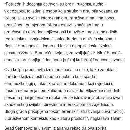
“Posljednjih decenija otkriveni su brojni rukopisi, audio i
videozapisi, te izdanja osoba koja strukom nisu bila vezana za
folklor, ali su svojim interesiranjem, istraživanjima i, na koncu,
praktičnom primjenom folklora ostavili značajan trag u
proučavanju narodne književnosti i muzičke tradicije pojedinih
regija, lokalnih zajednica, ili pak određenih etničkih skupina u
Bosni i Hercegovini. Jedan od takvih rukopisa jeste i zbirka
pjesama Smajla Bradarića, koja je, zahvaljujući dr. Nirhi Efendić,
danas u formi knjige i dostupna je široj kulturnoj i naučnoj javnosti.
Ova knjiga predstavlja iznimno značajno djelo, kako za oblast
narodne književnosti i srodne nauke u koje spada i
etnomuzikologija, tako i kao važan dokument koji svjedoči o
našem nematerijalnom kulturnom naslijeđu. Bilježenje narodnih
pjesama primijenjena je nauka, jer se istraživanja obavljaju izvan
akademskog svijeta i direktnom interakcijom sa zajednicom.
Stoga građa prikupljena tokom terenskih istraživanja čuva tradiciju
u društvenom kontekstu kao kulturu prošlosti”, naglašava Talam.
Sead Šemsović je u svom izlaganju rekao da ova zbirka