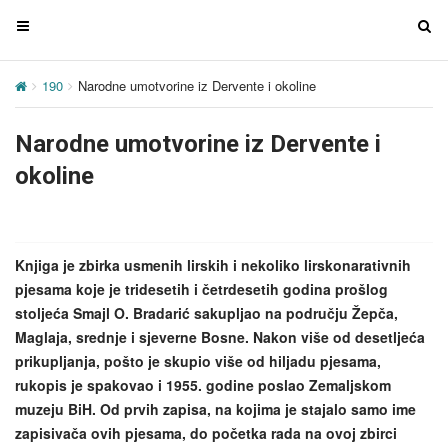
T
T
o
o
g
g
190
Narodne umotvorine iz Dervente i okoline
g
g
l
l
Narodne umotvorine iz Dervente i
e
e
n
n
okoline
a
a
v
v
i
i
g
g
Knjiga je zbirka usmenih lirskih i nekoliko lirskonarativnih
a
a
pjesama koje je tridesetih i četrdesetih godina prošlog
t
t
stoljeća Smajl O. Bradarić sakupljao na području Žepča,
i
i
Maglaja, srednje i sjeverne Bosne. Nakon više od desetljeća
o
o
prikupljanja, pošto je skupio više od hiljadu pjesama,
n
n
rukopis je spakovao i 1955. godine poslao Zemaljskom
muzeju BiH. Od prvih zapisa, na kojima je stajalo samo ime
zapisivača ovih pjesama, do početka rada na ovoj zbirci