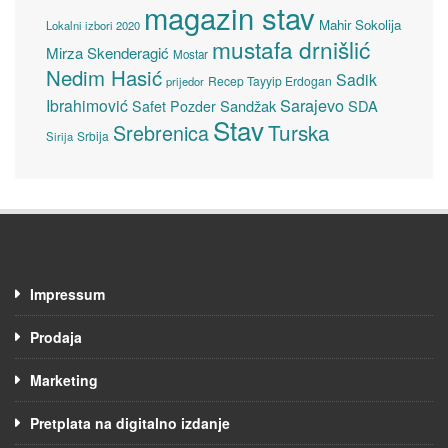
magazin stav
Mahir Sokolija
Lokalni izbori 2020
mustafa drnišlić
Mirza Skenderagić
Mostar
Nedim Hasić
Sadik
Recep Tayyip Erdogan
prijedor
Sarajevo
Ibrahimović
Sandžak
SDA
Safet Pozder
Stav
Turska
Srebrenica
Srbija
Sirija
Impressum
Prodaja
Marketing
Pretplata na digitalno izdanje