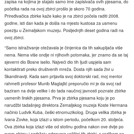
zapisa na kojima je stajalo samo ime zapisivača ovih pjesama, do
početka rada na ovoj zbirci prošlo je skoro 70 godina.
Priređivačica zbirke kaže kako je na zbirci počela raditi 2008.
godine, isti dan kada je došla na mjesto kustosa za usmenu
poeziju u Zemaljskom muzeju. Posljednjih deset godina radi na
ovoj zbirci.
“Samo istraživanje otežavala je činjenica da tih sakupljača više
nema. Nema više ondje ni njihovih potomaka, jer znamo da se taj
sjeverni dio Bosne iselio. Najveći dio tih ljudi uspjela sam
kontaktirati preko društvenih mreža. Dosta njih sada živi u
Skandinaviji. Kada sam prijavila svoj doktorski rad, moj mentor
rahmetli profesor Munib Maglajlić preporučio mi je da svoj rad
baziram na dvije velike i do tada naučnoj javnosti poznate zbirke
usmenih lirskih pjesama. Prva je zbirka pjesama koju je po
narudžbi tadašnjeg direktora Zemaljskog muzeja Koste Hermana
načinio Ludvik Kuba, češki etnomuzikolog. Druga velika zbirka je
Ivana Zovke, koja izlazi u istom periodu, početkom 20. stoljeća.
Ova zbirka koja izlazi više od stotinu godina nakon ove dvije po
svom obimu i sadržaju odgovara veličini tih zbirki, s razlikom na