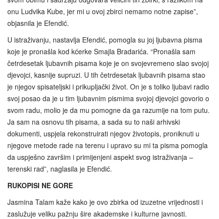
onu Ludvika Kube, jer mi u ovoj zbirci nemamo notne zapise”,
objasnila je Efendić.
U istraživanju, nastavlja Efendić, pomogla su joj ljubavna pisma
koje je pronašla kod kćerke Smajla Bradarića. “Pronašla sam
četrdesetak ljubavnih pisama koje je on svojevremeno slao svojoj
djevojci, kasnije supruzi. U tih četrdesetak ljubavnih pisama stao
je njegov spisateljski i prikupljački život. On je s toliko ljubavi radio
svoj posao da je u tim ljubavnim pismima svojoj djevojci govorio o
svom radu, molio je da mu pomogne da ga razumije na tom putu.
Ja sam na osnovu tih pisama, a sada su to naši arhivski
dokumenti, uspjela rekonstruirati njegov životopis, proniknuti u
njegove metode rade na terenu i upravo su mi ta pisma pomogla
da uspješno završim i primijenjeni aspekt svog istraživanja –
terenski rad”, naglasila je Efendić.
RUKOPISI NE GORE
Jasmina Talam kaže kako je ovo zbirka od izuzetne vrijednosti i
zaslužuje veliku pažnju šire akademske i kulturne javnosti.