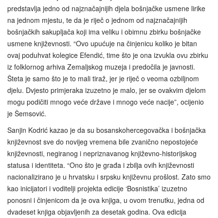
predstavlja jedno od najznačajnijih djela bošnjačke usmene lirike
na jednom mjestu, te da je riječ o jednom od najznačajnijih
bošnjačkih sakupljača koji ima veliku i obimnu zbirku bošnjačke
usmene književnosti. “Ovo upućuje na činjenicu koliko je bitan
ovaj poduhvat kolegice Efendić, time što je ona izvukla ovu zbirku
iz folklornog arhiva Zemaljskog muzeja i predočila je javnosti.
Šteta je samo što je to mali tiraž, jer je riječ o veoma ozbiljnom
djelu. Dvjesto primjeraka izuzetno je malo, jer se ovakvim djelom
mogu podičiti mnogo veće države i mnogo veće nacije”, ocijenio
je Šemsović.
Sanjin Kodrić kazao je da su bosanskohercegovačka i bošnjačka
književnost sve do novijeg vremena bile zvanično nepostojeće
književnosti, negiranog i nepriznavanog književno-historijskog
statusa i identiteta. “Ono što je građa i zbilja ovih književnosti
nacionalizirano je u hrvatsku i srpsku književnu prošlost. Zato smo
kao inicijatori i voditelji projekta edicije ‘Bosnistika’ izuzetno
ponosni i činjenicom da je ova knjiga, u ovom trenutku, jedna od
dvadeset knjiga objavljenih za desetak godina. Ova edicija