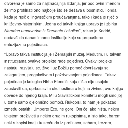
otvorena je samo za najznačajnija izdanja, jer pod ovim imenom
želimo profilirati ono najbolje što se dešava u bosnistici, i onda
kada je riječ o lingvističkim proučavanjima, tako i kada je riječ o
književno-historijskim. Jedna od takvih knjiga upravo je i zbirka
Narodne umotvorine iz Dervente i okoline
”, rekao je Kodrić,
dodavši da danas imamo institucije koje su prepuštene
entuzijazmu pojedinaca.
“Upravo takva institucija je i Zemaljski muzej. Međutim, i u takvim
institucijama ovakve projekte rade pojedinci. Ovakvi projekti
nastaju, razvijaju se, žive i uz Božiju pomoć dovršavaju se
zalaganjem, pregalaštvom i požrtvovanjem pojedinaca. Takav
pojedinac je kolegica Nirha Efendić, koju ništa nije uspjelo
zaustaviti da, uprkos svim okolnostima u kojima živimo, ovu knjigu
dovede do njenog kraja. Mi u Slavističkom komitetu mogli smo joj
u tome samo djelomično pomoći. Rukopisi, to nam je pokazao
između ostalih i Umberto Eco, ne gore. Oni će, ako ništa, nekim
tekstom preživjeti u nekim drugim rukopisima, a isto tako, barem
neki rukopisi imaju tu sreću da iz pretinaca, sehara, trezora,