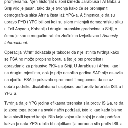
promjenama. Njen historijat u zoni između Jarablusa i Al-Baba u
Siriji vrlo je jasan, tako da je tvrdnja kako će se promijeniti
demografska slika Afrina čista laž YPG-a. A činjenica je da su
upravo PYD i YPG bili oni koji su silom mijenjali demografsku sliku
u Tell Abyadu, Kobaniju i drugim arapskim gradovima u Siriji, o
čemu je kao o mogućim ratnim zločinima izvještavao i
Amnesty
International
.
Operacija “Afrin” dokazala je također da nije istinita tvrdnja kako
se FSA ne može propisno boriti, a što je bio predtekst i
opravdanje za prisustvo PKK-a u Siriji. U Jarablusu i Afrinu, kao i
na drugim mjestima, dok je prije nekoliko godina SAD nije ostavila
na cjedilu, FSA je pokazala spremnost i mogućnost da se uz
dobru podršku disciplinirano i uspješno bori protiv terorista ISIL-a i
YPG-a.
Tvrdnja da je YPG jedina efikasna terenska sila protiv ISIL-a, te da
je zbog toga treba na svaki način podržati, isto je kao kada bismo
kola stavili ispred konja. Bilo koja vojna sila kojoj je data podrška
kakva je data YPG-u bila bi najefikasnija borbena sila protiv ISIL-a