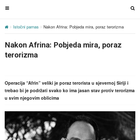
T
T
o
o
g
g
Istočni parnas
Nakon Afrina: Pobjeda mira, poraz terorizma
g
g
l
l
Nakon Afrina: Pobjeda mira, poraz
e
e
n
n
terorizma
a
a
v
v
i
i
g
g
Operacija “Afrin” veliki je poraz terorista u sjevernoj Siriji i
a
a
trebao bi je podržati svako ko ima jasan stav protiv terorizma
t
t
u svim njegovim oblicima
i
i
o
o
n
n