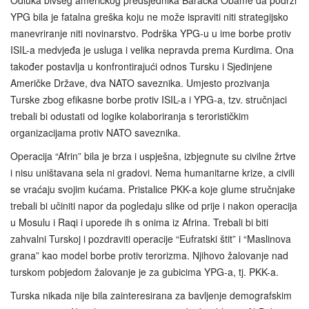
Odluka bivšeg američkog predsjednika Baracka Obame da podrži
YPG bila je fatalna greška koju ne može ispraviti niti strategijsko
manevriranje niti novinarstvo. Podrška YPG-u u ime borbe protiv
ISIL-a medvjeđa je usluga i velika nepravda prema Kurdima. Ona
također postavlja u konfrontirajući odnos Tursku i Sjedinjene
Američke Države, dva NATO saveznika. Umjesto prozivanja
Turske zbog efikasne borbe protiv ISIL-a i YPG-a, tzv. stručnjaci
trebali bi odustati od logike kolaboriranja s terorističkim
organizacijama protiv NATO saveznika.
Operacija “Afrin” bila je brza i uspješna, izbjegnute su civilne žrtve
i nisu uništavana sela ni gradovi. Nema humanitarne krize, a civili
se vraćaju svojim kućama. Pristalice PKK-a koje glume stručnjake
trebali bi učiniti napor da pogledaju slike od prije i nakon operacija
u Mosulu i Raqi i uporede ih s onima iz Afrina. Trebali bi biti
zahvalni Turskoj i pozdraviti operacije “Eufratski štit” i “Maslinova
grana” kao model borbe protiv terorizma. Njihovo žalovanje nad
turskom pobjedom žalovanje je za gubicima YPG-a, tj. PKK-a.
Turska nikada nije bila zainteresirana za bavljenje demografskim