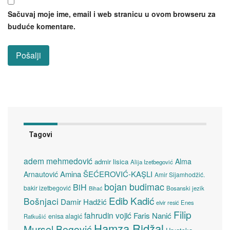
Sačuvaj moje ime, email i web stranicu u ovom browseru za
buduće komentare.
Tagovi
adem mehmedović
Alma
admir lisica
Alija Izetbegović
Amina ŠEĆEROVIĆ-KAŞLI
Arnautović
Amir Sijamhodžić.
bojan budimac
BiH
bakir izetbegović
Bosanski jezik
Bihać
Edib Kadić
Bošnjaci
Damir Hadžić
elvir resić
Enes
Filip
fahrudin vojić
Faris Nanić
enisa alagić
Ratkušić
Hamza Ridžal
Mursel Begović