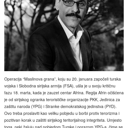
Operacija “Maslinova grana”, koju su 20. januara započeli turska
vojska i Slobodna sirijska armija (FSA), ušla je u svoju kritičnu
fazu 18. marta, kada je zauzet centar Afrina. Regija Afrin očišćena
je od sirijskog ogranka terorističke organizacije PKK, Jedinica za
zaštitu naroda (YPG) i Stranke demokratskog jedinstva (PYD).
Ovo treba proslaviti kao veliku pobjedu u borbi protiv terorizma i
pozitivan korak u zaštiti sirijskog teritorijalnog integriteta. Umjesto
toga, neki žaluju nad pobjedom Turske i porazom YPG-a, čime se