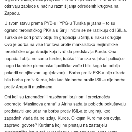
otkrivaju zablude u načinu razmišljanja određenih krugova na
Zapadu.
U svom stavu prema PYD-u i YPG-u Turska je jasna – to su
ogranci terorističkog PKK-a u Siriji i ničim se ne razlikuju od ISIL-a.
Turska se bori protiv obiju tih grupacija u Siriji, u Iraku i drugdje.
Ovo je borba na više frontova protiv marksističko-lenjinističke
terorističke organizacije koja tvrdi da predstavlja Kurde. Ona
napada i ubija ne samo turske, iračke i iranske vojnike i policajce
nego i kurdske plemenske i političke vođe i bilo koga ko odbija
pokoriti se njihovom ugnjetavanju. Borba protiv PKK-a nije nikada
bila borba protiv Kurda, isto kao što borba protiv ISIL-a nije borba
protiv Arapa ili muslimana.
Oni koji su iznenađeni i razočarani brzinom i preciznošću
operacije “Maslinova grana” u Afrinu sada tu pobjedu pokušavaju
predstaviti kao udar na borbu protiv ISIL-a te urgiraju kod
zapadnih vlada da ne izdaju Kurde. O kojim Kurdima oni ovdje,
zapravo, govore? Kurdima koji ne pristaju na zastarjelu