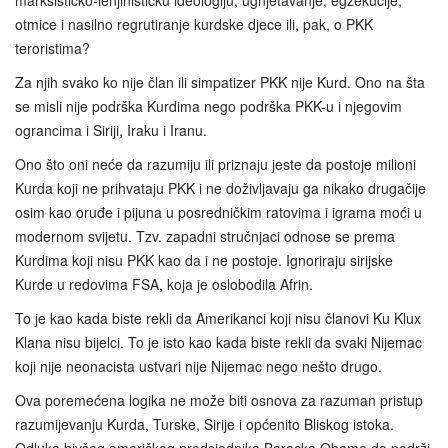
marksističko-lenjinističku ideologiju, ugnjetavanje, egzekucije,
otmice i nasilno regrutiranje kurdske djece ili, pak, o PKK
teroristima?
Za njih svako ko nije član ili simpatizer PKK nije Kurd. Ono na šta
se misli nije podrška Kurdima nego podrška PKK-u i njegovim
ograncima i Siriji, Iraku i Iranu.
Ono što oni neće da razumiju ili priznaju jeste da postoje milioni
Kurda koji ne prihvataju PKK i ne doživljavaju ga nikako drugačije
osim kao oruđe i pijuna u posredničkim ratovima i igrama moći u
modernom svijetu. Tzv. zapadni stručnjaci odnose se prema
Kurdima koji nisu PKK kao da i ne postoje. Ignoriraju sirijske
Kurde u redovima FSA, koja je oslobodila Afrin.
To je kao kada biste rekli da Amerikanci koji nisu članovi Ku Klux
Klana nisu bijelci. To je isto kao kada biste rekli da svaki Nijemac
koji nije neonacista ustvari nije Nijemac nego nešto drugo.
Ova poremećena logika ne može biti osnova za razuman pristup
razumijevanju Kurda, Turske, Sirije i općenito Bliskog istoka.