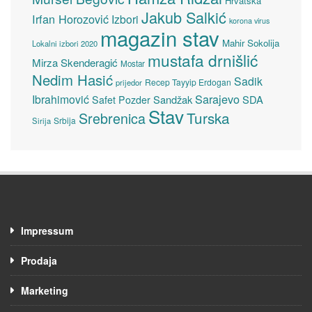
Hrvatska
Jakub Salkić
Irfan Horozović
Izbori
korona virus
magazin stav
Mahir Sokolija
Lokalni izbori 2020
mustafa drnišlić
Mirza Skenderagić
Mostar
Nedim Hasić
Sadik
Recep Tayyip Erdogan
prijedor
Sarajevo
Ibrahimović
Sandžak
SDA
Safet Pozder
Stav
Turska
Srebrenica
Srbija
Sirija
Impressum
Prodaja
Marketing