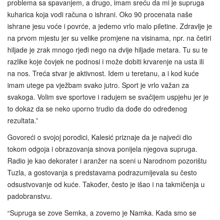
problema sa spavanjem, a drugo, imam sreću da mi je supruga
kuharica koja vodi računa o ishrani. Oko 90 procenata naše
ishrane jesu voće i povrće, a jedemo vrlo malo piletine. Zdravlje je
na prvom mjestu jer su velike promjene na visinama, npr. na četiri
hiljade je zrak mnogo rjeđi nego na dvije hiljade metara. Tu su te
razlike koje čovjek ne podnosi i može dobiti krvarenje na usta ili
na nos. Treća stvar je aktivnost. Idem u teretanu, a i kod kuće
imam utege pa vježbam svako jutro. Sport je vrlo važan za
svakoga. Volim sve sportove i radujem se svačijem uspjehu jer je
to dokaz da se neko uporno trudio da dođe do određenog
rezultata.”
Govoreći o svojoj porodici, Kalesić priznaje da je najveći dio
tokom odgoja i obrazovanja sinova ponijela njegova supruga.
Radio je kao dekorater i aranžer na sceni u Narodnom pozorištu
Tuzla, a gostovanja s predstavama podrazumijevala su često
odsustvovanje od kuće. Također, često je išao i na takmičenja u
padobranstvu.
“Supruga se zove Semka, a zovemo je Namka. Kada smo se