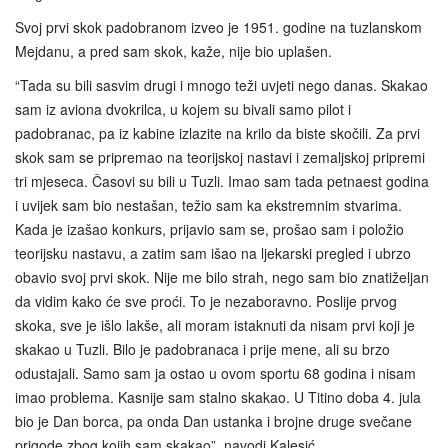
Svoj prvi skok padobranom izveo je 1951. godine na tuzlanskom
Mejdanu, a pred sam skok, kaže, nije bio uplašen.
“Tada su bili sasvim drugi i mnogo teži uvjeti nego danas. Skakao
sam iz aviona dvokrilca, u kojem su bivali samo pilot i
padobranac, pa iz kabine izlazite na krilo da biste skočili. Za prvi
skok sam se pripremao na teorijskoj nastavi i zemaljskoj pripremi
tri mjeseca. Časovi su bili u Tuzli. Imao sam tada petnaest godina
i uvijek sam bio nestašan, težio sam ka ekstremnim stvarima.
Kada je izašao konkurs, prijavio sam se, prošao sam i položio
teorijsku nastavu, a zatim sam išao na ljekarski pregled i ubrzo
obavio svoj prvi skok. Nije me bilo strah, nego sam bio znatiželjan
da vidim kako će sve proći. To je nezaboravno. Poslije prvog
skoka, sve je išlo lakše, ali moram istaknuti da nisam prvi koji je
skakao u Tuzli. Bilo je padobranaca i prije mene, ali su brzo
odustajali. Samo sam ja ostao u ovom sportu 68 godina i nisam
imao problema. Kasnije sam stalno skakao. U Titino doba 4. jula
bio je Dan borca, pa onda Dan ustanka i brojne druge svečane
prigode zbog kojih sam skakao”, navodi Kalesić.