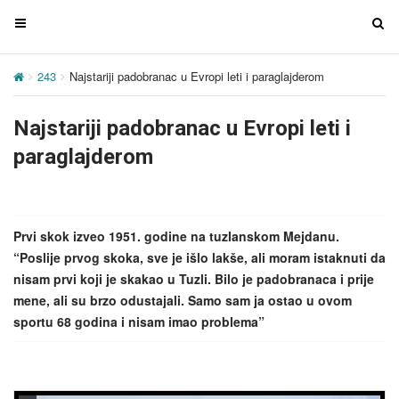
T
T
o
o
g
g
243
Najstariji padobranac u Evropi leti i paraglajderom
g
g
l
l
Najstariji padobranac u Evropi leti i
e
e
n
n
paraglajderom
a
a
v
v
i
i
g
g
Prvi skok izveo 1951. godine na tuzlanskom Mejdanu.
a
a
“Poslije prvog skoka, sve je išlo lakše, ali moram istaknuti da
t
t
nisam prvi koji je skakao u Tuzli. Bilo je padobranaca i prije
i
i
mene, ali su brzo odustajali. Samo sam ja ostao u ovom
o
o
sportu 68 godina i nisam imao problema”
n
n