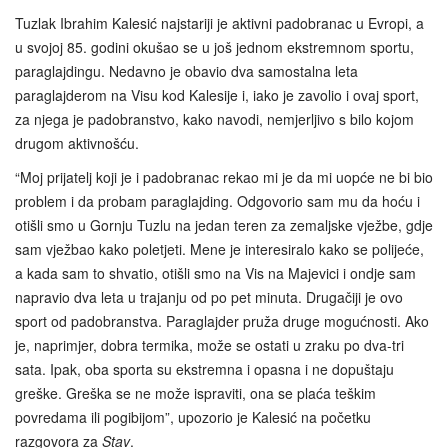
Tuzlak Ibrahim Kalesić najstariji je aktivni padobranac u Evropi, a
u svojoj 85. godini okušao se u još jednom ekstremnom sportu,
paraglajdingu. Nedavno je obavio dva samostalna leta
paraglajderom na Visu kod Kalesije i, iako je zavolio i ovaj sport,
za njega je padobranstvo, kako navodi, nemjerljivo s bilo kojom
drugom aktivnošću.
“Moj prijatelj koji je i padobranac rekao mi je da mi uopće ne bi bio
problem i da probam paraglajding. Odgovorio sam mu da hoću i
otišli smo u Gornju Tuzlu na jedan teren za zemaljske vježbe, gdje
sam vježbao kako poletjeti. Mene je interesiralo kako se polijeće,
a kada sam to shvatio, otišli smo na Vis na Majevici i ondje sam
napravio dva leta u trajanju od po pet minuta. Drugačiji je ovo
sport od padobranstva. Paraglajder pruža druge mogućnosti. Ako
je, naprimjer, dobra termika, može se ostati u zraku po dva-tri
sata. Ipak, oba sporta su ekstremna i opasna i ne dopuštaju
greške. Greška se ne može ispraviti, ona se plaća teškim
povredama ili pogibijom”, upozorio je Kalesić na početku
razgovora za
Stav
.