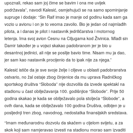
upoznali, rekao sam joj čime se bavim i ona me uvijek
podržavala”, navodi Kalesić, osmjehujući se na samo spominjanje
supruge i dodaje: “Sin Raif imao je manje od godinu kada sam ga
vozio u avionu i on je to veoma zavolio. Bio je jedan od najmlađih
pilota, a i danas je pilot i nastavnik jedriličarstva i motornog
letenja. Ima svoj avion Cesnu na Ciljugama kod Živinica. Mlađi sin
Damir također je u vojsci skakao padobranom jer je bio u
desantnoj jedinici, ali nije se poslije bavio time. Nisam mu ja dao,
jer sam kao nastavnik procijenio da to ipak nije za njega.”
Kalesić ističe da je sve svoje želje i ciljeve u oblasti padobranstva
ostvario, no žal ostaje zbog činjenice da mu uprava Radničkog
sportskog društva “Sloboda” nije dozvolila da izvede spektakl na
stadionu u čast obilježavanja 100. godišnjice “Slobode”. Prije 50
godina skakao je kada se obilježavalo pola stoljeća “Slobode”, a
ovih dana, kada se obilježavalo 100 godina Društva, odbijen je u
posljednji tren zbog, navodnog, nedostatka finansijskih sredstava.
“Imam međunarodnu dozvolu da skačem u cijelom svijetu, a za
skok koji sam namjeravao izvesti na stadionu morao sam izvaditi