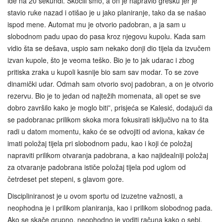
ide na 20 sekundi. Skočili smo, a on je napravio grešku jer je
stavio ruke nazad i otišao je u jako planiranje, tako da se našao
ispod mene. Automat mu je otvorio padobran, a ja sam u
slobodnom padu upao do pasa kroz njegovu kupolu. Kada sam
vidio šta se dešava, uspio sam nekako donji dio tijela da izvučem
izvan kupole, što je veoma teško. Bio je to jak udarac i zbog
pritiska zraka u kupoli kasnije bio sam sav modar. To se zove
dinamički udar. Odmah sam otvorio svoj padobran, a on je otvorio
rezervu. Bio je to jedan od najtežih momenata, ali opet se sve
dobro završilo kako je moglo biti”, prisjeća se Kalesić, dodajući da
se padobranac prilikom skoka mora fokusirati isključivo na to šta
radi u datom momentu, kako će se odvojiti od aviona, kakav će
imati položaj tijela pri slobodnom padu, kao i koji će položaj
napraviti prilikom otvaranja padobrana, a kao najidealniji položaj
za otvaranje padobrana ističe položaj tijela pod uglom od
četrdeset pet stepeni, s glavom gore.
Discipliniranost je u ovom sportu od izuzetne važnosti, a
neophodna je i prilikom planiranja, kao i prilikom slobodnog pada.
Ako se skače grupno, neophodno je voditi računa kako o sebi,