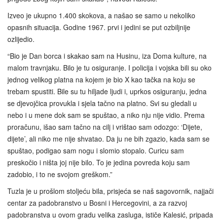
Izveo je ukupno 1.400 skokova, a našao se samo u nekoliko
opasnih situacija. Godine 1967. prvi i jedini se put ozbiljnije
ozlijedio.
“Bio je Dan borca i skakao sam na Husinu, iza Doma kulture, na
malom travnjaku. Bilo je tu osiguranje. I policija i vojska bili su oko
jednog velikog platna na kojem je bio X kao tačka na koju se
trebam spustiti. Bile su tu hiljade ljudi i, uprkos osiguranju, jedna
se djevojčica provukla i sjela tačno na platno. Svi su gledali u
nebo i u mene dok sam se spuštao, a niko nju nije vidio. Prema
proračunu, išao sam tačno na cilj i vrištao sam odozgo: ‘Dijete,
dijete’, ali niko me nije shvatao. Da ju ne bih zgazio, kada sam se
spuštao, podigao sam nogu i slomio stopalo. Curicu sam
preskočio i ništa joj nije bilo. To je jedina povreda koju sam
zadobio, i to ne svojom greškom.”
Tuzla je u prošlom stoljeću bila, prisjeća se naš sagovornik, najjači
centar za padobranstvo u Bosni i Hercegovini, a za razvoj
padobranstva u ovom gradu velika zasluga, ističe Kalesić, pripada