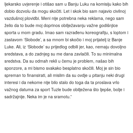
ljekarsko uvjerenje i otišao sam u Banju Luku na komisiju kako bih
dobio dozvolu da mogu skočiti. Let i skok bio sam najavio civilnoj
vazdušnoj plovidbi. Meni nije potrebna neka reklama, nego sam
želio da to bude moj doprinos obilježavanju važne godišnjice
sporta u mom gradu. Imao sam razrađenu koreografiju, s loptom i
zastavom ‘Slobode’, a sa mnom bi skočio i moj prijatelj iz Banje
Luke. Ali, iz ‘Slobode’ su prijedlog odbili jer, kao, nemaju dovoljno
sredstava, a do zadnjeg su me dana zavlačili. To su minimalna
sredstva. Da su odmah rekli u čemu je problem, našao bih
sponzore, a mi bismo svakako besplatno skočili. Moj je sin bio
spreman to finansirati, ali mislim da su ovdje u pitanju neki drugi
interesi i da nekome nije bilo stalo do toga da ta proslava vrlo
važnog datuma za sport Tuzle bude obilježena što ljepše, bolje i
sadržajnije. Neka im je na sramotu.”