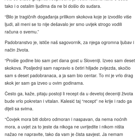
tako i o ostalim ljudima da ne bi došlo do sudara.
“Bilo je tragičnih događanja prilikom skokova koje je izvodilo više
ljudi, ali meni se to nije dešavalo jer smo uvijek strogo vodili
računa o svemu.”
Padobranstvo je, ističe naš sagovornik, za njega ogromna ljubav i
način života.
“Prošle godine bio sam pet dana gost u Sloveniji. Izveo sam deset
skokova. Posljednji sam napravio s četiri hiljade zvijezda, skočio
sam s deset padobranaca, a ja sam bio centar. To mi je vrlo drag
skok jer sam ga izveo u ovim godinama.
Često ga, kaže, pitaju postoji li recept da u devetoj deceniji života
bude vrlo pokretan i vitalan. Kalesić taj “recept” ne krije i rado ga
dijeli sa svima.
“Čovjek mora biti dobro odmoran i naspavan, da nema noćnih
mora, a uvjet za to jeste da nikoga ne uvrijedite i nikom ništa
nažao ne napravite, tako da vam je čista savjest. Ja nemam