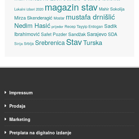
magazin stav
Mahir Sokolija
Lokalni izbori 2020
mustafa drnišlić
Mirza Skenderagić
Mostar
Nedim Hasić
Sadik
Recep Tayyip Erdogan
prijedor
Sarajevo
Ibrahimović
Sandžak
SDA
Safet Pozder
Stav
Turska
Srebrenica
Srbija
Sirija
Impressum
Prodaja
Marketing
Pretplata na digitalno izdanje