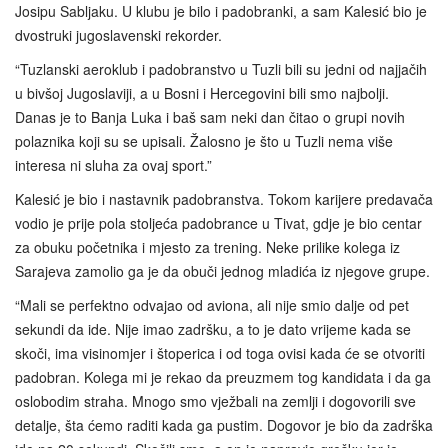
Josipu Sabljaku. U klubu je bilo i padobranki, a sam Kalesić bio je
dvostruki jugoslavenski rekorder.
“Tuzlanski aeroklub i padobranstvo u Tuzli bili su jedni od najjačih
u bivšoj Jugoslaviji, a u Bosni i Hercegovini bili smo najbolji.
Danas je to Banja Luka i baš sam neki dan čitao o grupi novih
polaznika koji su se upisali. Žalosno je što u Tuzli nema više
interesa ni sluha za ovaj sport.”
Kalesić je bio i nastavnik padobranstva. Tokom karijere predavača
vodio je prije pola stoljeća padobrance u Tivat, gdje je bio centar
za obuku početnika i mjesto za trening. Neke prilike kolega iz
Sarajeva zamolio ga je da obuči jednog mladića iz njegove grupe.
“Mali se perfektno odvajao od aviona, ali nije smio dalje od pet
sekundi da ide. Nije imao zadršku, a to je dato vrijeme kada se
skoči, ima visinomjer i štoperica i od toga ovisi kada će se otvoriti
padobran. Kolega mi je rekao da preuzmem tog kandidata i da ga
oslobodim straha. Mnogo smo vježbali na zemlji i dogovorili sve
detalje, šta ćemo raditi kada ga pustim. Dogovor je bio da zadrška