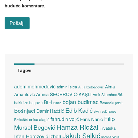
buduće komentare.
Tagovi
adem mehmedović
Alma
admir lisica
Alija Izetbegović
Amina ŠEĆEROVIĆ-KAŞLI
Arnautović
Amir Sijamhodžić.
bojan budimac
BiH
bakir izetbegović
Bosanski jezik
Bihać
Edib Kadić
Bošnjaci
Damir Hadžić
elvir resić
Enes
Filip
fahrudin vojić
Faris Nanić
enisa alagić
Ratkušić
Hamza Ridžal
Mursel Begović
Hrvatska
Jakub Salkić
Irfan Horozović
Izbori
korona virus