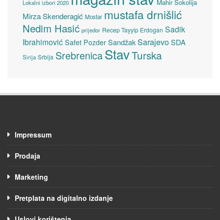
Mahir Sokolija
Lokalni izbori 2020
mustafa drnišlić
Mirza Skenderagić
Mostar
Nedim Hasić
Sadik
Recep Tayyip Erdogan
prijedor
Sarajevo
Ibrahimović
Sandžak
SDA
Safet Pozder
Stav
Turska
Srebrenica
Srbija
Sirija
Impressum
Prodaja
Marketing
Pretplata na digitalno izdanje
Uslovi korištenja