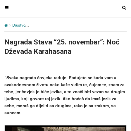
T
T
o
o
g
g
Društvo
Nagrada Stava “25. novembar”: Noć Dževada Karahasana
g
g
l
l
Nagrada Stava “25. novembar”: Noć
e
e
n
n
Dževada Karahasana
a
a
v
v
i
i
g
g
“Svaka nagrada čovjeka raduje. Radujete se kada vam u
a
a
svakodnevnom životu neko kaže vidim te, čujem te, znam za
t
t
tebe, jer čovjek je biće jezika, a to znači biti vezan sa drugim
i
i
ljudima, koji govore taj jezik. Ako hoćeš da imaš jezik za
o
o
sebe, moraš ga dijeliti sa drugima, tako je sa zrakom, sa
n
n
suncem.