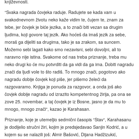
književnosti.
“Svaka nagrada čovjeka raduje. Radujete se kada vam u
svakodnevnom životu neko kaže vidim te, čujem te, znam za
tebe, jer čovjek je biće jezika, a to znači biti vezan sa drugim
ljudima, koji govore taj jezik. Ako hoćeš da imaš jezik za sebe,
moraš ga dijeliti sa drugima, tako je sa zrakom, sa suncem.
Možemo sebi lagati kako smo nezavisni, sebi dovoljni, ali to
naravno nije istina. Svakome od nas treba priznanje, treba mu
neko drugi ko će mu potvrditi da ga vidi da ga ima. Dobiti nagradu
znači da ljudi vole to što radiš. To mnogo znači, pogotovo ako
nagradu dobije čovjek koji piše, jer pišemo želeći da
razgovaramo. Knjiga je ponuda za razgovor, a onda još ako
čovjek dobije nagradu od izrazito kompetentnog žirija, pa ona se
zove 25. novembar, a taj čovjek je iz Bosne, jasno je da mu to
mnogo, mnogo znači“, kazao je Karahasan.
Priznanje, koje je utemeljio sedmični časopis “Stav“, Karahasanu
je dodijelio stručni žiri, kojim je predsjedavao Sanjin Kodrić, a u
kojem su se nalazili još: Almir Bašović, Dijana Hadžizukić,