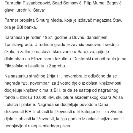
Fahrudin Rizvanbegović, Sead Šemsović, Filip Mursel Begović,
glavni urednik “Stava“.
Partner projekta Simurg Media, koja je izdavač magazina Stav,
bila je BBI banka.
Karahasan je rođen 1957. godine u Duvnu, današnjem
Tomislavgradu. U rodnom gradu je završio osnovnu i srednju
školu, a zatim je nastavio školovanje u Sarajevu, gdje je
diplomirao na Filozofskom fakultetu. Doktorski rad odbranio je na
Filozofskom fakultetu u Zagrebu.
Na sastanku stručnog žirija 11. novembra je odlučeno da se
nagrada “25. novembar” za životno djelo iz oblasti književnosti
dodjeljuje književnicima iz BiH, te da se sastoji od nagradnog
fonda u iznosu 10.000 KM, skulpture akademskog kipara Adisa
Lukača i plakete. Nagrada se dodjeljuje povodom Dana
državnosti BiH iz oblasti književnosti u tri kategorije – za životno
djelo iz oblasti književnosti, knjigu godine iz oblasti književnosti i
neobjavljeni rukopis mladoga pisca.