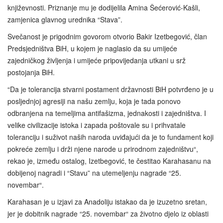
književnosti. Priznanje mu je dodijelila Amina Šećerović-Kašli,
zamjenica glavnog urednika “Stava”.
Svečanost je prigodnim govorom otvorio Bakir Izetbegović, član
Predsjedništva BiH, u kojem je naglasio da su umijeće
zajedničkog življenja i umijeće pripovijedanja utkani u srž
postojanja BiH.
“Da je tolerancija stvarni postament državnosti BiH potvrđeno je u
posljednjoj agresiji na našu zemlju, koja je tada ponovo
odbranjena na temeljima antifašizma, jednakosti i zajedništva. I
velike civilizacije istoka i zapada poštovale su i prihvatale
toleranciju i suživot naših naroda uviđajući da je to fundament koji
pokreće zemlju i drži njene narode u prirodnom zajedništvu“,
rekao je, između ostalog, Izetbegović, te čestitao Karahasanu na
dobijenoj nagradi i “Stavu” na utemeljenju nagrade “25.
novembar“.
Karahasan je u izjavi za Anadoliju istakao da je izuzetno sretan,
jer je dobitnik nagrade “25. novembar“ za životno djelo iz oblasti