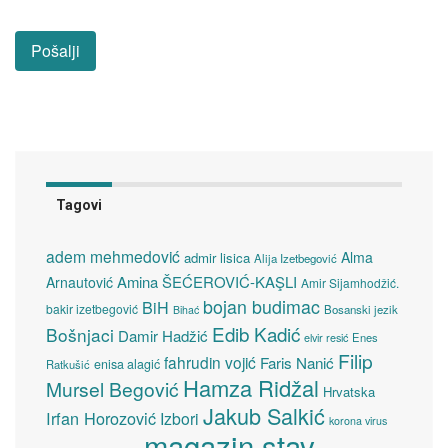
Tagovi
adem mehmedović
Alma
admir lisica
Alija Izetbegović
Amina ŠEĆEROVIĆ-KAŞLI
Arnautović
Amir Sijamhodžić.
bojan budimac
BiH
bakir izetbegović
Bosanski jezik
Bihać
Edib Kadić
Bošnjaci
Damir Hadžić
elvir resić
Enes
Filip
fahrudin vojić
Faris Nanić
enisa alagić
Ratkušić
Hamza Ridžal
Mursel Begović
Hrvatska
Jakub Salkić
Irfan Horozović
Izbori
korona virus
magazin stav