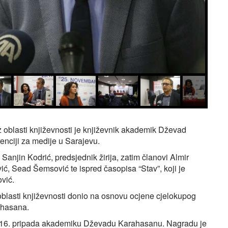
z oblasti književnosti je književnik akademik Dževad
enciji za medije u Sarajevu.
 Sanjin Kodrić, predsjednik žirija, zatim članovi Almir
ć, Sead Šemsović te ispred časopisa “Stav”, koji je
vić.
z oblasti književnosti donio na osnovu ocjene cjelokupog
ahasana.
i 2016. pripada akademiku Dževadu Karahasanu. Nagradu je