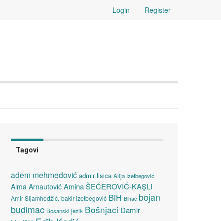
Login
Register
Tagovi
adem mehmedović
admir lisica
Alija Izetbegović
Amina ŠEĆEROVIĆ-KAŞLI
Alma Arnautović
bojan
BiH
Amir Sijamhodžić.
bakir izetbegović
Bihać
budimac
Bošnjaci
Damir
Bosanski jezik