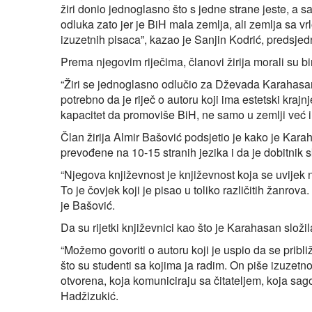
žiri donio jednoglasno što s jedne strane jeste, a sa
odluka zato jer je BiH mala zemlja, ali zemlja sa v
izuzetnih pisaca”, kazao je Sanjin Kodrić, predsjedni
Prema njegovim riječima, članovi žirija morali su b
“Žiri se jednoglasno odlučio za Dževada Karahasana,
potrebno da je riječ o autoru koji ima estetski krajnj
kapacitet da promoviše BiH, ne samo u zemlji već i 
Član žirija Almir Bašović podsjetio je kako je Kara
prevođene na 10-15 stranih jezika i da je dobitnik 
“Njegova književnost je književnost koja se uvijek 
To je čovjek koji je pisao u toliko različitih žanrov
je Bašović.
Da su rijetki književnici kao što je Karahasan složil
“Možemo govoriti o autoru koji je uspio da se pribli
što su studenti sa kojima ja radim. On piše izuzetno
otvorena, koja komuniciraju sa čitateljem, koja sa
Hadžizukić.