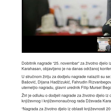
Dobitnik nagrade “25. novembar” za životno djelo i
Karahasan, objavljeno je na danas održanoj konfer
U stručnom žiriju za dodjelu nagrade nalazili su se:
Bašović, Dijana Hadžizukić, Fahrudin Rizvanbegovi
utemeljio nagradu, glavni urednik Filip Mursel Bego
Žiri je odluku o dodjeli nagrade za životno djelo i
književnog i književnonaučnog rada Dževada Kar
“Nagrada za životno djelo iz oblasti književnost