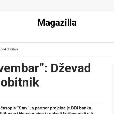
Magazilla
rvi dobitnik
vembar”: Dževad
obitnik
asopis “Stav”, a partner projekta je BBI banka.
Bosne i Hercegovine iz oblasti književnosti u tri