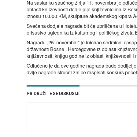
Na sastanku stručnog žirija 11. novembra je odluče
oblasti književnosti dodjeljuje književnicima iz Bo
iznosu 10.000 KM, skulpture akademskog kipara Ad
Svečana dodjela nagrade bit će upriličena u Hotel
prisustvo uglednika iz kulturnog i političkog života 
Nagradu „25. novembar“ je inicirao sedmični časo
državnosti Bosne i Hercegovine iz oblasti književnost
književnosti, knjigu godine iz oblasti književnosti 
Odlučeno je da ove godine nagrada bude dodijeljena 
dvije nagrade stručni žiri će raspisati konkurs poč
PRIDRUŽITE SE DISKUSIJI