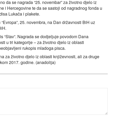
no da se nagrada “25. novembar” za životno djelo iz
sne i Hercegovine te da se sastoji od nagradnog fonda u
isa Lukača i plakete.
u “Evropa”, 25. novembra, na Dan državnosti BiH uz
BiH.
pis “Stav”. Nagrada se dodjeljuje povodom Dana
i u tri kategorije – za životno djelo iz oblasti
i neobjavljeni rukopis mladoga pisca.
za životno djelo iz oblasti književnosti, ali za druge
etkom 2017. godine. (anadolija)