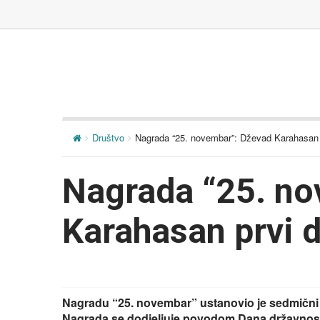
Društvo
Nagrada “25. novembar”: Dževad Karahasan p
Nagrada “25. no
Karahasan prvi d
Nagradu “25. novembar” ustanovio je sedmični č
Nagrada se dodjeljuje povodom Dana državnosti 