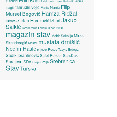
Edib Kadić
Hadžić
enisa
elvir resić
Enes Ratkušić
Filip
fahrudin vojić
Faris Nanić
alagić
Hamza Ridžal
Mursel Begović
Jakub
Irfan Horozović
Izbori
Hrvatska
Salkić
Lokalni izbori 2020
korona virus
magazin stav
Mirza
Mahir Sokolija
mustafa drnišlić
Skenderagić
Mostar
Nedim Hasić
Recep Tayyip Erdogan
prijedor
Sadik Ibrahimović
Sandžak
Safet Pozder
Srebrenica
Sarajevo
SDA
Srbija
Sirija
Stav
Turska