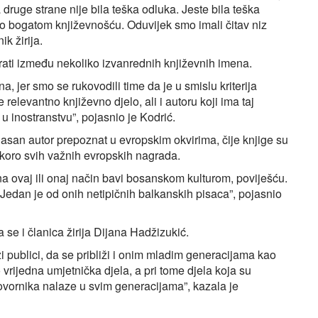
 druge strane nije bila teška odluka. Jeste bila teška
rlo bogatom književnošću. Oduvijek smo imali čitav niz
k žirija.
irati između nekoliko izvanrednih književnih imena.
 jer smo se rukovodili time da je u smislu kriterija
e relevantno književno djelo, ali i autoru koji ima taj
u inostranstvu”, pojasnio je Kodrić.
hasan autor prepoznat u evropskim okvirima, čije knjige su
skoro svih važnih evropskih nagrada.
na ovaj ili onaj način bavi bosanskom kulturom, poviješću.
a. Jedan je od onih netipičnih balkanskih pisaca”, pojasnio
a se i članica žirija Dijana Hadžizukić.
ži publici, da se približi i onim mladim generacijama kao
 vrijedna umjetnička djela, a pri tome djela koja su
govornika nalaze u svim generacijama”, kazala je