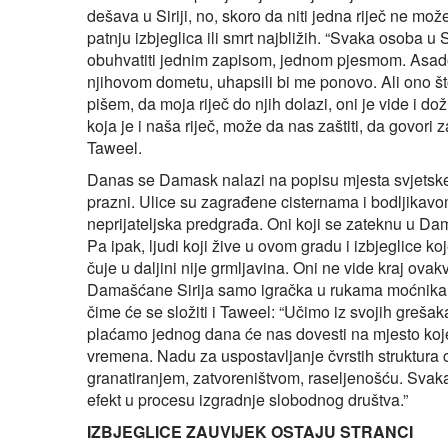
dešava u Siriji, no, skoro da niti jedna riječ ne mo
patnju izbjeglica ili smrt najbližih. “Svaka osoba u S
obuhvatiti jednim zapisom, jednom pjesmom. Asadov
njihovom dometu, uhapsili bi me ponovo. Ali ono što
pišem, da moja riječ do njih dolazi, oni je vide i dož
koja je i naša riječ, može da nas zaštiti, da govori
Taweel.
Danas se Damask nalazi na popisu mjesta svjetske b
prazni. Ulice su zagrađene cisternama i bodljikavom
neprijateljska predgrađa. Oni koji se zateknu u Dam
Pa ipak, ljudi koji žive u ovom gradu i izbjeglice ko
čuje u daljini nije grmljavina. Oni ne vide kraj ov
Damašćane Sirija samo igračka u rukama moćnika k
čime će se složiti i Taweel: “Učimo iz svojih grešaka
plaćamo jednog dana će nas dovesti na mjesto ko
vremena. Nadu za uspostavljanje čvrstih struktura ci
granatiranjem, zatvoreništvom, raseljenošću. Svak
efekt u procesu izgradnje slobodnog društva.”
IZBJEGLICE ZAUVIJEK OSTAJU STRANCI