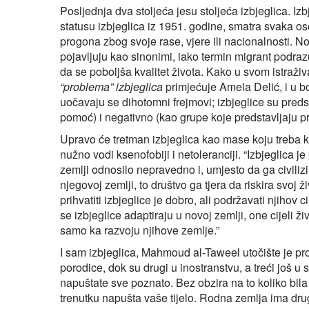
Posljednja dva stoljeća jesu stoljeća izbjeglica. I
statusu izbjeglica iz 1951. godine, smatra svaka os
progona zbog svoje rase, vjere ili nacionalnosti. No,
pojavljuju kao sinonimi, iako termin migrant podraz
da se poboljša kvalitet života. Kako u svom istraž
“problema” izbjeglica
primjećuje Amela Delić, i u 
uočavaju se dihotomni frejmovi; izbjeglice su preds
pomoć) i negativno (kao grupe koje predstavljaju prij
Upravo će tretman izbjeglica kao mase koju treba kon
nužno vodi ksenofobiji i netoleranciji. “Izbjeglica
zemlji odnosilo nepravedno i, umjesto da ga civiliz
njegovoj zemlji, to društvo ga tjera da riskira svoj 
prihvatiti izbjeglice je dobro, ali podržavati njihov 
se izbjeglice adaptiraju u novoj zemlji, one cijeli živ
samo ka razvoju njihove zemlje.”
I sam izbjeglica, Mahmoud al-Taweel utočište je pro
porodice, dok su drugi u inostranstvu, a treći još u 
napuštate sve poznato. Bez obzira na to koliko bila
trenutku napušta vaše tijelo. Rodna zemlja ima drug