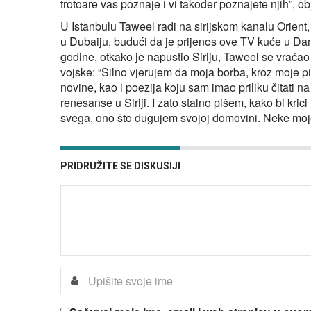
trotoare vas poznaje i vi također poznajete njih”, o
U Istanbulu Taweel radi na sirijskom kanalu Orient, s
u Dubaiju, budući da je prijenos ove TV kuće u Dam
godine, otkako je napustio Siriju, Taweel se vraća
vojske: “Silno vjerujem da moja borba, kroz moje pi
novine, kao i poezija koju sam imao priliku čitati na 
renesanse u Siriji. I zato stalno pišem, kako bi kric
svega, ono što dugujem svojoj domovini. Neke moj
PRIDRUŽITE SE DISKUSIJI