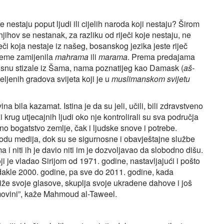
e nestaju poput ljudi ili cijelih naroda koji nestaju? Širom
njihov se nestanak, za razliku od riječi koje nestaju, ne
ječi koja nestaje iz našeg, bosanskog jezika jeste riječ
rijeme zamijenila
mahrama
ili
marama
. Prema predajama
osnu stizale iz Šama, nama poznatijeg kao Damask (
aš-
naseljenih gradova svijeta koji je u
muslimanskom svijetu
ina bila kazamat. Istina je da su jeli, učili, bili zdravstveno
i krug utjecajnih ljudi oko nje kontrolirali su sva područja
no bogatstvo zemlje, čak i ljudske snove i potrebe.
obodu medija, dok su se sigurnosne i obavještajne službe
ma i niti ih je davio niti im je dozvoljavao da slobodno dišu.
oji je vladao Sirijom od 1971. godine, nastavljajući i pošto
 dakle 2000. godine, pa sve do 2011. godine, kada
odiže svoje glasove, skuplja svoje ukradene dahove i još
movini”, kaže Mahmoud al-Taweel.