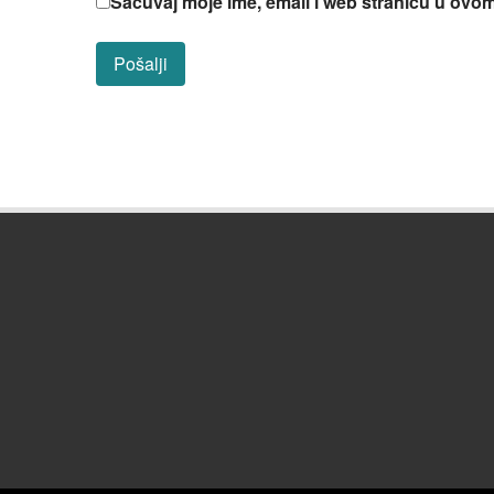
Sačuvaj moje ime, email i web stranicu u ov