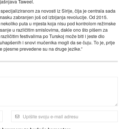
bjašnjava Taweel.
pecijaliziranom za novosti iz Sirije, čija je centrala sada
asku zabranjen još od izbijanja revolucije. Od 2015.
o nekoliko puta u mjesta koja nisu pod kontrolom režimske
sanje u različitim smislovima, dakle ono što pišem za
različitim festivalima po Turskoj može biti i jeste dio
i uhapšenih i snovi mučenika mogli da se čuju. To je, prije
e pjesme prevedene su na druge jezike.”