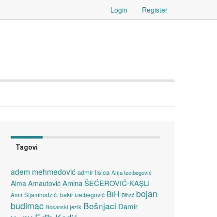
Login
Register
Tagovi
adem mehmedović
admir lisica
Alija Izetbegović
Amina ŠEĆEROVIĆ-KAŞLI
Alma Arnautović
bojan
BiH
Amir Sijamhodžić.
bakir izetbegović
Bihać
budimac
Bošnjaci
Damir
Bosanski jezik