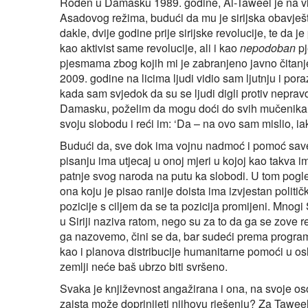
Rođen u Damasku 1989. godine, Al-Taweel je na vla
Asadovog režima, budući da mu je sirijska obavješt
dakle, dvije godine prije sirijske revolucije, te da je
kao aktivist same revolucije, ali i kao
nepodoban
pj
pjesmama zbog kojih mi je zabranjeno javno čitanje
2009. godine na licima ljudi vidio sam ljutnju i po
kada sam svjedok da su se ljudi digli protiv nepravd
Damasku, poželim da mogu doći do svih mučenika, uh
svoju slobodu i reći im: ‘Da – na ovo sam mislio, ia
Budući da, sve dok ima vojnu nadmoć i pomoć savezn
pisanju ima utjecaj u onoj mjeri u kojoj kao takva im
patnje svog naroda na putu ka slobodi. U tom pogl
ona koju je pisao ranije doista ima izvjestan polit
pozicije s ciljem da se ta pozicija promijeni. Mnogi S
u Siriji naziva ratom, nego su za to da ga se zove 
ga nazovemo, čini se da, bar sudeći prema programim
kao i planova distribucije humanitarne pomoći u os
zemlji neće baš ubrzo biti svršeno.
Svaka je književnost angažirana i ona, na svoje oso
zaista može doprinijeti njihovu rješenju? Za Tawee