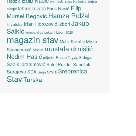
Edib Kadić
Hadžić
enisa
elvir resić
Enes Ratkušić
Filip
fahrudin vojić
Faris Nanić
alagić
Hamza Ridžal
Mursel Begović
Jakub
Irfan Horozović
Izbori
Hrvatska
Salkić
Lokalni izbori 2020
korona virus
magazin stav
Mirza
Mahir Sokolija
mustafa drnišlić
Skenderagić
Mostar
Nedim Hasić
Recep Tayyip Erdogan
prijedor
Sadik Ibrahimović
Sandžak
Safet Pozder
Srebrenica
Sarajevo
SDA
Srbija
Sirija
Stav
Turska