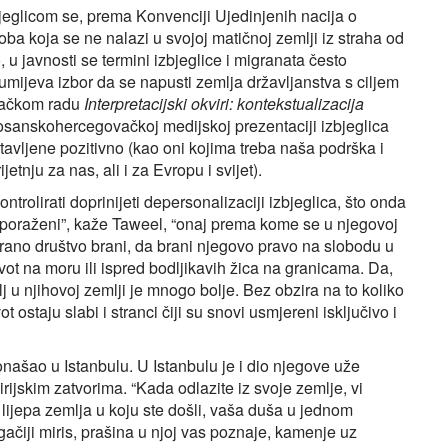
zbjeglicom se, prema Konvenciji Ujedinjenih nacija o
oba koja se ne nalazi u svojoj matičnoj zemlji iz straha od
 u javnosti se termini izbjeglice i migranata često
umijeva izbor da se napusti zemlja državljanstva s ciljem
ivačkom radu
Interpretacijski okviri: kontekstualizacija
bosanskohercegovačkoj medijskoj prezentaciji izbjeglica
tavljene pozitivno (kao oni kojima treba naša podrška i
etnju za nas, ali i za Evropu i svijet).
trolirati doprinijeti depersonalizaciji izbjeglica, što onda
 je poraženi”, kaže Taweel, “onaj prema kome se u njegovoj
irano društvo brani, da brani njegovo pravo na slobodu u
život na moru ili ispred bodljikavih žica na granicama. Da,
cilj u njihovoj zemlji je mnogo bolje. Bez obzira na to koliko
ot ostaju slabi i stranci čiji su snovi usmjereni isključivo i
našao u Istanbulu. U Istanbulu je i dio njegove uže
sirijskim zatvorima. “Kada odlazite iz svoje zemlje, vi
 lijepa zemlja u koju ste došli, vaša duša u jednom
ačiji miris, prašina u njoj vas poznaje, kamenje uz