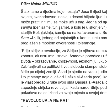
Piše: Naida MUJKIĆ
Šta znamo o riječima koje nestaju? Jesu li riječi koj
svijeta, svakodnevno, nestaju deseci hiljada ljudi i 
može pratiti niti mu se može ući u trag. Jedna od ri
šamija
(per. šāme, tur. şame), a koju je u skorije v
starijih Bošnjakinja, šamije su na karavanama u B
Šam
الشام), jednog od najstarijih u kontinuitetu 
proglašen simbolom otvorenosti i tolerancije.
“Prije sirijske revolucije, za Sirijce je njihova domov
zbrinuti, ali nisu imali snove. Asadova porodica i už
života – obrazovanje, književnost, ekonomiju, ukup
Zabranjivali su politički život, slobodu štampe, sl
širile po cijeloj zemlji. Asad je sjedio na vratu ljudi
I to je stanje trajalo još od Hafiza al-Asada (oca), k
je vlast predao u ruke svog sina Bašara al-Asada,
započinje sirijska revolucija i kada narod Sirije p
pokušava da se izbori za svoje mjesto u svojoj do
“REVOLUCIJA, A NE RAT”