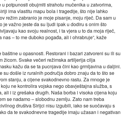
že u potpunosti obujmiti strahotu mučenika u zatvorima,
iriji ima vlastitu mapu bola i tragedije, što nije lahko
 režim zabranio je moje pisanje, moju riječ. Da sam u
 je važno jeste da su ljudi ipak u dodiru s onim što
ivljavaju kao svoju realnost, i ta vjera u to da moja riječ,
 za nas – to me duboko pogađa, ali i ohrabruje”, kaže
aštine u opasnosti. Restorani i bazari zatvoreni su ili su
 žicom. Svake večeri režimska artiljerija cilja
asku kažu da se ta pucnjava čini kao grmljavina u daljini.
je su došle iz ruralnih područja dobro znaju da to što se
akvom stanju, a cijene svakodnevno rastu. Za mnoge je
oju ne kontrolira vojska nego obavještajna služba, s
, ali i iz grešaka drugih. Naša borba i visoka cijena koju
jem se nadamo – slobodnu zemlju. Zato nam treba
vilnog društva Sirijci nisu izgubili, iako se suočavaju s
ako da te svakodnevne tragedije imaju užasan i negativan