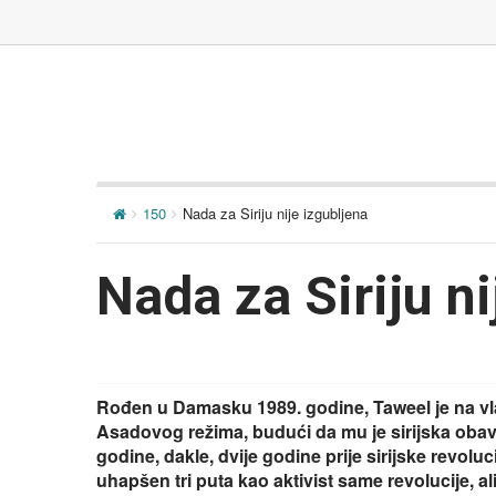
150
Nada za Siriju nije izgubljena
Nada za Siriju ni
Rođen u Damasku 1989. godine, Taweel je na vla
Asadovog režima, budući da mu je sirijska obavje
godine, dakle, dvije godine prije sirijske revolucij
uhapšen tri puta kao aktivist same revolucije, a