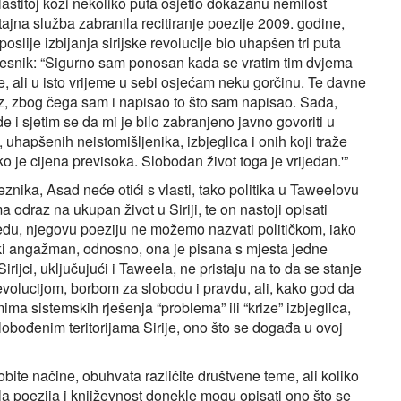
stitoj koži nekoliko puta osjetio dokazanu nemilost
ajna služba zabranila recitiranje poezije 2009. godine,
 poslije izbijanja sirijske revolucije bio uhapšen tri puta
esnik: “Sigurno sam ponosan kada se vratim tim dvjema
, ali u isto vrijeme u sebi osjećam neku gorčinu. Te davne
raz, zbog čega sam i napisao to što sam napisao. Sada,
e i sjetim se da mi je bilo zabranjeno javno govoriti u
apšenih neistomišljenika, izbjeglica i onih koji traže
ko je cijena previsoka. Slobodan život toga je vrijedan.'”
ika, Asad neće otići s vlasti, tako politika u Taweelovu
a odraz na ukupan život u Siriji, te on nastoji opisati
edu, njegovu poeziju ne možemo nazvati političkom, iako
ički angažman, odnosno, ona je pisana s mjesta jedne
irijci, uključujući i Taweela, ne pristaju na to da se stanje
revolucijom, borbom za slobodu i pravdu, ali, kako god da
a sistemskih rješenja “problema” ili “krize” izbjeglica,
lobođenim teritorijama Sirije, ono što se događa u ovoj
bite načine, obuhvata različite društvene teme, ali koliko
la poezija i književnost donekle mogu opisati ono što se