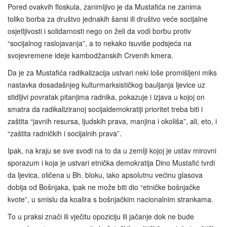
Pored ovakvih floskula, zanimljivo je da Mustafića ne zanima
toliko borba za društvo jednakih šansi ili društvo veće socijalne
osjetljivosti i solidarnosti nego on želi da vodi borbu protiv
“socijalnog raslojavanja”, a to nekako isuviše podsjeća na
svojevremene ideje kambodžanskih Crvenih kmera.
Da je za Mustafića radikalizacija ustvari neki loše promišljeni miks
nastavka dosadašnjeg kulturmarksističkog bauljanja ljevice uz
stidljivi povratak pitanjima radnika, pokazuje i izjava u kojoj on
smatra da radikaliziranoj socijaldemokratiji prioritet treba biti i
zaštita “javnih resursa, ljudskih prava, manjina i okoliša”, ali, eto, i
“zaštita radničkih i socijalnih prava”.
Ipak, na kraju se sve svodi na to da u zemlji kojoj je ustav mirovni
sporazum i koja je ustvari etnička demokratija Dino Mustafić tvrdi
da ljevica, oličena u Bh. bloku, iako apsolutnu većinu glasova
dobija od Bošnjaka, ipak ne može biti dio “etničke bošnjačke
kvote”, u smislu da koalira s bošnjačkim nacionalnim strankama.
To u praksi znači ili vječitu opoziciju ili jačanje dok ne bude