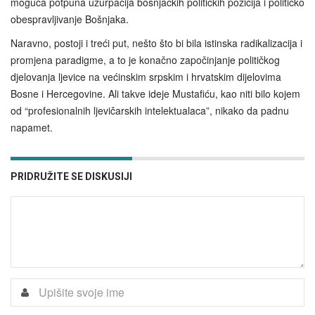
moguća potpuna uzurpacija bošnjačkih političkih pozicija i političko
obespravljivanje Bošnjaka.
Naravno, postoji i treći put, nešto što bi bila istinska radikalizacija i
promjena paradigme, a to je konačno započinjanje političkog
djelovanja ljevice na većinskim srpskim i hrvatskim dijelovima
Bosne i Hercegovine. Ali takve ideje Mustafiću, kao niti bilo kojem
od “profesionalnih ljevičarskih intelektualaca”, nikako da padnu
napamet.
PRIDRUŽITE SE DISKUSIJI