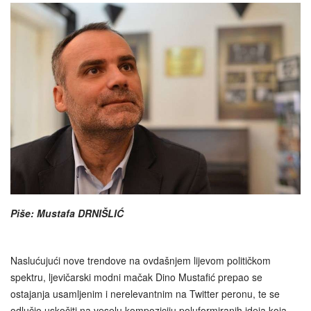
Piše: Mustafa DRNIŠLIĆ
Naslućujući nove trendove na ovdašnjem lijevom političkom
spektru, ljevičarski modni mačak Dino Mustafić prepao se
ostajanja usamljenim i nerelevantnim na Twitter peronu, te se
odlučio uskočiti na veselu kompoziciju poluformiranih ideja koja