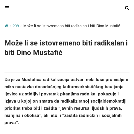
T
T
o
o
g
g
208
Može li se istovremeno biti radikalan i biti Dino Mustafić
g
g
l
l
Može li se istovremeno biti radikalan i
e
e
n
n
biti Dino Mustafić
a
a
v
v
i
i
g
g
Da je za Mustafića radikalizacija ustvari neki loše promišljeni
a
a
miks nastavka dosadašnjeg kulturmarksističkog bauljanja
t
t
ljevice uz stidljivi povratak pitanjima radnika, pokazuje i
i
i
izjava u kojoj on smatra da radikaliziranoj socijaldemokratiji
o
o
prioritet treba biti i zaštita “javnih resursa, ljudskih prava,
n
n
manjina i okoliša”, ali, eto, i “zaštita radničkih i socijalnih
prava”.