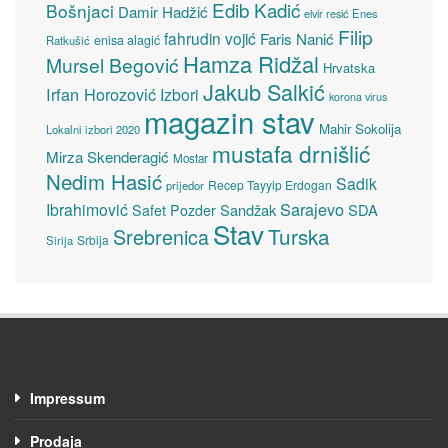
Edib Kadić
Bošnjaci
Damir Hadžić
elvir resić
Enes
Filip
fahrudin vojić
Faris Nanić
enisa alagić
Ratkušić
Hamza Ridžal
Mursel Begović
Hrvatska
Jakub Salkić
Irfan Horozović
Izbori
korona virus
magazin stav
Mahir Sokolija
Lokalni izbori 2020
mustafa drnišlić
Mirza Skenderagić
Mostar
Nedim Hasić
Sadik
Recep Tayyip Erdogan
prijedor
Sarajevo
Ibrahimović
Sandžak
SDA
Safet Pozder
Stav
Turska
Srebrenica
Srbija
Sirija
Impressum
Prodaja