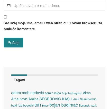
Sačuvaj moje ime, email i web stranicu u ovom browseru za
buduće komentare.
Tagovi
adem mehmedović
Alma
admir lisica
Alija Izetbegović
Amina ŠEĆEROVIĆ-KAŞLI
Arnautović
Amir Sijamhodžić.
bojan budimac
BiH
bakir izetbegović
Bosanski jezik
Bihać