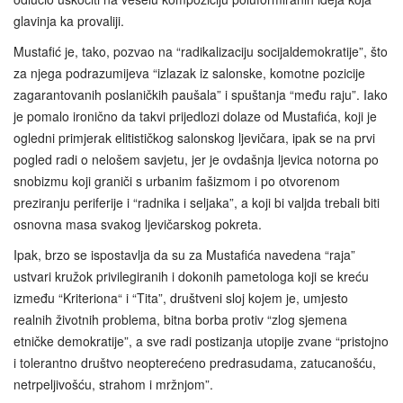
glavinja ka provaliji.
Mustafić je, tako, pozvao na “radikalizaciju socijaldemokratije”, što
za njega podrazumijeva “izlazak iz salonske, komotne pozicije
zagarantovanih poslaničkih paušala” i spuštanja “među raju”. Iako
je pomalo ironično da takvi prijedlozi dolaze od Mustafića, koji je
ogledni primjerak elitističkog salonskog ljevičara, ipak se na prvi
pogled radi o nelošem savjetu, jer je ovdašnja ljevica notorna po
snobizmu koji graniči s urbanim fašizmom i po otvorenom
preziranju periferije i “radnika i seljaka”, a koji bi valjda trebali biti
osnovna masa svakog ljevičarskog pokreta.
Ipak, brzo se ispostavlja da su za Mustafića navedena “raja”
ustvari kružok privilegiranih i dokonih pametologa koji se kreću
između “Kriteriona“ i “Tita”, društveni sloj kojem je, umjesto
realnih životnih problema, bitna borba protiv “zlog sjemena
etničke demokratije”, a sve radi postizanja utopije zvane “pristojno
i tolerantno društvo neopterećeno predrasudama, zatucanošću,
netrpeljivošću, strahom i mržnjom”.