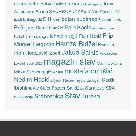
adem mehmedović
Alma
admir lisica
Alija Izetbegović
Amina ŠEĆEROVIĆ-KAŞLI
Arnautović
Amir Sijamhodžić.
bojan budimac
BiH
bakir izetbegović
Bosanski jezik
Bihać
Edib Kadić
Bošnjaci
Damir Hadžić
elvir resić
Enes
Filip
fahrudin vojić
Faris Nanić
enisa alagić
Ratkušić
Hamza Ridžal
Mursel Begović
Hrvatska
Jakub Salkić
Irfan Horozović
Izbori
korona virus
magazin stav
Mahir Sokolija
Lokalni izbori 2020
mustafa drnišlić
Mirza Skenderagić
Mostar
Nedim Hasić
Sadik
Recep Tayyip Erdogan
prijedor
Sarajevo
Ibrahimović
Sandžak
SDA
Safet Pozder
Stav
Turska
Srebrenica
Srbija
Sirija