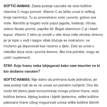
SOFTIĆ-NAMAS:
Zaista postoje naznake da veće količine
vitamina C mogu pomoći. Vitamin C se lahko unosi iz velikog
broja namirnica. Tu su prvenstveno voće i povrće, gotovo sve
vrste. Naročito je bogato voće poput jagoda, trešanja, citrusa,
zeleno lisnato povrće, paprike itd. Bogat vitaminom C je i kiseli
kupus. Vitamin C bitno je unositi u više doza (više obroka) dnevno
jer je topiv u vodi i njegov višak izlučuje se mokraćom, ne
možemo ga deponovati kao rezervu u tijelu. Zato se unosi u
nekoliko doza voća i povrća dnevno. Ako ima potrebe, mogu se
uzeti i suplementi.
STAV: Koju hranu treba izbjegavati kako nam imunitet ne bi
bio dodatno narušen?
SOFTIĆ-NAMAS:
Nije dobro da prehrana bude jednolična, jer
tada postoji rizik da se ne unose svi potrebni nutrijenti. Ono što
može biti štetno jeste konzumiranje mnogo pržene hrane, veće
količine šećera, bijelog brašna i bijelih tjestenina, velike količine
pakovane hrane (zbog mogućnosti unosa velike količine štetnih