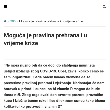
T
T
o
o
g
g
265
Moguća je pravilna prehrana i u vrijeme krize
g
g
l
l
Moguća je pravilna prehrana i u
e
e
n
n
vrijeme krize
a
a
v
v
i
i
g
g
“Ne mora nužno biti da će doći do slabljenja imuniteta
a
a
uslijed izolacije zbog COVID-19. Opet, zavisi koliko ćemo se
t
t
sami organizirati. Sada barem imamo vremena da se
i
i
posvetimo pravilnoj prehrani i vježbanju. Nedostajat će nam
o
o
boravak u prirodi i sunce, pa bi vitamin D mogao da bude
n
n
dosta niži. Zbog toga svaki dan otvorite prozore, prozračite
kuću i izložite barem ruke i lice direktnom suncu kako bismo
koliko-toliko proizvodili vitamin D”