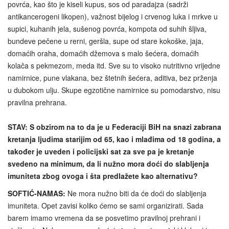
povrća, kao što je kiseli kupus, sos od paradajza (sadrži
antikancerogeni likopen), važnost bijelog i crvenog luka i mrkve u
supici, kuhanih jela, sušenog povrća, kompota od suhih šljiva,
bundeve pečene u rerni, geršla, supe od stare kokoške, jaja,
domaćih oraha, domaćih džemova s malo šećera, domaćih
kolača s pekmezom, meda itd. Sve su to visoko nutritivno vrijedne
namirnice, pune vlakana, bez štetnih šećera, aditiva, bez prženja
u dubokom ulju. Skupe egzotične namirnice su pomodarstvo, nisu
pravilna prehrana.
STAV: S obzirom na to da je u Federaciji BiH na snazi zabrana
kretanja ljudima starijim od 65, kao i mlađima od 18 godina, a
također je uveden i policijski sat za sve pa je kretanje
svedeno na minimum, da li nužno mora doći do slabljenja
imuniteta zbog ovoga i šta predlažete kao alternativu?
SOFTIĆ-NAMAS:
Ne mora nužno biti da će doći do slabljenja
imuniteta. Opet zavisi koliko ćemo se sami organizirati. Sada
barem imamo vremena da se posvetimo pravilnoj prehrani i