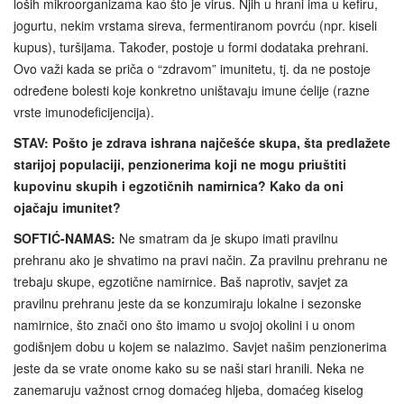
loših mikroorganizama kao što je virus. Njih u hrani ima u kefiru,
jogurtu, nekim vrstama sireva, fermentiranom povrću (npr. kiseli
kupus), turšijama. Također, postoje u formi dodataka prehrani.
Ovo važi kada se priča o “zdravom” imunitetu, tj. da ne postoje
određene bolesti koje konkretno uništavaju imune ćelije (razne
vrste imunodeficijencija).
STAV: Pošto je zdrava ishrana najčešće skupa, šta predlažete
starijoj populaciji, penzionerima koji ne mogu priuštiti
kupovinu skupih i egzotičnih namirnica? Kako da oni
ojačaju imunitet?
SOFTIĆ-NAMAS:
Ne smatram da je skupo imati pravilnu
prehranu ako je shvatimo na pravi način. Za pravilnu prehranu ne
trebaju skupe, egzotične namirnice. Baš naprotiv, savjet za
pravilnu prehranu jeste da se konzumiraju lokalne i sezonske
namirnice, što znači ono što imamo u svojoj okolini i u onom
godišnjem dobu u kojem se nalazimo. Savjet našim penzionerima
jeste da se vrate onome kako su se naši stari hranili. Neka ne
zanemaruju važnost crnog domaćeg hljeba, domaćeg kiselog