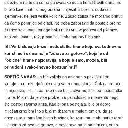
s obzirom na to da ćemo ga svakako dosta koristiti ovih dana, ne
bi bilo loše imati i crnog brašna i miješati s bijelim, dodavati
sjemenke, ne jesti velike količine. Zasad zaista ne moramo brinuti
da ćemo pomrijeti od gladi. Ne treba zaboraviti da postoje brojne
žitarice koje imaju mnogo bolju nutritivnu vrijednost od pšenice,
kao zob, ječam, raž, proso itd. Treba napraviti balans.
STAV: U slučaju krize i nedostatka hrane koju svakodnevno
koristimo i uzimamo je “zdravo za gotovo”, koja je od
“obične” hrane najzdravija, a koju bismo, možda, bili
prinuđeni svakodnevno konzumirati?
SOFTIĆ-NAMAS:
Ja bih voljela da ostanemo pozitivni i da
vjerujemo u brzo rješenje ovog vanrednog stanja. Čak da potraje i
tri mjeseca, mislim da niko neće biti u stvarnoj krizi od nedostatka
hrane. Mislim da je više problem u psihološkom momentu nego
što postoji stvarna kriza. Kad bi ona postojala, bilo bi dobro
miješati crno brašno s bijelim (barem u malom omjeru da se
obogati to siromašno bijelo brašno), konzumirati mahunarke (grah
uzimamo zdravo za gotovo, a nevjerovatna je namirnica), suho