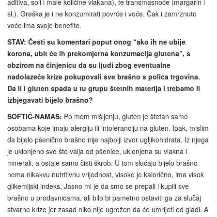
aditiva, soli i male količine vlakana), te transmasnoće (margarin i
sl.). Greška je i ne konzumirati povrće i voće. Čak i zamrznuto
voće ima svoje benefite.
STAV: Česti su komentari poput onog “ako ih ne ubije
korona, ubit će ih prekomjerna konzumacija glutena”, s
obzirom na činjenicu da su ljudi zbog eventualne
nadolazeće krize pokupovali sve brašno s polica trgovina.
Da li i gluten spada u tu grupu štetnih materija i trebamo li
izbjegavati bijelo brašno?
SOFTIĆ-NAMAS:
Po mom mišljenju, gluten je štetan samo
osobama koje imaju alergiju ili intoleranciju na gluten. Ipak, mislim
da bijelo pšenično brašno nije najbolji izvor ugljikohidrata. Iz njega
je uklonjeno sve što valja od pšenice, uklonjena su vlakna i
minerali, a ostaje samo čisti škrob. U tom slučaju bijelo brašno
nema nikakvu nutritivnu vrijednost, visoko je kalorično, ima visok
glikemijski indeks. Jasno mi je da smo se prepali i kupili sve
brašno u prodavnicama, ali bilo bi pametno ostaviti ga za slučaj
stvarne krize jer zasad niko nije ugrožen da će umrijeti od gladi. A