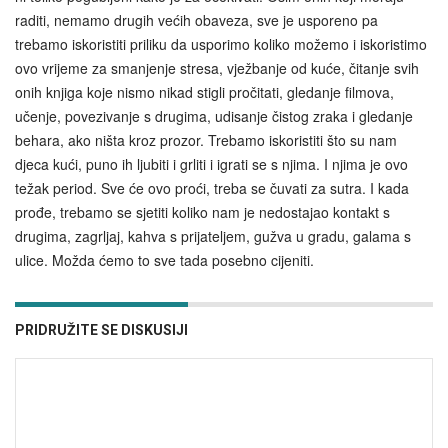
raditi, nemamo drugih većih obaveza, sve je usporeno pa
trebamo iskoristiti priliku da usporimo koliko možemo i iskoristimo
ovo vrijeme za smanjenje stresa, vježbanje od kuće, čitanje svih
onih knjiga koje nismo nikad stigli pročitati, gledanje filmova,
učenje, povezivanje s drugima, udisanje čistog zraka i gledanje
behara, ako ništa kroz prozor. Trebamo iskoristiti što su nam
djeca kući, puno ih ljubiti i grliti i igrati se s njima. I njima je ovo
težak period. Sve će ovo proći, treba se čuvati za sutra. I kada
prođe, trebamo se sjetiti koliko nam je nedostajao kontakt s
drugima, zagrljaj, kahva s prijateljem, gužva u gradu, galama s
ulice. Možda ćemo to sve tada posebno cijeniti.
PRIDRUŽITE SE DISKUSIJI