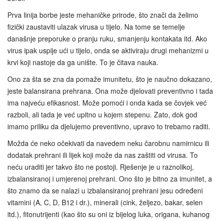
Prva linija borbe jeste mehaničke prirode, što znači da želimo
fizički zaustaviti ulazak virusa u tijelo. Na tome se temelje
današnje preporuke o pranju ruku, smanjenju kontakata itd. Ako
virus ipak uspije ući u tijelo, onda se aktiviraju drugi mehanizmi u
krvi koji nastoje da ga unište. To je čitava nauka.
Ono za šta se zna da pomaže imunitetu, što je naučno dokazano,
jeste balansirana prehrana. Ona može djelovati preventivno i tada
ima najveću efikasnost. Može pomoći i onda kada se čovjek već
razboli, ali tada je već upitno u kojem stepenu. Zato, dok god
imamo priliku da djelujemo preventivno, upravo to trebamo raditi.
Možda će neko očekivati da navedem neku čarobnu namirnicu ili
dodatak prehrani ili lijek koji može da nas zaštiti od virusa. To
neću uraditi jer takvo što ne postoji. Rješenje je u raznolikoj,
izbalansiranoj i umjerenoj prehrani. Ono što je bitno za imunitet, a
što znamo da se nalazi u izbalansiranoj prehrani jesu određeni
vitamini (A, C, D, B12 i dr.), minerali (cink, željezo, bakar, selen
itd.), fitonutrijenti (kao što su oni iz bijelog luka, origana, kuhanog