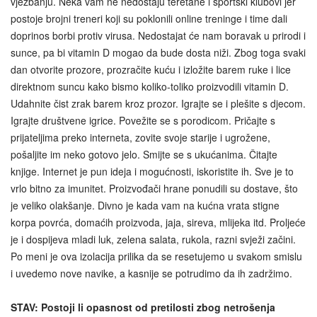
vježbanju. Neka vam ne nedostaju teretane i sportski klubovi jer
postoje brojni treneri koji su poklonili online treninge i time dali
doprinos borbi protiv virusa. Nedostajat će nam boravak u prirodi i
sunce, pa bi vitamin D mogao da bude dosta niži. Zbog toga svaki
dan otvorite prozore, prozračite kuću i izložite barem ruke i lice
direktnom suncu kako bismo koliko-toliko proizvodili vitamin D.
Udahnite čist zrak barem kroz prozor. Igrajte se i plešite s djecom.
Igrajte društvene igrice. Povežite se s porodicom. Pričajte s
prijateljima preko interneta, zovite svoje starije i ugrožene,
pošaljite im neko gotovo jelo. Smijte se s ukućanima. Čitajte
knjige. Internet je pun ideja i mogućnosti, iskoristite ih. Sve je to
vrlo bitno za imunitet. Proizvođači hrane ponudili su dostave, što
je veliko olakšanje. Divno je kada vam na kućna vrata stigne
korpa povrća, domaćih proizvoda, jaja, sireva, mlijeka itd. Proljeće
je i dospijeva mladi luk, zelena salata, rukola, razni svježi začini.
Po meni je ova izolacija prilika da se resetujemo u svakom smislu
i uvedemo nove navike, a kasnije se potrudimo da ih zadržimo.
STAV: Postoji li opasnost od pretilosti zbog netrošenja