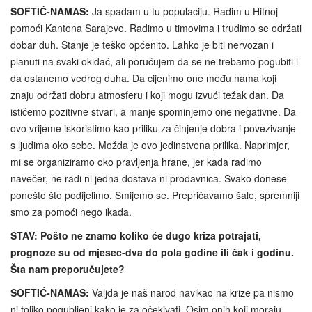
SOFTIĆ-NAMAS:
Ja spadam u tu populaciju. Radim u Hitnoj
pomoći Kantona Sarajevo. Radimo u timovima i trudimo se održati
dobar duh. Stanje je teško općenito. Lahko je biti nervozan i
planuti na svaki okidač, ali poručujem da se ne trebamo pogubiti i
da ostanemo vedrog duha. Da cijenimo one među nama koji
znaju održati dobru atmosferu i koji mogu izvući težak dan. Da
ističemo pozitivne stvari, a manje spominjemo one negativne. Da
ovo vrijeme iskoristimo kao priliku za činjenje dobra i povezivanje
s ljudima oko sebe. Možda je ovo jedinstvena prilika. Naprimjer,
mi se organiziramo oko pravljenja hrane, jer kada radimo
navečer, ne radi ni jedna dostava ni prodavnica. Svako donese
ponešto što podijelimo. Smijemo se. Prepričavamo šale, spremniji
smo za pomoći nego ikada.
STAV: Pošto ne znamo koliko će dugo kriza potrajati,
prognoze su od mjesec-dva do pola godine ili čak i godinu.
Šta nam preporučujete?
SOFTIĆ-NAMAS:
Valjda je naš narod navikao na krize pa nismo
ni toliko pogubljeni kako je za očekivati. Osim onih koji moraju