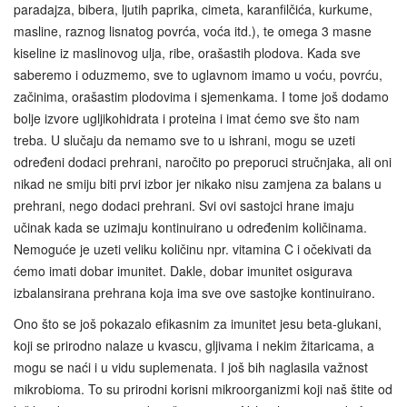
paradajza, bibera, ljutih paprika, cimeta, karanfilčića, kurkume,
masline, raznog lisnatog povrća, voća itd.), te omega 3 masne
kiseline iz maslinovog ulja, ribe, orašastih plodova. Kada sve
saberemo i oduzmemo, sve to uglavnom imamo u voću, povrću,
začinima, orašastim plodovima i sjemenkama. I tome još dodamo
bolje izvore ugljikohidrata i proteina i imat ćemo sve što nam
treba. U slučaju da nemamo sve to u ishrani, mogu se uzeti
određeni dodaci prehrani, naročito po preporuci stručnjaka, ali oni
nikad ne smiju biti prvi izbor jer nikako nisu zamjena za balans u
prehrani, nego dodaci prehrani. Svi ovi sastojci hrane imaju
učinak kada se uzimaju kontinuirano u određenim količinama.
Nemoguće je uzeti veliku količinu npr. vitamina C i očekivati da
ćemo imati dobar imunitet. Dakle, dobar imunitet osigurava
izbalansirana prehrana koja ima sve ove sastojke kontinuirano.
Ono što se još pokazalo efikasnim za imunitet jesu beta-glukani,
koji se prirodno nalaze u kvascu, gljivama i nekim žitaricama, a
mogu se naći i u vidu suplemenata. I još bih naglasila važnost
mikrobioma. To su prirodni korisni mikroorganizmi koji naš štite od