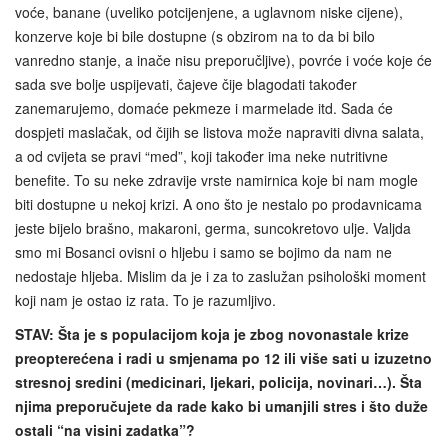
voće, banane (uveliko potcijenjene, a uglavnom niske cijene),
konzerve koje bi bile dostupne (s obzirom na to da bi bilo
vanredno stanje, a inače nisu preporučljive), povrće i voće koje će
sada sve bolje uspijevati, čajeve čije blagodati također
zanemarujemo, domaće pekmeze i marmelade itd. Sada će
dospjeti maslačak, od čijih se listova može napraviti divna salata,
a od cvijeta se pravi “med”, koji također ima neke nutritivne
benefite. To su neke zdravije vrste namirnica koje bi nam mogle
biti dostupne u nekoj krizi. A ono što je nestalo po prodavnicama
jeste bijelo brašno, makaroni, germa, suncokretovo ulje. Valjda
smo mi Bosanci ovisni o hljebu i samo se bojimo da nam ne
nedostaje hljeba. Mislim da je i za to zaslužan psihološki moment
koji nam je ostao iz rata. To je razumljivo.
STAV: Šta je s populacijom koja je zbog novonastale krize
preopterećena i radi u smjenama po 12 ili više sati u izuzetno
stresnoj sredini (medicinari, ljekari, policija, novinari…). Šta
njima preporučujete da rade kako bi umanjili stres i što duže
ostali “na visini zadatka”?