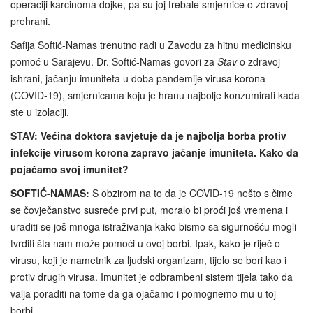
operaciji karcinoma dojke, pa su joj trebale smjernice o zdravoj
prehrani.
Safija Softić-Namas trenutno radi u Zavodu za hitnu medicinsku
pomoć u Sarajevu. Dr. Softić-Namas govori za
Stav
o zdravoj
ishrani, jačanju imuniteta u doba pandemije virusa korona
(COVID-19), smjernicama koju je hranu najbolje konzumirati kada
ste u izolaciji.
STAV: Većina doktora savjetuje da je najbolja borba protiv
infekcije virusom korona zapravo jačanje imuniteta. Kako da
pojačamo svoj imunitet?
SOFTIĆ-NAMAS:
S obzirom na to da je COVID-19 nešto s čime
se čovječanstvo susreće prvi put, moralo bi proći još vremena i
uraditi se još mnoga istraživanja kako bismo sa sigurnošću mogli
tvrditi šta nam može pomoći u ovoj borbi. Ipak, kako je riječ o
virusu, koji je nametnik za ljudski organizam, tijelo se bori kao i
protiv drugih virusa. Imunitet je odbrambeni sistem tijela tako da
valja poraditi na tome da ga ojačamo i pomognemo mu u toj
borbi.