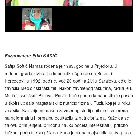
Razgovarao: Edib KADIĆ
Safija Softić-Namas rođena je 1983. godine u Prijedoru. U
rodnom gradu živjela je do početka Agresije na Bosnu i
Hercegovinu 1992. godine. Već 20 godina živi u Sarajevu, gdje je
završila Medicinski fakultet. Nakon završenog fakulteta, radila je u
Medicinskoj školi Bjelave. Poslije trećeg poroda napustila je posao
u školi i upisala magistarski iz nutricionizma u Tuzli, koji je u roku
završila. Sve vrijeme nakon završenog studija bila je usmjerena
na neformalnu i formalnu edukaciju iz nutricionizma. Kaže da se
za ovu primijenjenu prirodnu nauku počela interesirati u prilično
teškom periodu svog života, kada je njena majka bila podvrgnuta