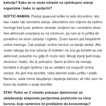
kalorija? Kako se to može odraziti na cjelokupno stanje
organizma i kako to spriječiti?
SOFTIĆ-NAMAS:
Postoji opasnost koliko to sebi dozvolimo, isto
kao i kada nije vanredno stanje. Iskoristimo ovo vrijeme da radimo
treninge kod kuće, jedemo zdravije, smijemo se i umanjimo stres.
Sve aktivnosti umanjene su na minimum, pa nam je to prilika da
poradimo na svom zdravlju i izgledu. Znam barem pet besplatnih
online treninga. Čak postoje i online treninzi za starije osobe. Ako
znate nekoga da ima računar ili mobitel i ne zna ga koristiti za ove
aktivnosti, pokažite mu gdje ih može naći. Mnogi stariji ljudi imaju
okućnicu i baštu, što je pohvalno. Samo je bitno da nemaju
kontakte s drugim ljudima i da su udaljeni od mogućih izvora
zaraze. Ko god ima dvorište, neka iskoristi svaku priliku i izađe.
Naravno, sada nema okupljanja i ispijanja kahvice, ali niko vam ne
brani da izađete u svoje dvorište.
STAV: Pošto se C vitamin pokazao djelotvoran za
ublažavanje simptoma pacijentima pozitivnim na virus
korona, koje namirnice im predlažete da konzumiraju?