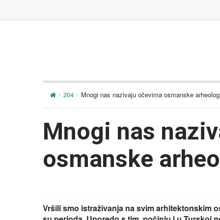
204
Mnogi nas nazivaju očevima osmanske arheologi
Mnogi nas naziv
osmanske arheo
Vršili smo istraživanja na svim arhitektonskim 
su perioda. Uporedo s tim, počinju i u Turskoj ne