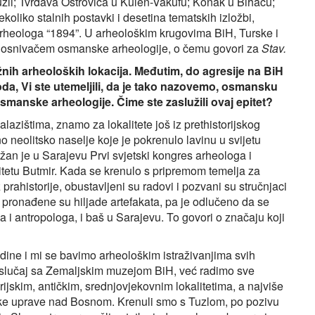
uzli; Tvrđava Ostrovica u Kulen-Vakufu; Konak u Bihaću;
oliko stalnih postavki i desetina tematskih izložbi,
arheologa “1894”. U arheološkim krugovima BiH, Turske i
a, osnivačem osmanske arheologije, o čemu govori za
Stav.
žnih arheoloških lokacija. Međutim, do agresije na BiH
da, Vi ste utemeljili, da je tako nazovemo, osmansku
manske arheologije. Čime ste zaslužili ovaj epitet?
azištima, znamo za lokalitete još iz prethistorijskog
 neolitsko naselje koje je pokrenulo lavinu u svijetu
žan je u Sarajevu Prvi svjetski kongres arheologa i
itetu Butmir. Kada se krenulo s pripremom temelja za
 prahistorije, obustavljeni su radovi i pozvani su stručnjaci
u pronađene su hiljade artefakata, pa je odlučeno da se
a i antropologa, i baš u Sarajevu. To govori o značaju koji
ine i mi se bavimo arheološkim istraživanjima svih
e slučaj sa Zemaljskim muzejom BiH, već radimo sve
orijskim, antičkim, srednjovjekovnim lokalitetima, a najviše
ske uprave nad Bosnom. Krenuli smo s Tuzlom, po pozivu