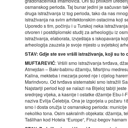
gradonačelnika Imamovića. Oni su prilikom uređenj
osmanskog perioda. Taj bunar jedini je sačuvan taka
druga istraživanja iz tog perioda, tako da nas mno
istraživanja na svim arhitektonskim ostacima koji 
Uporedo s tim, počinju i u Turskoj neka istraživanja
otvoren i postdiplomski studij za arheologiju iz 
istraživanja, elaborata, izvještaja s iskopavanja 
arheologija zauzela je svoje mjesto u svjetskoj arhe
STAV: Gdje ste sve vršili istraživanja, koji su to o
MUFTAREVIĆ
: Vršili smo istraživanja tvrđava, d
Atmejdan – Bakr-babinu džamiju, Misrijinu medresu 
Kalina, mekteba i mezarja pored nje i cijelog har
Marindvoru. Od tvrđava sistematski smo istražili Sar
Najstariji period koji se nalazi na Bijeloj tabiji jest
srednjeg vijeka, a kasnije i ostatke džamije Ebu-
naziva Evlija Čelebija. Ona je izgorjela u požaru 1
smo i dosta oružja iz osmanskog perioda: municije 
nekoliko tona. Osim sakralnih objekata: džamija, te
Tašlihan kod Hotela “Europe”, Firuz-begov hamam u