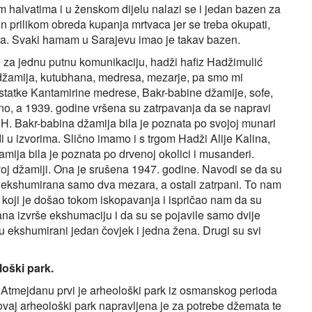
m halvatima i u ženskom dijelu nalazi se i jedan bazen za
 prilikom obreda kupanja mrtvaca jer se treba okupati,
aca. Svaki hamam u Sarajevu imao je takav bazen.
e za jednu putnu komunikaciju, hadži hafiz Hadžimulić
la džamija, kutubhana, medresa, mezarje, pa smo mi
ostatke Kantamirine medrese, Bakr-babine džamije, sofe,
no, a 1939. godine vršena su zatrpavanja da se napravi
H. Bakr-babina džamija bila je poznata po svojoj munari
i u izvorima. Slično imamo i s trgom Hadži Alije Kalina,
mija bila je poznata po drvenoj okolici i musanderi.
voj džamiji. Ona je srušena 1947. godine. Navodi se da su
u ekshumirana samo dva mezara, a ostali zatrpani. To nam
 a koji je došao tokom iskopavanja i ispričao nam da su
ana izvrše ekshumaciju i da su se pojavile samo dvije
u ekshumirani jedan čovjek i jedna žena. Drugi su svi
oški park.
na Atmejdanu prvi je arheološki park iz osmanskog perioda
 ovaj arheološki park napravljena je za potrebe džemata te