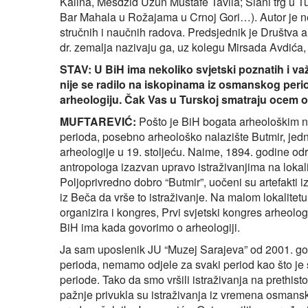
Kalina, Mesdžid Uzun Mustafe Tavila; Slani trg u T
Bar Mahala u Rožajama u Crnoj Gori…). Autor je nek
stručnih i naučnih radova. Predsjednik je Društva 
dr. zemalja nazivaju ga, uz kolegu Mirsada Avdić
STAV: U BiH ima nekoliko svjetski poznatih i va
nije se radilo na iskopinama iz osmanskog perio
arheologiju. Čak Vas u Turskoj smatraju ocem os
MUFTAREVIĆ:
Pošto je BiH bogata arheološkim nal
perioda, posebno arheološko nalazište Butmir, jedno
arheologije u 19. stoljeću. Naime, 1894. godine odr
antropologa izazvan upravo istraživanjima na lokal
Poljoprivredno dobro “Butmir”, uočeni su artefakti iz
iz Beča da vrše to istraživanje. Na malom lokalitet
organizira i kongres, Prvi svjetski kongres arheolog
BiH ima kada govorimo o arheologiji.
Ja sam uposlenik JU “Muzej Sarajeva” od 2001. god
perioda, nemamo odjele za svaki period kao što j
periode. Tako da smo vršili istraživanja na prethist
pažnje privukla su istraživanja iz vremena osman