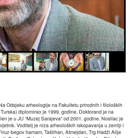
a Odsjeku arheologije na Fakultetu prirodnih i filoloških
a Turska) diplomirao je 1999. godine. Doktorand je na
len je u JU “Muzej Sarajeva” od 2001. godine. Nosilac je
etnik. Voditelj je niza arheoloških iskopavanja u zemlji i
a, Firuz-begov hamam, Tašlihan, Atmejdan, Trg Hadži Alije