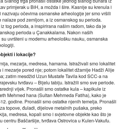
a Slanog trga pronašli ostatke jednog slanog bunara iz
v primjerak u BiH, a možda i šire. Kasnije su krenula i
gi nazivaju očevima osmanske arheologije jer smo vršili
se nalaze pod zemljom, a iz osmanskog su perioda.
 iz tog perioda, a inspirirana našim radom, tako da je
osmanskog perioda u Çanakkalama. Nakon naših
koji su uvršteni u modernu arheološku nauku, osmanska
ologiji.
bjekti i lokacije?
žamija, mezarja, medresa, hamama. Istraživali smo lokalitet
i mezarje pored nje; potom lokalitet džamije Hadži Alije
ema; zatim mesdžid Uzun Mustafe Tavila kod SCC-a na
ajevsku tvrđavu – Bijelu tabiju. Istražili smo sve periode.
e srednji vijek. Pronašli smo ostatke kula – kapikule iz
l-Feth Mehmed hana (Sultan Mehmeda Fatiha), kako je
812. godine. Pronašli smo ostatke njenih temelja. Pronašli
za topove, đuladi, dijelove metalnih pušaka, preko
kija, medresa, kopali smo i svjetovne objekte kao što je
 centru Baščaršije, tvrđava Ostrovica u Kulen-Vakufu.