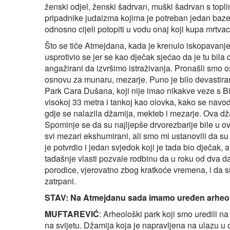
ženski odjel, ženski šadrvan, muški šadrvan s topli
pripadnike judaizma kojima je potreban jedan bazen
odnosno cijeli potopiti u vodu onaj koji kupa mrtv
Što se tiče Atmejdana, kada je krenulo iskopavanj
usprotivio se jer se kao dječak sjećao da je tu bi
angažirani da izvršimo istraživanja. Pronašli smo 
osnovu za munaru, mezarje. Puno je bilo devastira
Park Cara Dušana, koji nije imao nikakve veze s Bi
visokoj 33 metra i tankoj kao olovka, kako se navod
gdje se nalazila džamija, mekteb i mezarje. Ova dža
Spominje se da su najljepše drvorezbarije bile u o
svi mezari ekshumirani, ali smo mi ustanovili da s
je potvrdio i jedan svjedok koji je tada bio dječak,
tadašnje vlasti pozvale rodbinu da u roku od dva d
porodice, vjerovatno zbog kratkoće vremena, i da s
zatrpani.
STAV: Na Atmejdanu sada imamo uređen arheol
MUFTAREVIĆ
: Arheološki park koji smo uredili 
na svijetu. Džamija koja je napravljena na ulazu u