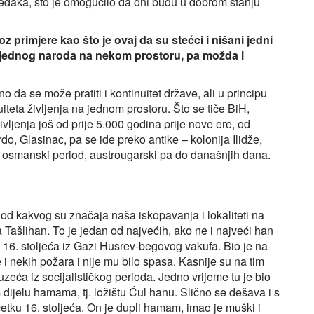
 predaka, što je omogućilo da oni budu u dobrom stanju
z primjere kao što je ovaj da su stećci i nišani jedni
va jednog naroda na nekom prostoru, pa možda i
o da se može pratiti i kontinuitet države, ali u principu
iteta življenja na jednom prostoru. Što se tiče BiH,
vljenja još od prije 5.000 godina prije nove ere, od
do, Glasinac, pa se ide preko antike – kolonija Ilidže,
zini, osmanski period, austrougarski pa do današnjih dana.
 od kakvog su značaja naša iskopavanja i lokaliteti na
a Tašlihan. To je jedan od najvećih, ako ne i najveći han
 16. stoljeća iz Gazi Husrev-begovog vakufa. Bio je na
e i nekih požara i nije mu bilo spasa. Kasnije su na tim
ća iz socijalističkog perioda. Jedno vrijeme tu je bio
 dijelu hamama, tj. ložištu Ćul hanu. Slično se dešava i s
tku 16. stoljeća. On je dupli hamam, imao je muški i