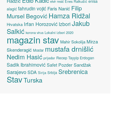
Edib Kadić
Hadžić
enisa
elvir resić
Enes Ratkušić
Filip
fahrudin vojić
Faris Nanić
alagić
Hamza Ridžal
Mursel Begović
Jakub
Irfan Horozović
Izbori
Hrvatska
Salkić
Lokalni izbori 2020
korona virus
magazin stav
Mirza
Mahir Sokolija
mustafa drnišlić
Skenderagić
Mostar
Nedim Hasić
Recep Tayyip Erdogan
prijedor
Sadik Ibrahimović
Sandžak
Safet Pozder
Srebrenica
Sarajevo
SDA
Srbija
Sirija
Stav
Turska