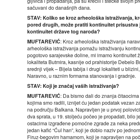
gljivica i propadanja, pa su krečili i stećke svojih
sačuvani do današnjih dana.
STAV: Koliko se kroz arheološka istraživanja, kro
pored drugih, može pratiti kontinuitet prisust
kontinuitet države tog naroda?
MUFTAREVIĆ
: Kroz arheološka istraživanja naravn
arheološka istraživanja pomažu istraživanju kontinu
pogotovo sarajevske doline, mi imamo kontinuitet ži
lokaliteta Butmira, kasnije od prahistorije Debelo Br
srednji vijek – Bijela tabija i drugi lokaliteti u bli
Naravno, u raznim formama stanovanja i gradnje.
STAV: Koji je značaj vaših istraživanja?
MUFTAREVIĆ
: Da bismo dali do znanja čitaocima
kojima smo radili, iznijet ću jedan podatak vezan z
na području Balkana. Napravljen je u prvoj polovici
dva sprata, u 19. stoljeću počeo je propadati, bilo j
ostacima izgrađene pomoćne zgrade za neka preduze
jedan kafić “Ćul han”, koji je dobio naziv po jednom
Firuz‑begovim hamamom, koji je napravljen na poče