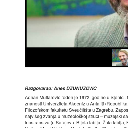
Razgovarao: Anes DŽUNUZOVIĆ
Adnan Muftarević rođen je 1972. godine u Sjenici. N
znanosti Univerziteta Akdeniz u Antaliji (Republik
Filozofskom fakultetu Sveučilišta u Zagrebu. Zapos
najvišeg zvanja u muzeološkoj struci – muzejski savj
inostranstvu (u Sarajevu: Bijela tabija, Žuta tabij