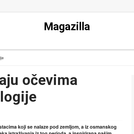
Magazilla
je
aju očevima
logije
ostacima koji se nalaze pod zemljom, a iz osmanskog
ka istraživanja iz tog perioda, a inspirirana našim