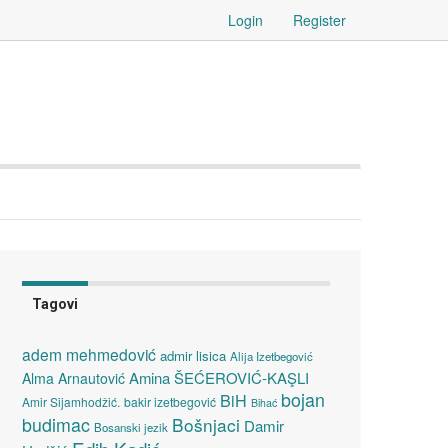
Login
Register
Tagovi
adem mehmedović
admir lisica
Alija Izetbegović
Amina ŠEĆEROVIĆ-KAŞLI
Alma Arnautović
bojan
BiH
Amir Sijamhodžić.
bakir izetbegović
Bihać
budimac
Bošnjaci
Damir
Bosanski jezik