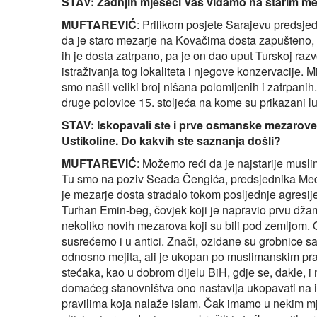
STAV: Zadnjih mjeseci Vas viđamo na starim 
MUFTAREVIĆ
: Prilikom posjete Sarajevu predsje
da je staro mezarje na Kovačima dosta zapušteno, 
ih je dosta zatrpano, pa je on dao uput Turskoj raz
istraživanja tog lokaliteta i njegove konzervacije.
smo našli veliki broj nišana polomljenih i zatrpanih
druge polovice 15. stoljeća na kome su prikazani luk,
STAV: Iskopavali ste i prve osmanske mezarove
Ustikoline. Do kakvih ste saznanja došli?
MUFTAREVIĆ
: Možemo reći da je najstarije musl
Tu smo na poziv Seada Čengića, predsjednika Medžli
je mezarje dosta stradalo tokom posljednje agresij
Turhan Emin-beg, čovjek koji je napravio prvu džam
nekoliko novih mezarova koji su bili pod zemljom. 
susrećemo i u antici. Znači, ozidane su grobnice sa s
odnosno mejita, ali je ukopan po muslimanskim prav
stećaka, kao u dobrom dijelu BiH, gdje se, dakle, 
domaćeg stanovništva ono nastavlja ukopavati na ist
pravilima koja nalaže islam. Čak imamo u nekim mjes