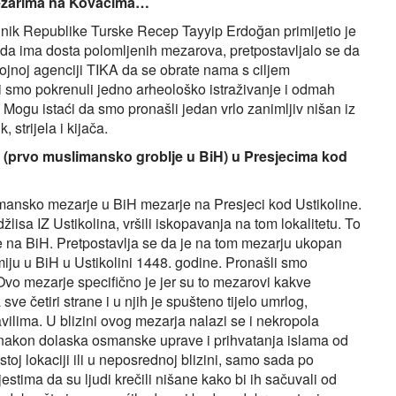
mezarima na Kovačima…
dnik Republike Turske Recep Tayyip Erdoğan primijetio je
da ima dosta polomljenih mezarova, pretpostavljalo se da
vojnoj agenciji TIKA da se obrate nama s ciljem
 Mi smo pokrenuli jedno arheološko istraživanje i odmah
. Mogu istaći da smo pronašli jedan vrlo zanimljiv nišan iz
 strijela i kijača.
 (prvo muslimansko groblje u BiH) u Presjecima kod
imansko mezarje u BiH mezarje na Presjeci kod Ustikoline.
sa IZ Ustikolina, vršili iskopavanja na tom lokalitetu. To
e na BiH. Pretpostavlja se da je na tom mezarju ukopan
iju u BiH u Ustikolini 1448. godine. Pronašli smo
Ovo mezarje specifično je jer su to mezarovi kakve
ve četiri strane i u njih je spušteno tijelo umrlog,
ilima. U blizini ovog mezarja nalazi se i nekropola
i nakon dolaska osmanske uprave i prihvatanja islama od
oj lokaciji ili u neposrednoj blizini, samo sada po
tima da su ljudi krečili nišane kako bi ih sačuvali od