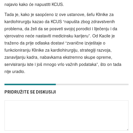
najavio kako će napustiti KCUS.
Tada je, kako je saopćeno iz ove ustanove, šefu Klinike za
kardiohirurgiju kazao da KCUS “napušta zbog zdravstvenih
problema, da želi da se posveti svojoj porodici i liječenju i da
vjerovatno neće nastaviti medicinsku karijeru”. Od Kacile je
traženo da prije odlaska dostavi “zvanične izvještaje o
funkcioniranju Klinike za kardiohirurgiju, strategiji razvoja,
zanavljanju kadra, nabavkama ekstremno skupe opreme,
servisiranju iste i još mnogo vrlo važnih podataka”, što on tada
nije uradio.
PRIDRUŽITE SE DISKUSIJI