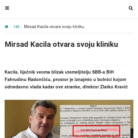
T
T
o
o
g
g
146
Mirsad Kacila otvara svoju kliniku
g
g
l
l
Mirsad Kacila otvara svoju kliniku
e
e
n
n
a
a
v
v
Kacila, liječnik veoma blizak utemeljitelju SBB-a BiH
i
i
Fahrudinu Radončiću, prostor je iznajmio u bolnici kojom
g
g
odnedavno vlada kadar ove stranke, direktor Zlatko Kravić
a
a
t
t
i
i
o
o
n
n