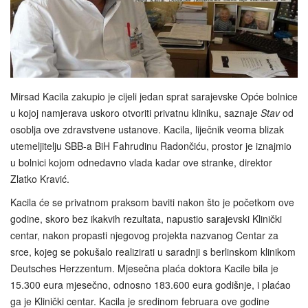
Mirsad Kacila zakupio je cijeli jedan sprat sarajevske Opće bolnice
u kojoj namjerava uskoro otvoriti privatnu kliniku, saznaje
Stav
od
osoblja ove zdravstvene ustanove. Kacila, liječnik veoma blizak
utemeljitelju SBB-a BiH Fahrudinu Radončiću, prostor je iznajmio
u bolnici kojom odnedavno vlada kadar ove stranke, direktor
Zlatko Kravić.
Kacila će se privatnom praksom baviti nakon što je početkom ove
godine, skoro bez ikakvih rezultata, napustio sarajevski Klinički
centar, nakon propasti njegovog projekta nazvanog Centar za
srce, kojeg se pokušalo realizirati u saradnji s berlinskom klinikom
Deutsches Herzzentum. Mjesečna plaća doktora Kacile bila je
15.300 eura mjesečno, odnosno 183.600 eura godišnje, i plaćao
ga je Klinički centar. Kacila je sredinom februara ove godine