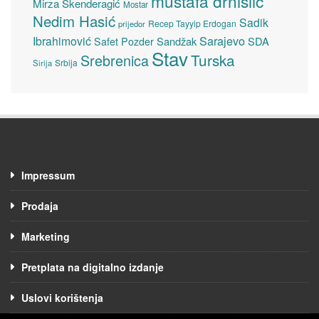
mustafa drnišlić
Mirza Skenderagić
Mostar
Nedim Hasić
Sadik
Recep Tayyip Erdogan
prijedor
Sarajevo
Ibrahimović
Sandžak
SDA
Safet Pozder
Stav
Turska
Srebrenica
Srbija
Sirija
Impressum
Prodaja
Marketing
Pretplata na digitalno izdanje
Uslovi korištenja