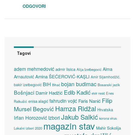
ODGOVORI
Tagovi
adem mehmedović
Alma
admir lisica
Alija Izetbegović
Amina ŠEĆEROVIĆ-KAŞLI
Arnautović
Amir Sijamhodžić.
bojan budimac
BiH
bakir izetbegović
Bosanski jezik
Bihać
Edib Kadić
Bošnjaci
Damir Hadžić
elvir resić
Enes
Filip
fahrudin vojić
Faris Nanić
enisa alagić
Ratkušić
Hamza Ridžal
Mursel Begović
Hrvatska
Jakub Salkić
Irfan Horozović
Izbori
korona virus
magazin stav
Mahir Sokolija
Lokalni izbori 2020