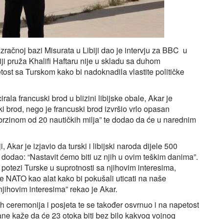
zračnoj bazi Misurata u Libiji dao je intervju za BBC u
ji pruža Khalifi Haftaru nije u skladu sa duhom
ost sa Turskom kako bi nadoknadila vlastite političke
ala francuski brod u blizini libijske obale, Akar je
 brod, nego je francuski brod izvršio vrlo opasan
 brzinom od 20 nautičkih milja” te dodao da će u narednim
 Akar je izjavio da turski i libijski naroda dijele 500
te dodao: “Nastavit ćemo biti uz njih u ovim teškim danima”.
potezi Turske u suprotnosti sa njihovim interesima,
e NATO kao alat kako bi pokušali uticati na naše
jihovim interesima” rekao je Akar.
h ceremonija i posjeta te se također osvrnuo i na napetost
e kaže da će 23 otoka biti bez bilo kakvog vojnog