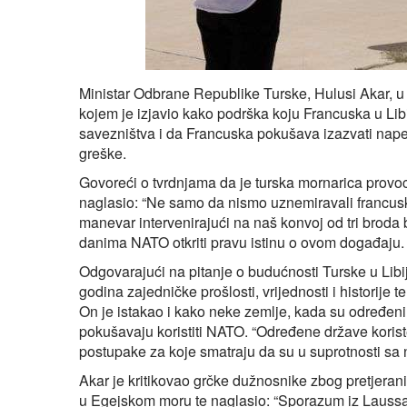
Ministar Odbrane Republike Turske, Hulusi Akar, u 
kojem je izjavio kako podrška koju Francuska u Libi
savezništva i da Francuska pokušava izazvati napet
greške.
Govoreći o tvrdnjama da je turska mornarica provocir
naglasio: “Ne samo da nismo uznemiravali francuski
manevar intervenirajući na naš konvoj od tri broda
danima NATO otkriti pravu istinu o ovom događaju.
Odgovarajući na pitanje o budućnosti Turske u Libiji,
godina zajedničke prošlosti, vrijednosti i historije 
On je istakao i kako neke zemlje, kada su određeni 
pokušavaju koristiti NATO. “Određene države korist
postupake za koje smatraju da su u suprotnosti sa n
Akar je kritikovao grčke dužnosnike zbog pretjerani
u Egejskom moru te naglasio: “Sporazum iz Laussan