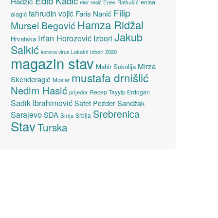
Edib Kadić
Hadžić
enisa
elvir resić
Enes Ratkušić
Filip
fahrudin vojić
Faris Nanić
alagić
Hamza Ridžal
Mursel Begović
Jakub
Irfan Horozović
Izbori
Hrvatska
Salkić
Lokalni izbori 2020
korona virus
magazin stav
Mirza
Mahir Sokolija
mustafa drnišlić
Skenderagić
Mostar
Nedim Hasić
Recep Tayyip Erdogan
prijedor
Sadik Ibrahimović
Sandžak
Safet Pozder
Srebrenica
Sarajevo
SDA
Srbija
Sirija
Stav
Turska