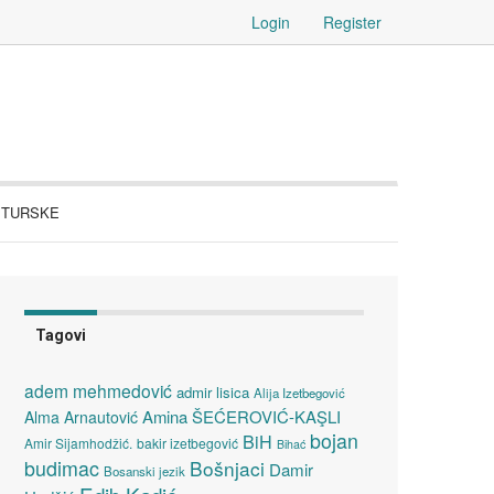
Login
Register
V TURSKE
Tagovi
adem mehmedović
admir lisica
Alija Izetbegović
Amina ŠEĆEROVIĆ-KAŞLI
Alma Arnautović
bojan
BiH
Amir Sijamhodžić.
bakir izetbegović
Bihać
budimac
Bošnjaci
Damir
Bosanski jezik