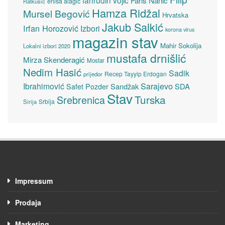
enisa alagić
Ratkušić
Hamza Ridžal
Mursel Begović
Hrvatska
Jakub Salkić
Irfan Horozović
Izbori
korona virus
magazin stav
Mahir Sokolija
Lokalni izbori 2020
mustafa drnišlić
Mirza Skenderagić
Mostar
Nedim Hasić
Sadik
Recep Tayyip Erdogan
prijedor
Sarajevo
Ibrahimović
Sandžak
SDA
Safet Pozder
Stav
Turska
Srebrenica
Srbija
Sirija
Impressum
Prodaja
Marketing