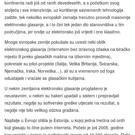
kontinenta radi još od ranih devedesetih, a s početkom ovog
stoljeća i sve intenzivnije, uz korištenje savremenih tehnologija
zaštite, tek nekoliko evropskih zemalja trenutno provodi masovnije
elektronsko glasanje, a i to čini tek jedan dio stanovništva u tim
područjima, jer ondje uz elektronsko još vrijedi i ono klasično.
Mnoge evropske zemlje pokušale su uvesti neki oblik
elektronskog glasanja (internetom bez izravnog izlaska na biračko
mjesto ili preko glasačkih mašina na izbornim mjestima),
pokretale su pilot-projekte (Italija, Velika Britanija, Švicarska,
Njemačka, Irska, Norveška…), ali su s vremenom od toga
odustajale i vraćale se glasačkim kutijama.
U nekim zemljama elektronsko glasanje proglašeno je
neustavnim, u nekim su hakeri upadali u sistem i prepravljali
rezultate, negdje su softverske greške utjecale na rezultat, a
negdje nije bilo velikog odziva građana.
Najdalje u Evropi otišla je Estonija, u kojoj jedna trećina od onih
koji glasaju to čine putem interneta. Počelo je još 2005. godine
kao projekt u kojem je sudjelovalo manje od 10.000 glasača. Dvije