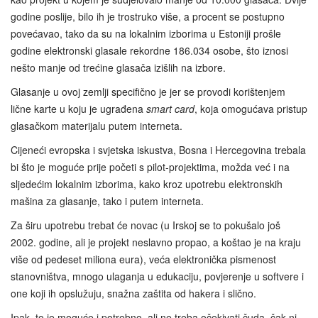
godine poslije, bilo ih je trostruko više, a procent se postupno
povećavao, tako da su na lokalnim izborima u Estoniji prošle
godine elektronski glasale rekordne 186.034 osobe, što iznosi
nešto manje od trećine glasača izišlih na izbore.
Glasanje u ovoj zemlji specifično je jer se provodi korištenjem
lične karte u koju je ugrađena
smart card
, koja omogućava pristup
glasačkom materijalu putem interneta.
Cijeneći evropska i svjetska iskustva, Bosna i Hercegovina trebala
bi što je moguće prije početi s pilot-projektima, možda već i na
sljedećim lokalnim izborima, kako kroz upotrebu elektronskih
mašina za glasanje, tako i putem interneta.
Za širu upotrebu trebat će novac (u Irskoj se to pokušalo još
2002. godine, ali je projekt neslavno propao, a koštao je na kraju
više od pedeset miliona eura), veća elektronička pismenost
stanovništva, mnogo ulaganja u edukaciju, povjerenje u softvere i
one koji ih opslužuju, snažna zaštita od hakera i slično.
Ipak, to je moguće i potrebno, ali ne treba očekivati čuda, čak ni