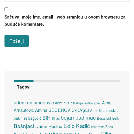
Sačuvaj moje ime, email i web stranicu u ovom browseru za
buduće komentare.
Tagovi
adem mehmedović
Alma
admir lisica
Alija Izetbegović
Amina ŠEĆEROVIĆ-KAŞLI
Arnautović
Amir Sijamhodžić.
bojan budimac
BiH
bakir izetbegović
Bosanski jezik
Bihać
Edib Kadić
Bošnjaci
Damir Hadžić
elvir resić
Enes
Filip
fahrudin vojić
Faris Nanić