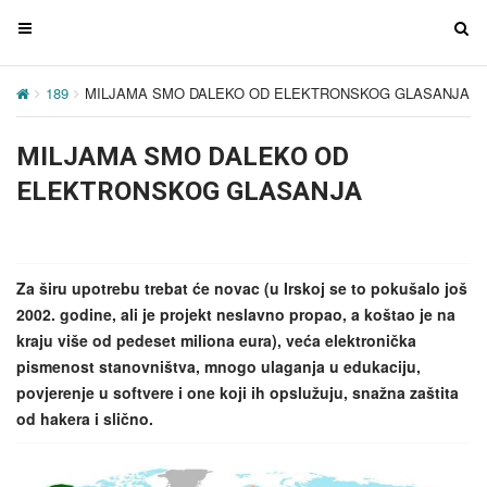
T
T
o
o
g
g
189
MILJAMA SMO DALEKO OD ELEKTRONSKOG GLASANJA
g
g
l
l
MILJAMA SMO DALEKO OD
e
e
n
n
ELEKTRONSKOG GLASANJA
a
a
v
v
i
i
g
g
Za širu upotrebu trebat će novac (u Irskoj se to pokušalo još
a
a
2002. godine, ali je projekt neslavno propao, a koštao je na
t
t
kraju više od pedeset miliona eura), veća elektronička
i
i
pismenost stanovništva, mnogo ulaganja u edukaciju,
o
o
povjerenje u softvere i one koji ih opslužuju, snažna zaštita
n
n
od hakera i slično.