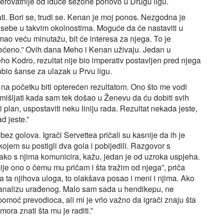
vjerovatnije od iduće sezone ponovo u Drugu ligu.
rati. Bori se, trudi se. Kenan je moj ponos. Nezgodna je
i sebe u takvim okolnostima. Moguće da će nastaviti u
ao veću minutažu, bit će interesa za njega. To je
jećeno.” Ovih dana Meho i Kenan uživaju. Jedan u
ho Kodro, rezultat nije bio imperativ postavljen pred njega
ubio šanse za ulazak u Prvu ligu.
na početku biti opterećen rezultatom. Ono što me vodi
razmišljati kada sam tek došao u Ženevu da ću dobiti svih
plan, uspostaviti neku liniju rada. Rezultat nekada jeste,
d jeste.”
ez golova. Igrači Servettea pričali su kasnije da ih je
ojem su postigli dva gola i pobijedili. Razgovor s
kako s njima komunicira, kažu, jedan je od uzroka uspjeha.
mije ono o čemu mu pričam i šta tražim od njega”, priča
a ta njihova uloga, to olakšava posao i meni i njima. Ako
iti analizu urađenog. Malo sam sada u hendikepu, ne
omoć prevodioca, ali mi je vrlo važno da igrači znaju šta
mora znati šta mu je raditi.”