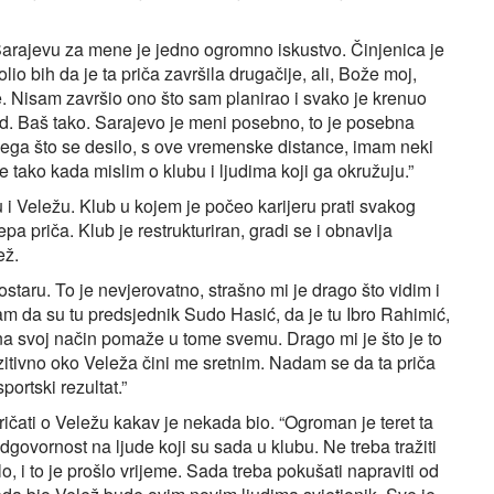
 Sarajevu za mene je jedno ogromno iskustvo. Činjenica je
io bih da je ta priča završila drugačije, ali, Bože moj,
e. Nisam završio ono što sam planirao i svako je krenuo
kad. Baš tako. Sarajevo je meni posebno, to je posebna
ega što se desilo, s ove vremenske distance, imam neki
je tako kada mislim o klubu i ljudima koji ga okružuju.”
 i Veležu. Klub u kojem je počeo karijeru prati svakog
pa priča. Klub je restrukturiran, gradi se i obnavlja
ež.
staru. To je nevjerovatno, strašno mi je drago što vidim i
am da su tu predsjednik Sudo Hasić, da je tu Ibro Rahimić,
na svoj način pomaže u tome svemu. Drago mi je što je to
zitivno oko Veleža čini me sretnim. Nadam se da ta priča
portski rezultat.”
ičati o Veležu kakav je nekada bio. “Ogroman je teret ta
dgovornost na ljude koji su sada u klubu. Ne treba tražiti
, i to je prošlo vrijeme. Sada treba pokušati napraviti od