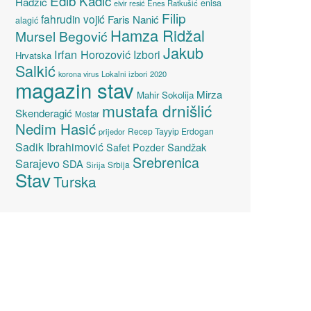
Edib Kadić
Hadžić
enisa
elvir resić
Enes Ratkušić
Filip
fahrudin vojić
Faris Nanić
alagić
Hamza Ridžal
Mursel Begović
Jakub
Irfan Horozović
Izbori
Hrvatska
Salkić
Lokalni izbori 2020
korona virus
magazin stav
Mirza
Mahir Sokolija
mustafa drnišlić
Skenderagić
Mostar
Nedim Hasić
Recep Tayyip Erdogan
prijedor
Sadik Ibrahimović
Sandžak
Safet Pozder
Srebrenica
Sarajevo
SDA
Srbija
Sirija
Stav
Turska