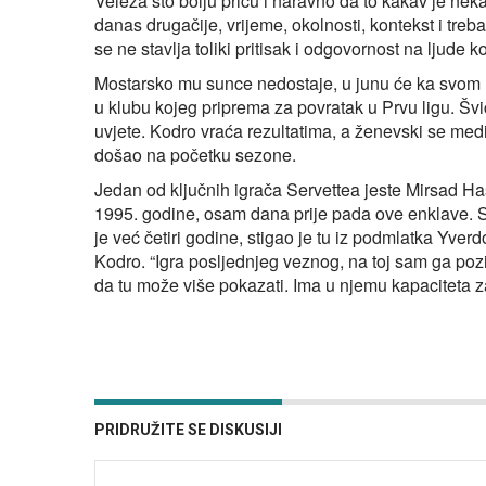
Veleža što bolju priču i naravno da to kakav je nek
danas drugačije, vrijeme, okolnosti, kontekst i tre
se ne stavlja toliki pritisak i odgovornost na ljude ko
Mostarsko mu sunce nedostaje, u junu će ka svom 
u klubu kojeg priprema za povratak u Prvu ligu. Švi
uvjete. Kodro vraća rezultatima, a ženevski se medij
došao na početku sezone.
Jedan od ključnih igrača Servettea jeste Mirsad Ha
1995. godine, osam dana prije pada ove enklave. S 
je već četiri godine, stigao je tu iz podmlatka Yver
Kodro. “Igra posljednjeg veznog, na toj sam ga pozi
da tu može više pokazati. Ima u njemu kapaciteta za
PRIDRUŽITE SE DISKUSIJI