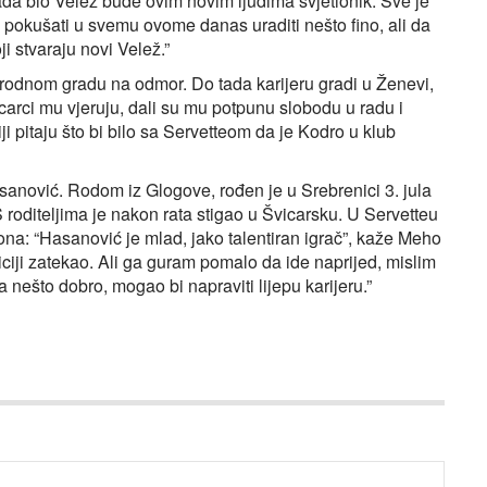
ada bio Velež bude ovim novim ljudima svjetionik. Sve je
ba pokušati u svemu ovome danas uraditi nešto fino, ali da
ji stvaraju novi Velež.”
rodnom gradu na odmor. Do tada karijeru gradi u Ženevi,
carci mu vjeruju, dali su mu potpunu slobodu u radu i
i pitaju što bi bilo sa Servetteom da je Kodro u klub
sanović. Rodom iz Glogove, rođen je u Srebrenici 3. jula
roditeljima je nakon rata stigao u Švicarsku. U Servetteu
dona: “Hasanović je mlad, jako talentiran igrač”, kaže Meho
ciji zatekao. Ali ga guram pomalo da ide naprijed, mislim
 nešto dobro, mogao bi napraviti lijepu karijeru.”