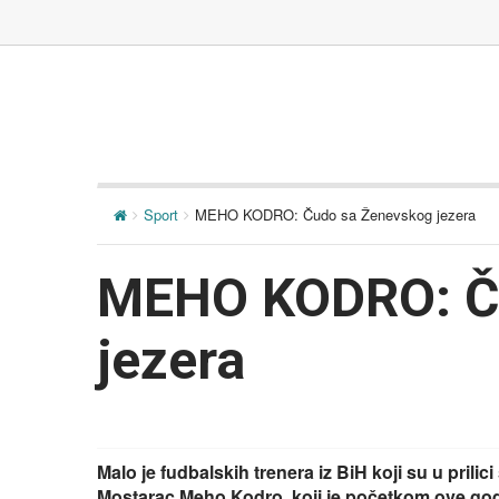
Sport
MEHO KODRO: Čudo sa Ženevskog jezera
MEHO KODRO: Č
jezera
Malo je fudbalskih trenera iz BiH koji su u prilic
Mostarac Meho Kodro, koji je početkom ove godin