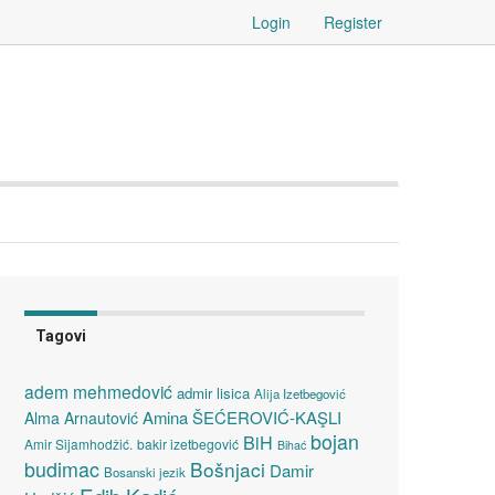
Login
Register
Tagovi
adem mehmedović
admir lisica
Alija Izetbegović
Amina ŠEĆEROVIĆ-KAŞLI
Alma Arnautović
bojan
BiH
Amir Sijamhodžić.
bakir izetbegović
Bihać
budimac
Bošnjaci
Damir
Bosanski jezik