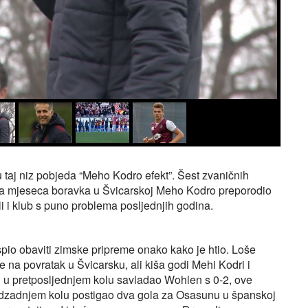
ju taj niz pobjeda “Meho Kodro efekt”. Šest zvaničnih
va mjeseca boravka u Švicarskoj Meho Kodro preporodio
 ali i klub s puno problema posljednjih godina.
io obaviti zimske pripreme onako kako je htio. Loše
je na povratak u Švicarsku, ali kiša godi Mehi Kodri i
u u pretposljednjem kolu savladao Wohlen s 0-2, ove
predzadnjem kolu postigao dva gola za Osasunu u španskoj