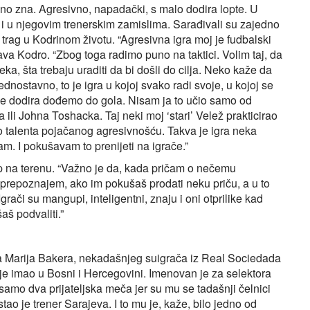
dino zna. Agresivno, napadački, s malo dodira lopte. U
je i u njegovim trenerskim zamislima. Sarađivali su zajedno
 trag u Kodrinom životu. “Agresivna igra moj je fudbalski
njava Kodro. “Zbog toga radimo puno na taktici. Volim taj, da
eka, šta trebaju uraditi da bi došli do cilja. Neko kaže da
jednostavno, to je igra u kojoj svako radi svoje, u kojoj se
e dodira dođemo do gola. Nisam ja to učio samo od
li Johna Toshacka. Taj neki moj ‘stari’ Velež prakticirao
uno talenta pojačanog agresivnošću. Takva je igra neka
am. I pokušavam to prenijeti na igrače.”
tup na terenu. “Važno je da, kada pričam o nečemu
a prepoznajem, ako im pokušaš prodati neku priču, a u to
 Igrači su mangupi, inteligentni, znaju i oni otprilike kad
aš podvaliti.”
ea Marija Bakera, nekadašnjeg suigrača iz Real Sociedada
 je imao u Bosni i Hercegovini. Imenovan je za selektora
samo dva prijateljska meča jer su mu se tadašnji čelnici
o je trener Sarajeva. I to mu je, kaže, bilo jedno od