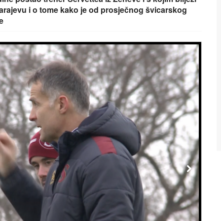
 Sarajevu i o tome kako je od prosječnog švicarskog
e