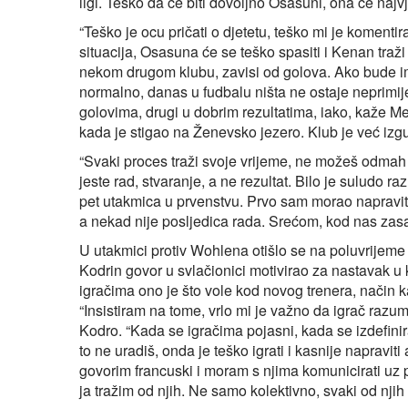
ligi. Teško da će biti dovoljno Osasuni, ona će naj
“Teško je ocu pričati o djetetu, teško mi je komenti
situacija, Osasuna će se teško spasiti i Kenan traž
nekom drugom klubu, zavisi od golova. Ako bude im
normalno, danas u fudbalu ništa ne ostaje neprimi
golovima, drugi u dobrim rezultatima, iako, kaže Me
kada je stigao na Ženevsko jezero. Klub je već izg
“Svaki proces traži svoje vrijeme, ne možeš odmah 
jeste rad, stvaranje, a ne rezultat. Bilo je suludo 
pet utakmica u prvenstvu. Prvo sam morao napraviti 
a nekad nije posljedica rada. Srećom, kod nas zasa
U utakmici protiv Wohlena otišlo se na poluvrijeme b
Kodrin govor u svlačionici motivirao za nastavak u k
igračima ono je što vole kod novog trenera, način 
“Insistiram na tome, vrlo mi je važno da igrač razu
Kodro. “Kada se igračima pojasni, kada se izdefinir
to ne uradiš, onda je teško igrati i kasnije naprav
govorim francuski i moram s njima komunicirati uz p
ja tražim od njih. Ne samo kolektivno, svaki od njih 