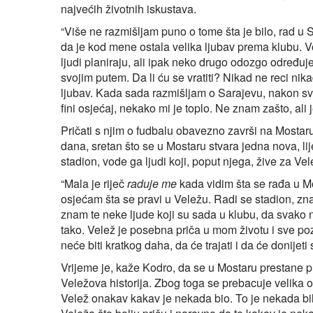
najvećih životnih iskustava.
“Više ne razmišljam puno o tome šta je bilo, rad u
da je kod mene ostala velika ljubav prema klubu. Vol
ljudi planiraju, ali ipak neko drugo odozgo određuj
svojim putem. Da li ću se vratiti? Nikad ne reci ni
ljubav. Kada sada razmišljam o Sarajevu, nakon sv
fini osjećaj, nekako mi je toplo. Ne znam zašto, ali 
Pričati s njim o fudbalu obavezno završi na Mostaru
dana, sretan što se u Mostaru stvara jedna nova, lije
stadion, vode ga ljudi koji, poput njega, žive za Vel
“Mala je riječ
raduje me
kada vidim šta se rađa u Mo
osjećam šta se pravi u Veležu. Radi se stadion, zn
znam te neke ljude koji su sada u klubu, da svako 
tako. Velež je posebna priča u mom životu i sve po
neće biti kratkog daha, da će trajati i da će donijeti s
Vrijeme je, kaže Kodro, da se u Mostaru prestane pr
Veležova historija. Zbog toga se prebacuje velika o
Velež onakav kakav je nekada bio. To je nekada bilo