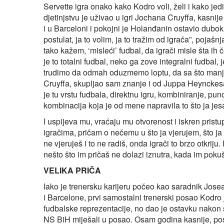
Servette igra onako kako Kodro voli, želi i kako je
djetinjstvu je uživao u igri Jochana Cruyffa, kasni
i u Barceloni i pokojni je Holanđanin ostavio dubok
postulat, ja to volim, ja to tražim od igrača”, pojaš
tako kažem, ‘misleći’ fudbal, da igrači misle šta ih č
je to totalni fudbal, neko ga zove integralni fudbal, 
trudimo da odmah oduzmemo loptu, da sa što manj
Cruyffa, skupljao sam znanje i od Juppa Heynckesa i
je tu vrstu fudbala, direktnu igru, kombiniranje, p
kombinacija koja je od mene napravila to što ja jes
I uspijeva mu, vraćaju mu otvorenost i iskren pris
igračima, pričam o nečemu u što ja vjerujem, što j
ne vjeruješ i to ne radiš, onda igrači to brzo otkriju.
nešto što im pričaš ne dolazi iznutra, kada im pokuš
VELIKA PRIČA
Iako je trenersku karijeru počeo kao saradnik Jos
i Barcelone, prvi samostalni trenerski posao Kodro
fudbalske reprezentacije, no dao je ostavku nakon 
NS BiH miješali u posao. Osam godina kasnije, posta