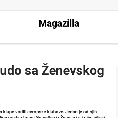
Magazilla
udo sa Ženevskog
i s klupe voditi evropske klubove. Jedan je od njih
e postao trener Servettea iz Ženeve i s kojim bilježi