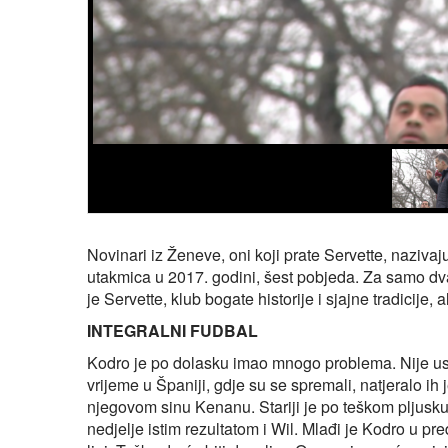
Novinari iz Ženeve, oni koji prate Servette, naziva
utakmica u 2017. godini, šest pobjeda. Za samo d
je Servette, klub bogate historije i sjajne tradicije,
INTEGRALNI FUDBAL
Kodro je po dolasku imao mnogo problema. Nije usp
vrijeme u Španiji, gdje su se spremali, natjeralo ih 
njegovom sinu Kenanu. Stariji je po teškom pljusk
nedjelje istim rezultatom i Wil. Mlađi je Kodro u 