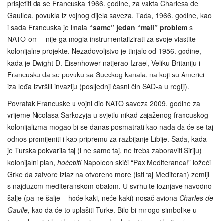
prisjetiti da se Francuska 1966. godine, za vakta Charlesa de
Gaullea, povukla iz vojnog dijela saveza. Tada, 1966. godine, kao
i sada Francuska je imala
“samo” jedan “mali” problem
s
NATO-om – nije ga mogla instrumentalizirati za svoje vlastite
kolonijalne projekte. Nezadovoljstvo je tinjalo od 1956. godine,
kada je Dwight D. Eisenhower natjerao Izrael, Veliku Britaniju i
Francusku da se povuku sa Sueckog kanala, na koji su Americi
iza leđa izvršili invaziju (posljednji časni čin SAD-a u regiji).
Povratak Francuske u vojni dio NATO saveza 2009. godine za
vrijeme Nicolasa Sarkozyja u svjetlu nikad zajaženog francuskog
kolonijalizma mogao bi se danas posmatrati kao nada da će se taj
odnos promijeniti i kao pripremu za razbijanje Libije. Sada, kada
je Turska pokvarila taj (i ne samo taj, ne treba zaboraviti Siriju)
kolonijalni plan,
hoćebiti
Napoleon skiči “Pax Mediteranea!” ložeći
Grke da zatvore izlaz na otvoreno more (isti taj Mediteran) zemlji
s najdužom mediteranskom obalom. U svrhu te ložnjave navodno
šalje (pa ne šalje – hoće kaki, neće kaki) nosač aviona
Charles de
Gaulle,
kao da će to uplašiti Turke. Bilo bi mnogo simbolike u