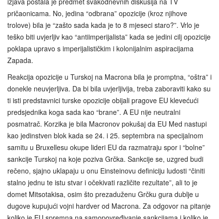
izjava postala je predmet svakodnevnih diskusija na TV
pričaonicama. No, jedina “odbrana” opozicije (kroz njihove
trolove) bila je “zašto sada kada je to 8 mjeseci staro?”. Vrlo je
teško biti uvjerljiv kao “antiimperijalista” kada se jedini cilj opozicije
poklapa upravo s imperijalističkim i kolonijalnim aspiracijama
Zapada.
Reakcija opozicije u Turskoj na Macrona bila je promptna, “oštra” i
donekle neuvjerljiva. Da bi bila uvjerljivija, treba zaboraviti kako su
ti isti predstavnici turske opozicije obijali pragove EU klevećući
predsjednika koga sada kao “brane”. A EU nije neutralni
posmatrač. Korzika je bila Macronov pokušaj da EU Med nastupi
kao jedinstven blok kada se 24. i 25. septembra na specijalnom
samitu u Bruxellesu okupe lideri EU da razmatraju spor i “bolne”
sankcije Turskoj na koje poziva Grčka. Sankcije se, uzgred budi
rečeno, sjajno uklapaju u onu Einsteinovu definiciju ludosti “činiti
stalno jednu te istu stvar i očekivati različite rezultate”, ali to je
domet Mitsotakisa, osim što prezaduženu Grčku gura dublje u
dugove kupujući vojni hardver od Macrona. Za odgovor na pitanje
koliko je EU spremna na samopovređivanje sankcijama i koliko je