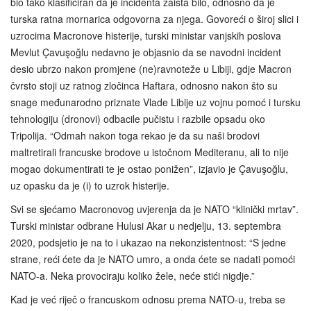
bio tako klasificiran da je incidenta zaista bilo, odnosno da je
turska ratna mornarica odgovorna za njega. Govoreći o široj slici i
uzrocima Macronove histerije, turski ministar vanjskih poslova
Mevlut Çavuşoğlu nedavno je objasnio da se navodni incident
desio ubrzo nakon promjene (ne)ravnoteže u Libiji, gdje Macron
čvrsto stoji uz ratnog zločinca Haftara, odnosno nakon što su
snage međunarodno priznate Vlade Libije uz vojnu pomoć i tursku
tehnologiju (dronovi) odbacile pučistu i razbile opsadu oko
Tripolija. “Odmah nakon toga rekao je da su naši brodovi
maltretirali francuske brodove u istočnom Mediteranu, ali to nije
mogao dokumentirati te je ostao ponižen”, izjavio je Çavuşoğlu,
uz opasku da je (i) to uzrok histerije.
Svi se sjećamo Macronovog uvjerenja da je NATO “klinički mrtav”.
Turski ministar odbrane Hulusi Akar u nedjelju, 13. septembra
2020, podsjetio je na to i ukazao na nekonzistentnost: “S jedne
strane, reći ćete da je NATO umro, a onda ćete se nadati pomoći
NATO-a. Neka provociraju koliko žele, neće stići nigdje.”
Kad je već riječ o francuskom odnosu prema NATO-u, treba se