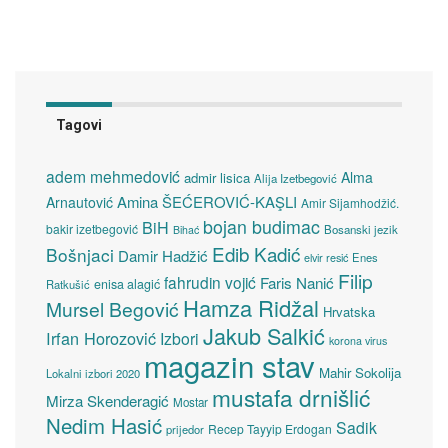
Tagovi
adem mehmedović
Alma
admir lisica
Alija Izetbegović
Amina ŠEĆEROVIĆ-KAŞLI
Arnautović
Amir Sijamhodžić.
bojan budimac
BiH
bakir izetbegović
Bosanski jezik
Bihać
Edib Kadić
Bošnjaci
Damir Hadžić
elvir resić
Enes
Filip
fahrudin vojić
Faris Nanić
enisa alagić
Ratkušić
Hamza Ridžal
Mursel Begović
Hrvatska
Jakub Salkić
Irfan Horozović
Izbori
korona virus
magazin stav
Mahir Sokolija
Lokalni izbori 2020
mustafa drnišlić
Mirza Skenderagić
Mostar
Nedim Hasić
Sadik
Recep Tayyip Erdogan
prijedor