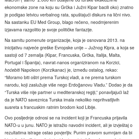
ekonomske zone na koju su Grčka i Južni Kipar bacili oko) znatno
je podigao letvicu verbalnog rata, spuštajući diskurs na lični nivo.
Na sastanku EU Med Group, blago rečeno, neodmjerenim
izjavama razgolitio je svoje političke fantazije.
Na samitu pomenute organizacije, koja je osnovana 2013. na
inicijativu najveće greške Evropske unije – Južnog Kipra, a koja se
sastoji od 7 zemalja (Kipar, Francuska, Grčka, Italija, Malta,
Portugal i Španija), navrat-nanos organiziranom na Korzici,
hoćebiti
Napoleon (Korzikanac) je, između ostalog, rekao:
“Moramo biti oštri prema Turskoj vladi, a ne prema turskom
narodu, koji zaslužuje više nego Erdoğanovu Vladu.” Dodao je da
“Turska više nije partner u mediteranskoj regiji,” ponavljajući laž
da je NATO saveznica Turska imala nekoliko neprihvatljivih
susreta s francuskim ratnim brodom kod Libije.
Ovo posljednje odnosi se na incident koji je Francuska prijavila
NATO-u u junu. NATO je istražio navodni incident, ali je izvještaj o
rezultatima istrage ostao povjerljiv. Punim pravom sumnjam da bi