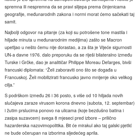
spremna ili nespremna da se pravi slijepa prema činjenicama
geografije, međunarodnih zakona i normi morat ćemo sačekati taj
samit.
Najbolji odgovor na pitanje (za koji su potrošene tone mastila i
hiljade minuta u međunarodnim medijima) zašto se Macron
upetljao u nešto čemu nije dorastao, a za šta je Vijeće sigurnosti
UN-a davne 1976. dalo preporuku da se riješi bilateralno između
Turske i Grčke, dao je analitičar Philippe Moreau Defarges, bivši
francuski diplomata: “Želi zaboraviti ono što se događa u
Francuskoj. Želi mobilizirati francusko javno mnijenje oko velikog
cilja.”
S podrškom između 26 i 36 posto, s više od 10 hiljada novih
slučajeva zaraze virusom korona dnevno (subota, 12. septembar)
i žutim prslucima ponovo na ulicama (koje bezdušno batina i
zasipa suzavcem) svega 8 mjeseci pred izbore – prilično
hazarderska nazovimopolitika. Bit će mirakul ako taj galski pjetlić
ne bude očerupan na izborima sljedećeg aprila.