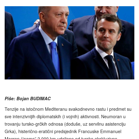
Piše: Bojan BUDIMAC
Tenzije na istočnom Mediteranu svakodnevno rastu i predmet su
sve intenzivnijih diplomatskih (i vojnih) aktivnosti. Neumoran u
trovanju tursko-grčkih odnosa (doduše, uz servilnu asistenciju
Grka), histerično-eratični predsjednik Francuske Emmanuel
Macron (“samo” 2.000 km udaljene od turske ekskluzivne