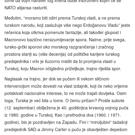
tome da vojni hardver tog imena bude instrument kojim će se
NATO alijansa rasturiti.
Međutim, “moramo biti oštri prema Turskoj vladi, a ne prema
turskom narodu, koji zaslužuje više nego Erdoğanovu Vladu” jeste
rečenica koja otkriva pomenute fantazije, ali također glupost i
Macronovo bazično nerazumijevanje spora. Naime, prije svega,
tursko-grčki sporovi oko morskog razgraničenja i zračnog
prostora stariji su (više decenija) od političke karijere turskog
predsjednika i vrlo je iluzorno misliti da bi promjena vlasti u
Turskoj, koju Macron očigledno priželjkuje, trajno riješila spor.
Naglasak na trajno, jer dok se pučem ili nekom sličnom
intervencijom može dovesti na vlast izdajnik, koji će neko vrijeme
potiskivati nacionalne interese, to ne može trajati dovijeka. Osim
toga, Turska je već bila u tome. O čemu pričam? Prošle subote
(12. septembar) obilježena je 40. godišnjica krvavog vojnog puča
iz 1980. godine u Turskoj. Kao i prethodna dva (1960. i 1971.
godine), bio je pozdravljen na Zapadu. Fini i “miroljubivi” tadašnji
predsjednik SAD-a Jimmy Carter o puču je obaviješten depešom