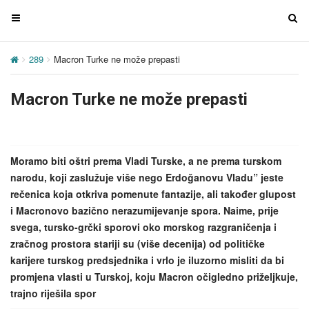
T
T
o
o
g
g
289
Macron Turke ne može prepasti
g
g
l
l
Macron Turke ne može prepasti
e
e
n
n
a
a
v
v
Moramo biti oštri prema Vladi Turske, a ne prema turskom
i
i
narodu, koji zaslužuje više nego Erdoğanovu Vladu” jeste
g
g
rečenica koja otkriva pomenute fantazije, ali također glupost
a
a
i Macronovo bazično nerazumijevanje spora. Naime, prije
t
t
svega, tursko-grčki sporovi oko morskog razgraničenja i
i
i
zračnog prostora stariji su (više decenija) od političke
o
o
karijere turskog predsjednika i vrlo je iluzorno misliti da bi
n
n
promjena vlasti u Turskoj, koju Macron očigledno priželjkuje,
trajno riješila spor