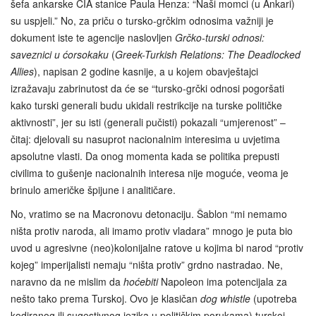
šefa ankarske CIA stanice Paula Henza: “Naši momci (u Ankari)
su uspjeli.” No, za priču o tursko-grčkim odnosima važniji je
dokument iste te agencije naslovljen
Grčko-turski odnosi:
saveznici u ćorsokaku
(
Greek-Turkish Relations: The Deadlocked
Allies
), napisan 2 godine kasnije, a u kojem obavještajci
izražavaju zabrinutost da će se “tursko-grčki odnosi pogoršati
kako turski generali budu ukidali restrikcije na turske političke
aktivnosti”, jer su isti (generali pučisti) pokazali “umjerenost” –
čitaj: djelovali su nasuprot nacionalnim interesima u uvjetima
apsolutne vlasti. Da onog momenta kada se politika prepusti
civilima to gušenje nacionalnih interesa nije moguće, veoma je
brinulo američke špijune i analitičare.
No, vratimo se na Macronovu detonaciju. Šablon “mi nemamo
ništa protiv naroda, ali imamo protiv vladara” mnogo je puta bio
uvod u agresivne (neo)kolonijalne ratove u kojima bi narod “protiv
kojeg” imperijalisti nemaju “ništa protiv” grdno nastradao. Ne,
naravno da ne mislim da
hoćebiti
Napoleon ima potencijala za
nešto tako prema Turskoj. Ovo je klasičan
dog whistle
(upotreba
kodiranog ili sugestivnog jezika u političkim porukama) turskoj