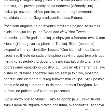
opoziciji, koji previše podsjeća na nedavnu (višenedjeljnu)
diskusiju, povodom slične poruke, samo mnogo otvorenije,
kandidata za američkog predsjednika Joea Bidena.
Početkom augusta na društvenim mrežama pojavio se snimak
dijela intervjua koji je Joe Biden dao
New York Timesu
u
decembru prošle godine, a koji je objavljen u februaru ove. U tom
klipu, koji je odgovor na pitanje o Turskoj, Biden (ponosno)
eksponira intervencionistički impuls: “Ono što mislim da bismo
trebali raditi jeste da sada pristupimo sasvim drugačijem pristupu
njemu (predsjedniku Erdoğanu), jasno stavljajući do znanja da
podržavamo opoziciono vodstvo. (…) Još uvijek smatram da, ako
bismo se izravnije angažirali kao što sam ja to činio, možemo
podržati one elemente turskog rukovodstva koji još uvijek postoje i
dobiti više od njih, ohrabriti ih da mogu poraziti Erdoğana. Ne
pučem, ne pučem, već izbornim procesom.”
Klip je ubrzo postao viralan i, iako se opozicija u Turskoj trudila
svim silama da izigrava mrtvog oposuma, skandalozna Bidenova