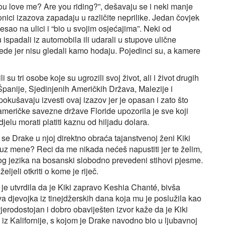
o you love me? Are you riding?”, dešavaju se i neki manje
onici izazova zapadaju u različite neprilike. Jedan čovjek
esao na ulici i “bio u svojim osjećajima”. Neki od
 ispadali iz automobila ili udarali u stupove ulične
vrede jer nisu gledali kamo hodaju. Pojedinci su, a kamere
u tri osobe koje su ugrozili svoj život, ali i život drugih
 Španije, Sjedinjenih Američkih Država, Malezije i
kušavaju izvesti ovaj izazov jer je opasan i zato što
a američke savezne države Floride upozorila je sve koji
djelu morati platiti kaznu od hiljadu dolara.
 se Drake u njoj direktno obraća tajanstvenoj ženi Kiki
 li uz mene? Reci da me nikada nećeš napustiti jer te želim,
skog jezika na bosanski slobodno prevedeni stihovi pjesme.
jeli otkriti o kome je riječ.
je utvrdila da je Kiki zapravo Keshia Chanté, bivša
a djevojka iz tinejdžerskih dana koja mu je poslužila kao
jerodostojan i dobro obaviješten izvor kaže da je Kiki
z Kalifornije, s kojom je Drake navodno bio u ljubavnoj