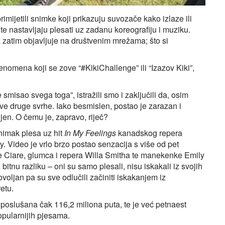
ijetili snimke koji prikazuju suvozače kako izlaze ili
 te nastavljaju plesati uz zadanu koreografiju i muziku.
a zatim objavljuje na društvenim mrežama; što si
enomena koji se zove “#KikiChallenge” ili “Izazov Kiki”,
e smisao svega toga”, istražili smo i zaključili da, osim
ve druge svrhe. Iako besmislen, postao je zarazan i
en. O čemu je, zapravo, riječ?
snimak plesa uz hit
In My Feelings
kanadskog repera
 Video je vrlo brzo postao senzacija s više od pet
e Ciare, glumca i repera Willa Smitha te manekenke Emily
bitnu razliku – oni su samo plesali, nisu iskakali iz svojih
oljan pa su sve odlučili začiniti iskakanjem iz
etu.
poslušana čak 116,2 miliona puta, te je već petnaest
opularnijih pjesama.