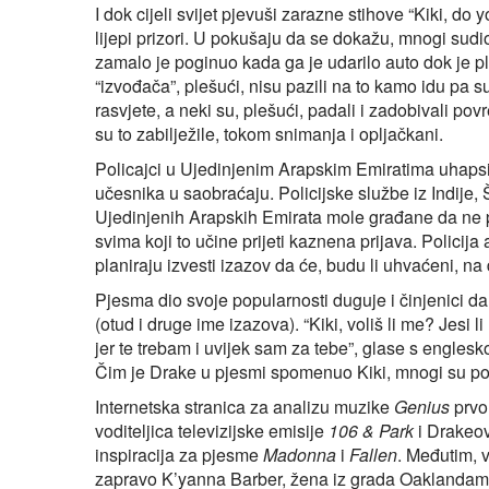
I dok cijeli svijet pjevuši zarazne stihove “Kiki, d
lijepi prizori. U pokušaju da se dokažu, mnogi sudi
zamalo je poginuo kada ga je udarilo auto dok je pl
“izvođača”, plešući, nisu pazili na to kamo idu pa su
rasvjete, a neki su, plešući, padali i zadobivali po
su to zabilježile, tokom snimanja i opljačkani.
Policajci u Ujedinjenim Arapskim Emiratima uhapsili s
učesnika u saobraćaju. Policijske službe iz Indije,
Ujedinjenih Arapskih Emirata mole građane da ne po
svima koji to učine prijeti kaznena prijava. Policij
planiraju izvesti izazov da će, budu li uhvaćeni, na 
Pjesma dio svoje popularnosti duguje i činjenici da
(otud i druge ime izazova). “Kiki, voliš li me? Jesi
jer te trebam i uvijek sam za tebe”, glase s engle
Čim je Drake u pjesmi spomenuo Kiki, mnogi su požel
Internetska stranica za analizu muzike
Genius
prvo 
voditeljica televizijske emisije
106 & Park
i Drakeov
inspiracija za pjesme
Madonna
i
Fallen
. Međutim, v
zapravo K’yanna Barber, žena iz grada Oaklandam i