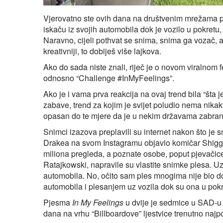
Vjerovatno ste ovih dana na društvenim mrežama prim
iskaču iz svojih automobila dok je vozilo u pokretu,
Naravno, cijeli pothvat se snima, snima ga vozač, 
kreativniji, to dobiješ više lajkova.
Ako do sada niste znali, riječ je o novom viralnom f
odnosno “Challenge #InMyFeelings”.
Ako je i vama prva reakcija na ovaj trend bila “šta j
zabave, trend za kojim je svijet poludio nema nikak
opasan do te mjere da je u nekim državama zabranj
Snimci izazova preplavili su internet nakon što je 
Drakea na svom Instagramu objavio komičar Shiggy.
miliona pregleda, a poznate osobe, poput pjevačic
Ratajkowski, napravile su vlastite snimke plesa. Uz 
automobila. No, očito sam ples mnogima nije bio dov
automobila i plesanjem uz vozila dok su ona u pokr
Pjesma
In My Feelings
u dvije je sedmice u SAD-u 
dana na vrhu “Billboardove” ljestvice trenutno najp