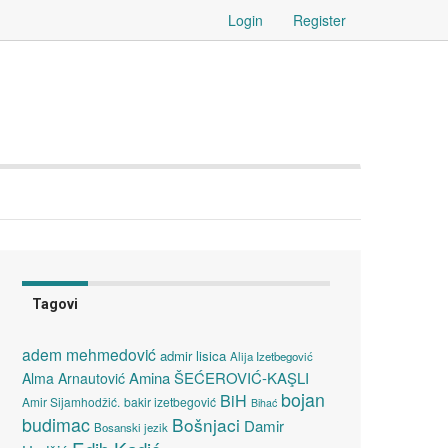
Login
Register
Tagovi
adem mehmedović
admir lisica
Alija Izetbegović
Amina ŠEĆEROVIĆ-KAŞLI
Alma Arnautović
bojan
BiH
Amir Sijamhodžić.
bakir izetbegović
Bihać
budimac
Bošnjaci
Damir
Bosanski jezik