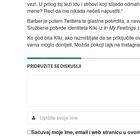
vezi. U prilog toj tezi idu i stihovi koji slijede odm
mene? Reci da me nikada nećeš napustiti.”
Barber je putem Twittera te glasine potvrdila, a navo
Službene potvrde identiteta Kiki iz
In My Feelings
z
Ko god bila Kiki, ako razmišljate da se priključite 
vama moglo donijeti. Možda pokoji lajk na Instagramu
PRIDRUŽITE SE DISKUSIJI
Sačuvaj moje ime, email i web stranicu u ov