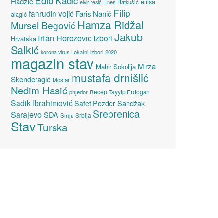
Edib Kadić
Hadžić
enisa
elvir resić
Enes Ratkušić
Filip
fahrudin vojić
Faris Nanić
alagić
Hamza Ridžal
Mursel Begović
Jakub
Irfan Horozović
Izbori
Hrvatska
Salkić
Lokalni izbori 2020
korona virus
magazin stav
Mirza
Mahir Sokolija
mustafa drnišlić
Skenderagić
Mostar
Nedim Hasić
Recep Tayyip Erdogan
prijedor
Sadik Ibrahimović
Sandžak
Safet Pozder
Srebrenica
Sarajevo
SDA
Srbija
Sirija
Stav
Turska