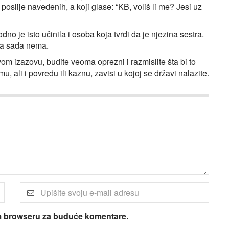
ah poslije navedenih, a koji glase: “KB, voliš li me? Jesi uz
dno je isto učinila i osoba koja tvrdi da je njezina sestra.
a sada nema.
ovom izazovu, budite veoma oprezni i razmislite šta bi to
, ali i povredu ili kaznu, zavisi u kojoj se državi nalazite.
om browseru za buduće komentare.