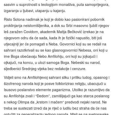
sasvim u suprotnosti s teologijom monaštva, puta samoprijegora,
izgaranja u ljubavi, utapanju u kajanju.
Risto Sotona nadimak je koji je dobio kao pasionirani pobornik
proklinjanja neistomišljenika, a dok su Srbi masovno ljubili njegov
leš zaražen Covidom, akademik Matija Bečković izrekao je na
njegovom odru da će sada, kada ih je fizički napustio, biti još
utjecajniji jer će pomagati s Neba. Govornici koji su se redali na
sahrani razotkrivali su se kao glasnogovornici Nebesa, oni koji u
ime Boga obećavaju Nebo Amfilohiju, oni koji su jojkajući i
ojkajući, na koncu, u ulozi samoga Boga. Nebeski su narod,
sljedbenici Srednjeg vijeka bez redakcije i cenzure.
Vidjeli smo na Amfilohijevoj sahrani sliku i priliku ludog, opasnog i
šizofrenog naroda koji je posve folklorizirao religiju, ubacujući u
Isusovo poslanstvo elemente paganizma. Utoliko je razumljivo da
su Amfilohija zvali i “Đedom”, zamišljajući ga kao starca poslanog
s nekog Olimpa da „krstom i mačem“ predvodi nejaki narod. Ne
treba se sustezati izreći da je riječ o ludilu bez straha da će nas
optužiti za generalizaciju jednog naroda. Misli se na svetosavske