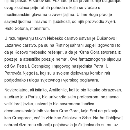
njime plakao Arkanov sin. Poznato je da je Amfilohije blagosiljao
ovog zločinca prije ratnih pohoda s kojih se vraćao s
muslimanskim glavama u zavežljajima. U ime Boga prao je
savjest ljudima i lišavao ih ljudskosti, od njih proizvodio zvjeri.
Risto Sotona, monstrum.
U razumijevanju takvih Nebesko carstvo ustvari je Dušanovo i
Lazarevo carstvo, pa su na Ristinoj sahrani uspjeli izgovoriti i to
da je Kosovo “nebesko rešenje”, a da je “Crna Gora stvorena iz
poezije, a ateističke poezije nema”. Ove fantazmogorije sljeduju
od Sv. Petra I. Cetinjskog i njegovog nasljednika Petra II.
Petrovića Njegoša, koji su u svojem djelovanju kombinirali
podjednako i ulogu svjetovnog i vjerskog poglavara.
Nevjerojatno, ali istinito, Amfilohije, koji je bio itekako obrazovan,
studirao je u Parizu, bio univerzitetskim profesorom, poznavao
veliki broj jezika, ustvari je bio savremena inačica
devetanestostoljetnih vladara Crne Gore, koje Srbi ne priznaju
kao Crnogorce, već ih vide kao čistokrvne Srbe. Na Amfilohijevoj
sahrani šizofrenu situaciju pojačavala je činjenica da su mu uz