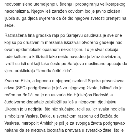
nedvosmisleno utemeljenje u širenju i propagiranju velikosrpskog
nacionalizma. Njegov leš zaražen covidom bio je javno izložen i
ljubila su ga djeca uvjerena da će dio njegove svetosti prenijeti na
sebe.
Razmažena fina gradska raja po Sarajevu osuđivala je sve one
koji su po društvenim mrežama iskazivali otvoreno gađenje nad
ovom epidemiološki opasnom nekrofilijom. To je stvar običaja
tuđe kulture, a kritizirati tako nešto navodno je izraz šovinizma,
tvrdili su isti oni koji tako često po Sarajevu muslimane upućuju da
vjeru prakticiraju “između četiri zida”.
Zvao se Risto, a legendu o njegovoj svetosti Srpska pravoslavna
crkva (SPC) podgrijavala je još za njegovog života, ističući da je
rođen na Božić, pa je on ustvario bio H(risto)os Radović, a
čudotvorne događaje zabilježili su još u njegovom djetinjstvu.
Ukopan je u nedjelju, što nije slučajno, rekli su, jer svaka nedjelja
simbolizira Vaskrs. Dakle, u svetačkom rasponu od Božića do
Vaskrsa, mitropolit Amfilohije još je za svojega života podgrijavao
nakanu da se njegova biografija pretvara u svetačko žitije, što je