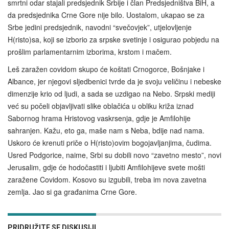
smrtni odar stajali predsjednik Srbije i član Predsjedništva BiH, a
da predsjednika Crne Gore nije bilo. Uostalom, ukapao se za
Srbe jedini predsjednik, navodni “svečovjek”, utjelovljenje
H(risto)sa, koji se izborio za srpske svetinje i osigurao pobjedu na
prošlim parlamentarnim izborima, krstom i mačem.
Leš zaražen covidom skupo će koštati Crnogorce, Bošnjake i
Albance, jer njegovi sljedbenici tvrde da je svoju veličinu i nebeske
dimenzije krio od ljudi, a sada se uzdigao na Nebo. Srpski mediji
već su počeli objavljivati slike oblačića u obliku križa iznad
Sabornog hrama Hristovog vaskrsenja, gdje je Amfilohije
sahranjen. Kažu, eto ga, maše nam s Neba, bdije nad nama.
Uskoro će krenuti priče o H(risto)ovim bogojavljanjima, čudima.
Usred Podgorice, naime, Srbi su dobili novo “zavetno mesto”, novi
Jerusalim, gdje će hodočastiti i ljubiti Amfilohijeve svete mošti
zaražene Covidom. Kosovo su izgubili, treba im nova zavetna
zemlja. Jao si ga građanima Crne Gore.
PRIDRUŽITE SE DISKUSIJI