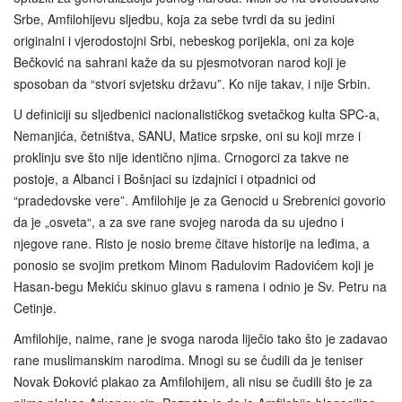
Srbe, Amfilohijevu sljedbu, koja za sebe tvrdi da su jedini
originalni i vjerodostojni Srbi, nebeskog porijekla, oni za koje
Bečković na sahrani kaže da su pjesmotvoran narod koji je
sposoban da “stvori svjetsku državu”. Ko nije takav, i nije Srbin.
U definiciji su sljedbenici nacionalističkog svetačkog kulta SPC-a,
Nemanjića, četništva, SANU, Matice srpske, oni su koji mrze i
proklinju sve što nije identično njima. Crnogorci za takve ne
postoje, a Albanci i Bošnjaci su izdajnici i otpadnici od
“pradedovske vere”. Amfilohije je za Genocid u Srebrenici govorio
da je „osveta“, a za sve rane svojeg naroda da su ujedno i
njegove rane. Risto je nosio breme čitave historije na leđima, a
ponosio se svojim pretkom Minom Radulovim Radovićem koji je
Hasan-begu Mekiću skinuo glavu s ramena i odnio je Sv. Petru na
Cetinje.
Amfilohije, naime, rane je svoga naroda liječio tako što je zadavao
rane muslimanskim narodima. Mnogi su se čudili da je teniser
Novak Đoković plakao za Amfilohijem, ali nisu se čudili što je za