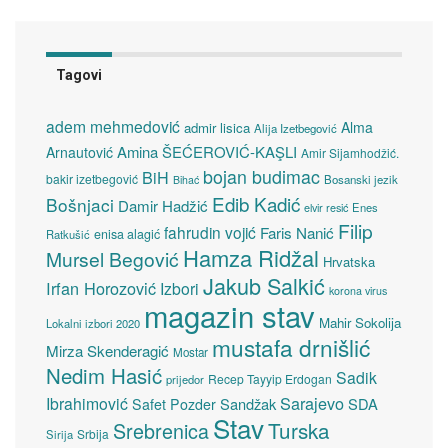
Tagovi
adem mehmedović
Alma
admir lisica
Alija Izetbegović
Amina ŠEĆEROVIĆ-KAŞLI
Arnautović
Amir Sijamhodžić.
bojan budimac
BiH
bakir izetbegović
Bosanski jezik
Bihać
Edib Kadić
Bošnjaci
Damir Hadžić
elvir resić
Enes
Filip
fahrudin vojić
Faris Nanić
enisa alagić
Ratkušić
Hamza Ridžal
Mursel Begović
Hrvatska
Jakub Salkić
Irfan Horozović
Izbori
korona virus
magazin stav
Mahir Sokolija
Lokalni izbori 2020
mustafa drnišlić
Mirza Skenderagić
Mostar
Nedim Hasić
Sadik
Recep Tayyip Erdogan
prijedor
Sarajevo
Ibrahimović
Sandžak
SDA
Safet Pozder
Stav
Turska
Srebrenica
Srbija
Sirija