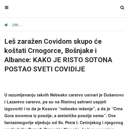
T
T
o
o
g
g
296
Leš zaražen Covidom skupo će koštati Crnogorce, Bošnjak
g
g
l
l
Leš zaražen Covidom skupo će
e
e
n
n
koštati Crnogorce, Bošnjake i
a
a
Albance: KAKO JE RISTO SOTONA
v
v
POSTAO SVETI COVIDIJE
i
i
g
g
a
a
t
t
U razumijevanju takvih Nebesko carstvo ustvari je Dušanovo
i
i
i Lazarevo carstvo, pa su na Ristinoj sahrani uspjeli
o
o
izgovoriti i to da je Kosovo “nebesko rešenje”, a da je “Crna
n
n
Gora stvorena iz poezije, a ateističke poezije nema”. Ove
fantazmogorije sljeduju od Sv. Petra I. Cetinjskog i njegovog