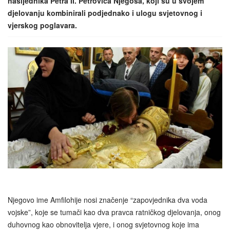
nasljednika Petra II. Petrovića Njegoša, koji su u svojem
djelovanju kombinirali podjednako i ulogu svjetovnog i
vjerskog poglavara.
Njegovo ime Amfilohije nosi značenje “zapovjednika dva voda
vojske”, koje se tumači kao dva pravca ratničkog djelovanja, onog
duhovnog kao obnovitelja vjere, i onog svjetovnog koje ima