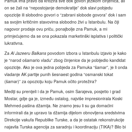
Pamuk ima pravo da kritizira sve dok govori jezikom činjenica, ali
on se žali na “nepostojanje demokratije” dok slavi pobjedu
opozicije ili slobodno govori o “zabrani slobode govora” dok i sam
sa svojim kritičnim stavovima slobodno živi u Istanbulu. Na čiji
nagovor prodaje ovu priču, ponajbolje zna Pamuk, a mi
primjećujemo da se ona pokazala marketinški isplativa i politički
lukrativna.
Za
Al Jazeeru Balkans
povodom izbora u Istanbulu izjavio je kako
je “narod ošamario vladu” zbog činjenice da je pobijedio kandidat
opozicije. Ako je ova jedna pobjeda za Pamuka “šamar”, je li onda
vladanje AK partije punih šesnaest godina “osmanski tokat
(šamar)” za opoziciju koju Pamuk očito protežira?
Mediji su prenijeli i da je Pamuk, osim Sarajeva, posjetio i grad
Mostar, gdje ga je, između ostalog, najviše impresionirala Koski
Mehmed-pašina džamija. Ne znamo jesu li su ga domaćini
informirali da je upravo ta džamija dijelom obnovljena sredstvima
Direkcije vakufa Republike Turske, a da je ostatak rekonstrukcije
najavila Turska agencija za saradnju i koordinaciju (TIKA)? Bilo bi