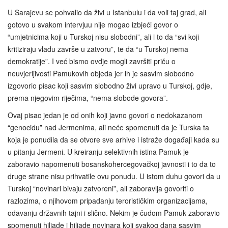
U Sarajevu se pohvalio da živi u Istanbulu i da voli taj grad, ali
gotovo u svakom intervjuu nije mogao izbjeći govor o
“umjetnicima koji u Turskoj nisu slobodni”, ali i to da “svi koji
kritiziraju vladu završe u zatvoru”, te da “u Turskoj nema
demokratije”. I već bismo ovdje mogli završiti priču o
neuvjerljivosti Pamukovih objeda jer ih je sasvim slobodno
izgovorio pisac koji sasvim slobodno živi upravo u Turskoj, gdje,
prema njegovim riječima, “nema slobode govora”.
Ovaj pisac jedan je od onih koji javno govori o nedokazanom
“genocidu” nad Jermenima, ali neće spomenuti da je Turska ta
koja je ponudila da se otvore sve arhive i istraže događaji kada su
u pitanju Jermeni. U kreiranju selektivnih istina Pamuk je
zaboravio napomenuti bosanskohercegovačkoj javnosti i to da to
druge strane nisu prihvatile ovu ponudu. U istom duhu govori da u
Turskoj “novinari bivaju zatvoreni”, ali zaboravlja govoriti o
razlozima, o njihovom pripadanju terorističkim organizacijama,
odavanju državnih tajni i slično. Nekim je čudom Pamuk zaboravio
spomenuti hiljade i hiljade novinara koji svakog dana sasvim