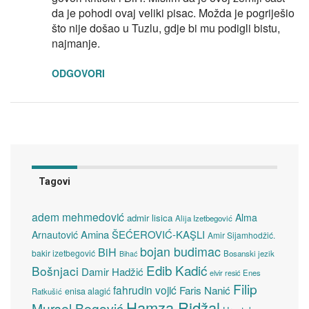
da je pohodi ovaj veliki pisac. Možda je pogriješio
što nije došao u Tuzlu, gdje bi mu podigli bistu,
najmanje.
ODGOVORI
Tagovi
adem mehmedović
Alma
admir lisica
Alija Izetbegović
Amina ŠEĆEROVIĆ-KAŞLI
Arnautović
Amir Sijamhodžić.
bojan budimac
BiH
bakir izetbegović
Bosanski jezik
Bihać
Edib Kadić
Bošnjaci
Damir Hadžić
elvir resić
Enes
Filip
fahrudin vojić
Faris Nanić
enisa alagić
Ratkušić
Hamza Ridžal
Mursel Begović