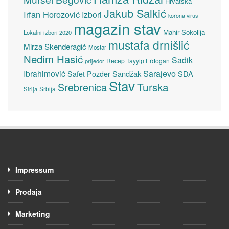
Hrvatska
Jakub Salkić
Irfan Horozović
Izbori
korona virus
magazin stav
Mahir Sokolija
Lokalni izbori 2020
mustafa drnišlić
Mirza Skenderagić
Mostar
Nedim Hasić
Sadik
Recep Tayyip Erdogan
prijedor
Sarajevo
Ibrahimović
Sandžak
SDA
Safet Pozder
Stav
Turska
Srebrenica
Srbija
Sirija
Impressum
Prodaja
Marketing