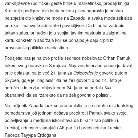
vanknjiževne (političke) geste bitne u marketinškoj prodaji knjiga.
Kreiranje pedigrea disidenta nekom piscu naprosto je postao
neizbježni dio književne mode na Zapadu, a svaka moda želi slati
poruke i ima svoje adorante i povodljivce. Da bi autor zadobio
takav status, prinuđen je u svojim javnim nastupima zaigrati na
kartu konkretnih sadržaja koji se ponajbolje daju crpiti iz
provokacija političkim sablastima.
Podsjetio nas je na ovo prošle sedmice nobelovac Orhan Pamuk
tokom svog boravka u Sarajevu. Najavne intervjue počeo je davati
prije dolaska, pa je već 21. juna za
Oslobođenje
govorio putem
Skypea, gdje je “naglasio” da ne želi govoriti o politici. Isto je
poručio u intervjuu objavljenom 24. juna na portalu
Klix
,
obznanivši da se “zarekao da ne želi govoriti o politici”.
No, miljenik Zapada ipak se predomislio te se u duhu disidentskog
pomodarstva još jednom dešava preokret i Pamuk svako svoje
pojavljivanje u medijima iskorištava da bi kritizirao politiku u
Turskoj, odnosno vladajuću AK partiju i predsjednika Turske
Recepa Tayyipa Erdoğana.