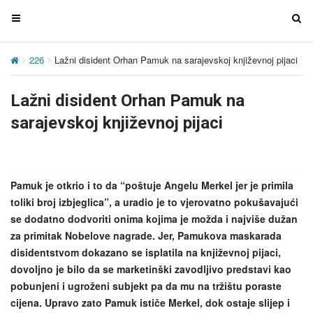
T
T
o
o
g
g
226
Lažni disident Orhan Pamuk na sarajevskoj književnoj pijaci
g
g
l
l
Lažni disident Orhan Pamuk na
e
e
n
n
sarajevskoj književnoj pijaci
a
a
v
v
i
i
g
g
Pamuk je otkrio i to da “poštuje Angelu Merkel jer je primila
a
a
toliki broj izbjeglica”, a uradio je to vjerovatno pokušavajući
t
t
se dodatno dodvoriti onima kojima je možda i najviše dužan
i
i
za primitak Nobelove nagrade. Jer, Pamukova maskarada
o
o
disidentstvom dokazano se isplatila na književnoj pijaci,
n
n
dovoljno je bilo da se marketinški zavodljivo predstavi kao
pobunjeni i ugroženi subjekt pa da mu na tržištu poraste
cijena. Upravo zato Pamuk ističe Merkel, dok ostaje slijep i