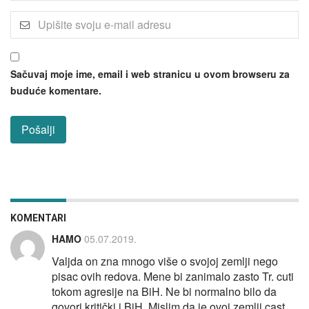
Sačuvaj moje ime, email i web stranicu u ovom browseru za
buduće komentare.
KOMENTARI
HAMO
05.07.2019.
Valjda on zna mnogo više o svojoj zemlji nego
pisac ovih redova. Mene bi zanimalo zasto Tr. cuti
tokom agresije na BiH. Ne bi normalno bilo da
govori kritički i BiH. Mislim da je ovoj zemlji cast