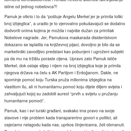
istine od jednog nobelovca?!
Pamuk je otkrio i to da “poštuje Angelu Merkel jer je primila toliki
broj izbjeglica”, a uradio je to vjerovatno pokušavajući se dodatno
dodvoriti onima kojima je možda i najviše dužan za primitak
Nobelove nagrade. Jer, Pamukova maskarada disidentstvom
dokazano se isplatila na književnoj pijaci, dovoljno je bilo da se
marketinški zavodljivo predstavi kao pobunjeni i ugroženi subjekt
pa da mu na tržištu poraste cijena. Upravo zato Pamuk ističe
Merkel, dok ostaje slijep i nijem na broj izbjeglica koje je primila
njegova država na čelu s AK Partijom i Erdoğanom. Dakle, ne
spominje pomoć koju Turska pruža milionima izbjeglica na
vlastitom tlu, ali ni humanitarnu pomoć koju dijele diljem svijeta i
zahvaljujući kojoj su zadobili aureol “prvih u svijetu u pružanju
humanitarne pomoći”.
Pamuk, kao i svi turski građani, svakako ima pravo na svoje
stavove i nije problem kada transparentno govori o politici, ali
osjećamo nelagodu kada nas, uprkos činjenicama, želi obmanuti.