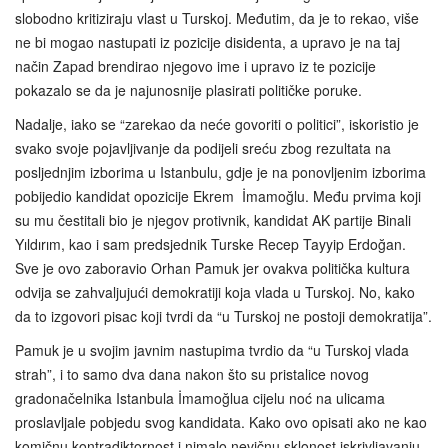
slobodno kritiziraju vlast u Turskoj. Međutim, da je to rekao, više
ne bi mogao nastupati iz pozicije disidenta, a upravo je na taj
način Zapad brendirao njegovo ime i upravo iz te pozicije
pokazalo se da je najunosnije plasirati političke poruke.
Nadalje, iako se “zarekao da neće govoriti o politici”, iskoristio je
svako svoje pojavljivanje da podijeli sreću zbog rezultata na
posljednjim izborima u Istanbulu, gdje je na ponovljenim izborima
pobijedio kandidat opozicije Ekrem İmamoğlu. Među prvima koji
su mu čestitali bio je njegov protivnik, kandidat AK partije Binali
Yıldırım, kao i sam predsjednik Turske Recep Tayyip Erdoğan.
Sve je ovo zaboravio Orhan Pamuk jer ovakva politička kultura
odvija se zahvaljujući demokratiji koja vlada u Turskoj. No, kako
da to izgovori pisac koji tvrdi da “u Turskoj ne postoji demokratija”.
Pamuk je u svojim javnim nastupima tvrdio da “u Turskoj vlada
strah”, i to samo dva dana nakon što su pristalice novog
gradonačelnika Istanbula İmamoğlua cijelu noć na ulicama
proslavljale pobjedu svog kandidata. Kako ovo opisati ako ne kao
komičnu kontradiktornost i nimalo nevičnu sklonost iskrivljavanju