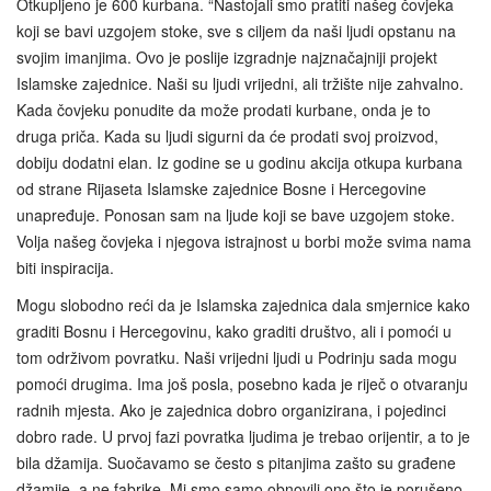
Otkupljeno je 600 kurbana. “Nastojali smo pratiti našeg čovjeka
koji se bavi uzgojem stoke, sve s ciljem da naši ljudi opstanu na
svojim imanjima. Ovo je poslije izgradnje najznačajniji projekt
Islamske zajednice. Naši su ljudi vrijedni, ali tržište nije zahvalno.
Kada čovjeku ponudite da može prodati kurbane, onda je to
druga priča. Kada su ljudi sigurni da će prodati svoj proizvod,
dobiju dodatni elan. Iz godine se u godinu akcija otkupa kurbana
od strane Rijaseta Islamske zajednice Bosne i Hercegovine
unapređuje. Ponosan sam na ljude koji se bave uzgojem stoke.
Volja našeg čovjeka i njegova istrajnost u borbi može svima nama
biti inspiracija.
Mogu slobodno reći da je Islamska zajednica dala smjernice kako
graditi Bosnu i Hercegovinu, kako graditi društvo, ali i pomoći u
tom održivom povratku. Naši vrijedni ljudi u Podrinju sada mogu
pomoći drugima. Ima još posla, posebno kada je riječ o otvaranju
radnih mjesta. Ako je zajednica dobro organizirana, i pojedinci
dobro rade. U prvoj fazi povratka ljudima je trebao orijentir, a to je
bila džamija. Suočavamo se često s pitanjima zašto su građene
džamije, a ne fabrike. Mi smo samo obnovili ono što je porušeno