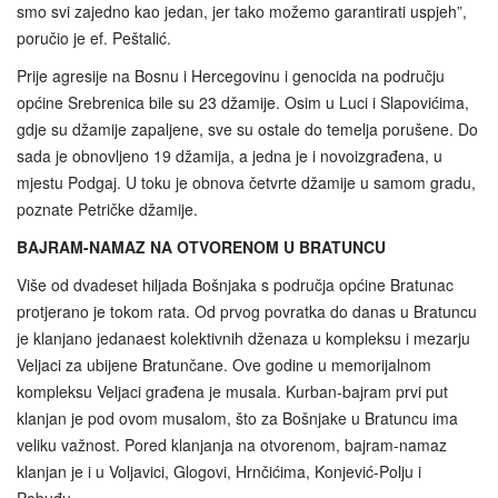
smo svi zajedno kao jedan, jer tako možemo garantirati uspjeh”,
poručio je ef. Peštalić.
Prije agresije na Bosnu i Hercegovinu i genocida na području
općine Srebrenica bile su 23 džamije. Osim u Luci i Slapovićima,
gdje su džamije zapaljene, sve su ostale do temelja porušene. Do
sada je obnovljeno 19 džamija, a jedna je i novoizgrađena, u
mjestu Podgaj. U toku je obnova četvrte džamije u samom gradu,
poznate Petričke džamije.
BAJRAM-NAMAZ NA OTVORENOM U BRATUNCU
Više od dvadeset hiljada Bošnjaka s područja općine Bratunac
protjerano je tokom rata. Od prvog povratka do danas u Bratuncu
je klanjano jedanaest kolektivnih dženaza u kompleksu i mezarju
Veljaci za ubijene Bratunčane. Ove godine u memorijalnom
kompleksu Veljaci građena je musala. Kurban-bajram prvi put
klanjan je pod ovom musalom, što za Bošnjake u Bratuncu ima
veliku važnost. Pored klanjanja na otvorenom, bajram-namaz
klanjan je i u Voljavici, Glogovi, Hrnčićima, Konjević-Polju i
Pobuđu.