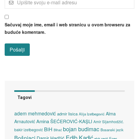
Sačuvaj moje ime, email i web stranicu u ovom browseru za
buduće komentare.
Tagovi
adem mehmedović
Alma
admir lisica
Alija Izetbegović
Amina ŠEĆEROVIĆ-KAŞLI
Arnautović
Amir Sijamhodžić.
bojan budimac
BiH
bakir izetbegović
Bosanski jezik
Bihać
Edib Kadić
Bošnjaci
Damir Hadžić
elvir resić
Enes