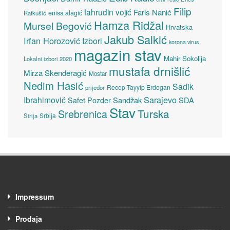
Filip
fahrudin vojić
Faris Nanić
enisa alagić
Ratkušić
Hamza Ridžal
Mursel Begović
Hrvatska
Jakub Salkić
Irfan Horozović
Izbori
korona virus
magazin stav
Mahir Sokolija
Lokalni izbori 2020
mustafa drnišlić
Mirza Skenderagić
Mostar
Nedim Hasić
Sadik
Recep Tayyip Erdogan
prijedor
Sarajevo
Ibrahimović
Sandžak
SDA
Safet Pozder
Stav
Turska
Srebrenica
Srbija
Sirija
Impressum
Prodaja