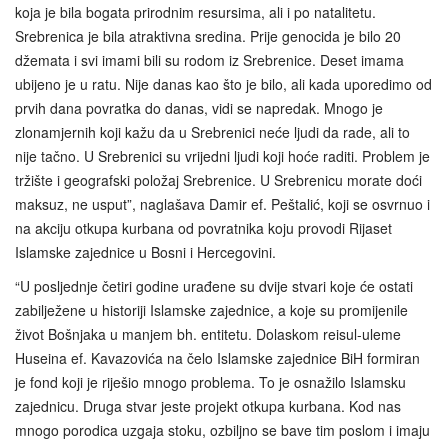
koja je bila bogata prirodnim resursima, ali i po natalitetu.
Srebrenica je bila atraktivna sredina. Prije genocida je bilo 20
džemata i svi imami bili su rodom iz Srebrenice. Deset imama
ubijeno je u ratu. Nije danas kao što je bilo, ali kada uporedimo od
prvih dana povratka do danas, vidi se napredak. Mnogo je
zlonamjernih koji kažu da u Srebrenici neće ljudi da rade, ali to
nije tačno. U Srebrenici su vrijedni ljudi koji hoće raditi. Problem je
tržište i geografski položaj Srebrenice. U Srebrenicu morate doći
maksuz, ne usput”, naglašava Damir ef. Peštalić, koji se osvrnuo i
na akciju otkupa kurbana od povratnika koju provodi Rijaset
Islamske zajednice u Bosni i Hercegovini.
“U posljednje četiri godine urađene su dvije stvari koje će ostati
zabilježene u historiji Islamske zajednice, a koje su promijenile
život Bošnjaka u manjem bh. entitetu. Dolaskom reisul-uleme
Huseina ef. Kavazovića na čelo Islamske zajednice BiH formiran
je fond koji je riješio mnogo problema. To je osnažilo Islamsku
zajednicu. Druga stvar jeste projekt otkupa kurbana. Kod nas
mnogo porodica uzgaja stoku, ozbiljno se bave tim poslom i imaju