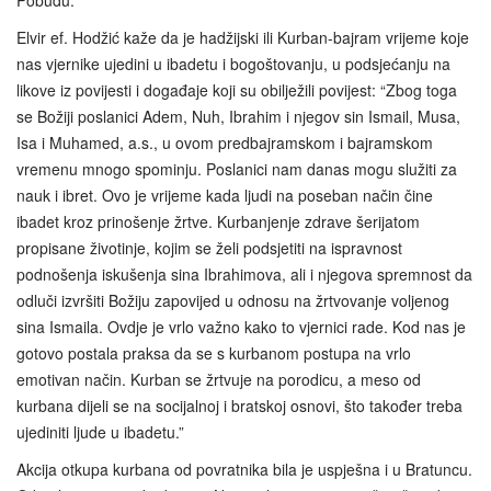
Elvir ef. Hodžić kaže da je hadžijski ili Kurban-bajram vrijeme koje
nas vjernike ujedini u ibadetu i bogoštovanju, u podsjećanju na
likove iz povijesti i događaje koji su obilježili povijest: “Zbog toga
se Božiji poslanici Adem, Nuh, Ibrahim i njegov sin Ismail, Musa,
Isa i Muhamed, a.s., u ovom predbajramskom i bajramskom
vremenu mnogo spominju. Poslanici nam danas mogu služiti za
nauk i ibret. Ovo je vrijeme kada ljudi na poseban način čine
ibadet kroz prinošenje žrtve. Kurbanjenje zdrave šerijatom
propisane životinje, kojim se želi podsjetiti na ispravnost
podnošenja iskušenja sina Ibrahimova, ali i njegova spremnost da
odluči izvršiti Božiju zapovijed u odnosu na žrtvovanje voljenog
sina Ismaila. Ovdje je vrlo važno kako to vjernici rade. Kod nas je
gotovo postala praksa da se s kurbanom postupa na vrlo
emotivan način. Kurban se žrtvuje na porodicu, a meso od
kurbana dijeli se na socijalnoj i bratskoj osnovi, što također treba
ujediniti ljude u ibadetu.”
Akcija otkupa kurbana od povratnika bila je uspješna i u Bratuncu.