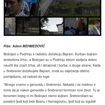
Piše: Adem MEHMEDOVIĆ
Bošnjaci u Podrinju s radošću dočekuju Bajram. Kurban-bajram
simbolizira žrtvu, a Bošnjaci su u Podrinju tokom stoljeća dobro
naučili šta znači žrtva, ali i istrajnost i borba, s druge strane. Kada
u Srebrenici dočekujete Bajram, onda su osjećanja obično
pomiješana, od radosti do tuge.
“Mnogo znamo o genocidu i Srebrenici. Nekada i ne mislimo o
tome da je nakon genocida u Srebrenici formiran novi život. To je
fenomen kojeg ni mi Bošnjaci nismo svjesni. Srebreničani su
posebni ljudi koji žele Bosnu i Hercegovinu, ljudi koji su izgubili