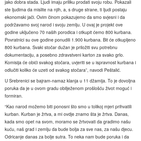
jako dobra stada. Ljudi imaju priliku prodati svoju robu. Pokazali
ste ljudima da mislite na njih, a, s druge strane, ti ljudi postaju
ekonomski jači. Ovim činom pokazujemo da smo svjesni i da
podržavamo svoj narod i svoju zemlju. U ovaj je projekt ove
godine uključeno 70 naših porodica i otkupit ćemo 800 kurbana.
Povratnici su ove godine ponudili 1.900 kurbana. Bit će otkupljeno
800 kurbana. Svaki stočar dužan je priložiti svu potrebnu
dokumentaciju, a posebno zdravstveni karton za svako grlo.
Komisija će obići svakog stočara, uvjeriti se u ispravnost kurbana i
odlučiti koliko će uzeti od svakog stočara”, navodi Peštalić.
U Srebrenici se bajram-namaz klanja u 11 džamija. To je dovoljna
poruka da je u ovom gradu obilježenom prošlošću život moguć i
formiran.
“Kao narod možemo biti ponosni što smo u tolikoj mjeri prihvatili
kurban. Kurban je žrtva, a mi ovdje znamo šta je žrtva. Danas,
kada smo opet na svom, moramo se žrtvovati da gradimo našu
kuću, naš grad i zemlju da bude bolja za sve nas, za našu djecu.
Odricanje danas za bolje sutra. To neka nam bude poruka i da