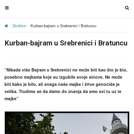
T
T
o
o
g
g
Društvo
Kurban-bajram u Srebrenici i Bratuncu
g
g
l
l
Kurban-bajram u Srebrenici i Bratuncu
e
e
n
n
a
a
v
v
“Nikada više Bajram u Srebrenici ne može biti kao što je bio,
i
i
posebno majkama koje su izgubile svoje sinove. Ne može
g
g
biti kako je bilo, ali snaga naše majke i žrtve genocida je
a
a
velika. Trudimo se da damo do znanja da smo svi tu uz te
t
t
majke”
i
i
o
o
n
n