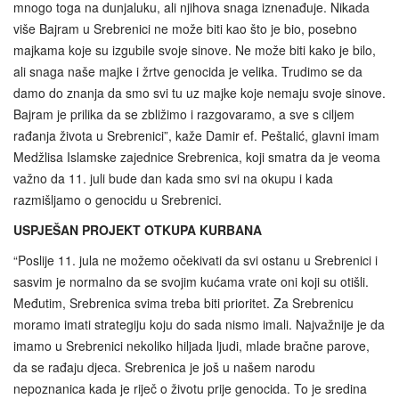
mnogo toga na dunjaluku, ali njihova snaga iznenađuje. Nikada
više Bajram u Srebrenici ne može biti kao što je bio, posebno
majkama koje su izgubile svoje sinove. Ne može biti kako je bilo,
ali snaga naše majke i žrtve genocida je velika. Trudimo se da
damo do znanja da smo svi tu uz majke koje nemaju svoje sinove.
Bajram je prilika da se zbližimo i razgovaramo, a sve s ciljem
rađanja života u Srebrenici”, kaže Damir ef. Peštalić, glavni imam
Medžlisa Islamske zajednice Srebrenica, koji smatra da je veoma
važno da 11. juli bude dan kada smo svi na okupu i kada
razmišljamo o genocidu u Srebrenici.
USPJEŠAN PROJEKT OTKUPA KURBANA
“Poslije 11. jula ne možemo očekivati da svi ostanu u Srebrenici i
sasvim je normalno da se svojim kućama vrate oni koji su otišli.
Međutim, Srebrenica svima treba biti prioritet. Za Srebrenicu
moramo imati strategiju koju do sada nismo imali. Najvažnije je da
imamo u Srebrenici nekoliko hiljada ljudi, mlade bračne parove,
da se rađaju djeca. Srebrenica je još u našem narodu
nepoznanica kada je riječ o životu prije genocida. To je sredina