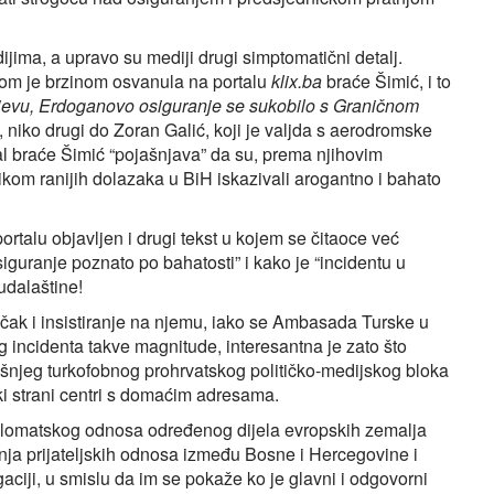
ijima, a upravo su mediji drugi simptomatični detalj.
om je brzinom osvanula na portalu
klix.ba
braće Šimić, i to
evu, Erdoganovo osiguranje se sukobilo s Graničnom
 niko drugi do Zoran Galić, koji je valjda s aerodromske
tal braće Šimić “pojašnjava” da su, prema njihovim
ikom ranijih dolazaka u BiH iskazivali arogantno i bahato
portalu objavljen i drugi tekst u kojem se čitaoce već
uranje poznato po bahatosti” i kako je “incidentu u
udalaštine!
čak i insistiranje na njemu, iako se Ambasada Turske u
g incidenta takve magnitude, interesantna je zato što
dašnjeg turkofobnog prohrvatskog političko-medijskog bloka
ki strani centri s domaćim adresama.
iplomatskog odnosa određenog dijela evropskih zemalja
ja prijateljskih odnosa između Bosne i Hercegovine i
gaciji, u smislu da im se pokaže ko je glavni i odgovorni