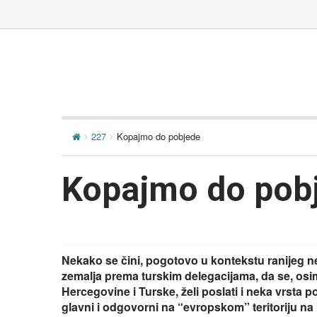
227
Kopajmo do pobjede
Kopajmo do pob
Nekako se čini, pogotovo u kontekstu ranijeg 
zemalja prema turskim delegacijama, da se, osi
Hercegovine i Turske, želi poslati i neka vrsta p
glavni i odgovorni na “evropskom” teritoriju na ko