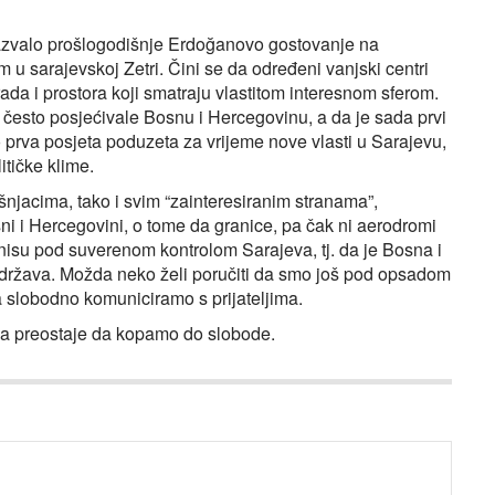
izazvalo prošlogodišnje Erdoğanovo gostovanje na
 sarajevskoj Zetri. Čini se da određeni vanjski centri
grada i prostora koji smatraju vlastitom interesnom sferom.
o često posjećivale Bosnu i Hercegovinu, a da je sada prvi
o prva posjeta poduzeta za vrijeme nove vlasti u Sarajevu,
itičke klime.
njacima, tako i svim “zainteresiranim stranama”,
i i Hercegovini, o tome da granice, pa čak ni aerodromi
 nisu pod suverenom kontrolom Sarajeva, tj. da je Bosna i
 država. Možda neko želi poručiti da smo još pod opsadom
 da slobodno komuniciramo s prijateljima.
ma preostaje da kopamo do slobode.