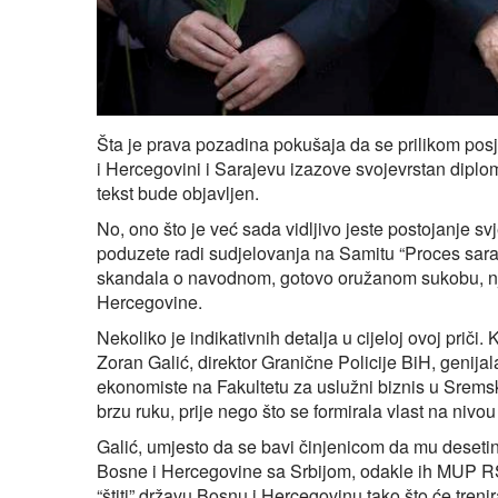
Šta je prava pozadina pokušaja da se prilikom po
i Hercegovini i Sarajevu izazove svojevrstan diplo
tekst bude objavljen.
No, ono što je već sada vidljivo jeste postojanje 
poduzete radi sudjelovanja na Samitu “Proces sara
skandala o navodnom, gotovo oružanom sukobu, nje
Hercegovine.
Nekoliko je indikativnih detalja u cijeloj ovoj priči. 
Zoran Galić, direktor Granične Policije BiH, genija
ekonomiste na Fakultetu za uslužni biznis u Srem
brzu ruku, prije nego što se formirala vlast na nivo
Galić, umjesto da se bavi činjenicom da mu deseti
Bosne i Hercegovine sa Srbijom, odakle ih MUP RS-
“štiti” državu Bosnu i Hercegovinu tako što će tren