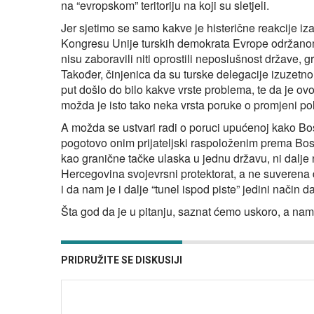
na “evropskom” teritoriju na koji su sletjeli.
Jer sjetimo se samo kakve je histerične reakcije 
Kongresu Unije turskih demokrata Evrope održanom u
nisu zaboravili niti oprostili neposlušnost države, 
Također, činjenica da su turske delegacije izuzetn
put došlo do bilo kakve vrste problema, te da je ov
možda je isto tako neka vrsta poruke o promjeni pol
A možda se ustvari radi o poruci upućenoj kako Boš
pogotovo onim prijateljski raspoloženim prema Bosn
kao granične tačke ulaska u jednu državu, ni dalje
Hercegovina svojevrsni protektorat, a ne suverena
i da nam je i dalje “tunel ispod piste” jedini način
Šta god da je u pitanju, saznat ćemo uskoro, a na
PRIDRUŽITE SE DISKUSIJI