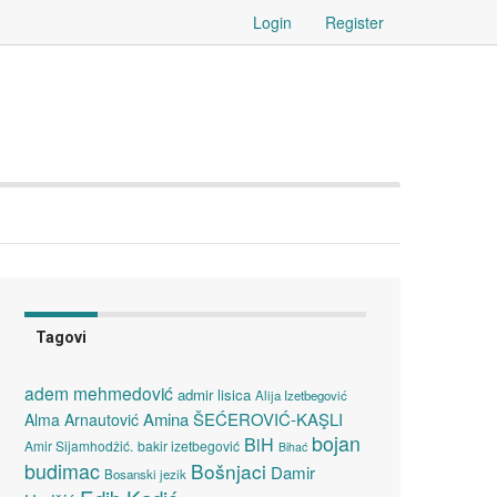
Login
Register
Tagovi
adem mehmedović
admir lisica
Alija Izetbegović
Amina ŠEĆEROVIĆ-KAŞLI
Alma Arnautović
bojan
BiH
Amir Sijamhodžić.
bakir izetbegović
Bihać
budimac
Bošnjaci
Damir
Bosanski jezik