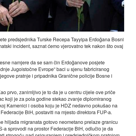
sjete predsjednika Turske Recepa Tayyipa Erdoğana Bosni
matski incident, saznat ćemo vjerovatno tek nakon što ovaj
svjesne namjere da se sam čin Erdoğanove posjete
dnje Jugoistočne Evrope” baci u sjenu fabriciranog
gove pratnje i pripadnika Granične policije Bosne i
Kao prvo, zanimljivo je to da je u centru cijele ove priče
lac koji je za pola godine stekao zvanje diplomiranog
skoj Kamenici i osoba koju je HDZ nedavno pokušao na
u Federacije BiH, postaviti na mjesto direktora FUP-a.
ne hiljada migranata gotovo neometano prelaze granicu
a sprovodi na prostor Federacije BiH, odlučio je da
irati strogoću nad osiguranjem i predsjedničkom pratnjom