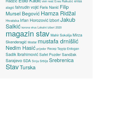
Edib Kadić
Hadžić
enisa
elvir resić
Enes Ratkušić
Filip
fahrudin vojić
Faris Nanić
alagić
Hamza Ridžal
Mursel Begović
Jakub
Irfan Horozović
Izbori
Hrvatska
Salkić
Lokalni izbori 2020
korona virus
magazin stav
Mirza
Mahir Sokolija
mustafa drnišlić
Skenderagić
Mostar
Nedim Hasić
Recep Tayyip Erdogan
prijedor
Sadik Ibrahimović
Sandžak
Safet Pozder
Srebrenica
Sarajevo
SDA
Srbija
Sirija
Stav
Turska