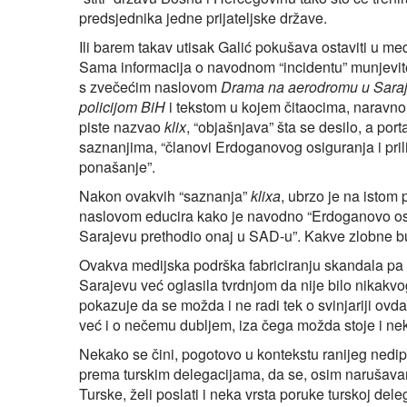
predsjednika jedne prijateljske države.
Ili barem takav utisak Galić pokušava ostaviti u med
Sama informacija o navodnom “incidentu” munjevit
s zvečećim naslovom
Drama na aerodromu u Saraj
policijom BiH
i tekstom u kojem čitaocima, naravno,
piste nazvao
klix
, “objašnjava” šta se desilo, a por
saznanjima, “članovi Erdoganovog osiguranja i pril
ponašanje”.
Nakon ovakvih “saznanja”
klixa
, ubrzo je na istom 
naslovom educira kako je navodno “Erdoganovo osig
Sarajevu prethodio onaj u SAD-u”. Kakve zlobne b
Ovakva medijska podrška fabriciranju skandala pa 
Sarajevu već oglasila tvrdnjom da nije bilo nikakvo
pokazuje da se možda i ne radi tek o svinjariji ov
već i o nečemu dubljem, iza čega možda stoje i ne
Nekako se čini, pogotovo u kontekstu ranijeg ned
prema turskim delegacijama, da se, osim narušavan
Turske, želi poslati i neka vrsta poruke turskoj dele