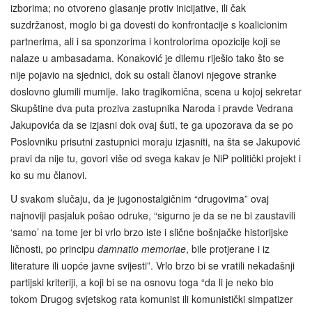
izborima; no otvoreno glasanje protiv inicijative, ili čak
suzdržanost, moglo bi ga dovesti do konfrontacije s koalicionim
partnerima, ali i sa sponzorima i kontrolorima opozicije koji se
nalaze u ambasadama. Konaković je dilemu riješio tako što se
nije pojavio na sjednici, dok su ostali članovi njegove stranke
doslovno glumili mumije. Iako tragikomična, scena u kojoj sekretar
Skupštine dva puta proziva zastupnika Naroda i pravde Vedrana
Jakupovića da se izjasni dok ovaj šuti, te ga upozorava da se po
Poslovniku prisutni zastupnici moraju izjasniti, na šta se Jakupović
pravi da nije tu, govori više od svega kakav je NiP politički projekt i
ko su mu članovi.
U svakom slučaju, da je jugonostalgičnim “drugovima” ovaj
najnoviji pasjaluk pošao odruke, “sigurno je da se ne bi zaustavili
‘samo’ na tome jer bi vrlo brzo iste i slične bošnjačke historijske
ličnosti, po principu
damnatio memoriae
, bile protjerane i iz
literature ili uopće javne svijesti”. Vrlo brzo bi se vratili nekadašnji
partijski kriteriji, a koji bi se na osnovu toga “da li je neko bio
tokom Drugog svjetskog rata komunist ili komunistički simpatizer