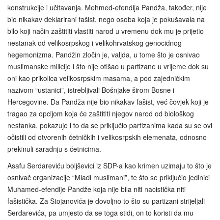
konstrukcije i učitavanja. Mehmed-efendija Pandža, također, nije
bio nikakav deklarirani fašist, nego osoba koja je pokušavala na
bilo koji način zaštititi vlastiti narod u vremenu dok mu je prijetio
nestanak od velikosrpskog i velikohrvatskog genocidnog
hegemonizma. Pandžin zločin je, valjda, u tome što je osnivao
muslimanske milicije i što nije otišao u partizane u vrijeme dok su
oni kao prikolica velikosrpskim masama, a pod zajedničkim
nazivom “ustanici”, istrebljivali Bošnjake širom Bosne i
Hercegovine. Da Pandža nije bio nikakav fašist, već čovjek koji je
tragao za opcijom koja će zaštititi njegov narod od biološkog
nestanka, pokazuje i to da se priključio partizanima kada su se ovi
očistili od otvorenih četničkih i velikosrpskih elemenata, odnosno
prekinuli saradnju s četnicima.
Asafu Serdareviću boljševici iz SDP-a kao krimen uzimaju to što je
osnivač organizacije “Mladi muslimani”, te što se priključio jedinici
Muhamed-efendije Pandže koja nije bila niti nacistička niti
fašistička. Za Stojanovića je dovoljno to što su partizani strijeljali
Serdarevića, pa umjesto da se toga stidi, on to koristi da mu