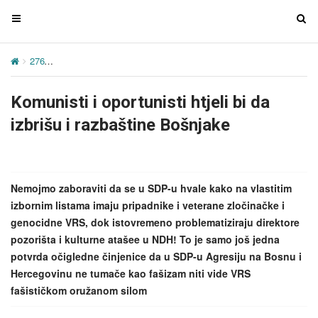
T
T
o
o
g
g
276
Komunisti i oportunisti htjeli bi da izbrišu i razbaštine Bošnjake
g
g
l
l
Komunisti i oportunisti htjeli bi da
e
e
n
n
izbrišu i razbaštine Bošnjake
a
a
v
v
i
i
g
g
Nemojmo zaboraviti da se u SDP-u hvale kako na vlastitim
a
a
izbornim listama imaju pripadnike i veterane zločinačke i
t
t
genocidne VRS, dok istovremeno problematiziraju direktore
i
i
pozorišta i kulturne atašee u NDH! To je samo još jedna
o
o
potvrda očigledne činjenice da u SDP-u Agresiju na Bosnu i
n
n
Hercegovinu ne tumače kao fašizam niti vide VRS
fašističkom oružanom silom