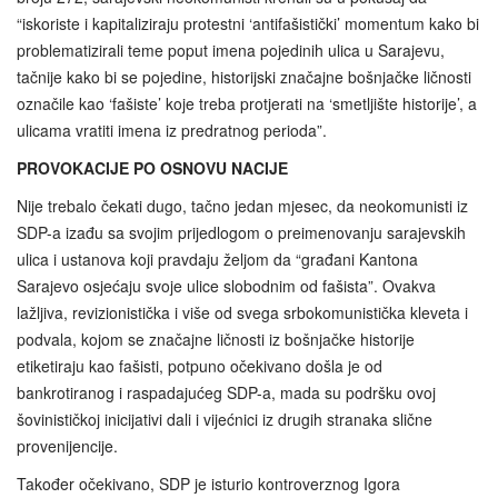
“iskoriste i kapitaliziraju protestni ‘antifašistički’ momentum kako bi
problematizirali teme poput imena pojedinih ulica u Sarajevu,
tačnije kako bi se pojedine, historijski značajne bošnjačke ličnosti
označile kao ‘fašiste’ koje treba protjerati na ‘smetljište historije’, a
ulicama vratiti imena iz predratnog perioda”.
PROVOKACIJE PO OSNOVU NACIJE
Nije trebalo čekati dugo, tačno jedan mjesec, da neokomunisti iz
SDP-a izađu sa svojim prijedlogom o preimenovanju sarajevskih
ulica i ustanova koji pravdaju željom da “građani Kantona
Sarajevo osjećaju svoje ulice slobodnim od fašista”. Ovakva
lažljiva, revizionistička i više od svega srbokomunistička kleveta i
podvala, kojom se značajne ličnosti iz bošnjačke historije
etiketiraju kao fašisti, potpuno očekivano došla je od
bankrotiranog i raspadajućeg SDP-a, mada su podršku ovoj
šovinističkoj inicijativi dali i vijećnici iz drugih stranaka slične
provenijencije.
Također očekivano, SDP je isturio kontroverznog Igora