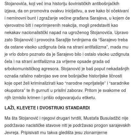
Stojanovića, koji već ima historiju šovinističkih antibošnjačkih
izjava, da on promovira ovakvu inicijativu, a sve kako bi očekivani
i neminovni bunt i zgražanje većine građana Sarajeva, u kojem će
vjerovatno biti i neprimjerenih reakcija, mogli predstaviti kao
nekakav nacionalistički napad na ugroženog Stojanovića. Upravo
zato Stojanović i provocira Sarajlije tvrdnjama da “Sarajevo treba
da ostane visoko uzdignuta čela na strani antifašizma”, mada mu
je vrlo dobro poznato da je Sarajevo bilo i ostalo visoko uzdignuta
čela i na strani antifašizma za vrijeme opsade grada od
srbokomunističkog agresora. Stojanović je baš poput nekadašnjih
oznaša rafalno nabrojao sve one bošnjačke historijske ličnosti
koje opet želi kriminalizirati kao “narodne neprijatelje” i “saradnike
okupatora” te ih gurnuti u prisilni zaborav. Pritom je svakome od
njih izmislio krimen i prišio odgovarajuću etiketu.
LAŽI, KLEVETE I DVOSTRUKI STANDARDI
Ma šta Stojanović i njegovi drugari tvrdili, Mustafa Busuladžić nije
podržavao nacističke stavove niti je podržavao progon sarajevskih
Jevreja. Pripisivati mu takva gledišta jesu zlonamjerne