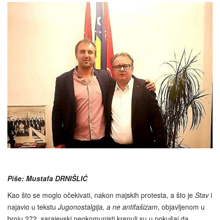
Piše: Mustafa DRNIŠLIĆ
Kao što se moglo očekivati, nakon majskih protesta, a što je
Stav
i
najavio u tekstu
Jugonostalgija, a ne antifašizam
, objavljenom u
broju 272, sarajevski neokomunisti krenuli su u pokušaj da