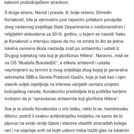
kakvom probošnjačkom strankom.
S druge strane, Narod i pravda, ili, bolje rečeno, Elmedin
Konaković, bila je vjerovatno pod najvećim pritiskom ponajviše
zbog nedavnog izvještaja State Departmenta o međunarodnim i
religijskim slobodama za 2019. godinu, u kojem se navodi “kako
je Konaković u intervjuu izjavio da mu ne smeta to što se jedna
lokalna osnovna škola nastavlja zvati po antisemitu i ustaši iz
Drugog svjetskog rata koji je glorificirao Hitlera”. Naravno, misli se
na OŠ “Mustafa Busuladžić”, a etikete antisemit i ustaša
neprimjereni su termini iz ovog izvještaja zbog kojeg je generalna
sekretarka SBB-a Sanela Prašović-Gadžo, koja je baš kao i njen
vlasnik uvijek osjetljivija na interese vanjskih centara umjesto
bošnjačkog naroda, Konakoviću predvidjela kraj političke karijere
tvrdnjom da je “opravdavao antisemita koji glorificira Hitlera”.
Sve je to stavilo Konakovića u vrlo tešku, reklo bi se, hamletovsku
dilemu: podrži li ovakvu antibošnjačku inicijativu ne samo da bi
pljunuo na svoje ranije izjave i stavove vlastitih stranačkih kolega
već i na osjećaje onih od kojih uskoro treba tražiti glas na lokalnim