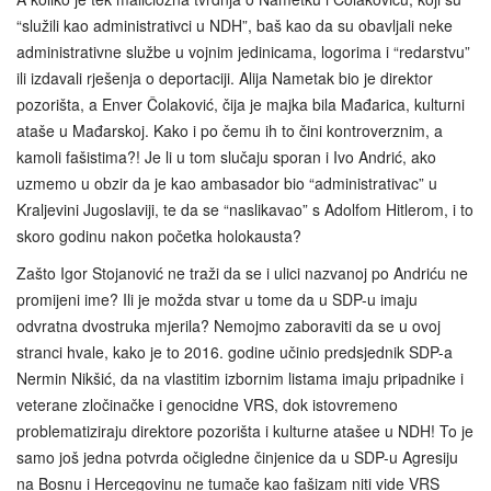
“služili kao administrativci u NDH”, baš kao da su obavljali neke
administrativne službe u vojnim jedinicama, logorima i “redarstvu”
ili izdavali rješenja o deportaciji. Alija Nametak bio je direktor
pozorišta, a Enver Čolaković, čija je majka bila Mađarica, kulturni
ataše u Mađarskoj. Kako i po čemu ih to čini kontroverznim, a
kamoli fašistima?! Je li u tom slučaju sporan i Ivo Andrić, ako
uzmemo u obzir da je kao ambasador bio “administrativac” u
Kraljevini Jugoslaviji, te da se “naslikavao” s Adolfom Hitlerom, i to
skoro godinu nakon početka holokausta?
Zašto Igor Stojanović ne traži da se i ulici nazvanoj po Andriću ne
promijeni ime? Ili je možda stvar u tome da u SDP-u imaju
odvratna dvostruka mjerila? Nemojmo zaboraviti da se u ovoj
stranci hvale, kako je to 2016. godine učinio predsjednik SDP-a
Nermin Nikšić, da na vlastitim izbornim listama imaju pripadnike i
veterane zločinačke i genocidne VRS, dok istovremeno
problematiziraju direktore pozorišta i kulturne atašee u NDH! To je
samo još jedna potvrda očigledne činjenice da u SDP-u Agresiju
na Bosnu i Hercegovinu ne tumače kao fašizam niti vide VRS