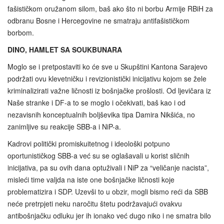
fašističkom oružanom silom, baš ako što ni borbu Armije RBiH za
odbranu Bosne i Hercegovine ne smatraju antifašističkom
borbom.
DINO, HAMLET SA SOUKBUNARA
Moglo se i pretpostaviti ko će sve u Skupštini Kantona Sarajevo
podržati ovu klevetničku i revizionistički inicijativu kojom se žele
kriminalizirati važne ličnosti iz bošnjačke prošlosti. Od ljevičara iz
Naše stranke i DF-a to se moglo i očekivati, baš kao i od
nezavisnih konceptualnih boljševika tipa Damira Nikšića, no
zanimljive su reakcije SBB-a i NiP-a.
Kadrovi politički promiskuitetnog i ideološki potpuno
oportunističkog SBB-a već su se oglašavali u korist sličnih
inicijativa, pa su ovih dana optuživali i NiP za “veličanje nacista”,
misleći time valjda na iste one bošnjačke ličnosti koje
problematizira i SDP. Uzevši to u obzir, mogli bismo reći da SBB
neće pretrpjeti neku naročitu štetu podržavajući ovakvu
antibošnjačku odluku jer ih ionako već dugo niko i ne smatra bilo