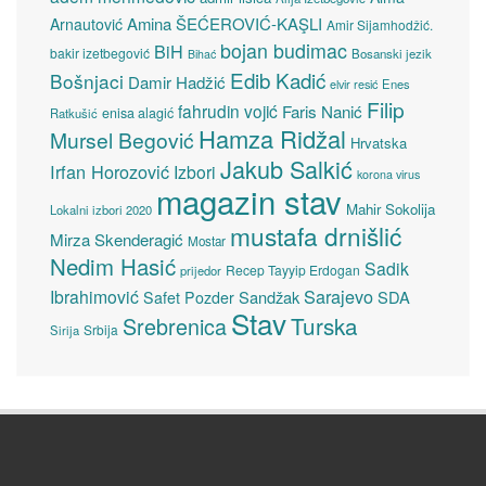
Amina ŠEĆEROVIĆ-KAŞLI
Arnautović
Amir Sijamhodžić.
bojan budimac
BiH
bakir izetbegović
Bosanski jezik
Bihać
Edib Kadić
Bošnjaci
Damir Hadžić
elvir resić
Enes
Filip
fahrudin vojić
Faris Nanić
enisa alagić
Ratkušić
Hamza Ridžal
Mursel Begović
Hrvatska
Jakub Salkić
Irfan Horozović
Izbori
korona virus
magazin stav
Mahir Sokolija
Lokalni izbori 2020
mustafa drnišlić
Mirza Skenderagić
Mostar
Nedim Hasić
Sadik
Recep Tayyip Erdogan
prijedor
Sarajevo
Ibrahimović
Sandžak
SDA
Safet Pozder
Stav
Turska
Srebrenica
Srbija
Sirija