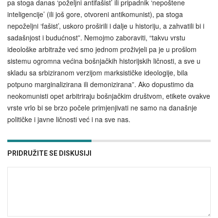
pa stoga danas ‘poželjni antifašist’ ili pripadnik ‘nepoštene
inteligencije’ (ili još gore, otvoreni antikomunist), pa stoga
nepoželjni ‘fašist’, uskoro proširili i dalje u historiju, a zahvatili bi i
sadašnjost i budućnost”. Nemojmo zaboraviti, “takvu vrstu
ideološke arbitraže već smo jednom proživjeli pa je u prošlom
sistemu ogromna većina bošnjačkih historijskih ličnosti, a sve u
skladu sa srbiziranom verzijom marksističke ideologije, bila
potpuno marginalizirana ili demonizirana”. Ako dopustimo da
neokomunisti opet arbitriraju bošnjačkim društvom, etikete ovakve
vrste vrlo bi se brzo počele primjenjivati ne samo na današnje
političke i javne ličnosti već i na sve nas.
PRIDRUŽITE SE DISKUSIJI