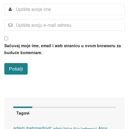
Sačuvaj moje ime, email i web stranicu u ovom browseru za
buduće komentare.
Tagovi
adem mehmedović
Alma
admir lisica
Alija Izetbegović