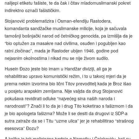
nalijepi etiketu fašiste, te da čak i čitav mladomuslimanski pokret
indirektno označi fašističkim.
Stojanović problematizira i Osman-efendiju Rastodera,
komandanta sandžačke muslimanske milicije, koja je sačuvala
tamošnji bošnjački narod od četničkog genocida, pa izmišlja da je
“bio optužen za masakre nad civilima, osuđen i pogubljen kao
ratni zločinac”, mada je Rastoder ubijen 1946. godine pod
nejasnim okolnostima i nikad mu se nije živom sudilo.
Husein Đozo jeste bio imam u Handžar diviziji, ali ga je
rehabilitirao upravo komunistički režim, i to u takvoj mjeri da je
prema nekim izvorima bio lični Titov prevoditelj kada je Broz išao
u posjetu arapskim zemljama. Nije valjda da drug Stojanović
pokušava revidirati odluke “najvećeg sina naših naroda i
narodnosti”? Znači li to da je i drug Tito koketirao s fašizmom i da
je bio apologeta fašizma? Može li se desiti da drugovi iz SDP-a
sutra zatraže da se i Titu “uzme ulica” jer je rehabilitirao “strašnog
esesovca” Đozu?
A koliko je tek maliciozna tvrdnja o Nametku i Čolakoviću, koji su