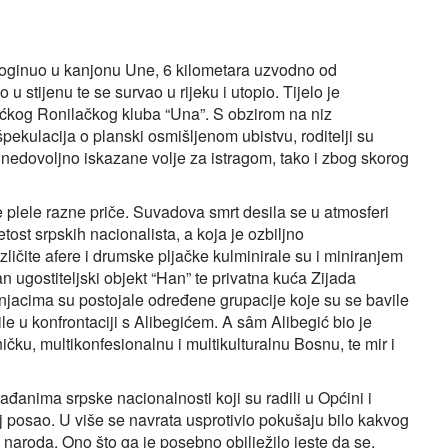
poginuo u kanjonu Une, 6 kilometara uzvodno od
stijenu te se survao u rijeku i utopio. Tijelo je
ćkog Ronilačkog kluba “Una”. S obzirom na niz
špekulacija o planski osmišljenom ubistvu, roditelji su
g nedovoljno iskazane volje za istragom, tako i zbog skorog
plele razne priče. Suvadova smrt desila se u atmosferi
ost srpskih nacionalista, a koja je ozbiljno
zličite afere i drumske pljačke kulminirale su i miniranjem
an ugostiteljski objekt “Han” te privatna kuća Zijada
njacima su postojale određene grupacije koje su se bavile
le u konfrontaciji s Alibegićem. A sâm Alibegić bio je
ičku, multikonfesionalnu i multikulturalnu Bosnu, te mir i
nima srpske nacionalnosti koji su radili u Općini i
oj posao. U više se navrata usprotivio pokušaju bilo kakvog
naroda. Ono što ga je posebno obilježilo jeste da se,