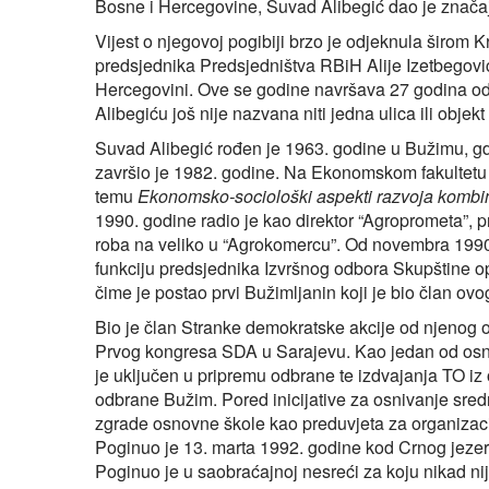
Bosne i Hercegovine, Suvad Alibegić dao je znača
Vijest o njegovoj pogibiji brzo je odjeknula širom K
predsjednika Predsjedništva RBiH Alije Izetbegović
Hercegovini. Ove se godine navršava 27 godina od 
Alibegiću još nije nazvana niti jedna ulica ili objekt 
Suvad Alibegić rođen je 1963. godine u Bužimu, gd
završio je 1982. godine. Na Ekonomskom fakultetu 
temu
Ekonomsko-sociološki aspekti razvoja kombi
1990. godine radio je kao direktor “Agroprometa”, 
roba na veliko u “Agrokomercu”. Od novembra 199
funkciju predsjednika Izvršnog odbora Skupštine 
čime je postao prvi Bužimljanin koji je bio član ov
Bio je član Stranke demokratske akcije od njenog 
Prvog kongresa SDA u Sarajevu. Kao jedan od osni
je uključen u pripremu odbrane te izdvajanja TO iz 
odbrane Bužim. Pored inicijative za osnivanje sred
zgrade osnovne škole kao preduvjeta za organizaci
Poginuo je 13. marta 1992. godine kod Crnog jeze
Poginuo je u saobraćajnoj nesreći za koju nikad n