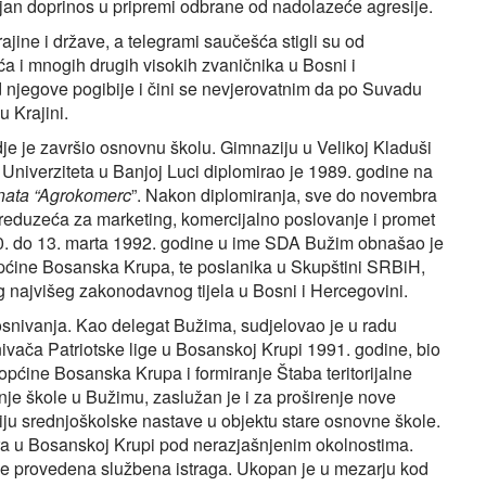
jan doprinos u pripremi odbrane od nadolazeće agresije.
rajine i države, a telegrami saučešća stigli su od
a i mnogih drugih visokih zvaničnika u Bosni i
njegove pogibije i čini se nevjerovatnim da po Suvadu
u Krajini.
je je završio osnovnu školu. Gimnaziju u Velikoj Kladuši
Univerziteta u Banjoj Luci diplomirao je 1989. godine na
nata “Agrokomerc
”. Nakon diplomiranja, sve do novembra
preduzeća za marketing, komercijalno poslovanje i promet
0. do 13. marta 1992. godine u ime SDA Bužim obnašao je
općine Bosanska Krupa, te poslanika u Skupštini SRBiH,
og najvišeg zakonodavnog tijela u Bosni i Hercegovini.
osnivanja. Kao delegat Bužima, sudjelovao je u radu
vača Patriotske lige u Bosanskoj Krupi 1991. godine, bio
općine Bosanska Krupa i formiranje Štaba teritorijalne
nje škole u Bužimu, zaslužan je i za proširenje nove
ju srednjoškolske nastave u objektu stare osnovne škole.
ra u Bosanskoj Krupi pod nerazjašnjenim okolnostima.
ije provedena službena istraga. Ukopan je u mezarju kod