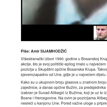
Piše: Amir SIJAMHODŽIĆ
Višestranački izbori 1990. godine u Bosanskoj Krup
akcije, što je svoj politički epilog imalo u najveć
pozicija u Skupštini općine Bosanska Krupa. Takvom 
sjeverozapadno od Une, gdje je u najvećem dijelu
Kako su u ukupnom broju glasova u znatnom broju par
zajednice, a danas općine Bužim, za predsjednik
izabran je Suvad Alibegić iz Bužima, koji je uz to i
Bosne i Hercegovine. Na ovim je pozicijama Alibeg
nesreći u kanjonu Une. Pored važne uloge u pripr