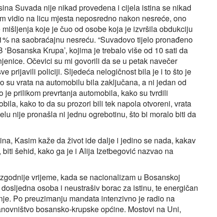
ina Suvada nije nikad provedena i cijela istina se nikad
 sam vidio na licu mjesta neposredno nakon nesreće, ono
e mišljenja koje je čuo od osobe koja je izvršila obdukciju
ek 1% na saobraćajnu nesreću. “Suvadovo tijelo pronađeno
B ‘Bosanska Krupa’, kojima je trebalo više od 10 sati da
enice. Očevici su mi govorili da se u petak navečer
e prijavili policiji. Sljedeća nelogičnost bila je i to što je
o su vrata na automobilu bila zaključana, a ni jedan od
 je prilikom prevrtanja automobila, kako su tvrdili
mobila, kako to da su prozori bili tek napola otvoreni, vrata
jelu nije pronašla ni jednu ogrebotinu, što bi moralo biti da
ina, Kasim kaže da život ide dalje i jedino se nada, kakav
biti šehid, kako ga je i Alija Izetbegović nazvao na
nezgodnije vrijeme, kada se nacionalizam u Bosanskoj
 dosljedna osoba i neustrašiv borac za istinu, te energičan
anje. Po preuzimanju mandata intenzivno je radio na
tanovništvo bosansko-krupske općine. Mostovi na Uni,