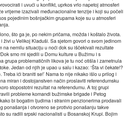
ovocirati i uvući u konflikt, uprkos vrlo napetoj atmosferi
 vrijeme izazivali međunacionalne tenzije i koji su počeli
rkos pojedinim bošnjačkim grupama koje su u atmosferi
anja.
lono, što ga je, po nekim pričama, možda i koštalo života.
 živi u Velikoj Kladuši. Sa sjetom govori o svom jedinom
na nemilu situaciju u noći dok su iščekivali rezultate
Dok smo mi sjedili u Domu kulture u Bužimu i s
na grupa problematičnih likova je tu noć otišla i zametnula
e. Jedan od njih je upao u salu i kazao: ‘Šta vi čekate!?
Treba ići braniti se!’ Nama to nije nikako išlo u prilog i
i na miran i dostojanstven način proslaviti referendumsku
ro stopostotni rezultat na referendumu. A toj grupi
a pravili probleme komandi bužimske brigade i Petog
 kako bi bogatim ljudima i stranim penzionerima prodavali
og ponašanja i otvoreno se protivio ponašanju takve
što su radili srpski nacionalisti u Bosanskoj Krupi. Bojim