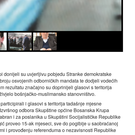
i donijeli su uvjerljivu pobjedu Stranke demokratske
em broju osvojenih odborničkih mandata te dodjeli vodećih
rezultatu značajno su doprinijeli glasovi s teritorija
 živjelo bošnjačko-muslimansko stanovništvo.
ticipirali i glasovi s teritorija tadašnje mjesne
a Izvršnog odbora Skupštine općine Bosanska Krupa
zabran i za poslanika u Skupštini Socijalističke Republike
ić proveo 15-ak mjeseci, sve do pogibije u saobraćanoj
emi i provođenju referenduma o nezavisnosti Republike