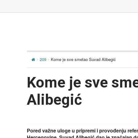
209
Kome je sve smetao Suvad Alibegić
Kome je sve sm
Alibegić
Pored važne uloge u pripremi i provođenju ref
Hercegovine, Suvad Alibegić dao je značajan d