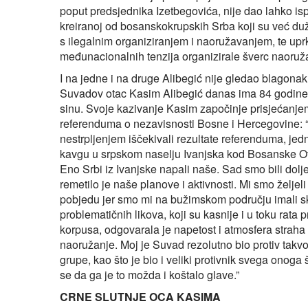
poput predsjednika Izetbegovića, nije dao lahko ispr
kreiranoj od bosanskokrupskih Srba koji su već duže
s ilegalnim organiziranjem i naoružavanjem, te up
međunacionalnih tenzija organizirale šverc naoruž
I na jedne i na druge Alibegić nije gledao blagonak
Suvadov otac Kasim Alibegić danas ima 84 godine i
sinu. Svoje kazivanje Kasim započinje prisjećanjem 
referenduma o nezavisnosti Bosne i Hercegovine: “
nestrpljenjem iščekivali rezultate referenduma, jed
kavgu u srpskom naselju Ivanjska kod Bosanske Otok
Eno Srbi iz Ivanjske napali naše. Sad smo bili dolje. 
remetilo je naše planove i aktivnosti. Mi smo željel
pobjedu jer smo mi na bužimskom području imali sko
problematičnih likova, koji su kasnije i u toku rat
korpusa, odgovarala je napetost i atmosfera straha
naoružanje. Moj je Suvad rezolutno bio protiv takv
grupe, kao što je bio i veliki protivnik svega onoga 
se da ga je to možda i koštalo glave.”
CRNE SLUTNJE OCA KASIMA