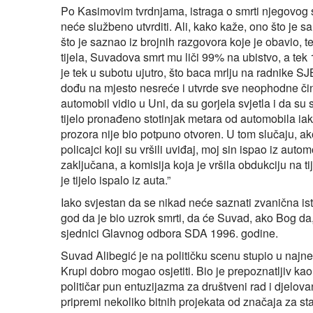
Po Kasimovim tvrdnjama, istraga o smrti njegovog s
neće službeno utvrditi. Ali, kako kaže, ono što je
što je saznao iz brojnih razgovora koje je obavio, t
tijela, Suvadova smrt mu liči 99% na ubistvo, a t
je tek u subotu ujutro, što baca mrlju na radnike SJ
dođu na mjesto nesreće i utvrde sve neophodne činj
automobil vidio u Uni, da su gorjela svjetla i da su sv
tijelo pronađeno stotinjak metara od automobila iak
prozora nije bio potpuno otvoren. U tom slučaju, ako
policajci koji su vršili uviđaj, moj sin ispao iz auto
zaključana, a komisija koja je vršila obdukciju na ti
je tijelo ispalo iz auta.”
Iako svjestan da se nikad neće saznati zvanična ist
god da je bio uzrok smrti, da će Suvad, ako Bog da, 
sjednici Glavnog odbora SDA 1996. godine.
Suvad Alibegić je na političku scenu stupio u naj
Krupi dobro mogao osjetiti. Bio je prepoznatljiv kao
političar pun entuzijazma za društveni rad i djelov
pripremi nekoliko bitnih projekata od značaja za s