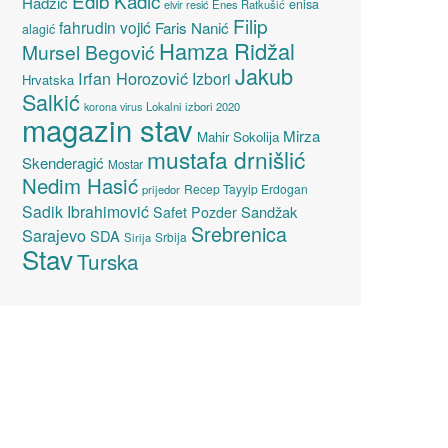
Edib Kadić
Hadžić
enisa
elvir resić
Enes Ratkušić
Filip
fahrudin vojić
Faris Nanić
alagić
Hamza Ridžal
Mursel Begović
Jakub
Irfan Horozović
Izbori
Hrvatska
Salkić
Lokalni izbori 2020
korona virus
magazin stav
Mirza
Mahir Sokolija
mustafa drnišlić
Skenderagić
Mostar
Nedim Hasić
Recep Tayyip Erdogan
prijedor
Sadik Ibrahimović
Sandžak
Safet Pozder
Srebrenica
Sarajevo
SDA
Srbija
Sirija
Stav
Turska