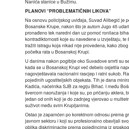
Nanića stanice u Bužimu.
PLANOVI “PROBLEMATIČNIH LIKOVA”
Na osnovu policijskog uviđaja, Suvad Alibegić je 
Bosanske Krupe, nakon što je autom Jugo 45 udario u 
pronađeno tek naredni dan uz pomoć ronilaca biha
kontradiktornosti koje su navedene u izvještaju, te 
tražili istragu koja nikad nije provedena, kako zbo
početka rata u Bosanskoj Krupi.
U danima nakon pogibije oko Suvadove smrti su se 
kada se u Bosanskoj Krupi već debelo osjetila napet
nagovještavala nacionalni rascjep i ratni sukob. Ra
pojedinih ugostiteljskih objekata. Tih je dana minir
Kadića, načelnika SJB za regiju Bihać. I među Boš
švercom naoružanja i koje su, po pričanju aktera, bi
jedan od onih koji je do zadnjeg vjerovao u multietn
suživot među svim Krupljanima.
Ostao je zapamćen po korektnom odnosu prema građa
javnom sektoru i koji su profesionalno obavljali sv
oblika diskriminacije prema pojedincima iz srpskog 