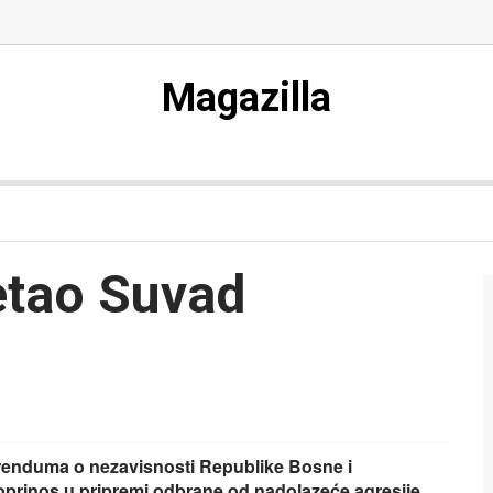
Magazilla
etao Suvad
erenduma o nezavisnosti Republike Bosne i
oprinos u pripremi odbrane od nadolazeće agresije.