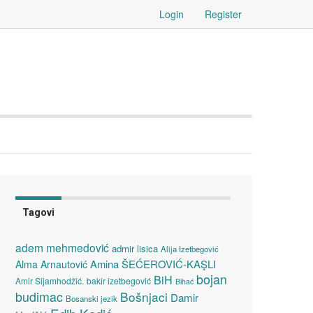
Login
Register
Tagovi
adem mehmedović
admir lisica
Alija Izetbegović
Amina ŠEĆEROVIĆ-KAŞLI
Alma Arnautović
bojan
BiH
Amir Sijamhodžić.
bakir izetbegović
Bihać
budimac
Bošnjaci
Damir
Bosanski jezik