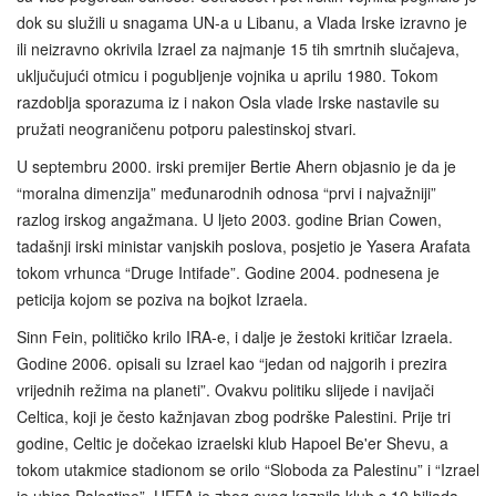
dok su služili u snagama UN-a u Libanu, a Vlada Irske izravno je
ili neizravno okrivila Izrael za najmanje 15 tih smrtnih slučajeva,
uključujući otmicu i pogubljenje vojnika u aprilu 1980. Tokom
razdoblja sporazuma iz i nakon Osla vlade Irske nastavile su
pružati neograničenu potporu palestinskoj stvari.
U septembru 2000. irski premijer Bertie Ahern objasnio je da je
“moralna dimenzija” međunarodnih odnosa “prvi i najvažniji”
razlog irskog angažmana. U ljeto 2003. godine Brian Cowen,
tadašnji irski ministar vanjskih poslova, posjetio je Yasera Arafata
tokom vrhunca “Druge Intifade”. Godine 2004. podnesena je
peticija kojom se poziva na bojkot Izraela.
Sinn Fein, političko krilo IRA-e, i dalje je žestoki kritičar Izraela.
Godine 2006. opisali su Izrael kao “jedan od najgorih i prezira
vrijednih režima na planeti”. Ovakvu politiku slijede i navijači
Celtica, koji je često kažnjavan zbog podrške Palestini. Prije tri
godine, Celtic je dočekao izraelski klub Hapoel Be'er Shevu, a
tokom utakmice stadionom se orilo “Sloboda za Palestinu” i “Izrael