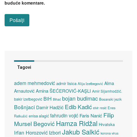
buduće komentare.
Tagovi
adem mehmedović
Alma
admir lisica
Alija Izetbegović
Amina ŠEĆEROVIĆ-KAŞLI
Arnautović
Amir Sijamhodžić.
bojan budimac
BiH
bakir izetbegović
Bosanski jezik
Bihać
Edib Kadić
Bošnjaci
Damir Hadžić
elvir resić
Enes
Filip
fahrudin vojić
Faris Nanić
enisa alagić
Ratkušić
Hamza Ridžal
Mursel Begović
Hrvatska
Jakub Salkić
Irfan Horozović
Izbori
korona virus