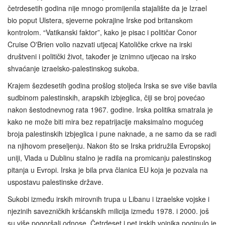
četrdesetih godina nije mnogo promijenila stajalište da je Izrael
bio poput Ulstera, sjeverne pokrajine Irske pod britanskom
kontrolom. “Vatikanski faktor”, kako je pisac i političar Conor
Cruise O'Brien volio nazvati utjecaj Katoličke crkve na irski
društveni i politički život, također je iznimno utjecao na irsko
shvaćanje izraelsko-palestinskog sukoba.
Krajem šezdesetih godina prošlog stoljeća Irska se sve više bavila
sudbinom palestinskih, arapskih izbjeglica, čiji se broj povećao
nakon šestodnevnog rata 1967. godine. Irska politika smatrala je
kako ne može biti mira bez repatrijacije maksimalno mogućeg
broja palestinskih izbjeglica i pune naknade, a ne samo da se radi
na njihovom preseljenju. Nakon što se Irska pridružila Evropskoj
uniji, Vlada u Dublinu stalno je radila na promicanju palestinskog
pitanja u Evropi. Irska je bila prva članica EU koja je pozvala na
uspostavu palestinske države.
Sukobi između irskih mirovnih trupa u Libanu i izraelske vojske i
njezinih savezničkih kršćanskih milicija između 1978. i 2000. još
su više pogoršali odnose. Četrdeset i pet irskih vojnika poginulo je