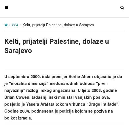
T
T
o
o
g
g
224
Kelti, prijatelji Palestine, dolaze u Sarajevo
g
g
l
l
Kelti, prijatelji Palestine, dolaze u
e
e
n
n
Sarajevo
a
a
v
v
i
i
g
g
U septembru 2000. irski premijer Bertie Ahern objasnio je da
a
a
je “moralna dimenzija” međunarodnih odnosa “prvi i
t
t
najvažniji” razlog irskog angažmana. U ljeto 2003. godine
i
i
Brian Cowen, tadašnji irski ministar vanjskih poslova,
o
o
posjetio je Yasera Arafata tokom vrhunca “Druge Intifade”.
n
n
Godine 2004. podnesena je peticija kojom se poziva na
bojkot Izraela.