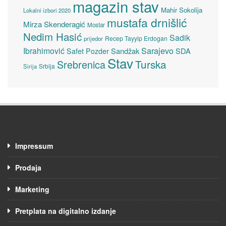
magazin stav
Mahir Sokolija
Lokalni izbori 2020
mustafa drnišlić
Mirza Skenderagić
Mostar
Nedim Hasić
Sadik
Recep Tayyip Erdogan
prijedor
Sarajevo
Ibrahimović
Sandžak
SDA
Safet Pozder
Stav
Turska
Srebrenica
Srbija
Sirija
Impressum
Prodaja
Marketing
Pretplata na digitalno izdanje