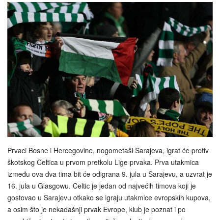
Prvaci Bosne i Hercegovine, nogometaši Sarajeva, igrat će protiv
škotskog Celtica u prvom pretkolu Lige prvaka. Prva utakmica
između ova dva tima bit će odigrana 9. jula u Sarajevu, a uzvrat je
16. jula u Glasgowu. Celtic je jedan od najvećih timova koji je
gostovao u Sarajevu otkako se igraju utakmice evropskih kupova,
a osim što je nekadašnji prvak Evrope, klub je poznat i po