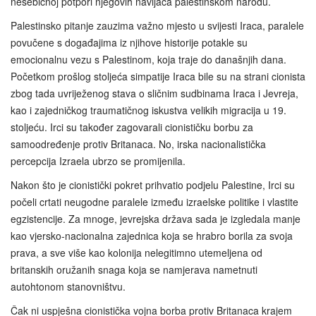
nesebičnoj potpori njegovih navijača palestinskom narodu.
Palestinsko pitanje zauzima važno mjesto u svijesti Iraca, paralele
povučene s događajima iz njihove historije potakle su
emocionalnu vezu s Palestinom, koja traje do današnjih dana.
Početkom prošlog stoljeća simpatije Iraca bile su na strani cionista
zbog tada uvriježenog stava o sličnim sudbinama Iraca i Jevreja,
kao i zajedničkog traumatičnog iskustva velikih migracija u 19.
stoljeću. Irci su također zagovarali cionističku borbu za
samoodređenje protiv Britanaca. No, irska nacionalistička
percepcija Izraela ubrzo se promijenila.
Nakon što je cionistički pokret prihvatio podjelu Palestine, Irci su
počeli crtati neugodne paralele između izraelske politike i vlastite
egzistencije. Za mnoge, jevrejska država sada je izgledala manje
kao vjersko-nacionalna zajednica koja se hrabro borila za svoja
prava, a sve više kao kolonija nelegitimno utemeljena od
britanskih oružanih snaga koja se namjerava nametnuti
autohtonom stanovništvu.
Čak ni uspješna cionistička vojna borba protiv Britanaca krajem