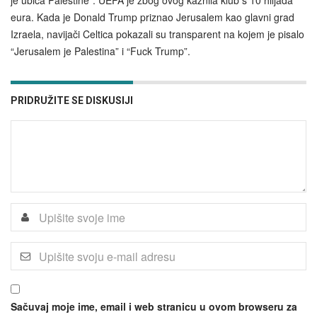
je ubica Palestine”. UEFA je zbog ovog kaznila klub s 10 hiljada
eura. Kada je Donald Trump priznao Jerusalem kao glavni grad
Izraela, navijači Celtica pokazali su transparent na kojem je pisalo
“Jerusalem je Palestina” i “Fuck Trump”.
PRIDRUŽITE SE DISKUSIJI
Sačuvaj moje ime, email i web stranicu u ovom browseru za