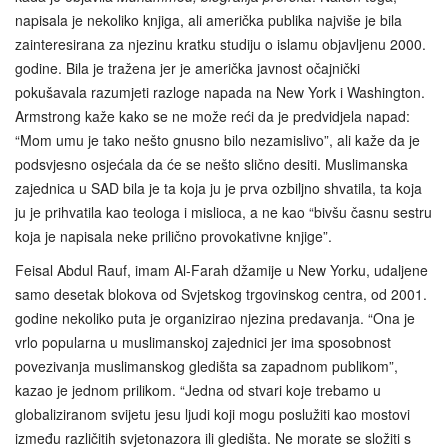
napisala je nekoliko knjiga, ali američka publika najviše je bila
zainteresirana za njezinu kratku studiju o islamu objavljenu 2000.
godine. Bila je tražena jer je američka javnost očajnički
pokušavala razumjeti razloge napada na New York i Washington.
Armstrong kaže kako se ne može reći da je predvidjela napad:
“Mom umu je tako nešto gnusno bilo nezamislivo”, ali kaže da je
podsvjesno osjećala da će se nešto slično desiti. Muslimanska
zajednica u SAD bila je ta koja ju je prva ozbiljno shvatila, ta koja
ju je prihvatila kao teologa i mislioca, a ne kao “bivšu časnu sestru
koja je napisala neke prilično provokativne knjige”.
Feisal Abdul Rauf, imam Al-Farah džamije u New Yorku, udaljene
samo desetak blokova od Svjetskog trgovinskog centra, od 2001.
godine nekoliko puta je organizirao njezina predavanja. “Ona je
vrlo popularna u muslimanskoj zajednici jer ima sposobnost
povezivanja muslimanskog gledišta sa zapadnom publikom”,
kazao je jednom prilikom. “Jedna od stvari koje trebamo u
globaliziranom svijetu jesu ljudi koji mogu poslužiti kao mostovi
između različitih svjetonazora ili gledišta. Ne morate se složiti s