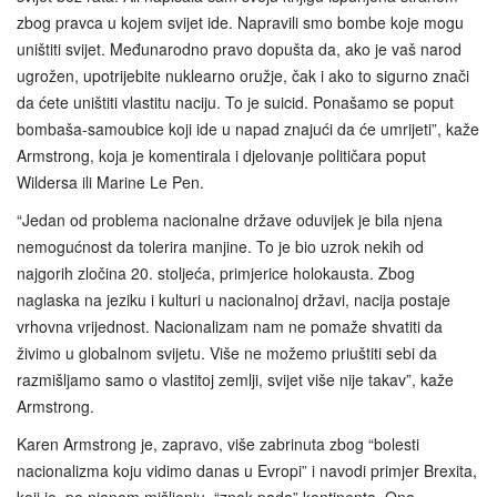
zbog pravca u kojem svijet ide. Napravili smo bombe koje mogu
uništiti svijet. Međunarodno pravo dopušta da, ako je vaš narod
ugrožen, upotrijebite nuklearno oružje, čak i ako to sigurno znači
da ćete uništiti vlastitu naciju. To je suicid. Ponašamo se poput
bombaša-samoubice koji ide u napad znajući da će umrijeti”, kaže
Armstrong, koja je komentirala i djelovanje političara poput
Wildersa ili Marine Le Pen.
“Jedan od problema nacionalne države oduvijek je bila njena
nemogućnost da tolerira manjine. To je bio uzrok nekih od
najgorih zločina 20. stoljeća, primjerice holokausta. Zbog
naglaska na jeziku i kulturi u nacionalnoj državi, nacija postaje
vrhovna vrijednost. Nacionalizam nam ne pomaže shvatiti da
živimo u globalnom svijetu. Više ne možemo priuštiti sebi da
razmišljamo samo o vlastitoj zemlji, svijet više nije takav”, kaže
Armstrong.
Karen Armstrong je, zapravo, više zabrinuta zbog “bolesti
nacionalizma koju vidimo danas u Evropi” i navodi primjer Brexita,
koji je, po njenom mišljenju, “znak pada” kontinenta. Ona