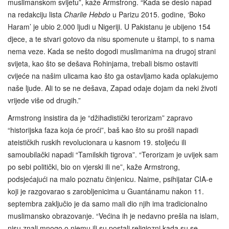
muslimanskom svijetu”, kaže Armstrong. “Kada se desio napad
na redakciju lista
Charlie Hebdo
u Parizu 2015. godine, ‘Boko
Haram’ je ubio 2.000 ljudi u Nigeriji. U Pakistanu je ubijeno 154
djece, a te stvari gotovo da nisu spomenute u štampi, to s nama
nema veze. Kada se nešto dogodi muslimanima na drugoj strani
svijeta, kao što se dešava Rohinjama, trebali bismo ostaviti
cvijeće na našim ulicama kao što ga ostavljamo kada oplakujemo
naše ljude. Ali to se ne dešava, Zapad odaje dojam da neki životi
vrijede više od drugih.”
Armstrong insistira da je “džihadistički terorizam” zapravo
“historijska faza koja će proći”, baš kao što su prošli napadi
ateističkih ruskih revolucionara u kasnom 19. stoljeću ili
samoubilački napadi “Tamilskih tigrova”. “Terorizam je uvijek sam
po sebi politički, bio on vjerski ili ne”, kaže Armstrong,
podsjećajući na malo poznatu činjenicu. Naime, psihijatar CIA-e
koji je razgovarao s zarobljenicima u Guantánamu nakon 11.
septembra zaključio je da samo mali dio njih ima tradicionalno
muslimansko obrazovanje. “Većina ih je nedavno prešla na islam,
nisu znali mnogo o njemu ili su postali religiozni kada su se