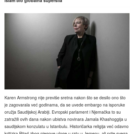
islam bio globalna supersila
Karen Armstrong nije previše sretna nakon što se desilo ono što
je zagovarala već godinama, da se uvede embargo na isporuke
oružja Saudijskoj Arabiji. Evropski parlament i Njemačka to su
zatražili ovih dana nakon ubistva novinara Jamala Khashoggija u
saudijskom konzulatu u Istanbulu. Historičarka religija već odavno
kritizira Rijad zbog njegove uloge u ratu u Jemenu, ali prije svega