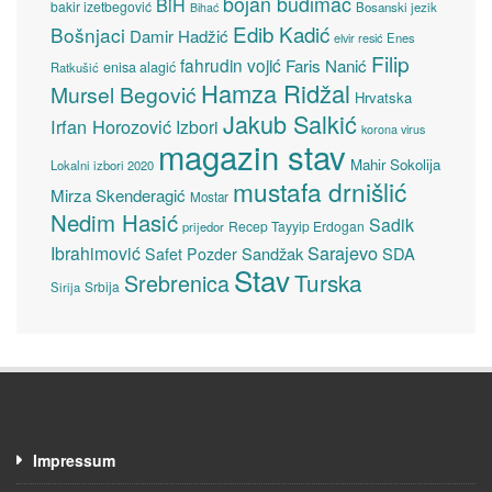
bojan budimac
BiH
bakir izetbegović
Bosanski jezik
Bihać
Edib Kadić
Bošnjaci
Damir Hadžić
elvir resić
Enes
Filip
fahrudin vojić
Faris Nanić
enisa alagić
Ratkušić
Hamza Ridžal
Mursel Begović
Hrvatska
Jakub Salkić
Irfan Horozović
Izbori
korona virus
magazin stav
Mahir Sokolija
Lokalni izbori 2020
mustafa drnišlić
Mirza Skenderagić
Mostar
Nedim Hasić
Sadik
Recep Tayyip Erdogan
prijedor
Sarajevo
Ibrahimović
Sandžak
SDA
Safet Pozder
Stav
Turska
Srebrenica
Srbija
Sirija
Impressum