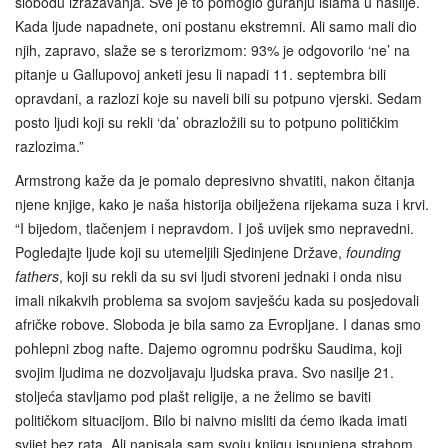
slobodu izražavanja. Sve je to pomoglo guranju islama u nasilje.
Kada ljude napadnete, oni postanu ekstremni. Ali samo mali dio
njih, zapravo, slaže se s terorizmom: 93% je odgovorilo ‘ne’ na
pitanje u Gallupovoj anketi jesu li napadi 11. septembra bili
opravdani, a razlozi koje su naveli bili su potpuno vjerski. Sedam
posto ljudi koji su rekli ‘da’ obrazložili su to potpuno političkim
razlozima.”
Armstrong kaže da je pomalo depresivno shvatiti, nakon čitanja
njene knjige, kako je naša historija obilježena rijekama suza i krvi.
“I bijedom, tlačenjem i nepravdom. I još uvijek smo nepravedni.
Pogledajte ljude koji su utemeljili Sjedinjene Države,
founding
fathers
, koji su rekli da su svi ljudi stvoreni jednaki i onda nisu
imali nikakvih problema sa svojom savješću kada su posjedovali
afričke robove. Sloboda je bila samo za Evropljane. I danas smo
pohlepni zbog nafte. Dajemo ogromnu podršku Saudima, koji
svojim ljudima ne dozvoljavaju ljudska prava. Svo nasilje 21.
stoljeća stavljamo pod plašt religije, a ne želimo se baviti
političkom situacijom. Bilo bi naivno misliti da ćemo ikada imati
svijet bez rata. Ali napisala sam svoju knjigu ispunjena strahom