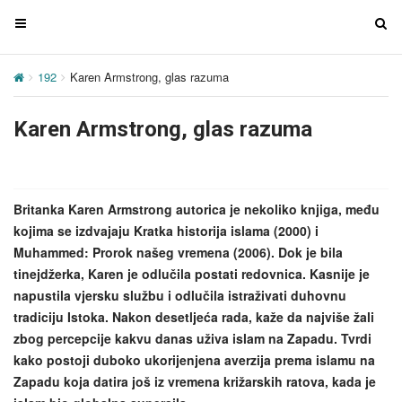
T
T
o
o
g
g
192
Karen Armstrong, glas razuma
g
g
l
l
Karen Armstrong, glas razuma
e
e
n
n
a
a
v
v
Britanka Karen Armstrong autorica je nekoliko knjiga, među
i
i
kojima se izdvajaju Kratka historija islama (2000) i
g
g
Muhammed: Prorok našeg vremena (2006). Dok je bila
a
a
tinejdžerka, Karen je odlučila postati redovnica. Kasnije je
t
t
napustila vjersku službu i odlučila istraživati duhovnu
i
i
tradiciju Istoka. Nakon desetljeća rada, kaže da najviše žali
o
o
zbog percepcije kakvu danas uživa islam na Zapadu. Tvrdi
n
n
kako postoji duboko ukorijenjena averzija prema islamu na
Zapadu koja datira još iz vremena križarskih ratova, kada je