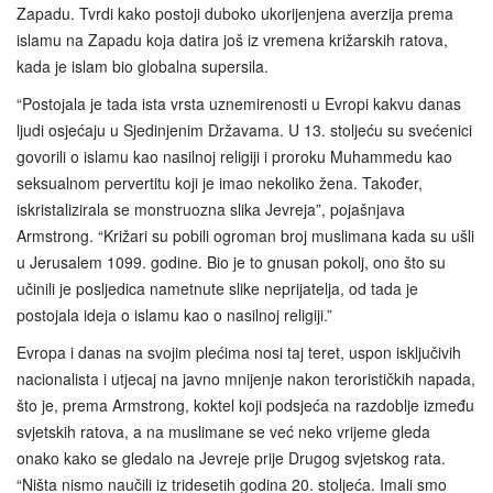
Zapadu. Tvrdi kako postoji duboko ukorijenjena averzija prema
islamu na Zapadu koja datira još iz vremena križarskih ratova,
kada je islam bio globalna supersila.
“Postojala je tada ista vrsta uznemirenosti u Evropi kakvu danas
ljudi osjećaju u Sjedinjenim Državama. U 13. stoljeću su svećenici
govorili o islamu kao nasilnoj religiji i proroku Muhammedu kao
seksualnom pervertitu koji je imao nekoliko žena. Također,
iskristalizirala se monstruozna slika Jevreja”, pojašnjava
Armstrong. “Križari su pobili ogroman broj muslimana kada su ušli
u Jerusalem 1099. godine. Bio je to gnusan pokolj, ono što su
učinili je posljedica nametnute slike neprijatelja, od tada je
postojala ideja o islamu kao o nasilnoj religiji.”
Evropa i danas na svojim plećima nosi taj teret, uspon isključivih
nacionalista i utjecaj na javno mnijenje nakon terorističkih napada,
što je, prema Armstrong, koktel koji podsjeća na razdoblje između
svjetskih ratova, a na muslimane se već neko vrijeme gleda
onako kako se gledalo na Jevreje prije Drugog svjetskog rata.
“Ništa nismo naučili iz tridesetih godina 20. stoljeća. Imali smo