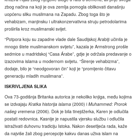
zbog načina na koji je ova zemlja pomogla oblikovati današnju
uopćenu sliku muslimana na Zapadu. Zbog toga što je
vehabizam, manjinsku i ultrakonzervativna struju petrodolarima
proširila kroz muslimanski svijet.
“Potpora koju su zapadne vlade dale Saudijskoj Arabiji učinila je
mnogo štete muslimanskom svijetu”, kazala je Armstrong prošle
sedmice u madridskoj “Casa Árabe”, gdje je održala predavanje o
izazovima islama u modernom svijetu. “Širenje vehabizma”,
dodaje, bilo je “neodgovoran čin” koji je “promijenio čitavu
generaciju mladih muslimana”.
ISKRIVLJENA SLIKA
Ova 73-godišnja Britanka autorica je nekoliko knjiga, među kojima
se izdvajaju
Kratka historija islama
(2000) i
Muhammed: Prorok
našeg vremena
(2006). Dok je bila tinejdžerka, Karen je odlučila
postati redovnica. Kasnije je napustila vjersku službu i odlučila
istraživati duhovnu tradiciju Istoka. Nakon desetljeća rada, kaže
da najviše žali zbog percepcije kakvu danas uživa islam na