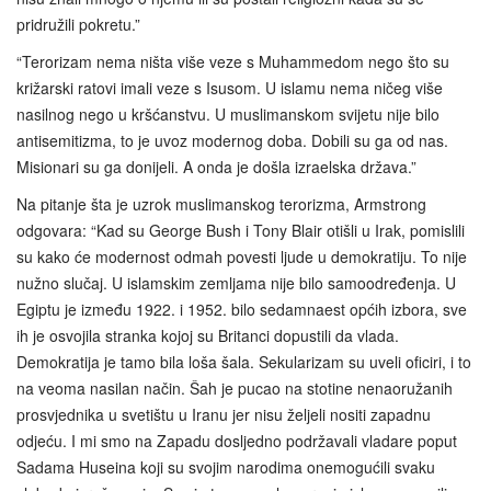
pridružili pokretu.”
“Terorizam nema ništa više veze s Muhammedom nego što su
križarski ratovi imali veze s Isusom. U islamu nema ničeg više
nasilnog nego u kršćanstvu. U muslimanskom svijetu nije bilo
antisemitizma, to je uvoz modernog doba. Dobili su ga od nas.
Misionari su ga donijeli. A onda je došla izraelska država.”
Na pitanje šta je uzrok muslimanskog terorizma, Armstrong
odgovara: “Kad su George Bush i Tony Blair otišli u Irak, pomislili
su kako će modernost odmah povesti ljude u demokratiju. To nije
nužno slučaj. U islamskim zemljama nije bilo samoodređenja. U
Egiptu je između 1922. i 1952. bilo sedamnaest općih izbora, sve
ih je osvojila stranka kojoj su Britanci dopustili da vlada.
Demokratija je tamo bila loša šala. Sekularizam su uveli oficiri, i to
na veoma nasilan način. Šah je pucao na stotine nenaoružanih
prosvjednika u svetištu u Iranu jer nisu željeli nositi zapadnu
odjeću. I mi smo na Zapadu dosljedno podržavali vladare poput
Sadama Huseina koji su svojim narodima onemogućili svaku