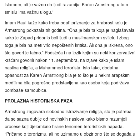
islamom, ali je važno da ljudi razumiju. Karen Armstrong u tom
smislu ima važnu ulogu.”
Imam Rauf kaže kako treba odati priznanje za hrabrost koju je
Armstrong pokazala tih godina. “Ona je bila ta koja je naglašavala
kako je Zapad pridonio boli ljudi u muslimanskom svijetu i zbog
toga je bila na meti vrlo nepoštenih kritika. Ali ona je iskrena, ono
što govori je tačno.” Podsjeća i na jezik kojim su neki konzervativni
kršćani govorili nakon 11. septembra, na izjave kako je islam
nasilna religija, a Muhammed terorista. Isto tako, dodatna
opasnost za Karen Armstrong bila je to što je u nekim arapskim
medijima bila pogrešno predstavljena kao osoba koja podržava
bombaše‑samoubice.
PROLAZNA HISTORIJSKA FAZA
Armstrong zagovara slobodno istraživanje religija, što je potreba
da se sazna dublje od novinskih naslova kako bismo razumjeli
procese koji djelomično hrane fenomen terorističkih napada.
“Pričamo o terorizmu, ali ne uzimamo u obzir ono što se događa u