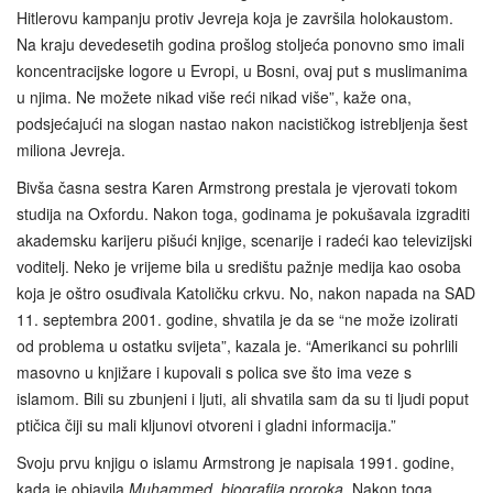
Hitlerovu kampanju protiv Jevreja koja je završila holokaustom.
Na kraju devedesetih godina prošlog stoljeća ponovno smo imali
koncentracijske logore u Evropi, u Bosni, ovaj put s muslimanima
u njima. Ne možete nikad više reći nikad više”, kaže ona,
podsjećajući na slogan nastao nakon nacističkog istrebljenja šest
miliona Jevreja.
Bivša časna sestra Karen Armstrong prestala je vjerovati tokom
studija na Oxfordu. Nakon toga, godinama je pokušavala izgraditi
akademsku karijeru pišući knjige, scenarije i radeći kao televizijski
voditelj. Neko je vrijeme bila u središtu pažnje medija kao osoba
koja je oštro osuđivala Katoličku crkvu. No, nakon napada na SAD
11. septembra 2001. godine, shvatila je da se “ne može izolirati
od problema u ostatku svijeta”, kazala je. “Amerikanci su pohrlili
masovno u knjižare i kupovali s polica sve što ima veze s
islamom. Bili su zbunjeni i ljuti, ali shvatila sam da su ti ljudi poput
ptičica čiji su mali kljunovi otvoreni i gladni informacija.”
Svoju prvu knjigu o islamu Armstrong je napisala 1991. godine,
kada je objavila
Muhammed, biografija proroka
. Nakon toga,