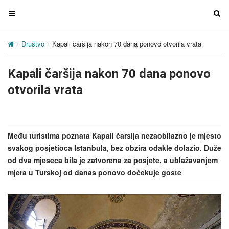
T
T
o
o
g
g
Društvo
Kapali čaršija nakon 70 dana ponovo otvorila vrata
g
g
l
l
Kapali čaršija nakon 70 dana ponovo
e
e
n
n
otvorila vrata
a
a
v
v
i
i
g
g
Među turistima poznata Kapali čarsija nezaobilazno je mjesto
a
a
svakog posjetioca Istanbula, bez obzira odakle dolazio. Duže
t
t
od dva mjeseca bila je zatvorena za posjete, a ublažavanjem
i
i
mjera u Turskoj od danas ponovo dočekuje goste
o
o
n
n