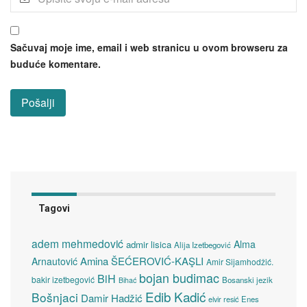
Sačuvaj moje ime, email i web stranicu u ovom browseru za
buduće komentare.
Tagovi
adem mehmedović
Alma
admir lisica
Alija Izetbegović
Amina ŠEĆEROVIĆ-KAŞLI
Arnautović
Amir Sijamhodžić.
bojan budimac
BiH
bakir izetbegović
Bosanski jezik
Bihać
Edib Kadić
Bošnjaci
Damir Hadžić
elvir resić
Enes