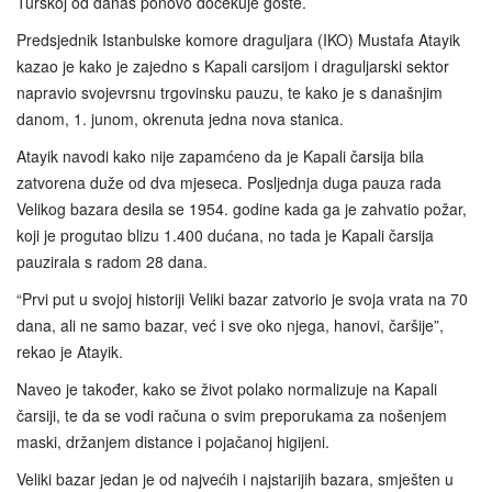
Turskoj od danas ponovo dočekuje goste.
Predsjednik Istanbulske komore draguljara (IKO) Mustafa Atayik
kazao je kako je zajedno s Kapali carsijom i draguljarski sektor
napravio svojevrsnu trgovinsku pauzu, te kako je s današnjim
danom, 1. junom, okrenuta jedna nova stanica.
Atayik navodi kako nije zapamćeno da je Kapali čarsija bila
zatvorena duže od dva mjeseca. Posljednja duga pauza rada
Velikog bazara desila se 1954. godine kada ga je zahvatio požar,
koji je progutao blizu 1.400 dućana, no tada je Kapali čarsija
pauzirala s radom 28 dana.
“Prvi put u svojoj historiji Veliki bazar zatvorio je svoja vrata na 70
dana, ali ne samo bazar, već i sve oko njega, hanovi, čaršije”,
rekao je Atayik.
Naveo je također, kako se život polako normalizuje na Kapali
čarsiji, te da se vodi računa o svim preporukama za nošenjem
maski, držanjem distance i pojačanoj higijeni.
Veliki bazar jedan je od najvećih i najstarijih bazara, smješten u