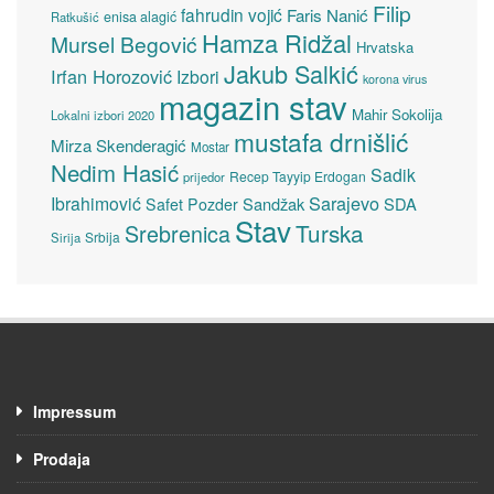
Filip
fahrudin vojić
Faris Nanić
enisa alagić
Ratkušić
Hamza Ridžal
Mursel Begović
Hrvatska
Jakub Salkić
Irfan Horozović
Izbori
korona virus
magazin stav
Mahir Sokolija
Lokalni izbori 2020
mustafa drnišlić
Mirza Skenderagić
Mostar
Nedim Hasić
Sadik
Recep Tayyip Erdogan
prijedor
Sarajevo
Ibrahimović
Sandžak
SDA
Safet Pozder
Stav
Turska
Srebrenica
Srbija
Sirija
Impressum
Prodaja