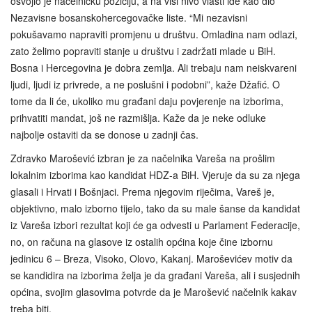
osvojio je načelničku poziciju, a na viši nivo vlasti ide kao dio
Nezavisne bosanskohercegovačke liste. “Mi nezavisni
pokušavamo napraviti promjenu u društvu. Omladina nam odlazi,
zato želimo popraviti stanje u društvu i zadržati mlade u BiH.
Bosna i Hercegovina je dobra zemlja. Ali trebaju nam neiskvareni
ljudi, ljudi iz privrede, a ne poslušni i podobni”, kaže Džafić. O
tome da li će, ukoliko mu građani daju povjerenje na izborima,
prihvatiti mandat, još ne razmišlja. Kaže da je neke odluke
najbolje ostaviti da se donose u zadnji čas.
Zdravko Marošević izbran je za načelnika Vareša na prošlim
lokalnim izborima kao kandidat HDZ-a BiH. Vjeruje da su za njega
glasali i Hrvati i Bošnjaci. Prema njegovim riječima, Vareš je,
objektivno, malo izborno tijelo, tako da su male šanse da kandidat
iz Vareša izbori rezultat koji će ga odvesti u Parlament Federacije,
no, on računa na glasove iz ostalih općina koje čine izbornu
jedinicu 6 – Breza, Visoko, Olovo, Kakanj. Maroševićev motiv da
se kandidira na izborima želja je da građani Vareša, ali i susjednih
općina, svojim glasovima potvrde da je Marošević načelnik kakav
treba biti.