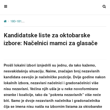
T
T
o
o
g
g
180-181
Kandidatske liste za oktobarske izbore: Načelnici mamci z
g
g
l
l
Kandidatske liste za oktobarske
e
e
n
n
izbore: Načelnici mamci za glasače
a
a
v
v
i
i
g
g
Prošli lokalni izbori iznjedrili su jednu, da tako kažemo,
a
a
nesvakidašnju situaciju. Naime, značajan broj nezavisnih
t
t
kandidata osvojio je načelničke pozicije. Dvije godine nakon
i
i
lokalnih izbora, nezavisni načelnici i gradonačelnici više
o
o
nisu nezavisni. Većina njih ušla je u neke novoformirane
n
n
stranke i koalicije, tako da “pokreta nezavisnih” više neće
biti. Samo je dvoje nezavisnih načelnika i gradonačelnika
čija se imena nisu našla na izbornim listama za oktobarske