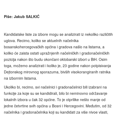
Piše: Jakub SALKIĆ
Kandidatske liste za izbore mogu se analizirati iz nekoliko različitih
uglova. Recimo, koliko se aktuelnih načelnika
bosanskohercegovačkih općina i gradova našlo na listama, a
koliko će zaista ostati upražnjenih načelničkih i gradonačelničkih
pozicija nakon što budu okončani oktobarski izbori u BiH. Osim
toga, možemo analizirati i koliko je, 23 godine nakon potpisivanja
Dejtonskog mirovnog sporazuma, bivših visokorangiranih ratnika
na izbornim listama.
Ukoliko bi, recimo, svi načelnici i gradonačelnici bili izabrani na
funkcije za koje su se kandidirali, bilo bi neminovno održavanje
lokalnih izbora u čak 32 općine. To je otprilike nešto manje od
jedne četvrtine svih općina u Bosni i Hercegovini. Međutim, od 32
načelnika i gradonačelnika koji su kandidati za više nivoe vlasti,