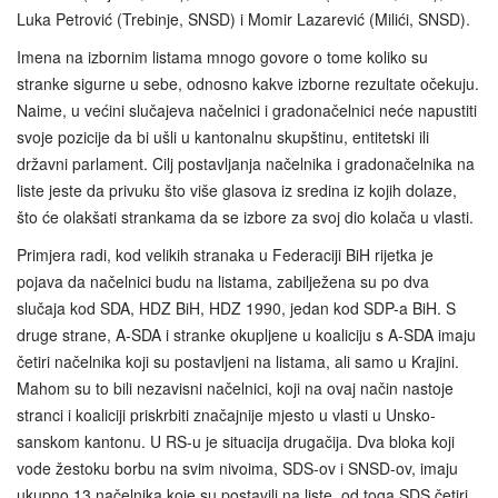
Luka Petrović (Trebinje, SNSD) i Momir Lazarević (Milići, SNSD).
Imena na izbornim listama mnogo govore o tome koliko su
stranke sigurne u sebe, odnosno kakve izborne rezultate očekuju.
Naime, u većini slučajeva načelnici i gradonačelnici neće napustiti
svoje pozicije da bi ušli u kantonalnu skupštinu, entitetski ili
državni parlament. Cilj postavljanja načelnika i gradonačelnika na
liste jeste da privuku što više glasova iz sredina iz kojih dolaze,
što će olakšati strankama da se izbore za svoj dio kolača u vlasti.
Primjera radi, kod velikih stranaka u Federaciji BiH rijetka je
pojava da načelnici budu na listama, zabilježena su po dva
slučaja kod SDA, HDZ BiH, HDZ 1990, jedan kod SDP-a BiH. S
druge strane, A-SDA i stranke okupljene u koaliciju s A-SDA imaju
četiri načelnika koji su postavljeni na listama, ali samo u Krajini.
Mahom su to bili nezavisni načelnici, koji na ovaj način nastoje
stranci i koaliciji priskrbiti značajnije mjesto u vlasti u Unsko-
sanskom kantonu. U RS-u je situacija drugačija. Dva bloka koji
vode žestoku borbu na svim nivoima, SDS-ov i SNSD-ov, imaju
ukupno 13 načelnika koje su postavili na liste, od toga SDS četiri,