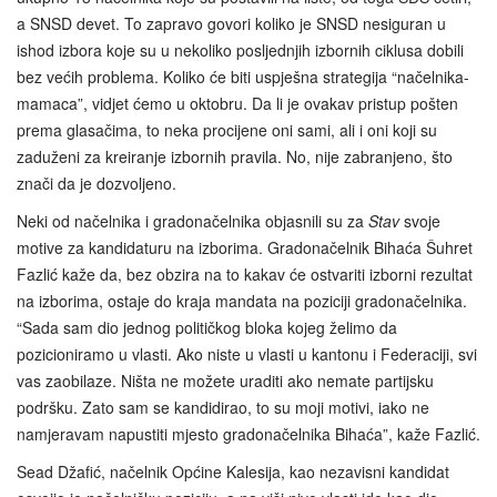
a SNSD devet. To zapravo govori koliko je SNSD nesiguran u
ishod izbora koje su u nekoliko posljednjih izbornih ciklusa dobili
bez većih problema. Koliko će biti uspješna strategija “načelnika-
mamaca”, vidjet ćemo u oktobru. Da li je ovakav pristup pošten
prema glasačima, to neka procijene oni sami, ali i oni koji su
zaduženi za kreiranje izbornih pravila. No, nije zabranjeno, što
znači da je dozvoljeno.
Neki od načelnika i gradonačelnika objasnili su za
Stav
svoje
motive za kandidaturu na izborima. Gradonačelnik Bihaća Šuhret
Fazlić kaže da, bez obzira na to kakav će ostvariti izborni rezultat
na izborima, ostaje do kraja mandata na poziciji gradonačelnika.
“Sada sam dio jednog političkog bloka kojeg želimo da
pozicioniramo u vlasti. Ako niste u vlasti u kantonu i Federaciji, svi
vas zaobilaze. Ništa ne možete uraditi ako nemate partijsku
podršku. Zato sam se kandidirao, to su moji motivi, iako ne
namjeravam napustiti mjesto gradonačelnika Bihaća”, kaže Fazlić.
Sead Džafić, načelnik Općine Kalesija, kao nezavisni kandidat