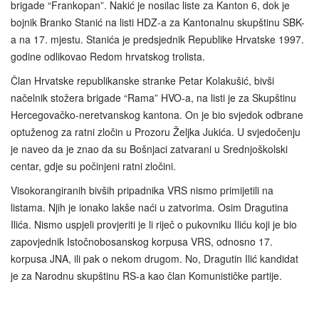
brigade “Frankopan”. Nakić je nosilac liste za Kanton 6, dok je
bojnik Branko Stanić na listi HDZ-a za Kantonalnu skupštinu SBK-
a na 17. mjestu. Stanića je predsjednik Republike Hrvatske 1997.
godine odlikovao Redom hrvatskog trolista.
Član Hrvatske republikanske stranke Petar Kolakušić, bivši
načelnik stožera brigade “Rama” HVO-a, na listi je za Skupštinu
Hercegovačko-neretvanskog kantona. On je bio svjedok odbrane
optuženog za ratni zločin u Prozoru Željka Jukića. U svjedočenju
je naveo da je znao da su Bošnjaci zatvarani u Srednjoškolski
centar, gdje su počinjeni ratni zločini.
Visokorangiranih bivših pripadnika VRS nismo primijetili na
listama. Njih je ionako lakše naći u zatvorima. Osim Dragutina
Ilića. Nismo uspjeli provjeriti je li riječ o pukovniku Iliću koji je bio
zapovjednik Istočnobosanskog korpusa VRS, odnosno 17.
korpusa JNA, ili pak o nekom drugom. No, Dragutin Ilić kandidat
je za Narodnu skupštinu RS-a kao član Komunističke partije.