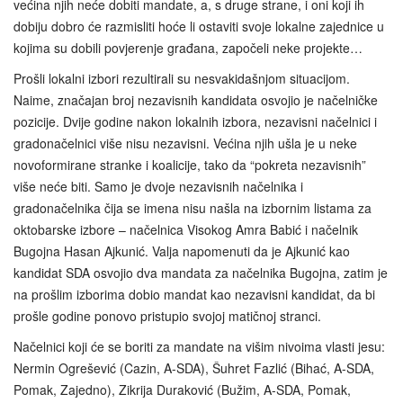
većina njih neće dobiti mandate, a, s druge strane, i oni koji ih
dobiju dobro će razmisliti hoće li ostaviti svoje lokalne zajednice u
kojima su dobili povjerenje građana, započeli neke projekte…
Prošli lokalni izbori rezultirali su nesvakidašnjom situacijom.
Naime, značajan broj nezavisnih kandidata osvojio je načelničke
pozicije. Dvije godine nakon lokalnih izbora, nezavisni načelnici i
gradonačelnici više nisu nezavisni. Većina njih ušla je u neke
novoformirane stranke i koalicije, tako da “pokreta nezavisnih”
više neće biti. Samo je dvoje nezavisnih načelnika i
gradonačelnika čija se imena nisu našla na izbornim listama za
oktobarske izbore – načelnica Visokog Amra Babić i načelnik
Bugojna Hasan Ajkunić. Valja napomenuti da je Ajkunić kao
kandidat SDA osvojio dva mandata za načelnika Bugojna, zatim je
na prošlim izborima dobio mandat kao nezavisni kandidat, da bi
prošle godine ponovo pristupio svojoj matičnoj stranci.
Načelnici koji će se boriti za mandate na višim nivoima vlasti jesu:
Nermin Ogrešević (Cazin, A-SDA), Šuhret Fazlić (Bihać, A-SDA,
Pomak, Zajedno), Zikrija Duraković (Bužim, A-SDA, Pomak,