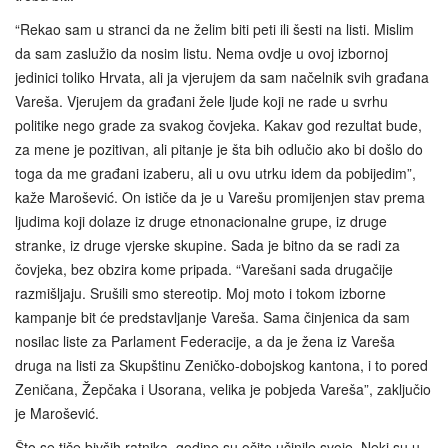
“Rekao sam u stranci da ne želim biti peti ili šesti na listi. Mislim
da sam zaslužio da nosim listu. Nema ovdje u ovoj izbornoj
jedinici toliko Hrvata, ali ja vjerujem da sam načelnik svih građana
Vareša. Vjerujem da građani žele ljude koji ne rade u svrhu
politike nego grade za svakog čovjeka. Kakav god rezultat bude,
za mene je pozitivan, ali pitanje je šta bih odlučio ako bi došlo do
toga da me građani izaberu, ali u ovu utrku idem da pobijedim”,
kaže Marošević. On ističe da je u Varešu promijenjen stav prema
ljudima koji dolaze iz druge etnonacionalne grupe, iz druge
stranke, iz druge vjerske skupine. Sada je bitno da se radi za
čovjeka, bez obzira kome pripada. “Varešani sada drugačije
razmišljaju. Srušili smo stereotip. Moj moto i tokom izborne
kampanje bit će predstavljanje Vareša. Sama činjenica da sam
nosilac liste za Parlament Federacije, a da je žena iz Vareša
druga na listi za Skupštinu Zeničko-dobojskog kantona, i to pored
Zeničana, Žepčaka i Usorana, velika je pobjeda Vareša”, zaključio
je Marošević.
Što se tiče bivših ratnika, godine su očito učinile svoje. Neki su u