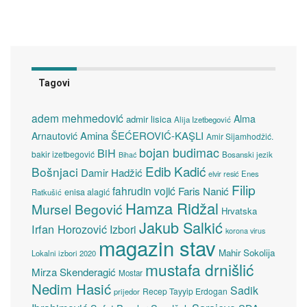
Tagovi
adem mehmedović
Alma
admir lisica
Alija Izetbegović
Amina ŠEĆEROVIĆ-KAŞLI
Arnautović
Amir Sijamhodžić.
bojan budimac
BiH
bakir izetbegović
Bosanski jezik
Bihać
Edib Kadić
Bošnjaci
Damir Hadžić
elvir resić
Enes
Filip
fahrudin vojić
Faris Nanić
enisa alagić
Ratkušić
Hamza Ridžal
Mursel Begović
Hrvatska
Jakub Salkić
Irfan Horozović
Izbori
korona virus
magazin stav
Mahir Sokolija
Lokalni izbori 2020
mustafa drnišlić
Mirza Skenderagić
Mostar
Nedim Hasić
Sadik
Recep Tayyip Erdogan
prijedor