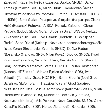
Zajedno), Radenko Reljić (Kozarska Dubica, SNSD), Darko
Tomaš (Prnjavor, SNSD), Mario Jurkić (Domaljevac-Šamac,
Hrvatsko zajedništvo za Posavinu – Prkos – HDZ1990 – HSPBiH
– HSBiH), Simo Stakić (Pelagićevo, Socijalistička partija), Zlatko
Hujić (Bosanski Petrovac, A-SDA, Pomak, Zajedno), Obren
Petrović (Doboj, SDS), Goran Broćeta (Drvar, SNSD), Nedžad
Zukanović (Ključ, SDP), Ivo Čakarić (Dobretići, HSS Stjepan
Radić), Sead Džafić (Kalesija, Nezavisna bosanskohercegovačka
lista), Zoran Stevanović (Zvornik, SNSD), Duško Radun
(Bosansko Grahovo, SNS), Milan Kovač (Šipovo, SNSD), Fuad
Kasumović (Zenica, Nezavisni blok), Nermin Mandra (Kakanj,
SDA), Zdravko Marošević (Vareš, HDZ BiH), Milan Raštegorac
(Kupres, HDZ 1990), Milovan Bjelica (Sokolac, SDS), Ivan
Vukadin (Tomislav-Grad, HDZ BiH), Semir Efednić (Novi Grad
Sarajevo, SDA), Ibrahim Hadžibajrić (Stari Grad Sarajevo,
Nezavisna bh. lista), Mileva Komlenović (Kalinovik, SNSD), Milan
Radmilović (Gacko, SDS), Muhamed Ramović (Goražde,
Nezavisna bh. lista), Mila Petković (Novo Goražde, SNSD), Goran
Karadžić (Čajniče, SDS), Nenad Abramović (Berkovići, SDS),