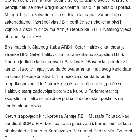
penziji, neki se bave drugim poslovima, malo ih je ostalo u politici.
Mnogo ih je i u zatvorima ili u sudskim klupama. Za pozicije u
zakonodavnoj i izvršnoj vlasti BiH borit će se nekolicina bivših
vojnika s visokim činovima Armije Republike BiH, Hrvatskog vijeća
obrane i Vojske RS.
Bivši načelnik Glavnog štaba ARBiH Sefer Halilović kandidat je
stranke BPS-Sefer Halilović za Parlamentarnu skupštinu BiH iz
izborne jedinice koja obuhvata Sarajevski i Bosansko-podrinjski
kanton. Iako je najavljivao da će ova stranka imati svog kandidata
za člana Predsjedništva BiH, a očekivalo se da to bude
“neprikosnoveni lider” stranke, ipak se to nije desilo, pa će se
Halilović stariji zadovoljiti bitkom za klupu u Parlamentarnoj
skupštini, a Halilović mlađi će probati i dalje ostati poslanik na
kantonalnom nivou.
Četvrti zapovjednik 4. korpusa Armije RBiH Mustafa Polutak, kao
kandidat SDP-a BiH, borit će se za glasove u izbornoj jedinici koja
obuhvata dio Kantona Sarajevo za Parlament Federacije. General