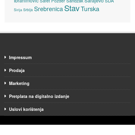
Sarajevo
Ibrahimović
Sandžak
SDA
Safet Pozder
Stav
Turska
Srebrenica
Srbija
Sirija
Impressum
Prodaja
Marketing
Pretplata na digitalno izdanje
Uslovi korištenja