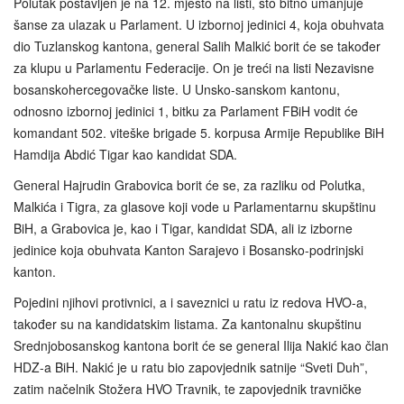
Polutak postavljen je na 12. mjesto na listi, što bitno umanjuje
šanse za ulazak u Parlament. U izbornoj jedinici 4, koja obuhvata
dio Tuzlanskog kantona, general Salih Malkić borit će se također
za klupu u Parlamentu Federacije. On je treći na listi Nezavisne
bosanskohercegovačke liste. U Unsko-sanskom kantonu,
odnosno izbornoj jedinici 1, bitku za Parlament FBiH vodit će
komandant 502. viteške brigade 5. korpusa Armije Republike BiH
Hamdija Abdić Tigar kao kandidat SDA.
General Hajrudin Grabovica borit će se, za razliku od Polutka,
Malkića i Tigra, za glasove koji vode u Parlamentarnu skupštinu
BiH, a Grabovica je, kao i Tigar, kandidat SDA, ali iz izborne
jedinice koja obuhvata Kanton Sarajevo i Bosansko-podrinjski
kanton.
Pojedini njihovi protivnici, a i saveznici u ratu iz redova HVO-a,
također su na kandidatskim listama. Za kantonalnu skupštinu
Srednjobosanskog kantona borit će se general Ilija Nakić kao član
HDZ-a BiH. Nakić je u ratu bio zapovjednik satnije “Sveti Duh”,
zatim načelnik Stožera HVO Travnik, te zapovjednik travničke