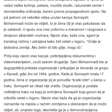
nalazi velika kuhinja, pekara, muzički studio, računarski centar i
stomatološka ordinacija, barem prema propagandnom spotu. Na
još jednom od nekoliko videa unutar kampa Somayeh
Mohammadi može se vidjeti, to je žena čiji je otac pokušavao da
je oslobodi. U spotu ona nosi uniformu s maramom i razgovara s
dvojicom albanskih novinara. Njezin otac, kaže ona, agent je
iranskog režima i ustrajava kako želi ostati u logoru. “Ovdje je
slobodna zemlja. Ako želim ići bilo gdje, mogu ići.”
Priča koju njezin otac kazuje, potkrijepljena dokumentima i
videomaterijalom, zvuči sasvim drugačije. Sam Mohammadi bio je
dugogodišnji pristaša organizacije i prikupljao je donacije za grupu
u Kanadi, gdje živi od 1994. godine. Kada je Somayeh imala 17
godina, žena iz organizacije joj je ponudila “kratki izlet” u kamp u
Iraku. Somayeh se nikad nije vratila. Organizacija je poslala
roditeljima traku na kojoj je snimljena Somayeh koja govori da je
odlučila ostati u logoru. Njezin otac kaže da ga je organizacija
namamila na mjesta u raznim zemljama s obećanjem da je može
vidjeti, ali, umjesto toga, iskoristila ga je u demonstracijama.