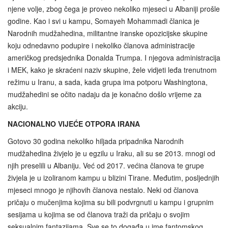
njene volje, zbog čega je proveo nekoliko mjeseci u Albaniji prošle
godine. Kao i svi u kampu, Somayeh Mohammadi članica je
Narodnih mudžahedina, militantne iranske opozicijske skupine
koju odnedavno podupire i nekoliko članova administracije
američkog predsjednika Donalda Trumpa. I njegova administracija
i MEK, kako je skraćeni naziv skupine, žele vidjeti leđa trenutnom
režimu u Iranu, a sada, kada grupa ima potporu Washingtona,
mudžahedini se očito nadaju da je konačno došlo vrijeme za
akciju.
NACIONALNO VIJEĆE OTPORA IRANA
Gotovo 30 godina nekoliko hiljada pripadnika Narodnih
mudžahedina živjelo je u egzilu u Iraku, ali su se 2013. mnogi od
njih preselili u Albaniju. Već od 2017. većina članova te grupe
živjela je u izoliranom kampu u blizini Tirane. Međutim, posljednjih
mjeseci mnogo je njihovih članova nestalo. Neki od članova
pričaju o mučenjima kojima su bili podvrgnuti u kampu i grupnim
sesijama u kojima se od članova traži da pričaju o svojim
seksualnim fantazijama. Sve se to događa u ime fantomskog