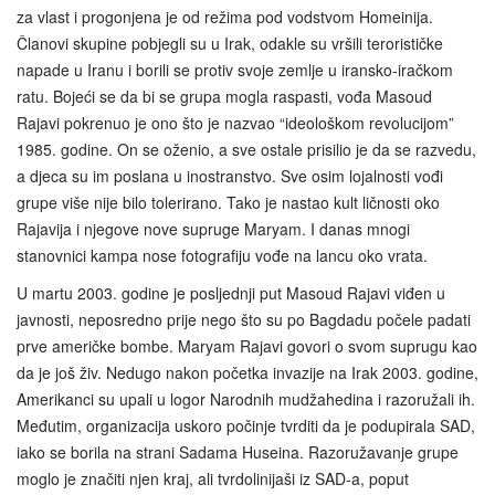
za vlast i progonjena je od režima pod vodstvom Homeinija.
Članovi skupine pobjegli su u Irak, odakle su vršili terorističke
napade u Iranu i borili se protiv svoje zemlje u iransko-iračkom
ratu. Bojeći se da bi se grupa mogla raspasti, vođa Masoud
Rajavi pokrenuo je ono što je nazvao “ideološkom revolucijom”
1985. godine. On se oženio, a sve ostale prisilio je da se razvedu,
a djeca su im poslana u inostranstvo. Sve osim lojalnosti vođi
grupe više nije bilo tolerirano. Tako je nastao kult ličnosti oko
Rajavija i njegove nove supruge Maryam. I danas mnogi
stanovnici kampa nose fotografiju vođe na lancu oko vrata.
U martu 2003. godine je posljednji put Masoud Rajavi viđen u
javnosti, neposredno prije nego što su po Bagdadu počele padati
prve američke bombe. Maryam Rajavi govori o svom suprugu kao
da je još živ. Nedugo nakon početka invazije na Irak 2003. godine,
Amerikanci su upali u logor Narodnih mudžahedina i razoružali ih.
Međutim, organizacija uskoro počinje tvrditi da je podupirala SAD,
iako se borila na strani Sadama Huseina. Razoružavanje grupe
moglo je značiti njen kraj, ali tvrdolinijaši iz SAD-a, poput