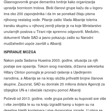
Glasnogovornik grupe demantira tvrdnje kako organizacija
upravlja tvornicom trolova. Bivši članovi grupe kažu da u logoru
ima oko 200 zapovjednika i da im se ponekad čitaju pisma
njihovog nestalog vođe. Pitanje zašto Vlada Albanije tolerira
iransku skupinu u njihovoj zemlji pitanje je na koje Ministarstvo
unutarnjih poslova u Tirani nije spremno odgovoriti. Međutim,
dokumenti Vlade SAD-a jasno pokazuju zašto su Narodni
mudžahedini uopće završili u Albaniji.
ISPIRANJE MOZGA
Nakon pada Sadama Huseina 2003. godine, situacija za njih
postaje sve opasnija. Tokom svog mandata, državna sekretarka
Hillary Clinton pomogla je pronaći rješenje s Ujedinjenim
narodima, a Albanija se na kraju složila prihvatiti brojne članove
skupine. Zauzvrat, SAD su donirale 20 miliona dolara Agenciji za
izbjeglice UN-a i obećale razvojnu pomoć Albaniji.
Počevši od 2013. godine, vođe grupa počele su kupovati sve više
i više zemljišta te su na kraju izgradili kamp ​​u kojem su na
desetine bijelih kontejnera i sive dvospratne zgrade. U njima se