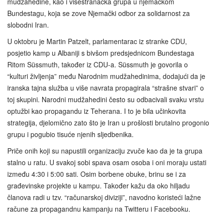
mudžahedine, kao i višestranačka grupa u njemačkom
Bundestagu, koja se zove Njemački odbor za solidarnost za
slobodni Iran.
U oktobru je Martin Patzelt, parlamentarac iz stranke CDU,
posjetio kamp u Albaniji s bivšom predsjednicom Bundestaga
Ritom Süssmuth, također iz CDU-a. Süssmuth je govorila o
“kulturi življenja” među Narodnim mudžahedinima, dodajući da je
iranska tajna služba u više navrata propagirala “strašne stvari” o
toj skupini. Narodni mudžahedini često su odbacivali svaku vrstu
optužbi kao propagandu iz Teherana. I to je bila učinkovita
strategija, djelomično zato što je Iran u prošlosti brutalno progonio
grupu i pogubio tisuće njenih sljedbenika.
Priče onih koji su napustili organizaciju zvuče kao da je ta grupa
stalno u ratu. U svakoj sobi spava osam osoba i oni moraju ustati
između 4:30 i 5:00 sati. Osim borbene obuke, brinu se i za
građevinske projekte u kampu. Također kažu da oko hiljadu
članova radi u tzv. “računarskoj diviziji”, navodno koristeći lažne
račune za propagandnu kampanju na Twitteru i Facebooku.