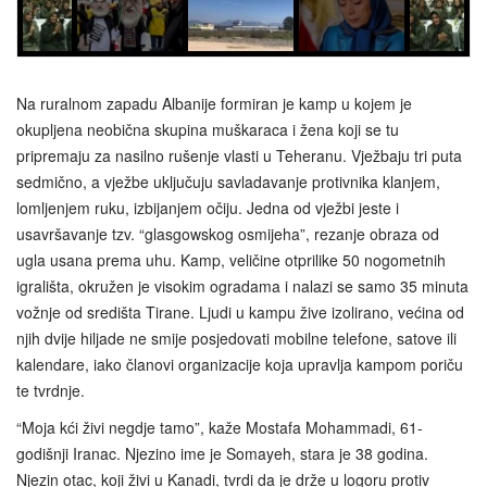
Na ruralnom zapadu Albanije formiran je kamp u kojem je
okupljena neobična skupina muškaraca i žena koji se tu
pripremaju za nasilno rušenje vlasti u Teheranu. Vježbaju tri puta
sedmično, a vježbe uključuju savladavanje protivnika klanjem,
lomljenjem ruku, izbijanjem očiju. Jedna od vježbi jeste i
usavršavanje tzv. “glasgowskog osmijeha”, rezanje obraza od
ugla usana prema uhu. Kamp, veličine otprilike 50 nogometnih
igrališta, okružen je visokim ogradama i nalazi se samo 35 minuta
vožnje od središta Tirane. Ljudi u kampu žive izolirano, većina od
njih dvije hiljade ne smije posjedovati mobilne telefone, satove ili
kalendare, iako članovi organizacije koja upravlja kampom poriču
te tvrdnje.
“Moja kći živi negdje tamo”, kaže Mostafa Mohammadi, 61-
godišnji Iranac. Njezino ime je Somayeh, stara je 38 godina.
Njezin otac, koji živi u Kanadi, tvrdi da je drže u logoru protiv