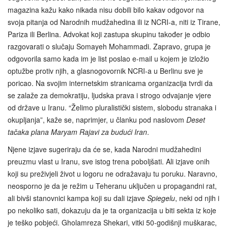
magazina kažu kako nikada nisu dobili bilo kakav odgovor na
svoja pitanja od Narodnih mudžahedina ili iz NCRI-a, niti iz Tirane,
Pariza ili Berlina. Advokat koji zastupa skupinu također je odbio
razgovarati o slučaju Somayeh Mohammadi. Zapravo, grupa je
odgovorila samo kada im je list poslao e-mail u kojem je izložio
optužbe protiv njih, a glasnogovornik NCRI-a u Berlinu sve je
poricao. Na svojim internetskim stranicama organizacija tvrdi da
se zalaže za demokratiju, ljudska prava i strogo odvajanje vjere
od države u Iranu. “Želimo pluralistički sistem, slobodu stranaka i
okupljanja”, kaže se, naprimjer, u članku pod naslovom
Deset
tačaka plana Maryam Rajavi za budući Iran
.
Njene izjave sugeriraju da će se, kada Narodni mudžahedini
preuzmu vlast u Iranu, sve istog trena poboljšati. Ali izjave onih
koji su preživjeli život u logoru ne odražavaju tu poruku. Naravno,
neosporno je da je režim u Teheranu uključen u propagandni rat,
ali bivši stanovnici kampa koji su dali izjave
Spiegelu
, neki od njih i
po nekoliko sati, dokazuju da je ta organizacija u biti sekta iz koje
je teško pobjeći. Gholamreza Shekari, vitki 50-godišnji muškarac,