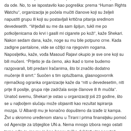
da ode. No, to se ispostavilo kao pogreška: prema “Human Rights
Watchu”, organizacija je počela mučiti članove koji su željeli
napustiti grupu ili koji su postavljali kritična pitanja sredinom
devedesetih. “Vrijeđali su me da sam špijun, tukli me po
potkoljenicama do krvi i gasili mi cigarete po koži”, kaže Shekari.
Nakon sedam dana, kaže, noge su mu bile potpuno crne. Kada
zadigne pantalone, vide se ožiljci na njegovim nogama.
Naposljetku, kaže, vođa Masoud Rajavi okupio je sve one koji su
bili mučeni. “Prijetio je da ćemo, ako ikad o tome budemo
razgovarali, biti predani Iračanima, što bi značilo dodatno
mučenje ili smrt.” Suočen s tim optužbama, glasnogovornik
njemačkog ogranka organizacije kaže da “niti u devedesetim, niti
prije ili poslije, grupa nije zadržala svoje članove ili ih mučila”.
Unatoč svemu, Shekari je ostao u organizaciji još 23 godine, što
se u najboljem slučaju može objasniti kao rezultat ispiranja
mozga. U Albaniji mu je konačno dopušteno da izađe iz kampa.
Živi u skromno uređenom stanu u Tirani i prima finansijsku pomoć
od Agencije za izbjeglice UN-a. Nema mnogo izbora nego ostati