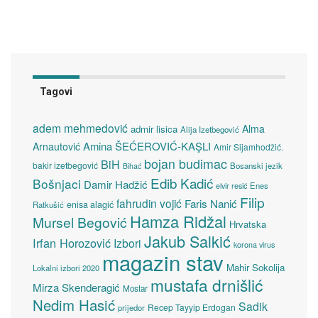
Tagovi
adem mehmedović
Alma
admir lisica
Alija Izetbegović
Amina ŠEĆEROVIĆ-KAŞLI
Arnautović
Amir Sijamhodžić.
bojan budimac
BiH
bakir izetbegović
Bosanski jezik
Bihać
Edib Kadić
Bošnjaci
Damir Hadžić
elvir resić
Enes
Filip
fahrudin vojić
Faris Nanić
enisa alagić
Ratkušić
Hamza Ridžal
Mursel Begović
Hrvatska
Jakub Salkić
Irfan Horozović
Izbori
korona virus
magazin stav
Mahir Sokolija
Lokalni izbori 2020
mustafa drnišlić
Mirza Skenderagić
Mostar
Nedim Hasić
Sadik
Recep Tayyip Erdogan
prijedor