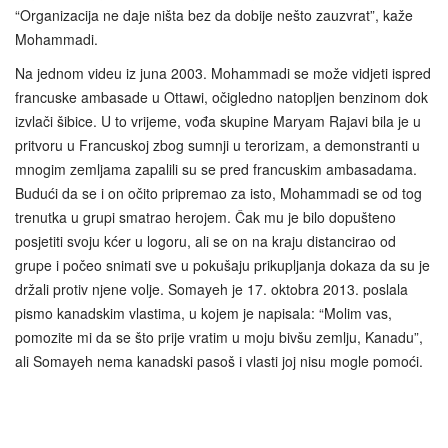
“Organizacija ne daje ništa bez da dobije nešto zauzvrat”, kaže
Mohammadi.
Na jednom videu iz juna 2003. Mohammadi se može vidjeti ispred
francuske ambasade u Ottawi, očigledno natopljen benzinom dok
izvlači šibice. U to vrijeme, vođa skupine Maryam Rajavi bila je u
pritvoru u Francuskoj zbog sumnji u terorizam, a demonstranti u
mnogim zemljama zapalili su se pred francuskim ambasadama.
Budući da se i on očito pripremao za isto, Mohammadi se od tog
trenutka u grupi smatrao herojem. Čak mu je bilo dopušteno
posjetiti svoju kćer u logoru, ali se on na kraju distancirao od
grupe i počeo snimati sve u pokušaju prikupljanja dokaza da su je
držali protiv njene volje. Somayeh je 17. oktobra 2013. poslala
pismo kanadskim vlastima, u kojem je napisala: “Molim vas,
pomozite mi da se što prije vratim u moju bivšu zemlju, Kanadu”,
ali Somayeh nema kanadski pasoš i vlasti joj nisu mogle pomoći.