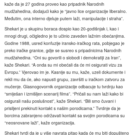
kaže da je 27 godina proveo kao pripadnik Narodnih
mudžahedina, dodajući kako je “javno lice organizacije liberalno.
Međutim, ona interno djeluje putem laži, manipulacije i straha”.
Shekari je u skupinu boraca dospio kao 20-godišnjak i, kao i
mnogi drugi, očigledno je to učinio zaveden lažnim obećanjima.
Godine 1988, usred konfuzije iransko-iračkog rata, pobjegao je
preko iračke granice, gdje se susreo s pripadnicima Narodnih
mudžahedina. “Oni su govorili o slobodi i demokratiji za Iran”,
kaže Shekari. “A onda su mi obećali da će mi osigurati vizu za
Evropu.” Vjerovao im je. Kasnije su mu, kaže, uzeli dokumente i
rekli mu da će, ako napusti grupu, završiti u iračkom zatvoru za
mučenje. Glasnogovornik organizacije odbacuje tu tvrdnju kao
“smiješan i izmišljen scenarij filma”. “Pričali su nam laži kako bi
osigurali našu poslušnost”, kaže Shekari. “Bili smo čuvani i
prisiljeni prekinuti kontakt s našim porodicama.” Tvrdnje da je
borcima zabranjeno održavati kontakt sa svojim porodicama su
“neosnovane laži”, kaže organizacija.
Shekari tvrdi da je u više navrata pitao kada će mu biti dopušteno