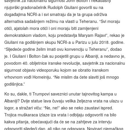
savjetnik za nacionalnu sigurnost John Bolton i nekadašnji
njujorški gradonačelnik Rudolph Giuliani govorili su na
događajima NCRI-a i svi smatraju da je ta grupa održiva
alternativa sadašnjem režimu na vlasti u Teheranu. “Svi moraju
otići, ajatolah mora otići i oni moraju biti zamijenjeni
demokratskom vladom, koju predstavlja Maryam Rajavi”, rekao je
Giuliani na godišnjem skupu NCRI-a u Parizu u julu 2018. godine.
“Sljedeće godine želim imati ovu konvenciju u Teheranu”, dodao
je. I Giuliani i Bolton čak su posjetili grupu u Albaniji, a nedavno je,
povodom 40. obljetnice iranske revolucije, savjetnik za nacionalnu
sigurnost objavio videoporuku kojom se obratio iranskom
vrhovnom vođi Homeiniju. “Ne mislim da ćete slaviti još mnogo
godišnjica.”
Ko su, dakle, ti Trumpovi saveznici unutar tajnovitog kampa u
Albaniji? Dvije statue lava čuvaju velika željezna vrata na ulazu u
logor, a stražari viču: “Ne, ne!” ako se neko zaustavi ispred.
Trojica muškaraca izlaze iza vrata i odbijaju odgovoriti na bilo
kakva pitanja, obećavajući da će se na zahtjeve za intervju
odgovoriti sljedeći dan, ali niko ne odgovara. Novinari njemačkog