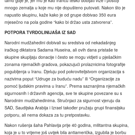
tamo gdje je, jer mu je kao Irancu teško dobijati ​​vize i postoji
mnogo zemalja u koje mu nije dopušteno putovati. Nakon što je
napustio skupinu, kaže kako je od grupe dobivao 350 eura
mjesečno na pola godine “kako bi držao usta zatvorena”.
POTPORA TVRDOLINIJAŠA IZ SAD
Narodni mudžahedini dobivali su sredstva od nekadašnjeg
iračkog diktatora Sadama Huseina, ali ovih dana pristaše te
skupine skupljaju donacije i često se mogu vidjeti u pješačkim
zonama njemačkih gradova, pokazujući prolaznicima fotografije
pogubljenja u Iranu. Djeluju pod pokroviteljstvom organizacija s
nazivima poput “Udruge za buduću nadu” ili “Organizacije za
pomoć ljudskim pravima u Iranu”. Prema saznanjima njemačkih
sigurnosnih i državnih agencija, sve te skupine povezane su s
Narodnim mudžahedinima. Stručnjaci za sigurnost vjeruju da
SAD, Saudijska Arabija i Izrael također pružaju grupi finansijsku
potporu, ali nema dokaza za tu pretpostavku.
Nakon rušenja šaha Pahlavija prije 40 godina, militantna skupina,
koja je u to vrijeme još uvijek bila antiamerička, izgubila je borbu