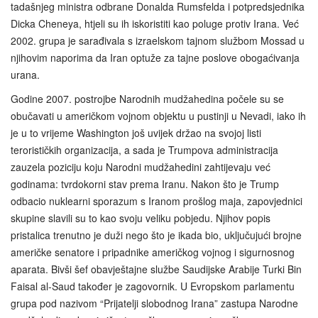
tadašnjeg ministra odbrane Donalda Rumsfelda i potpredsjednika
Dicka Cheneya, htjeli su ih iskoristiti kao poluge protiv Irana. Već
2002. grupa je sarađivala s izraelskom tajnom službom Mossad u
njihovim naporima da Iran optuže za tajne poslove obogaćivanja ​​
urana.
Godine 2007. postrojbe Narodnih mudžahedina počele su se
obučavati u američkom vojnom objektu u pustinji u Nevadi, iako ih
je u to vrijeme Washington još uvijek držao na svojoj listi
terorističkih organizacija, a sada je Trumpova administracija
zauzela poziciju koju Narodni mudžahedini zahtijevaju već
godinama: tvrdokorni stav prema Iranu. Nakon što je Trump
odbacio nuklearni sporazum s Iranom prošlog maja, zapovjednici
skupine slavili su to kao svoju veliku pobjedu. Njihov popis
pristalica trenutno je duži nego što je ikada bio, uključujući brojne
američke senatore i pripadnike američkog vojnog i sigurnosnog
aparata. Bivši šef obavještajne službe Saudijske Arabije Turki Bin
Faisal al-Saud također je zagovornik. U Evropskom parlamentu
grupa pod nazivom “Prijatelji slobodnog Irana” zastupa Narodne