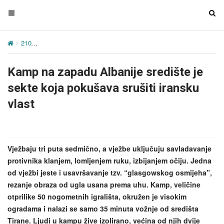
T
T
o
o
g
g
210
Kamp na zapadu Albanije središte je sekte koja pokušava srušit
g
g
l
l
Kamp na zapadu Albanije središte je
e
e
n
n
sekte koja pokušava srušiti iransku
a
a
vlast
v
v
i
i
g
g
a
a
Vježbaju tri puta sedmično, a vježbe uključuju savladavanje
t
t
protivnika klanjem, lomljenjem ruku, izbijanjem očiju. Jedna
i
i
od vježbi jeste i usavršavanje tzv. “glasgowskog osmijeha”,
o
o
rezanje obraza od ugla usana prema uhu. Kamp, veličine
n
n
otprilike 50 nogometnih igrališta, okružen je visokim
ogradama i nalazi se samo 35 minuta vožnje od središta
Tirane. Ljudi u kampu žive izolirano, većina od njih dvije