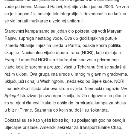
vođe po imenu Masoud Rajavi, koji nije viđen još od 2003. Ne zna
se je li uopće živ, postoje tek fotografije iz devedesetih na kojima
se vidi brkati muškarac u zelenoj uniformi.
Stanovnici kampa samo su jedan dio pokreta koji vodi Maryam
Rajavi, supruga nestalog vođe. Ova 65-godišnjakinja putuje
između Albanije i njezina ureda u Parizu, odakle kreira politiku
skupine. Nacionalno vijeće otpora Irana (NCRI), koje djeluje u
Evropi, i američki NCRI strukturirani su kao vrsta privremene
vlade koja je spremna preuzeti vlast u Teheranu čim se sadašnji
režim ukloni. Ova grupa ima urede u mnogim glavnim gradovima,
uključujući i onaj u Washingtonu, nedaleko od Bijele kuće. NCRI
ima nekoliko hiljada članova širom svijeta. Njemački magazin
Der
Spiegel
istraživao je ovu organizaciju, tražio odgovore na pitanja
ko su njeni članovi i kako je došlo do formiranja kampa za obuku
u blizini Tirane. Saznanja do kojih su došli su šokantna.
Dokazali su se kao vješti lobisti koji su posljednjih godina osvojili
utjecajne pristaše. Američki sekretar za transport Elaine Chao,