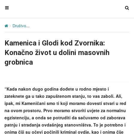
T
T
o
o
g
g
Društvo
Kamenica i Glodi kod Zvornika: Konačno život u dolini mas
g
g
l
l
Kamenica i Glodi kod Zvornika:
e
e
n
n
Konačno život u dolini masovnih
a
a
grobnica
v
v
i
i
g
g
a
a
“Kada nakon dugo godina dođete u rodno mjesto i
t
t
zateknete ga u tako zapuštenom stanju, to vas zaboli. Ali,
i
i
ipak, mi Kameničani smo ti koji moramo dovesti stvari u red
o
o
na ovom prostoru. Prvo moramo stvoriti uvjete za normalnu
n
n
egzistenciju, a onda se potruditi da sačuvamo od zaborava
patnju i stradanja ovdašnjeg stanovništva. To je potrebno i
onima čiji su očevi počinili kriminal ovdje, kao i onima čije