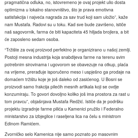
pragmatična odluka, no, istovremeno je ovaj projekt ulio dosta
optimizma u lokalno stanovništvo, što je prava emotivna
satisfakcija i najveća nagrada za sav trud koji sam uložio”, kaže
nam Mustafa. Radovi su u toku. Kad sve bude završeno, ističe
naš sagovornik, farma će biti kapaciteta 45 hiljada brojlera, a bit
će zaposleno sedam osoba.
“Tržište za ovaj proizvod perfektno je organizirano u našoj zemlji.
Postoji mesna industrija koja snabdijeva farme na terenu svim
potrebnim sirovinama i ugovorom se obavezuje na otkup, plaća
na vrijeme, prerađuje isporučeno meso i uspješno ga prodaje na
domaćem tržištu koje je još daleko od zasićenog. U Bosni se
proizvodi samo frakcija pilećih mesnih artikala koji se ovdje
konzumiraju. To govori dovoljno koliko još ima prostora za rast u
tom pravcu”, objašnjava Mustafa Redžić. Ističe da je podršku
projektu izgradnje farme pilića u Kamenici pružilo i Federalno
ministarstvo za izbjeglice i raseljena lica na čelu s ministrom
Edinom Ramićem.
Zvorničko selo Kamenica nije samo poznato po masovnim