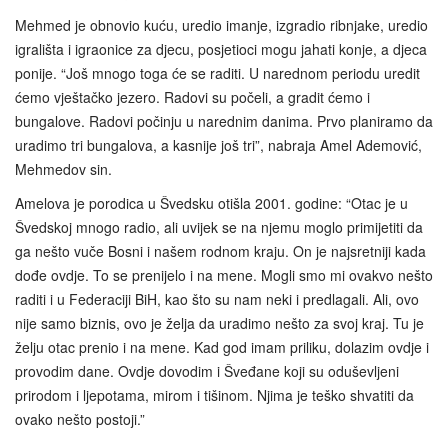
Mehmed je obnovio kuću, uredio imanje, izgradio ribnjake, uredio
igrališta i igraonice za djecu, posjetioci mogu jahati konje, a djeca
ponije. “Još mnogo toga će se raditi. U narednom periodu uredit
ćemo vještačko jezero. Radovi su počeli, a gradit ćemo i
bungalove. Radovi počinju u narednim danima. Prvo planiramo da
uradimo tri bungalova, a kasnije još tri”, nabraja Amel Ademović,
Mehmedov sin.
Amelova je porodica u Švedsku otišla 2001. godine: “Otac je u
Švedskoj mnogo radio, ali uvijek se na njemu moglo primijetiti da
ga nešto vuče Bosni i našem rodnom kraju. On je najsretniji kada
dođe ovdje. To se prenijelo i na mene. Mogli smo mi ovakvo nešto
raditi i u Federaciji BiH, kao što su nam neki i predlagali. Ali, ovo
nije samo biznis, ovo je želja da uradimo nešto za svoj kraj. Tu je
želju otac prenio i na mene. Kad god imam priliku, dolazim ovdje i
provodim dane. Ovdje dovodim i Šveđane koji su oduševljeni
prirodom i ljepotama, mirom i tišinom. Njima je teško shvatiti da
ovako nešto postoji.”