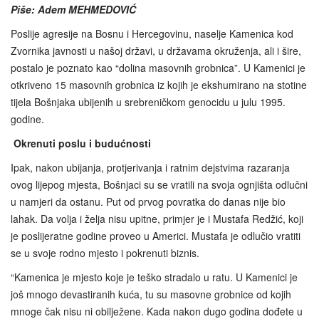
Piše: Adem MEHMEDOVIĆ
Poslije agresije na Bosnu i Hercegovinu, naselje Kamenica kod
Zvornika javnosti u našoj državi, u državama okruženja, ali i šire,
postalo je poznato kao “dolina masovnih grobnica”. U Kamenici je
otkriveno 15 masovnih grobnica iz kojih je ekshumirano na stotine
tijela Bošnjaka ubijenih u srebreničkom genocidu u julu 1995.
godine.
Okrenuti poslu i budućnosti
Ipak, nakon ubijanja, protjerivanja i ratnim dejstvima razaranja
ovog lijepog mjesta, Bošnjaci su se vratili na svoja ognjišta odlučni
u namjeri da ostanu. Put od prvog povratka do danas nije bio
lahak. Da volja i želja nisu upitne, primjer je i Mustafa Redžić, koji
je poslijeratne godine proveo u Americi. Mustafa je odlučio vratiti
se u svoje rodno mjesto i pokrenuti biznis.
“Kamenica je mjesto koje je teško stradalo u ratu. U Kamenici je
još mnogo devastiranih kuća, tu su masovne grobnice od kojih
mnoge čak nisu ni obilježene. Kada nakon dugo godina dođete u