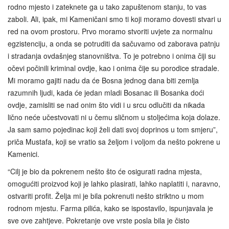
rodno mjesto i zateknete ga u tako zapuštenom stanju, to vas
zaboli. Ali, ipak, mi Kameničani smo ti koji moramo dovesti stvari u
red na ovom prostoru. Prvo moramo stvoriti uvjete za normalnu
egzistenciju, a onda se potruditi da sačuvamo od zaborava patnju
i stradanja ovdašnjeg stanovništva. To je potrebno i onima čiji su
očevi počinili kriminal ovdje, kao i onima čije su porodice stradale.
Mi moramo gajiti nadu da će Bosna jednog dana biti zemlja
razumnih ljudi, kada će jedan mladi Bosanac ili Bosanka doći
ovdje, zamisliti se nad onim što vidi i u srcu odlučiti da nikada
lično neće učestvovati ni u čemu sličnom u stoljećima koja dolaze.
Ja sam samo pojedinac koji želi dati svoj doprinos u tom smjeru”,
priča Mustafa, koji se vratio sa željom i voljom da nešto pokrene u
Kamenici.
“Cilj je bio da pokrenem nešto što će osigurati radna mjesta,
omogućiti proizvod koji je lahko plasirati, lahko naplatiti i, naravno,
ostvariti profit. Želja mi je bila pokrenuti nešto striktno u mom
rodnom mjestu. Farma pilića, kako se ispostavilo, ispunjavala je
sve ove zahtjeve. Pokretanje ove vrste posla bila je čisto