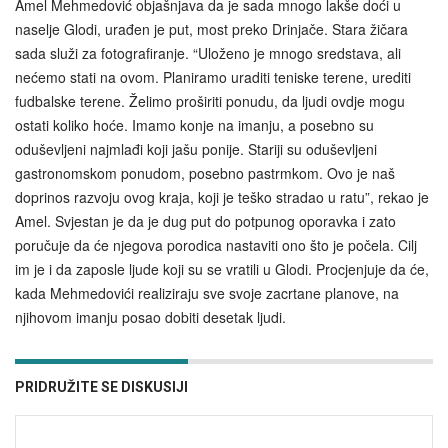
Amel Mehmedović objašnjava da je sada mnogo lakše doći u
naselje Glodi, urađen je put, most preko Drinjače. Stara žičara
sada služi za fotografiranje. “Uloženo je mnogo sredstava, ali
nećemo stati na ovom. Planiramo uraditi teniske terene, urediti
fudbalske terene. Želimo proširiti ponudu, da ljudi ovdje mogu
ostati koliko hoće. Imamo konje na imanju, a posebno su
oduševljeni najmlađi koji jašu ponije. Stariji su oduševljeni
gastronomskom ponudom, posebno pastrmkom. Ovo je naš
doprinos razvoju ovog kraja, koji je teško stradao u ratu”, rekao je
Amel. Svjestan je da je dug put do potpunog oporavka i zato
poručuje da će njegova porodica nastaviti ono što je počela. Cilj
im je i da zaposle ljude koji su se vratili u Glodi. Procjenjuje da će,
kada Mehmedovići realiziraju sve svoje zacrtane planove, na
njihovom imanju posao dobiti desetak ljudi.
PRIDRUŽITE SE DISKUSIJI