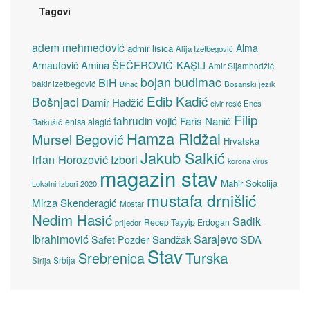
Tagovi
adem mehmedović
Alma
admir lisica
Alija Izetbegović
Amina ŠEĆEROVIĆ-KAŞLI
Arnautović
Amir Sijamhodžić.
bojan budimac
BiH
bakir izetbegović
Bosanski jezik
Bihać
Edib Kadić
Bošnjaci
Damir Hadžić
elvir resić
Enes
Filip
fahrudin vojić
Faris Nanić
enisa alagić
Ratkušić
Hamza Ridžal
Mursel Begović
Hrvatska
Jakub Salkić
Irfan Horozović
Izbori
korona virus
magazin stav
Mahir Sokolija
Lokalni izbori 2020
mustafa drnišlić
Mirza Skenderagić
Mostar
Nedim Hasić
Sadik
Recep Tayyip Erdogan
prijedor
Sarajevo
Ibrahimović
Sandžak
SDA
Safet Pozder
Stav
Turska
Srebrenica
Srbija
Sirija