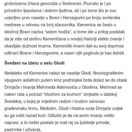
grobnicama žrtava genocida u Srebrenici. Poznato je i po
prirodnim ljepotama i dobrim ljudima, ali i po tome što je ovo
uvjerljivo prvo naselje u Bosni i Hercegovini po broju svršenika
medrese u odnosu na broj stanovnika. Kamenica se često u
istočnoj Bosni naziva “selom hodža”, a tome ide u prilog podatak
da je više od stotinu Kameničana u novijoj historiji steklo zvanje i
obavljalo dužnost imama. Kamenički imami dali su svoj doprinos
odbrani Bosne i Hercegovine, a osam njih poginulo je kao šehidi.
Šveđani na izletu u selu Glodi
Nedaleko od Kamenice nalazi se naselje Glodi. Novoizgrađenim
vijugavim asfaltnim putem kroz podrinjska brda dolazi se do obala
Drinjače i imanja Mehmeda Ademovića u Glodima. Mehmed se
nakon rata u potrazi “trbuhom za kruhom” smjestio u dalekoj
Švedskoj, u kojoj je vrijednim radom i trudom osnovao
građevinsku firmu. Međutim, Glodi i hladna voda Drinjače uvijek
su ga vukli nazad kući. Odlučio je da na svom imanju nešto
napravi, a to nešto postalo je mali raj za ljubitelje prirode,
pastrmke i uživanja.