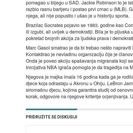
pomagao u bijegu u SAD. Jackie Robinson to je isto 
razbio rasnu barijeru i postao prvi crnac u (MLB). 
njega, ali nije popustio i ušao je u historiju sporta.
Brazilac Socrates pojavio se 1983. godine kao Cori
ili izgubi, ali uvijek u demokratiji. Bila je to pljusk
pokretač brojnih akcija za ljudska prava i demokrati
Marc Gasol smatrao je da bi trebao nešto napraviti 
Kontaktirao je nevladinu organizaciju čije je član
Onda je poveo akciju spašavanja migranata koji s
Inicijativa NBA igrača pomogla je da tragedija na Me
Njegova je majka imala 16 godina kada ga je rodil
djece koja odrastaju u Akronu u Ohiju. LeBron Jame
siromašnu djecu, kojima garantira studij od osnov
korak, odgovore na njegove kriterije ocjenjivanja. 
PRIDRUŽITE SE DISKUSIJI