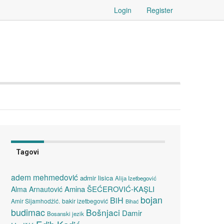
Login
Register
Tagovi
adem mehmedović
admir lisica
Alija Izetbegović
Amina ŠEĆEROVIĆ-KAŞLI
Alma Arnautović
bojan
BiH
Amir Sijamhodžić.
bakir izetbegović
Bihać
budimac
Bošnjaci
Damir
Bosanski jezik