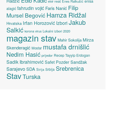
Edib Kadić
Hadžić
enisa
elvir resić
Enes Ratkušić
Filip
fahrudin vojić
Faris Nanić
alagić
Hamza Ridžal
Mursel Begović
Jakub
Irfan Horozović
Izbori
Hrvatska
Salkić
Lokalni izbori 2020
korona virus
magazin stav
Mirza
Mahir Sokolija
mustafa drnišlić
Skenderagić
Mostar
Nedim Hasić
Recep Tayyip Erdogan
prijedor
Sadik Ibrahimović
Sandžak
Safet Pozder
Srebrenica
Sarajevo
SDA
Srbija
Sirija
Stav
Turska