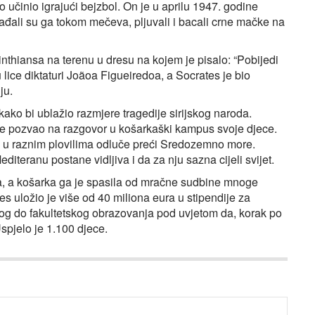
učinio igrajući bejzbol. On je u aprilu 1947. godine
Gađali su ga tokom mečeva, pljuvali i bacali crne mačke na
nthiansa na terenu u dresu na kojem je pisalo: “Pobijedi
a u lice diktaturi Joãoa Figueiredoa, a Socrates je bio
ju.
kako bi ublažio razmjere tragedije sirijskog naroda.
ove pozvao na razgovor u košarkaški kampus svoje djece.
e u raznim plovilima odluče preći Sredozemno more.
diteranu postane vidljiva i da za nju sazna cijeli svijet.
a, a košarka ga je spasila od mračne sudbine mnoge
s uložio je više od 40 miliona eura u stipendije za
nog do fakultetskog obrazovanja pod uvjetom da, korak po
Uspjelo je 1.100 djece.