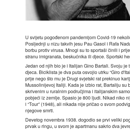
U svijetu pogođenom pandemijom Covid-19 nekolicin
Posljednji u nizu takvih jesu Pau Gasol i Rafa Nadal
borbu protiv virusa. Mnogi su to sportaši činili i pri
stranu imigranata, beskućnika ili djece. Sportski he
Jedan od njih bio je i Italijan Gino Bartali. Svoju je
djeca. Biciklista je dva puta osvojio utrku “Giro d'I
prije nego što mu je Drugi svjetski rat prekinuo kar
Mussolinijevoj Italiji. Kada je izbio rat, Bartaliju su
skrivenim u ruralnim područjima i italijanskim s
pobjeći iz zemlje. Spasio je 800 ljudi. Nikad niko 
i “Tour” (1948), ali nikada nije pričao o svom podv
njegove smrti.
Devetog novembra 1938. dogodio se prvi veliki po
prvak u ringu, u svom je apartmanu sakrio dva jevr