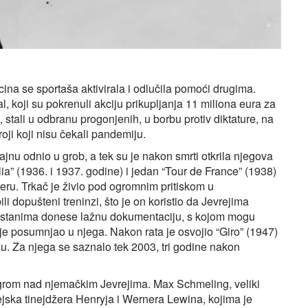
a se sportaša aktivirala i odlučila pomoći drugima.
, koji su pokrenuli akciju prikupljanja 11 miliona eura za
je, stali u odbranu progonjenih, u borbu protiv diktature, na
roji koji nisu čekali pandemiju.
 tajnu odnio u grob, a tek su je nakon smrti otkrila njegova
talia” (1936. i 1937. godine) i jedan “Tour de France” (1938)
ijeru. Trkač je živio pod ogromnim pritiskom u
 bili dopušteni treninzi, što je on koristio da Jevrejima
amostanima donese lažnu dokumentaciju, s kojom mogu
nije posumnjao u njega. Nakon rata je osvojio “Giro” (1947)
igu. Za njega se saznalo tek 2003, tri godine nakon
grom nad njemačkim Jevrejima. Max Schmeling, veliki
ejska tinejdžera Henryja i Wernera Lewina, kojima je