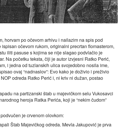
bom, horvam po očevom arhivu i nailazim na spis pod
e ispisan očevom rukom, originalni precrtan flomasterom,
stu iliti pasuse s kojima se nije slagao podvlačio je
. Na početku teksta, čiji je autor izvjesni Ratko Perić,
ram, i jedna od tuzlanskih ulica svojedobno nosila ime,
spisao ovaj “nadnaslov”: Evo kako je doživio i preživio
OP odreda Ratko Perić i, ni kriv ni dužan, postao
napadu na partizanski štab u majevičkom selu Vukosavci
v narodnog heroja Ratka Perića, koji je “nekim čudom”
o, podvučen je crvenom olovkom:
napali Štab Majevičkog odreda. Mevla Jakupović je prva