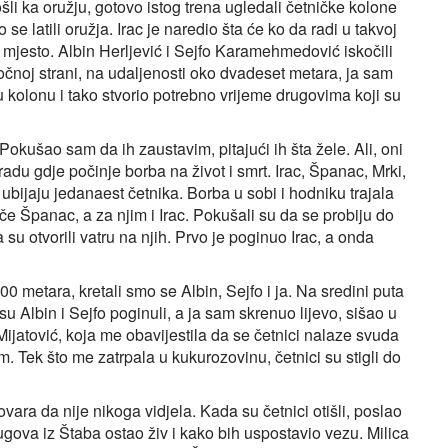
ošli ka oružju, gotovo istog trena ugledali četničke kolone
 latili oružja. Irac je naredio šta će ko da radi u takvoj
 mjesto. Albin Herljević i Sejfo Karamehmedović iskočili
točnoj strani, na udaljenosti oko dvadeset metara, ja sam
 kolonu i tako stvorio potrebno vrijeme drugovima koji su
Pokušao sam da ih zaustavim, pitajući ih šta žele. Ali, oni
adu gdje počinje borba na život i smrt. Irac, Španac, Mrki,
 ubijaju jedanaest četnika. Borba u sobi i hodniku trajala
ače Španac, a za njim i Irac. Pokušali su da se probiju do
 su otvorili vatru na njih. Prvo je poginuo Irac, a onda
 metara, kretali smo se Albin, Sejfo i ja. Na sredini puta
 Albin i Sejfo poginuli, a ja sam skrenuo lijevo, sišao u
Mijatović, koja me obavijestila da se četnici nalaze svuda
m. Tek što me zatrpala u kukurozovinu, četnici su stigli do
vara da nije nikoga vidjela. Kada su četnici otišli, poslao
gova iz Štaba ostao živ i kako bih uspostavio vezu. Milica