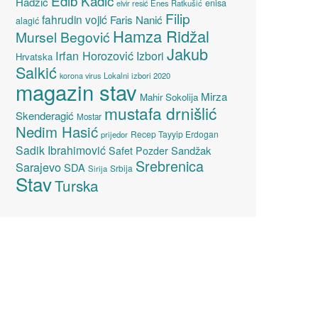
Edib Kadić
Hadžić
enisa
elvir resić
Enes Ratkušić
Filip
fahrudin vojić
Faris Nanić
alagić
Hamza Ridžal
Mursel Begović
Jakub
Irfan Horozović
Izbori
Hrvatska
Salkić
Lokalni izbori 2020
korona virus
magazin stav
Mirza
Mahir Sokolija
mustafa drnišlić
Skenderagić
Mostar
Nedim Hasić
Recep Tayyip Erdogan
prijedor
Sadik Ibrahimović
Sandžak
Safet Pozder
Srebrenica
Sarajevo
SDA
Srbija
Sirija
Stav
Turska