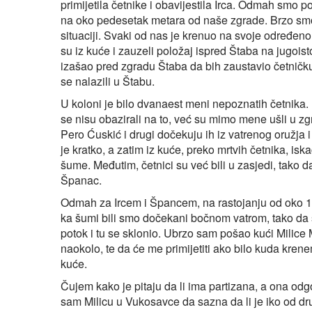
primijetila četnike i obavijestila Irca. Odmah smo p
na oko pedesetak metara od naše zgrade. Brzo smo se
situaciji. Svaki od nas je krenuo na svoje određeno
su iz kuće i zauzeli položaj ispred Štaba na jugois
izašao pred zgradu Štaba da bih zaustavio četničku
se nalazili u Štabu.
U koloni je bilo dvanaest meni nepoznatih četnika. 
se nisu obazirali na to, već su mimo mene ušli u zgr
Pero Ćuskić i drugi dočekuju ih iz vatrenog oružja i
je kratko, a zatim iz kuće, preko mrtvih četnika, isk
šume. Međutim, četnici su već bili u zasjedi, tako da
Španac.
Odmah za Ircem i Špancem, na rastojanju od oko 100
ka šumi bili smo dočekani bočnom vatrom, tako da su
potok i tu se sklonio. Ubrzo sam pošao kući Milice 
naokolo, te da će me primijetiti ako bilo kuda krene
kuće.
Čujem kako je pitaju da li ima partizana, a ona odgo
sam Milicu u Vukosavce da sazna da li je iko od dru