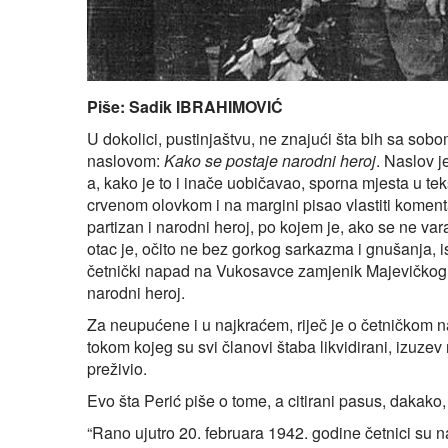
Piše: Sadik IBRAHIMOVIĆ
U dokolici, pustinjaštvu, ne znajući šta bih sa so
naslovom:
Kako se postaje narodni heroj
. Naslov j
a, kako je to i inače uobičavao, sporna mjesta u tek
crvenom olovkom i na margini pisao vlastiti komentar
partizan i narodni heroj, po kojem je, ako se ne va
otac je, očito ne bez gorkog sarkazma i gnušanja, i
četnički napad na Vukosavce zamjenik Majevičkog N
narodni heroj.
Za neupućene i u najkraćem, riječ je o četničkom 
tokom kojeg su svi članovi štaba likvidirani, izuze
preživio.
Evo šta Perić piše o tome, a citirani pasus, dakak
“Rano ujutro 20. februara 1942. godine četnici su 