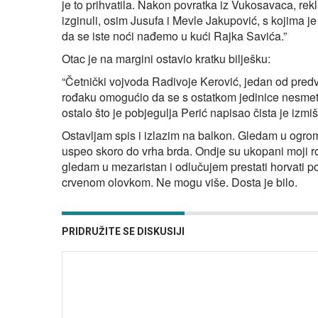
je to prihvatila. Nakon povratka iz Vukosavaca, rek
izginuli, osim Jusufa i Mevle Jakupović, s kojima je
da se iste noći nađemo u kući Rajka Savića.”
Otac je na margini ostavio kratku bilješku:
“Četnički vojvoda Radivoje Kerović, jedan od predv
rođaku omogućio da se s ostatkom jedinice nesmet
ostalo što je pobjegulja Perić napisao čista je izmišl
Ostavljam spis i izlazim na balkon. Gledam u ogrom
uspeo skoro do vrha brda. Ondje su ukopani moji rodi
gledam u mezaristan i odlučujem prestati horvati po
crvenom olovkom. Ne mogu više. Dosta je bilo.
PRIDRUŽITE SE DISKUSIJI