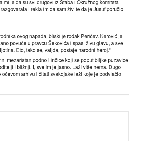
la mi je da su svi drugovi iz Štaba i Okružnog komiteta
 razgovarala i rekla im da sam živ, te da je Jusuf poručio
odnika ovog napada, bliski je rođak Perićev. Kerović je
ano povuče u pravcu Šekovića i spasi živu glavu, a sve
jotina. Eto, tako se, valjda, postaje narodni heroj.”
ni mezaristan podno Ilinčice koji se poput biljke puzavice
telji i bližnji. I, sve im je jasno. Laži više nema. Dugo
 očevom arhivu i čitati svakojake laži koje je podvlačio