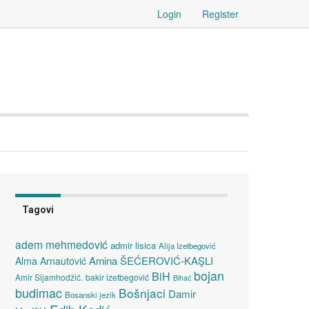
Login
Register
Tagovi
adem mehmedović
admir lisica
Alija Izetbegović
Amina ŠEĆEROVIĆ-KAŞLI
Alma Arnautović
bojan
BiH
Amir Sijamhodžić.
bakir izetbegović
Bihać
budimac
Bošnjaci
Damir
Bosanski jezik