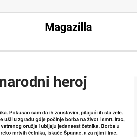
Magazilla
narodni heroj
ka. Pokušao sam da ih zaustavim, pitajući ih šta žele.
e ušli u zgradu gdje počinje borba na život i smrt. Irac,
 vatrenog oružja i ubijaju jedanaest četnika. Borba u
 preko mrtvih četnika, iskače Španac, a za njim i Irac.