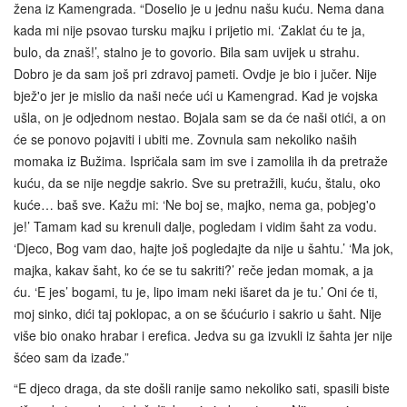
žena iz Kamengrada. “Doselio je u jednu našu kuću. Nema dana
kada mi nije psovao tursku majku i prijetio mi. ‘Zaklat ću te ja,
bulo, da znaš!’, stalno je to govorio. Bila sam uvijek u strahu.
Dobro je da sam još pri zdravoj pameti. Ovdje je bio i jučer. Nije
bjež'o jer je mislio da naši neće ući u Kamengrad. Kad je vojska
ušla, on je odjednom nestao. Bojala sam se da će naši otići, a on
će se ponovo pojaviti i ubiti me. Zovnula sam nekoliko naših
momaka iz Bužima. Ispričala sam im sve i zamolila ih da pretraže
kuću, da se nije negdje sakrio. Sve su pretražili, kuću, štalu, oko
kuće… baš sve. Kažu mi: ‘Ne boj se, majko, nema ga, pobjeg'o
je!’ Tamam kad su krenuli dalje, pogledam i vidim šaht za vodu.
‘Djeco, Bog vam dao, hajte još pogledajte da nije u šahtu.’ ‘Ma jok,
majka, kakav šaht, ko će se tu sakriti?’ reče jedan momak, a ja
ću. ‘E jes’ bogami, tu je, lipo imam neki išaret da je tu.’ Oni će ti,
moj sinko, dići taj poklopac, a on se šćućurio i sakrio u šaht. Nije
više bio onako hrabar i erefica. Jedva su ga izvukli iz šahta jer nije
šćeo sam da izađe.”
“E djeco draga, da ste došli ranije samo nekoliko sati, spasili biste