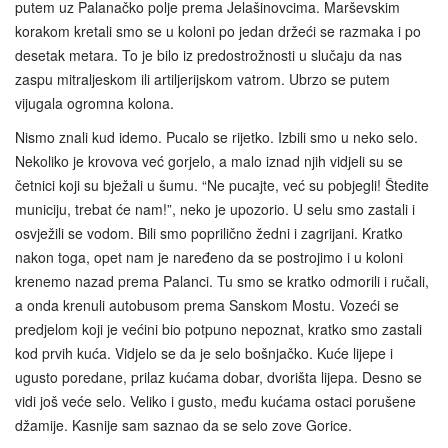
putem uz Palanačko polje prema Jelašinovcima. Marševskim
korakom kretali smo se u koloni po jedan držeći se razmaka i po
desetak metara. To je bilo iz predostrožnosti u slučaju da nas
zaspu mitraljeskom ili artiljerijskom vatrom. Ubrzo se putem
vijugala ogromna kolona.
Nismo znali kud idemo. Pucalo se rijetko. Izbili smo u neko selo.
Nekoliko je krovova već gorjelo, a malo iznad njih vidjeli su se
četnici koji su bježali u šumu. “Ne pucajte, već su pobjegli! Štedite
municiju, trebat će nam!”, neko je upozorio. U selu smo zastali i
osvježili se vodom. Bili smo poprilično žedni i zagrijani. Kratko
nakon toga, opet nam je naređeno da se postrojimo i u koloni
krenemo nazad prema Palanci. Tu smo se kratko odmorili i ručali,
a onda krenuli autobusom prema Sanskom Mostu. Vozeći se
predjelom koji je većini bio potpuno nepoznat, kratko smo zastali
kod prvih kuća. Vidjelo se da je selo bošnjačko. Kuće lijepe i
ugusto poredane, prilaz kućama dobar, dvorišta lijepa. Desno se
vidi još veće selo. Veliko i gusto, među kućama ostaci porušene
džamije. Kasnije sam saznao da se selo zove Gorice.