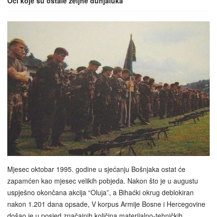
Oči koje su ostale željne dunjaluka
Mjesec oktobar 1995. godine u sjećanju Bošnjaka ostat će
zapamćen kao mjesec velikih pobjeda. Nakon što je u augustu
uspješno okončana akcija “Oluja”, a Bihaćki okrug deblokiran
nakon 1.201 dana opsade, V korpus Armije Bosne i Hercegovine
došao je u posjed značajnih količina materijalno-tehničkih