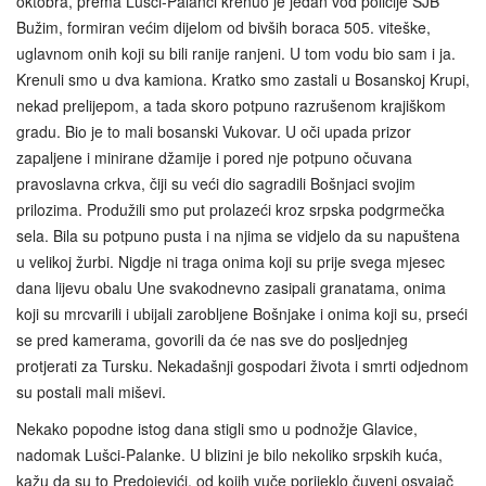
oktobra, prema Lušci‑Palanci krenuo je jedan vod policije SJB
Bužim, formiran većim dijelom od bivših boraca 505. viteške,
uglavnom onih koji su bili ranije ranjeni. U tom vodu bio sam i ja.
Krenuli smo u dva kamiona. Kratko smo zastali u Bosanskoj Krupi,
nekad prelijepom, a tada skoro potpuno razrušenom krajiškom
gradu. Bio je to mali bosanski Vukovar. U oči upada prizor
zapaljene i minirane džamije i pored nje potpuno očuvana
pravoslavna crkva, čiji su veći dio sagradili Bošnjaci svojim
prilozima. Produžili smo put prolazeći kroz srpska podgrmečka
sela. Bila su potpuno pusta i na njima se vidjelo da su napuštena
u velikoj žurbi. Nigdje ni traga onima koji su prije svega mjesec
dana lijevu obalu Une svakodnevno zasipali granatama, onima
koji su mrcvarili i ubijali zarobljene Bošnjake i onima koji su, prseći
se pred kamerama, govorili da će nas sve do posljednjeg
protjerati za Tursku. Nekadašnji gospodari života i smrti odjednom
su postali mali miševi.
Nekako popodne istog dana stigli smo u podnožje Glavice,
nadomak Lušci-Palanke. U blizini je bilo nekoliko srpskih kuća,
kažu da su to Predojevići, od kojih vuče porijeklo čuveni osvajač