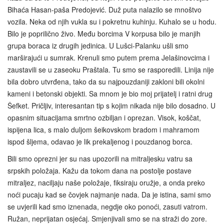
Bihaća Hasan-paša Predojević. Duž puta nalazilo se mnoštvo
vozila. Neka od njih vukla su i pokretnu kuhinju. Kuhalo se u hodu.
Bilo je poprilično živo. Među borcima V korpusa bilo je manjih
grupa boraca iz drugih jedinica. U Lušci-Palanku ušli smo
marširajući u sumrak. Krenuli smo putem prema Jelašinovcima i
zaustavili se u zaseoku Praštala. Tu smo se rasporedili. Linija nije
bila dobro utvrđena, tako da su najpouzdaniji zakloni bili okolni
kameni i betonski objekti. Sa mnom je bio moj prijatelj i ratni drug
Šefket. Pričljiv, interesantan tip s kojim nikada nije bilo dosadno. U
opasnim situacijama smrtno ozbiljan i oprezan. Visok, koščat,
ispijena lica, s malo duljom šeikovskom bradom i mahramom
ispod šljema, odavao je lik prekaljenog i pouzdanog borca.
Bili smo oprezni jer su nas upozorili na mitraljesku vatru sa
srpskih položaja. Kažu da tokom dana na postolje postave
mitraljez, naciljaju naše položaje, fiksiraju oružje, a onda preko
noći pucaju kad se čovjek najmanje nada. Da je istina, sami smo
se uvjerili kad smo iznenada, negdje oko ponoći, zasuti vatrom.
Ružan, neprijatan osjećaj. Smjenjivali smo se na straži do zore.