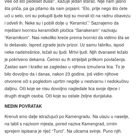
više od sto pedeset duša!”, kazuje jedan starac. Nije nam jasno
šta priča, pa ga pitamo da nam pojasni. “Eto, prije nego što ćete
ući u selo, oni su pokupili ljude koji su morali ići na radnu obavezu
i odveli ih. Neke su i pobili dolje u ‘Keramici’.” Saznajemo da
mještani tvornicu keramičkih pločica “Sanakeram” nazivaju
“Keramikom”. Nas nekoliko kreće prema tvornici da vidimo šta se
to dešavalo. Ispred zgrade jeziv prizor. Uz samu fabriku, ispod
neke nadstrešnice, ležali su ljudi. Mrtvi ljudi. Njih dvanaest ležalo
je pokriveno dekama. Četnici su ih strijeljali prilikom povlačenja.
Zastao sam i kratko se zagledao u njihova izmučena lica. To je
bilo dovoljno da i danas, nakon 23 godine, još vidim njihove
otvorene oči s pogledom uprtim negdje u nestvarnu i nedokučivu
daljinu. Oči koje se nisu dovoljno nagledale lica svoje djece i
drugih dragih osoba. Oči koje su ostale željne dunjaluka.
NEĐIN POVRATAK
Krenuli smo dalje istražujući po Kamengradu. Na ulazu u naselje,
na tabli s nazivom mjesta, pored naziva Kamengrad, crnim
sprejem ispisana je riječ “Turci”. Na ulicama svinje. Puno njih.