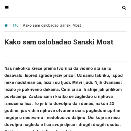
T
T
o
o
g
g
140
Kako sam oslobađao Sanski Most
g
g
l
l
Kako sam oslobađao Sanski Most
e
e
n
n
a
a
v
v
Nas nekoliko kreće prema tvornici da vidimo šta se to
i
i
dešavalo. Ispred zgrade jeziv prizor. Uz samu fabriku, ispod
g
g
neke nadstrešnice, ležali su ljudi. Mrtvi ljudi. Njih dvanaest
a
a
ležalo je pokriveno dekama. Četnici su ih strijeljali prilikom
t
t
povlačenja. Zastao sam i kratko se zagledao u njihova
i
i
izmučena lica. To je bilo dovoljno da i danas, nakon 23
o
o
godine, još vidim njihove otvorene oči s pogledom uprtim
n
n
negdje u nestvarnu i nedokučivu daljinu. Oči koje se nisu
dovoljno nagledale lica svoje djece i drugih dragih osoba.