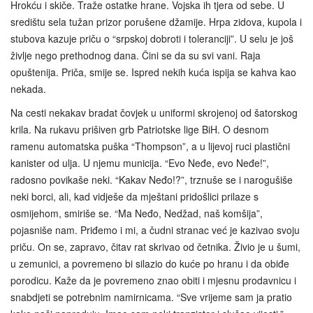
Hrokću i skiče. Traže ostatke hrane. Vojska ih tjera od sebe. U
središtu sela tužan prizor porušene džamije. Hrpa zidova, kupola i
stubova kazuje priču o “srpskoj dobroti i toleranciji”. U selu je još
življe nego prethodnog dana. Čini se da su svi vani. Raja
opuštenija. Priča, smije se. Ispred nekih kuća ispija se kahva kao
nekada.
Na cesti nekakav bradat čovjek u uniformi skrojenoj od šatorskog
krila. Na rukavu prišiven grb Patriotske lige BiH. O desnom
ramenu automatska puška “Thompson”, a u lijevoj ruci plastični
kanister od ulja. U njemu municija. “Evo Neđe, evo Neđe!”,
radosno povikaše neki. “Kakav Neđo!?”, trznuše se i narogušiše
neki borci, ali, kad vidješe da mještani pridošlici prilaze s
osmijehom, smiriše se. “Ma Neđo, Nedžad, naš komšija”,
pojasniše nam. Priđemo i mi, a čudni stranac već je kazivao svoju
priču. On se, zapravo, čitav rat skrivao od četnika. Živio je u šumi,
u zemunici, a povremeno bi silazio do kuće po hranu i da obiđe
porodicu. Kaže da je povremeno znao obiti i mjesnu prodavnicu i
snabdjeti se potrebnim namirnicama. “Sve vrijeme sam ja pratio