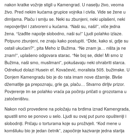
nakon kratke vožnje stigli u Kamengrad. U naselju živo, veoma
živo. Pred nekim kućama grupice vojnika i civila. Vide se žene u
dimijama. Plaču i smiju se. Neki su zbunjeni, neki uplašeni, neki
nepovjerljivi i zatvoreni u kućama. “Naši su, naši!”, viče jedna
žena. “Izađite napolje slobodno, naši su!” Ljudi polahko izlaze.
Potpuno zbunjeni, ne znaju kako postupiti. “Dide, kako si, gdje su
ostali ukućani?”, pita Meho iz Bužima. “Ne znam ja… ništa ja ne
znam!”, uplašeno odgovara starac. “Ne boj se, dide! Mi smo iz
Bužima, naši smo, muslimani”, pokušavaju neki ohrabriti starca.
Odnekud dolazi Husein ef. Kovačević, moralista 505. bužimske. U
Donjem Kamengradu bio je do rata imam nove džamije. Bivše
džematlije ga prepoznaju, grle ga, plaču… Stvarno dirljiv prizor.
Povjerenje im se polahko vraća pa počinju pričati o grozotama u
zatočeništvu.
Nakon noći provedene na položaju na brdima iznad Kamengrada,
spustili smo se ponovo u selo. Ljudi su ovaj put puno opušteniji i
slobodniji. Pričaju o torturama koje su proživjeli. “Kod mene u
komšiluku bio je jedan četnik”, započinje kazivanje jedna starija