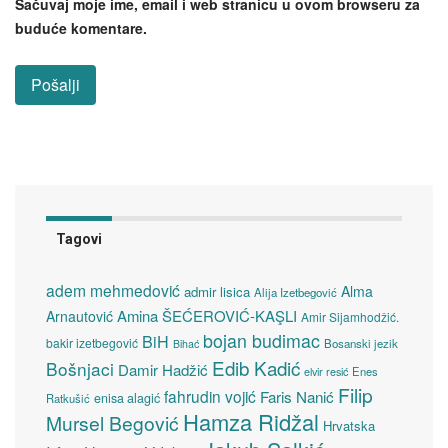
Sačuvaj moje ime, email i web stranicu u ovom browseru za
buduće komentare.
Tagovi
adem mehmedović
Alma
admir lisica
Alija Izetbegović
Amina ŠEĆEROVIĆ-KAŞLI
Arnautović
Amir Sijamhodžić.
bojan budimac
BiH
bakir izetbegović
Bosanski jezik
Bihać
Edib Kadić
Bošnjaci
Damir Hadžić
elvir resić
Enes
Filip
fahrudin vojić
Faris Nanić
enisa alagić
Ratkušić
Hamza Ridžal
Mursel Begović
Hrvatska