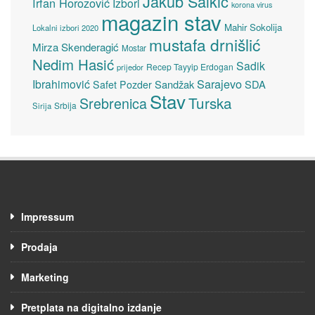
Jakub Salkić
Irfan Horozović
Izbori
korona virus
magazin stav
Mahir Sokolija
Lokalni izbori 2020
mustafa drnišlić
Mirza Skenderagić
Mostar
Nedim Hasić
Sadik
Recep Tayyip Erdogan
prijedor
Sarajevo
Ibrahimović
Sandžak
SDA
Safet Pozder
Stav
Turska
Srebrenica
Srbija
Sirija
Impressum
Prodaja
Marketing
Pretplata na digitalno izdanje