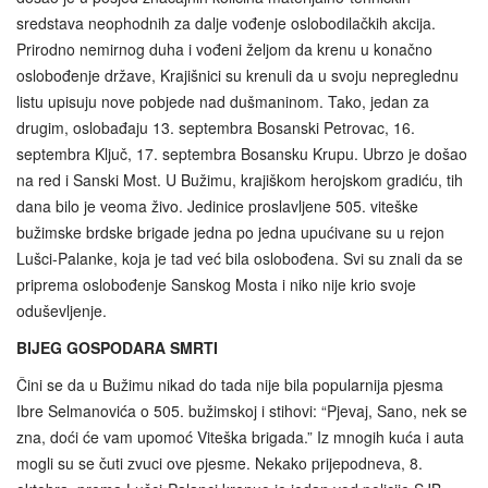
sredstava neophodnih za dalje vođenje oslobodilačkih akcija.
Prirodno nemirnog duha i vođeni željom da krenu u konačno
oslobođenje države, Krajišnici su krenuli da u svoju nepreglednu
listu upisuju nove pobjede nad dušmaninom. Tako, jedan za
drugim, oslobađaju 13. septembra Bosanski Petrovac, 16.
septembra Ključ, 17. septembra Bosansku Krupu. Ubrzo je došao
na red i Sanski Most. U Bužimu, krajiškom herojskom gradiću, tih
dana bilo je veoma živo. Jedinice proslavljene 505. viteške
bužimske brdske brigade jedna po jedna upućivane su u rejon
Lušci-Palanke, koja je tad već bila oslobođena. Svi su znali da se
priprema oslobođenje Sanskog Mosta i niko nije krio svoje
oduševljenje.
BIJEG GOSPODARA SMRTI
Čini se da u Bužimu nikad do tada nije bila popularnija pjesma
Ibre Selmanovića o 505. bužimskoj i stihovi: “Pjevaj, Sano, nek se
zna, doći će vam upomoć Viteška brigada.” Iz mnogih kuća i auta
mogli su se čuti zvuci ove pjesme. Nekako prijepodneva, 8.