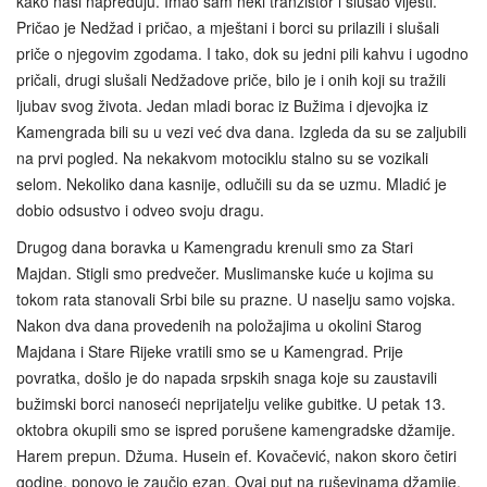
kako naši napreduju. Imao sam neki tranzistor i slušao vijesti.”
Pričao je Nedžad i pričao, a mještani i borci su prilazili i slušali
priče o njegovim zgodama. I tako, dok su jedni pili kahvu i ugodno
pričali, drugi slušali Nedžadove priče, bilo je i onih koji su tražili
ljubav svog života. Jedan mladi borac iz Bužima i djevojka iz
Kamengrada bili su u vezi već dva dana. Izgleda da su se zaljubili
na prvi pogled. Na nekakvom motociklu stalno su se vozikali
selom. Nekoliko dana kasnije, odlučili su da se uzmu. Mladić je
dobio odsustvo i odveo svoju dragu.
Drugog dana boravka u Kamengradu krenuli smo za Stari
Majdan. Stigli smo predvečer. Muslimanske kuće u kojima su
tokom rata stanovali Srbi bile su prazne. U naselju samo vojska.
Nakon dva dana provedenih na položajima u okolini Starog
Majdana i Stare Rijeke vratili smo se u Kamengrad. Prije
povratka, došlo je do napada srpskih snaga koje su zaustavili
bužimski borci nanoseći neprijatelju velike gubitke. U petak 13.
oktobra okupili smo se ispred porušene kamengradske džamije.
Harem prepun. Džuma. Husein ef. Kovačević, nakon skoro četiri
godine, ponovo je zaučio ezan. Ovaj put na ruševinama džamije.