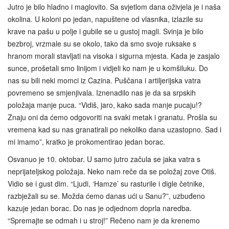
Jutro je bilo hladno i maglovito. Sa svjetlom dana oživjela je i naša
okolina. U koloni po jedan, napuštene od vlasnika, izlazile su
krave na pašu u polje i gubile se u gustoj magli. Svinja je bilo
bezbroj, vrzmale su se okolo, tako da smo svoje ruksake s
hranom morali stavljati na visoka i sigurna mjesta. Kada je zasjalo
sunce, prošetali smo linijom i vidjeli ko nam je u komšiluku. Do
nas su bili neki momci iz Cazina. Puščana i artiljerijska vatra
povremeno se smjenjivala. Iznenadilo nas je da sa srpskih
položaja manje puca. “Vidiš, jaro, kako sada manje pucaju!?
Znaju oni da ćemo odgovoriti na svaki metak i granatu. Prošla su
vremena kad su nas granatirali po nekoliko dana uzastopno. Sad i
mi imamo”, kratko je prokomentirao jedan borac.
Osvanuo je 10. oktobar. U samo jutro začula se jaka vatra s
neprijateljskog položaja. Neko nam reče da se položaj zove Otiš.
Vidio se i gust dim. “Ljudi, ‘Hamze’ su rasturile i digle četnike,
razbježali su se. Možda ćemo danas ući u Sanu?”, uzbuđeno
kazuje jedan borac. Do nas je odjednom doprla naredba.
“Spremajte se odmah i u stroj!” Rečeno nam je da krenemo