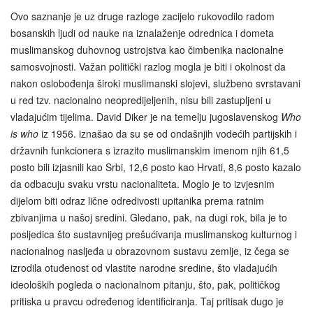
Ovo saznanje je uz druge razloge zacijelo rukovodilo radom
bosanskih ljudi od nauke na iznalaženje odrednica i dometa
muslimanskog duhovnog ustrojstva kao čimbenika nacionalne
samosvojnosti. Važan politički razlog mogla je biti i okolnost da
nakon oslobođenja široki muslimanski slojevi, službeno svrstavani
u red tzv. nacionalno neopredijeljenih, nisu bili zastupljeni u
vladajućim tijelima. David Diker je na temelju jugoslavenskog
Who
is who
iz 1956. iznašao da su se od ondašnjih vodećih partijskih i
državnih funkcionera s izrazito muslimanskim imenom njih 61,5
posto bili izjasnili kao Srbi, 12,6 posto kao Hrvati, 8,6 posto kazalo
da odbacuju svaku vrstu nacionaliteta. Moglo je to izvjesnim
dijelom biti odraz lične odredivosti upitanika prema ratnim
zbivanjima u našoj sredini. Gledano, pak, na dugi rok, bila je to
posljedica što sustavnijeg prešućivanja muslimanskog kulturnog i
nacionalnog nasljeđa u obrazovnom sustavu zemlje, iz čega se
izrodila otuđenost od vlastite narodne sredine, što vladajućih
ideoloških pogleda o nacionalnom pitanju, što, pak, političkog
pritiska u pravcu određenog identificiranja. Taj pritisak dugo je