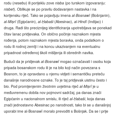
rodu (
nesebu
) ili porijeklu zove
nisba
(po turskom izgovaranju:
nisbet
). Oblikuje se po pravilu dodavanjem nastavka i na
korijensku riječ. Tako se pojavljuju imena
al-Bosnawî
(Bošnjanin),
al-Miṣrî
(Egipćanin),
al-Ḥabaši
(Abesinac),
al-Hindî
(Indijac) i
druga. Radi što preciznijeg identificiranja upotrebljava se ponekad
čitav lanac pridjevaka. On obično počinje naznakom mjesta
rođenja, potom naznakom mjesta boravka, onda podatkom o
rodu ili rodnoj zemlji i na koncu ukazivanjem na eventualnu
pripadnost određenoj školi mišljenja ili obrednih navika.
Budući da je pridjevak
al-Bosnawî
mogao označavati i osobu koja
pripada bosanskom rodu ili je na bilo koji način povezana s
Bosnom, to je opravdano u njemu vidjeti i semantičku preteču
današnje narodnosne oznake. To je taj pridjevak uistinu često i
bio. Pod promijenjenim životnim uvjetima riječ
al-Miṣrî
je u
međuvremenu dobila nov pojmovni sadržaj, pa danas znači
Egipćanin u nacionalnom smislu, ili riječ
al-Ḥabaši
, koja danas
znači jednostavno Abesinac po narodnosti, tako bi se u današnjoj
uporabi ime al-Bosnawî moralo prevoditi s Bošnjak. Da se i prije