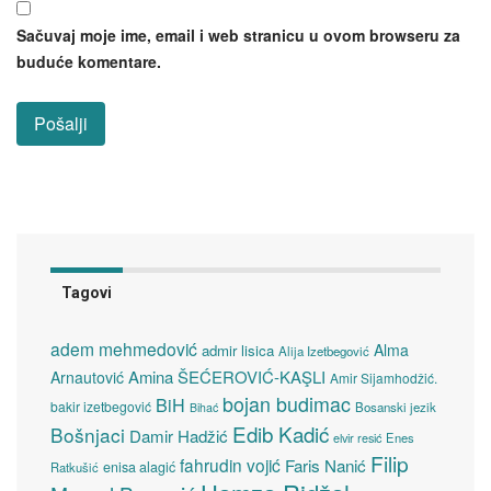
Sačuvaj moje ime, email i web stranicu u ovom browseru za
buduće komentare.
Tagovi
adem mehmedović
Alma
admir lisica
Alija Izetbegović
Amina ŠEĆEROVIĆ-KAŞLI
Arnautović
Amir Sijamhodžić.
bojan budimac
BiH
bakir izetbegović
Bosanski jezik
Bihać
Edib Kadić
Bošnjaci
Damir Hadžić
elvir resić
Enes
Filip
fahrudin vojić
Faris Nanić
enisa alagić
Ratkušić