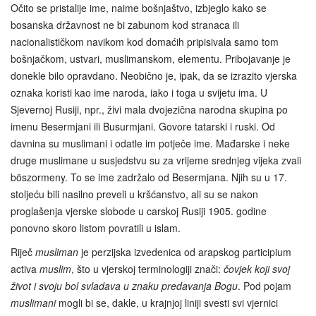
Očito se pristalije ime, naime bošnjaštvo, izbjeglo kako se
bosanska državnost ne bi zabunom kod stranaca ili
nacionalističkom navikom kod domaćih pripisivala samo tom
bošnjačkom, ustvari, muslimanskom, elementu. Pribojavanje je
donekle bilo opravdano. Neobično je, ipak, da se izrazito vjerska
oznaka koristi kao ime naroda, iako i toga u svijetu ima. U
Sjevernoj Rusiji, npr., živi mala dvojezična narodna skupina po
imenu Besermjani ili Busurmjani. Govore tatarski i ruski. Od
davnina su muslimani i odatle im potječe ime. Mađarske i neke
druge muslimane u susjedstvu su za vrijeme srednjeg vijeka zvali
böszormeny. To se ime zadržalo od Besermjana. Njih su u 17.
stoljeću bili nasilno preveli u kršćanstvo, ali su se nakon
proglašenja vjerske slobode u carskoj Rusiji 1905. godine
ponovno skoro listom povratili u islam.
Riječ
musliman
je perzijska izvedenica od arapskog participium
activa
muslim
, što u vjerskoj terminologiji znači:
čovjek koji svoj
život i svoju bol svladava u znaku predavanja Bogu
. Pod pojam
muslimani
mogli bi se, dakle, u krajnjoj liniji svesti svi vjernici