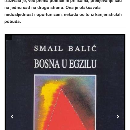
izazivala je, već prema političkim prilikama, prelijevanje sad
na jednu sad na drugu stranu. Ona je olakšavala
nedosljednost i oportunizam, nekada očito iz karijerističkih
pobuda.