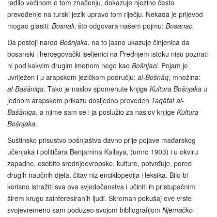
radilo većinom o tom značenju, dokazuje njezino često
prevođenje na turski jezik upravo tom riječju. Nekada je prijevod
mogao glasiti:
Bosnali
, što odgovara našem pojmu:
Bosanac.
Da postoji narod
Bošnjaka
, na to jasno ukazuje činjenica da
bosanski i hercegovački iseljenici na Prednjem istoku nisu poznati
ni pod kakvim drugim imenom nego kao
Bošnjaci
. Pojam je
uvriježen i u arapskom jezičkom području:
al-Bošnâq
, množina:
al-Bašâniqa
. Tako je naslov spomenute knjige
Kultura Bošnjaka
u
jednom arapskom prikazu dosljedno preveden
Taqâfat al-
Bašâniqa
, a njime sam se i ja poslužio za naslov knjige
Kultura
Bošnjaka.
Suštinsko prisustvo bošnjaštva davno prije pojave mađarskog
učenjaka i političara Benjamina Kallaya, (umro 1903) i u okviru
zapadne, osobito srednjoevropske, kulture, potvrđuje, pored
drugih naučnih djela, čitav niz enciklopedija i leksika. Bilo bi
korisno istražiti sva ova svjedočanstva i učiniti ih pristupačnim
širem krugu zainteresiranih ljudi. Skroman pokušaj ove vrste
svojevremeno sam poduzeo svojom bibliografijom
Njemačko-