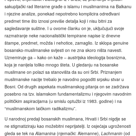
sakupljački rad literarne građe o islamu i muslimanima na Balkanu
i njezine analize, ponekad nepotrebno komplicira određivani
predmet time što iznosi previše detalja koji i nisu bitni za
sagledavanje suštine. I u ovome članku on je, uključujući svoje
razmatranje neke nacionalistički tempirane napise iz dnevne
štampe, predmet, možda i nehotice, zamaglio. Iz sklopa genuine
bosansko-muslimanske svijesti on ne zna skoro ništa navesti.
Uznemiruje ga – kako on kaže – austrijska ideologija bosnizma,
koja je nanijela toliko mnogo šteta. U gledanju na bosanske
muslimane on polazi sa stanovišta da su oni Srbi. Priznanjem
muslimanske nacije trebalo je navodno pogoditi srpsku stvar u
Bosni. Od drugih aspekata muslimanskog pitanja on se zadržava
posebno na tzv. islamskom fundamentalizmu i njegovim navodnim
političkim aspiracijama (u smislu optužbi iz 1983. godine) i na
“muslimanskom laičkom radikalizmu”.
U narodnoj predaji bosanskih muslimana, Hrvati i Srbi nigdje se
ne stigmatiziraju kao možebitni neprijatelji. Iz osjećaja ugroženosti
gleda se tek na
Alamanina
(njemački: Alemanne),
Lachmanin
(od