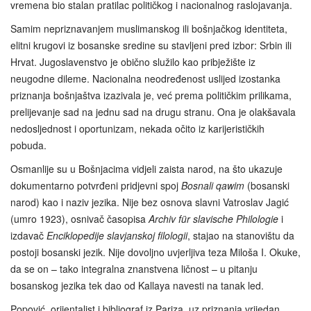
vremena bio stalan pratilac političkog i nacionalnog raslojavanja.
Samim nepriznavanjem muslimanskog ili bošnjačkog identiteta,
elitni krugovi iz bosanske sredine su stavljeni pred izbor: Srbin ili
Hrvat. Jugoslavenstvo je obično služilo kao pribježište iz
neugodne dileme. Nacionalna neodređenost uslijed izostanka
priznanja bošnjaštva izazivala je, već prema političkim prilikama,
prelijevanje sad na jednu sad na drugu stranu. Ona je olakšavala
nedosljednost i oportunizam, nekada očito iz karijerističkih
pobuda.
Osmanlije su u Bošnjacima vidjeli zaista narod, na što ukazuje
dokumentarno potvrđeni pridjevni spoj
Bosnali qawim
(bosanski
narod) kao i naziv jezika. Nije bez osnova slavni Vatroslav Jagić
(umro 1923), osnivač časopisa
Archiv für slavische Philologie
i
izdavač
Enciklopedije slavjanskoj filologii
, stajao na stanovištu da
postoji bosanski jezik. Nije dovoljno uvjerljiva teza Miloša I. Okuke,
da se on – tako integralna znanstvena ličnost – u pitanju
bosanskog jezika tek dao od Kallaya navesti na tanak led.
Popović, orijentalist i bibliograf iz Pariza, uz priznanja vrijedan