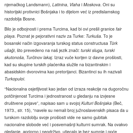
njemačkog Landsmann),
Latinina
,
Vlaha
i
Moskova
. Oni su
historijski protivnici Bošnjaka i to dijelom već iz predislamskog
razdoblja Bosne.
Bilo je odbojnosti i prema Turcima, kad bi ovi prešli granice
fair
playa
. Poznat je pejorativni naziv za Turke:
Turkuša.
To je
bosanski način izgovaranja turskog status constructusa
Türk
ušaği
, što prevedeno na naš jezik znači:
turski sluga, turski
skutonoša, Turčinov lakaj
. Izraz vuče korijen iz davne prošlosti,
kad su skupine turskih plaćenika služile na bizantinskim i
abasidskim dvorovima kao pretorijanci. Bizantinci su ih nazivali
Turkopuloi
.
“Nacionalna osjetljivost kao jedan od izraza reakcije na dugoročnu
potčinjenost Turcima i jednostranost u gledanju na izvjesne
društvene pojave”, napisao sam u svojoj
Kulturi Bošnjaka
(Beč,
1973., str. 15), “navele su nemali broj južnoslavenskih pisaca da u
turskom razdoblju svoje prošlosti vide ne samo gubitak
nacionalne slobode već i posvemašnji kulturni sumrak. Na ovakvo
gledanje, apriorno i neodrživo, utjecalo je bez sumnje i opće