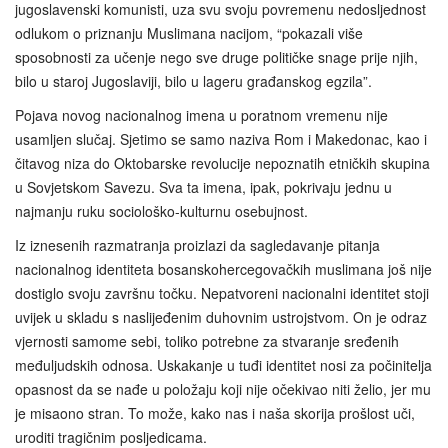
jugoslavenski komunisti, uza svu svoju povremenu nedosljednost
odlukom o priznanju Muslimana nacijom, “pokazali više
sposobnosti za učenje nego sve druge političke snage prije njih,
bilo u staroj Jugoslaviji, bilo u lageru građanskog egzila”.
Pojava novog nacionalnog imena u poratnom vremenu nije
usamljen slučaj. Sjetimo se samo naziva Rom i Makedonac, kao i
čitavog niza do Oktobarske revolucije nepoznatih etničkih skupina
u Sovjetskom Savezu. Sva ta imena, ipak, pokrivaju jednu u
najmanju ruku sociološko-kulturnu osebujnost.
Iz iznesenih razmatranja proizlazi da sagledavanje pitanja
nacionalnog identiteta bosanskohercegovačkih muslimana još nije
dostiglo svoju završnu točku. Nepatvoreni nacionalni identitet stoji
uvijek u skladu s naslijeđenim duhovnim ustrojstvom. On je odraz
vjernosti samome sebi, toliko potrebne za stvaranje sređenih
međuljudskih odnosa. Uskakanje u tuđi identitet nosi za počinitelja
opasnost da se nađe u položaju koji nije očekivao niti želio, jer mu
je misaono stran. To može, kako nas i naša skorija prošlost uči,
uroditi tragičnim posljedicama.