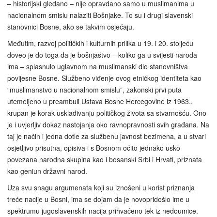
– historijski gledano – nije opravdano samo u muslimanima u
nacionalnom smislu nalaziti Bošnjake. To su i drugi slavenski
stanovnici Bosne, ako se takvim osjećaju.
Međutim, razvoj političkih i kulturnih prilika u 19. i 20. stoljeću
doveo je do toga da je bošnjaštvo – koliko ga u svijesti naroda
ima – splasnulo uglavnom na muslimanski dio stanovništva
povijesne Bosne. Službeno viđenje ovog etničkog identiteta kao
“muslimanstvo u nacionalnom smislu”, zakonski prvi puta
utemeljeno u preambuli Ustava Bosne Hercegovine iz 1963.,
krupan je korak usklađivanju političkog života sa stvarnošću. Ono
je i uvjerljiv dokaz nastojanja oko ravnopravnosti svih građana. Na
taj je način i jedna dotle za službenu javnost bezimena, a u stvari
osjetljivo prisutna, opisiva i s Bosnom očito jednako usko
povezana narodna skupina kao i bosanski Srbi i Hrvati, priznata
kao geniun državni narod.
Uza svu snagu argumenata koji su iznošeni u korist priznanja
treće nacije u Bosni, ima se dojam da je novopridošlo ime u
spektrumu jugoslavenskih nacija prihvaćeno tek iz nedoumice.