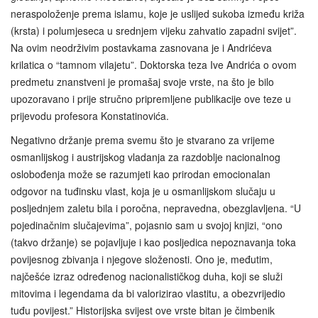
neraspoloženje prema islamu, koje je uslijed sukoba između križa
(krsta) i polumjeseca u srednjem vijeku zahvatio zapadni svijet”.
Na ovim neodrživim postavkama zasnovana je i Andrićeva
krilatica o “tamnom vilajetu”. Doktorska teza Ive Andrića o ovom
predmetu znanstveni je promašaj svoje vrste, na što je bilo
upozoravano i prije stručno pripremljene publikacije ove teze u
prijevodu profesora Konstatinovića.
Negativno držanje prema svemu što je stvarano za vrijeme
osmanlijskog i austrijskog vladanja za razdoblje nacionalnog
oslobođenja može se razumjeti kao prirodan emocionalan
odgovor na tuđinsku vlast, koja je u osmanlijskom slučaju u
posljednjem zaletu bila i poročna, nepravedna, obezglavljena. “U
pojedinačnim slučajevima”, pojasnio sam u svojoj knjizi, “ono
(takvo držanje) se pojavljuje i kao posljedica nepoznavanja toka
povijesnog zbivanja i njegove složenosti. Ono je, međutim,
najčešće izraz određenog nacionalističkog duha, koji se služi
mitovima i legendama da bi valorizirao vlastitu, a obezvrijedio
tuđu povijest.” Historijska svijest ove vrste bitan je čimbenik