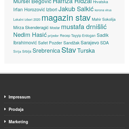
Hamza Ridžal
Mursel Begović
Hrvatska
Jakub Salkić
Irfan Horozović
Izbori
korona virus
magazin stav
Mahir Sokolija
Lokalni izbori 2020
mustafa drnišlić
Mirza Skenderagić
Mostar
Nedim Hasić
Sadik
Recep Tayyip Erdogan
prijedor
Sarajevo
Ibrahimović
Sandžak
SDA
Safet Pozder
Stav
Turska
Srebrenica
Srbija
Sirija
Impressum
Prodaja
Marketing