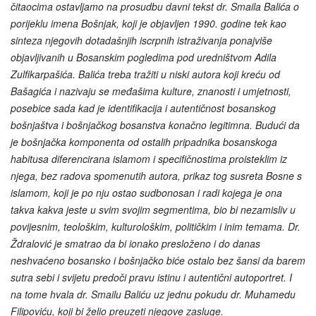
čitaocima ostavljamo na prosudbu davni tekst dr. Smaila Balića o
porijeklu imena Bošnjak, koji je objavljen 1990. godine tek kao
sinteza njegovih dotadašnjih iscrpnih istraživanja ponajviše
objavljivanih u Bosanskim pogledima pod uredništvom Adila
Zulfikarpašića. Balića treba tražiti u niski autora koji kreću od
Bašagića i nazivaju se međašima kulture, znanosti i umjetnosti,
posebice sada kad je identifikacija i autentičnost bosanskog
bošnjaštva i bošnjačkog bosanstva konačno legitimna. Budući da
je bošnjačka komponenta od ostalih pripadnika bosanskoga
habitusa diferencirana islamom i specifičnostima proisteklim iz
njega, bez radova spomenutih autora, prikaz tog susreta Bosne s
islamom, koji je po nju ostao sudbonosan i radi kojega je ona
takva kakva jeste u svim svojim segmentima, bio bi nezamisliv u
povijesnim, teološkim, kulturološkim, političkim i inim temama. Dr.
Ždralović je smatrao da bi ionako presloženo i do danas
neshvaćeno bosansko i bošnjačko biće ostalo bez šansi da barem
sutra sebi i svijetu predoči pravu istinu i autentični autoportret. I
na tome hvala dr. Smailu Baliću uz jednu pokudu dr. Muhamedu
Filipoviću, koji bi želio preuzeti njegove zasluge.