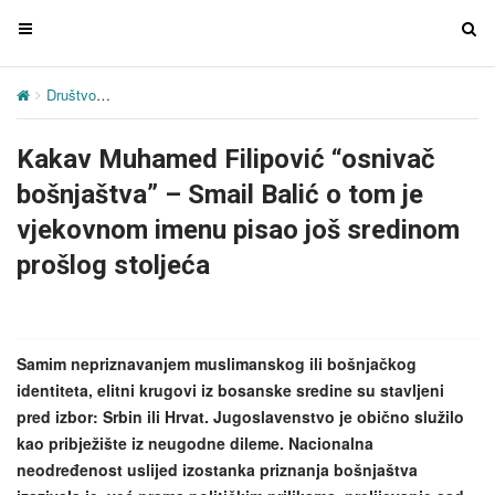
T
T
o
o
g
g
Društvo
Kakav Muhamed Filipović “osnivač bošnjaštva” – Smail Bali
g
g
l
l
Kakav Muhamed Filipović “osnivač
e
e
n
n
bošnjaštva” – Smail Balić o tom je
a
a
vjekovnom imenu pisao još sredinom
v
v
prošlog stoljeća
i
i
g
g
a
a
t
t
Samim nepriznavanjem muslimanskog ili bošnjačkog
i
i
identiteta, elitni krugovi iz bosanske sredine su stavljeni
o
o
pred izbor: Srbin ili Hrvat. Jugoslavenstvo je obično služilo
n
n
kao pribježište iz neugodne dileme. Nacionalna
neodređenost uslijed izostanka priznanja bošnjaštva