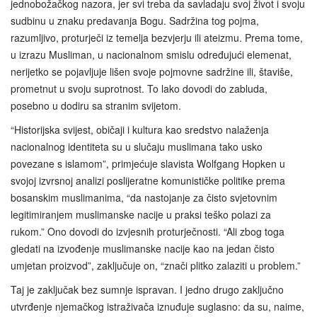
jednobožačkog nazora, jer svi treba da savladaju svoj život i svoju
sudbinu u znaku predavanja Bogu. Sadržina tog pojma,
razumljivo, proturječi iz temelja bezvjerju ili ateizmu. Prema tome,
u izrazu Musliman, u nacionalnom smislu određujući elemenat,
nerijetko se pojavljuje lišen svoje pojmovne sadržine ili, štaviše,
prometnut u svoju suprotnost. To lako dovodi do zabluda,
posebno u dodiru sa stranim svijetom.
“Historijska svijest, običaji i kultura kao sredstvo nalaženja
nacionalnog identiteta su u slučaju muslimana tako usko
povezane s islamom”, primjećuje slavista Wolfgang Hopken u
svojoj izvrsnoj analizi poslijeratne komunističke politike prema
bosanskim muslimanima, “da nastojanje za čisto svjetovnim
legitimiranjem muslimanske nacije u praksi teško polazi za
rukom.” Ono dovodi do izvjesnih proturječnosti. “Ali zbog toga
gledati na izvođenje muslimanske nacije kao na jedan čisto
umjetan proizvod”, zaključuje on, “znači plitko zalaziti u problem.”
Taj je zaključak bez sumnje ispravan. I jedno drugo zaključno
utvrđenje njemačkog istraživača iznuđuje suglasno: da su, naime,