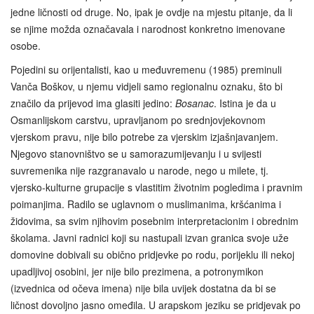
jedne ličnosti od druge. No, ipak je ovdje na mjestu pitanje, da li
se njime možda označavala i narodnost konkretno imenovane
osobe.
Pojedini su orijentalisti, kao u međuvremenu (1985) preminuli
Vanča Boškov, u njemu vidjeli samo regionalnu oznaku, što bi
značilo da prijevod ima glasiti jedino:
Bosanac
. Istina je da u
Osmanlijskom carstvu, upravljanom po srednjovjekovnom
vjerskom pravu, nije bilo potrebe za vjerskim izjašnjavanjem.
Njegovo stanovništvo se u samorazumijevanju i u svijesti
suvremenika nije razgranavalo u narode, nego u milete, tj.
vjersko-kulturne grupacije s vlastitim životnim pogledima i pravnim
poimanjima. Radilo se uglavnom o muslimanima, kršćanima i
židovima, sa svim njihovim posebnim interpretacionim i obrednim
školama. Javni radnici koji su nastupali izvan granica svoje uže
domovine dobivali su obično pridjevke po rodu, porijeklu ili nekoj
upadljivoj osobini, jer nije bilo prezimena, a potronymikon
(izvednica od očeva imena) nije bila uvijek dostatna da bi se
ličnost dovoljno jasno omeđila. U arapskom jeziku se pridjevak po