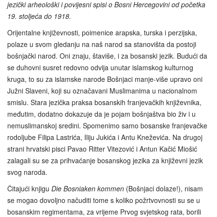
jezički arheološki i povijesni spisi o Bosni Hercegovini od početka
19. stoljeća do 1918.
Orijentalne književnosti, poimenice arapska, turska i perzijska,
polaze u svom gledanju na naš narod sa stanovišta da postoji
bošnjački narod. Oni znaju, štaviše, i za bosanski jezik. Budući da
se duhovni susret redovno odvija unutar islamskog kulturnog
kruga, to su za islamske narode Bošnjaci manje‑više upravo oni
Južni Slaveni, koji su označavani Muslimanima u nacionalnom
smislu. Stara jezička praksa bosanskih franjevačkih književnika,
međutim, dodatno dokazuje da je pojam bošnjaštva bio živ i u
nemuslimanskoj sredini. Spomenimo samo bosanske franjevačke
rodoljube Filipa Lastrića, Iliju Jukića i Antu Kneževića. Na drugoj
strani hrvatski pisci Pavao Ritter Vitezović i Antun Kačić Miošić
zalagali su se za prihvaćanje bosanskog jezika za književni jezik
svog naroda.
Čitajući knjigu
Die Bosniaken kommen
(Bošnjaci dolaze!), nisam
se mogao dovoljno načuditi tome s koliko požrtvovnosti su se u
bosanskim regimentama, za vrijeme Prvog svjetskog rata, borili