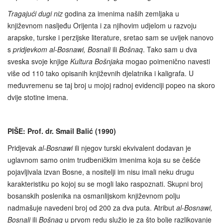
Tragajući dugi niz
godina za imenima naših zemljaka u
književnom nasljeđu Orijenta i za njihovim udjelom u razvoju
arapske, turske i perzijske literature, sretao sam se uvijek nanovo
s
pridjevkom al-Bosnawi, Bosnali
ili
Bošnaq
. Tako sam u dva
sveska svoje knjige
Kultura Bošnjaka
mogao poimenično navesti
više od 110 tako opisanih književnih djelatnika i kaligrafa. U
međuvremenu se taj broj u mojoj radnoj evidenciji popeo na skoro
dvije stotine imena.
PIŠE: Prof. dr. Smail Balić (1990)
Pridjevak
al-Bosnawi
ili njegov turski ekvivalent dodavan je
uglavnom samo onim trudbeničkim imenima koja su se češće
pojavljivala izvan Bosne, a nositelji im nisu imali neku drugu
karakteristiku po kojoj su se mogli lako raspoznati. Skupni broj
bosanskih poslenika na osmanlijskom književnom polju
nadmašuje navedeni broj od 200 za dva puta. Atribut
al-Bosnawi,
Bosnali
ili
Bošnaq
u prvom redu služio je za što bolje razlikovanje