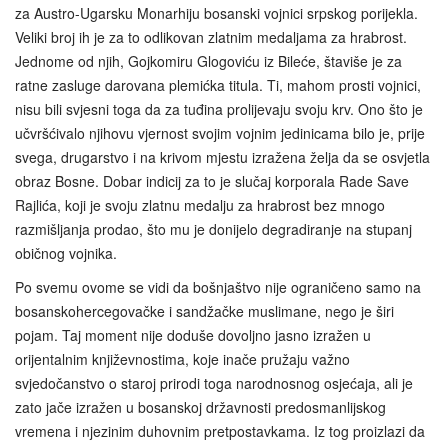
za Austro-Ugarsku Monarhiju bosanski vojnici srpskog porijekla.
Veliki broj ih je za to odlikovan zlatnim medaljama za hrabrost.
Jednome od njih, Gojkomiru Glogoviću iz Bileće, štaviše je za
ratne zasluge darovana plemićka titula. Ti, mahom prosti vojnici,
nisu bili svjesni toga da za tuđina prolijevaju svoju krv. Ono što je
učvršćivalo njihovu vjernost svojim vojnim jedinicama bilo je, prije
svega, drugarstvo i na krivom mjestu izražena želja da se osvjetla
obraz Bosne. Dobar indicij za to je slučaj korporala Rade Save
Rajlića, koji je svoju zlatnu medalju za hrabrost bez mnogo
razmišljanja prodao, što mu je donijelo degradiranje na stupanj
običnog vojnika.
Po svemu ovome se vidi da bošnjaštvo nije ograničeno samo na
bosanskohercegovačke i sandžačke muslimane, nego je širi
pojam. Taj moment nije doduše dovoljno jasno izražen u
orijentalnim književnostima, koje inače pružaju važno
svjedočanstvo o staroj prirodi toga narodnosnog osjećaja, ali je
zato jače izražen u bosanskoj državnosti predosmanlijskog
vremena i njezinim duhovnim pretpostavkama. Iz tog proizlazi da