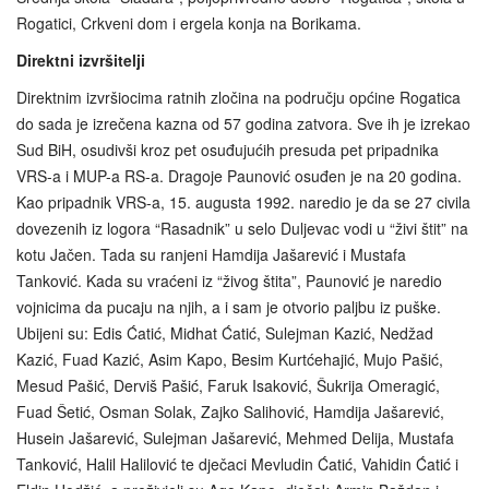
Rogatici, Crkveni dom i ergela konja na Borikama.
Direktni izvršitelji
Direktnim izvršiocima ratnih zločina na području općine Rogatica
do sada je izrečena kazna od 57 godina zatvora. Sve ih je izrekao
Sud BiH, osudivši kroz pet osuđujućih presuda pet pripadnika
VRS-a i MUP-a RS-a. Dragoje Paunović osuđen je na 20 godina.
Kao pripadnik VRS-a, 15. augusta 1992. naredio je da se 27 civila
dovezenih iz logora “Rasadnik” u selo Duljevac vodi u “živi štit” na
kotu Jačen. Tada su ranjeni Hamdija Jašarević i Mustafa
Tanković. Kada su vraćeni iz “živog štita”, Paunović je naredio
vojnicima da pucaju na njih, a i sam je otvorio paljbu iz puške.
Ubijeni su: Edis Ćatić, Midhat Ćatić, Sulejman Kazić, Nedžad
Kazić, Fuad Kazić, Asim Kapo, Besim Kurtćehajić, Mujo Pašić,
Mesud Pašić, Derviš Pašić, Faruk Isaković, Šukrija Omeragić,
Fuad Šetić, Osman Solak, Zajko Salihović, Hamdija Jašarević,
Husein Jašarević, Sulejman Jašarević, Mehmed Delija, Mustafa
Tanković, Halil Halilović te dječaci Mevludin Ćatić, Vahidin Ćatić i