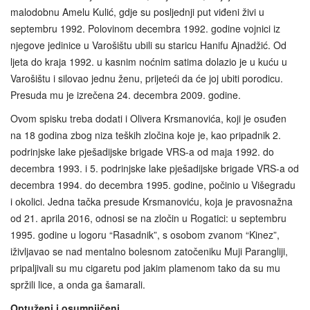
malodobnu Amelu Kulić, gdje su posljednji put viđeni živi u
septembru 1992. Polovinom decembra 1992. godine vojnici iz
njegove jedinice u Varošištu ubili su staricu Hanifu Ajnadžić. Od
ljeta do kraja 1992. u kasnim noćnim satima dolazio je u kuću u
Varošištu i silovao jednu ženu, prijeteći da će joj ubiti porodicu.
Presuda mu je izrečena 24. decembra 2009. godine.
Ovom spisku treba dodati i Olivera Krsmanovića, koji je osuđen
na 18 godina zbog niza teških zločina koje je, kao pripadnik 2.
podrinjske lake pješadijske brigade VRS-a od maja 1992. do
decembra 1993. i 5. podrinjske lake pješadijske brigade VRS-a od
decembra 1994. do decembra 1995. godine, počinio u Višegradu
i okolici. Jedna tačka presude Krsmanoviću, koja je pravosnažna
od 21. aprila 2016, odnosi se na zločin u Rogatici: u septembru
1995. godine u logoru “Rasadnik”, s osobom zvanom “Kinez”,
iživljavao se nad mentalno bolesnom zatočeniku Muji Parangliji,
pripaljivali su mu cigaretu pod jakim plamenom tako da su mu
spržili lice, a onda ga šamarali.
Optuženi i osumnjičeni