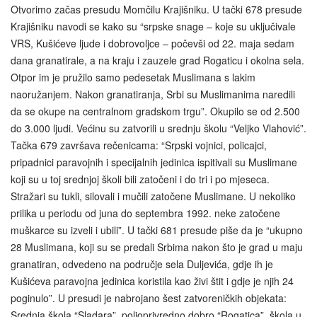
Otvorimo začas presudu Momčilu Krajišniku. U tački 678 presude
Krajišniku navodi se kako su “srpske snage – koje su uključivale
VRS, Kušićeve ljude i dobrovoljce – počevši od 22. maja sedam
dana granatirale, a na kraju i zauzele grad Rogaticu i okolna sela.
Otpor im je pružilo samo pedesetak Muslimana s lakim
naoružanjem. Nakon granatiranja, Srbi su Muslimanima naredili
da se okupe na centralnom gradskom trgu”. Okupilo se od 2.500
do 3.000 ljudi. Većinu su zatvorili u srednju školu “Veljko Vlahović”.
Tačka 679 završava rečenicama: “Srpski vojnici, policajci,
pripadnici paravojnih i specijalnih jedinica ispitivali su Muslimane
koji su u toj srednjoj školi bili zatočeni i do tri i po mjeseca.
Stražari su tukli, silovali i mučili zatočene Muslimane. U nekoliko
prilika u periodu od juna do septembra 1992. neke zatočene
muškarce su izveli i ubili”. U tački 681 presude piše da je “ukupno
28 Muslimana, koji su se predali Srbima nakon što je grad u maju
granatiran, odvedeno na područje sela Duljevića, gdje ih je
Kušićeva paravojna jedinica koristila kao živi štit i gdje je njih 24
poginulo”. U presudi je nabrojano šest zatvoreničkih objekata:
Srednja škola “Sladara”, poljoprivredno dobro “Rogatica”, škola u