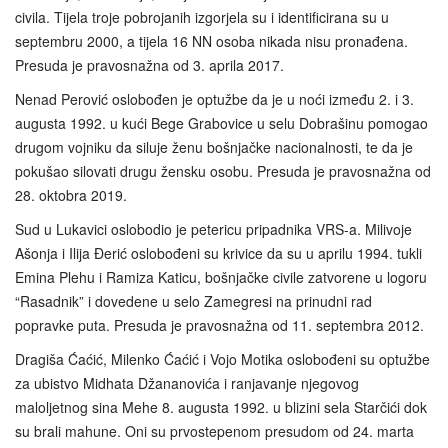
civila. Tijela troje pobrojanih izgorjela su i identificirana su u
septembru 2000, a tijela 16 NN osoba nikada nisu pronađena.
Presuda je pravosnažna od 3. aprila 2017.
Nenad Perović oslobođen je optužbe da je u noći između 2. i 3.
augusta 1992. u kući Bege Grabovice u selu Dobrašinu pomogao
drugom vojniku da siluje ženu bošnjačke nacionalnosti, te da je
pokušao silovati drugu žensku osobu. Presuda je pravosnažna od
28. oktobra 2019.
Sud u Lukavici oslobodio je petericu pripadnika VRS-a. Milivoje
Ašonja i Ilija Đerić oslobođeni su krivice da su u aprilu 1994. tukli
Emina Plehu i Ramiza Katicu, bošnjačke civile zatvorene u logoru
“Rasadnik” i dovedene u selo Zamegresi na prinudni rad
popravke puta. Presuda je pravosnažna od 11. septembra 2012.
Dragiša Ćaćić, Milenko Ćaćić i Vojo Motika oslobođeni su optužbe
za ubistvo Midhata Džananovića i ranjavanje njegovog
maloljetnog sina Mehe 8. augusta 1992. u blizini sela Starčići dok
su brali mahune. Oni su prvostepenom presudom od 24. marta