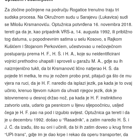
Za zločine počinjene na području Rogatice trenutno traju tri
sudska procesa. Na Okružnom sudu u Sarajevu (Lukavica) sudi
se Milošu Krsmanoviću. Optužnica potvrđena 16. novembra 2018.
tereti ga da je, kao pripadnik VRS-a, 14. augusta 1992, ili približno
tog datuma, u popodnevnim satima u selu Kosovo, s Rajkom
Kušićem i Stojanom Perkovićem, učestvovao u nečovječnom
postupanju prema H. F., H. Š. i H. A., koje su neidentificirani
vojnici prethodno uhapsili i sproveli u garažu M. A., gdje su ih
naizmjenično tukli, da bi Krsmanović lično natjerao H. Š. da
pojede tri metka, te mu je nožem probo prst, pitajući ga što će mu
vjera na ruci, da je H. F. naredio da isplazi jezik, pa kada je to ovaj
učinio, krenuo lijevom rukom da uhvati njegov jezik, dok je
istovremeno u desnoj držao nož, pa kada je H. F. instinktivno
zatvorio usta, udario ga pesnicom u lijevu sljepoočnicu, usljed
čega je H. F. pao na pod i izgubio svijest. Optužnica ga tereti i da
je u decembru 1992. došao u “Rasadnik”, a zatim naredio H. Š. i
J. Ć. da izađu, što su oni i učinili, da bi ih zatim doveo u krug firme
“UPI-trans”, gdje im je dao krpe i rekao da operu transporter, da