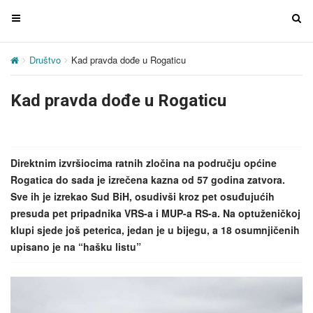
T
T
o
o
g
g
Društvo
Kad pravda dođe u Rogaticu
g
g
l
l
Kad pravda dođe u Rogaticu
e
e
n
n
a
a
v
v
Direktnim izvršiocima ratnih zločina na području općine
i
i
Rogatica do sada je izrečena kazna od 57 godina zatvora.
g
g
Sve ih je izrekao Sud BiH, osudivši kroz pet osuđujućih
a
a
presuda pet pripadnika VRS-a i MUP-a RS-a. Na optuženičkoj
t
t
klupi sjede još peterica, jedan je u bijegu, a 18 osumnjičenih
i
i
upisano je na “hašku listu”
o
o
n
n