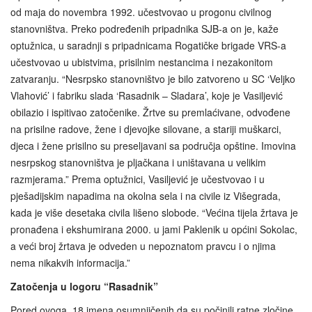
od maja do novembra 1992. učestvovao u progonu civilnog
stanovništva. Preko podređenih pripadnika SJB-a on je, kaže
optužnica, u saradnji s pripadnicama Rogatičke brigade VRS-a
učestvovao u ubistvima, prisilnim nestancima i nezakonitom
zatvaranju. “Nesrpsko stanovništvo je bilo zatvoreno u SC ‘Veljko
Vlahović’ i fabriku slada ‘Rasadnik – Sladara’, koje je Vasiljević
obilazio i ispitivao zatočenike. Žrtve su premlaćivane, odvođene
na prisilne radove, žene i djevojke silovane, a stariji muškarci,
djeca i žene prisilno su preseljavani sa područja opštine. Imovina
nesrpskog stanovništva je pljačkana i uništavana u velikim
razmjerama.” Prema optužnici, Vasiljević je učestvovao i u
pješadijskim napadima na okolna sela i na civile iz Višegrada,
kada je više desetaka civila lišeno slobode. “Većina tijela žrtava je
pronađena i ekshumirana 2000. u jami Paklenik u općini Sokolac,
a veći broj žrtava je odveden u nepoznatom pravcu i o njima
nema nikakvih informacija.”
Zatočenja u logoru “Rasadnik”
Pored ovoga, 18 imena osumnjičenih da su počinili ratne zločine