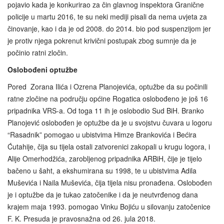
pojavio kada je konkurirao za čin glavnog inspektora Granične
policije u martu 2016, te su neki mediji pisali da nema uvjeta za
činovanje, kao i da je od 2008. do 2014. bio pod suspenzijom jer
je protiv njega pokrenut krivični postupak zbog sumnje da je
počinio ratni zločin.
Oslobođeni optužbe
Pored Zorana Ilića i Ozrena Planojevića, optužbe da su počinili
ratne zločine na području općine Rogatica oslobođeno je još 16
pripadnika VRS-a. Od toga 11 ih je oslobodio Sud BiH. Branko
Planojević oslobođen je optužbe da je u svojstvu čuvara u logoru
“Rasadnik” pomogao u ubistvima Himze Brankovića i Bećira
Ćutahije, čija su tijela ostali zatvorenici zakopali u krugu logora, i
Alije Omerhodžića, zarobljenog pripadnika ARBiH, čije je tijelo
bačeno u šaht, a ekshumirana su 1998, te u ubistvima Adila
Muševića i Naila Muševića, čija tijela nisu pronađena. Oslobođen
je i optužbe da je tukao zatočenike i da je neutvrđenog dana
krajem maja 1993. pomogao Vinku Bojiću u silovanju zatočenice
F. K. Presuda je pravosnažna od 26. jula 2018.