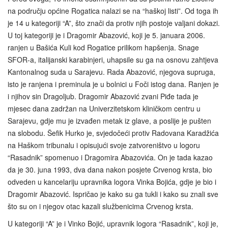
na području općine Rogatica nalazi se na “haškoj listi”. Od toga ih
je 14 u kategoriji “A”, što znači da protiv njih postoje valjani dokazi.
U toj kategoriji je i Dragomir Abazović, koji je 5. januara 2006.
ranjen u Bašića Kuli kod Rogatice prilikom hapšenja. Snage
SFOR-a, italijanski karabinjeri, uhapsile su ga na osnovu zahtjeva
Kantonalnog suda u Sarajevu. Rada Abazović, njegova supruga,
isto je ranjena i preminula je u bolnici u Foči istog dana. Ranjen je
i njihov sin Dragoljub. Dragomir Abazović zvani Piđe tada je
mjesec dana zadržan na Univerzitetskom kliničkom centru u
Sarajevu, gdje mu je izvađen metak iz glave, a poslije je pušten
na slobodu. Šefik Hurko je, svjedočeći protiv Radovana Karadžića
na Haškom tribunalu i opisujući svoje zatvoreništvo u logoru
“Rasadnik” spomenuo i Dragomira Abazovića. On je tada kazao
da je 30. juna 1993, dva dana nakon posjete Crvenog krsta, bio
odveden u kancelariju upravnika logora Vinka Bojića, gdje je bio i
Dragomir Abazović. Ispričao je kako su ga tukli i kako su znali sve
što su on i njegov otac kazali službenicima Crvenog krsta.
U kategoriji “A” je i Vinko Bojić, upravnik logora “Rasadnik”, koji je,