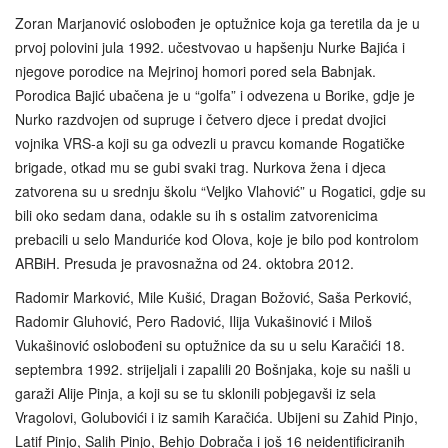
Zoran Marjanović oslobođen je optužnice koja ga teretila da je u
prvoj polovini jula 1992. učestvovao u hapšenju Nurke Bajića i
njegove porodice na Mejrinoj homori pored sela Babnjak.
Porodica Bajić ubačena je u “golfa” i odvezena u Borike, gdje je
Nurko razdvojen od supruge i četvero djece i predat dvojici
vojnika VRS-a koji su ga odvezli u pravcu komande Rogatičke
brigade, otkad mu se gubi svaki trag. Nurkova žena i djeca
zatvorena su u srednju školu “Veljko Vlahović” u Rogatici, gdje su
bili oko sedam dana, odakle su ih s ostalim zatvorenicima
prebacili u selo Manduriće kod Olova, koje je bilo pod kontrolom
ARBiH. Presuda je pravosnažna od 24. oktobra 2012.
Radomir Marković, Mile Kušić, Dragan Božović, Saša Perković,
Radomir Gluhović, Pero Radović, Ilija Vukašinović i Miloš
Vukašinović oslobođeni su optužnice da su u selu Karačići 18.
septembra 1992. strijeljali i zapalili 20 Bošnjaka, koje su našli u
garaži Alije Pinja, a koji su se tu sklonili pobjegavši iz sela
Vragolovi, Golubovići i iz samih Karačića. Ubijeni su Zahid Pinjo,
Latif Pinjo, Salih Pinjo, Behjo Dobrača i još 16 neidentificiranih