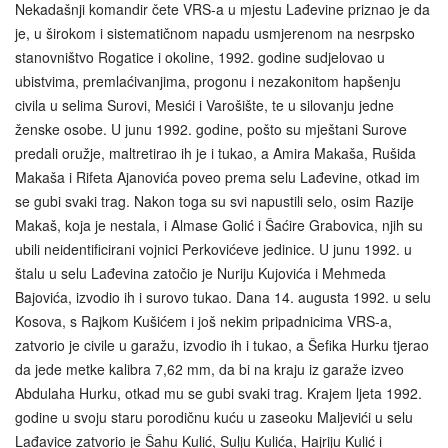
Nekadašnji komandir čete VRS-a u mjestu Lađevine priznao je da
je, u širokom i sistematičnom napadu usmjerenom na nesrpsko
stanovništvo Rogatice i okoline, 1992. godine sudjelovao u
ubistvima, premlaćivanjima, progonu i nezakonitom hapšenju
civila u selima Surovi, Mesići i Varošište, te u silovanju jedne
ženske osobe. U junu 1992. godine, pošto su mještani Surove
predali oružje, maltretirao ih je i tukao, a Amira Makaša, Rušida
Makaša i Rifeta Ajanovića poveo prema selu Lađevine, otkad im
se gubi svaki trag. Nakon toga su svi napustili selo, osim Razije
Makaš, koja je nestala, i Almase Golić i Šaćire Grabovica, njih su
ubili neidentificirani vojnici Perkovićeve jedinice. U junu 1992. u
štalu u selu Lađevina zatočio je Nuriju Kujovića i Mehmeda
Bajovića, izvodio ih i surovo tukao. Dana 14. augusta 1992. u selu
Kosova, s Rajkom Kušićem i još nekim pripadnicima VRS-a,
zatvorio je civile u garažu, izvodio ih i tukao, a Šefika Hurku tjerao
da jede metke kalibra 7,62 mm, da bi na kraju iz garaže izveo
Abdulaha Hurku, otkad mu se gubi svaki trag. Krajem ljeta 1992.
godine u svoju staru porodičnu kuću u zaseoku Maljevići u selu
Lađavice zatvorio je Šahu Kulić, Sulju Kulića, Hajriju Kulić i