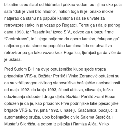
bi zatim uzeo šlauf od hidranta i prskao vodom po njima oko pola
sata “dok je vani bilo hladno”, nakon toga ih je, onako mokre,
natjerao da stanu na papuče kamiona i da se uhvate za
retrovizore i tako ih je vozao po Rogatici. Tereti ga i da je jednog
dana 1993. iz “Rasadnika” izveo Š V., odveo ga u bazu firme
“Centrotrans”, te i njega natjerao da opere kamion, “okupao ga”,
natjerao ga da stane na papučicu kamiona i da se uhvati za
retrovizor pa ga tako vozao kroz Rogaticu, tjerajući ga da viče da
je ustaša.
Pred Sudom BiH na dvije optuženičke klupe sjede trojica
pripadnika VRS-a. Božidar Perišić i Vinko Zoranović optuženi su
da su vršili progon civilnog stanovništva bošnjačke nacionalnosti
od maja 1992. do kraja 1993, čineći ubistva, silovanja, teška
oduzimanja slobode i druga djela. Božidar Perišić zvani Boban
optužen je da je, kao pripadnik Prve podrinjske lake pješadijske
brigade VRS-a, 19. juna 1992. u naselju Gračanica, pucajući iz
automatskog oružja, ubio bošnjačke civile Salema Sijerčića i
Mustafu Sijerčića, a potom iz pištolja i Ramiza Alića. Vinko