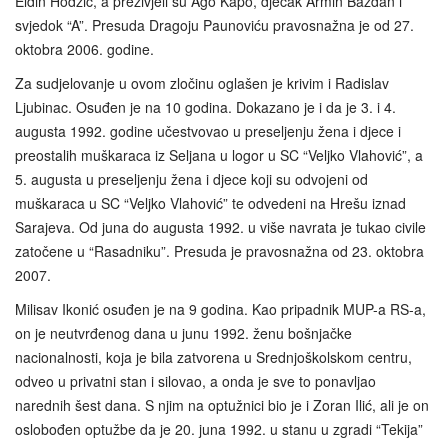
Eldin Hodžić, a preživjeli su Ago Kapo, dječak Armin Baždan i
svjedok “A”. Presuda Dragoju Paunoviću pravosnažna je od 27.
oktobra 2006. godine.
Za sudjelovanje u ovom zločinu oglašen je krivim i Radislav
Ljubinac. Osuđen je na 10 godina. Dokazano je i da je 3. i 4.
augusta 1992. godine učestvovao u preseljenju žena i djece i
preostalih muškaraca iz Seljana u logor u SC “Veljko Vlahović”, a
5. augusta u preseljenju žena i djece koji su odvojeni od
muškaraca u SC “Veljko Vlahović” te odvedeni na Hrešu iznad
Sarajeva. Od juna do augusta 1992. u više navrata je tukao civile
zatočene u “Rasadniku”. Presuda je pravosnažna od 23. oktobra
2007.
Milisav Ikonić osuđen je na 9 godina. Kao pripadnik MUP-a RS-a,
on je neutvrđenog dana u junu 1992. ženu bošnjačke
nacionalnosti, koja je bila zatvorena u Srednjoškolskom centru,
odveo u privatni stan i silovao, a onda je sve to ponavljao
narednih šest dana. S njim na optužnici bio je i Zoran Ilić, ali je on
oslobođen optužbe da je 20. juna 1992. u stanu u zgradi “Tekija”