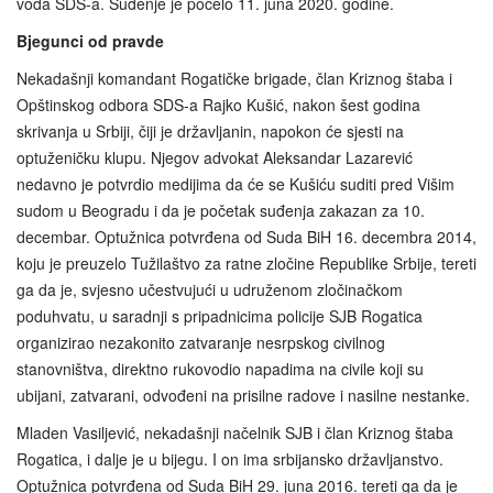
vođa SDS-a. Suđenje je počelo 11. juna 2020. godine.
Bjegunci od pravde
Nekadašnji komandant Rogatičke brigade, član Kriznog štaba i
Opštinskog odbora SDS-a Rajko Kušić, nakon šest godina
skrivanja u Srbiji, čiji je državljanin, napokon će sjesti na
optuženičku klupu. Njegov advokat Aleksandar Lazarević
nedavno je potvrdio medijima da će se Kušiću suditi pred Višim
sudom u Beogradu i da je početak suđenja zakazan za 10.
decembar. Optužnica potvrđena od Suda BiH 16. decembra 2014,
koju je preuzelo Tužilaštvo za ratne zločine Republike Srbije, tereti
ga da je, svjesno učestvujući u udruženom zločinačkom
poduhvatu, u saradnji s pripadnicima policije SJB Rogatica
organizirao nezakonito zatvaranje nesrpskog civilnog
stanovništva, direktno rukovodio napadima na civile koji su
ubijani, zatvarani, odvođeni na prisilne radove i nasilne nestanke.
Mladen Vasiljević, nekadašnji načelnik SJB i član Kriznog štaba
Rogatica, i dalje je u bijegu. I on ima srbijansko državljanstvo.
Optužnica potvrđena od Suda BiH 29. juna 2016. tereti ga da je