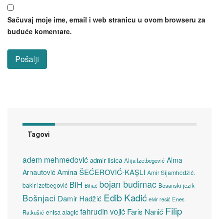
Sačuvaj moje ime, email i web stranicu u ovom browseru za
buduće komentare.
Tagovi
adem mehmedović
Alma
admir lisica
Alija Izetbegović
Amina ŠEĆEROVIĆ-KAŞLI
Arnautović
Amir Sijamhodžić.
bojan budimac
BiH
bakir izetbegović
Bosanski jezik
Bihać
Edib Kadić
Bošnjaci
Damir Hadžić
elvir resić
Enes
Filip
fahrudin vojić
Faris Nanić
enisa alagić
Ratkušić