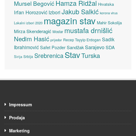
Hamza Ridžal
Mursel Begović
Hrvatska
Jakub Salkić
Irfan Horozović
Izbori
korona virus
magazin stav
Mahir Sokolija
Lokalni izbori 2020
mustafa drnišlić
Mirza Skenderagić
Mostar
Nedim Hasić
Sadik
Recep Tayyip Erdogan
prijedor
Sarajevo
Ibrahimović
Sandžak
SDA
Safet Pozder
Stav
Turska
Srebrenica
Srbija
Sirija
Impressum
Prodaja
Marketing