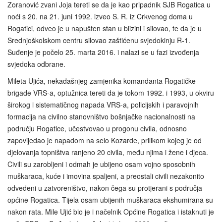
Zoranović zvani Joja tereti se da je kao pripadnik SJB Rogatica u
noći s 20. na 21. juni 1992. izveo S. R. iz Crkvenog doma u
Rogatici, odveo je u napušten stan u blizini i silovao, te da je u
Srednjoškolskom centru silovao zaštićenu svjedokinju R-1.
Suđenje je počelo 25. marta 2016. i nalazi se u fazi izvođenja
svjedoka odbrane.
Mileta Ujića, nekadašnjeg zamjenika komandanta Rogatičke
brigade VRS-a, optužnica tereti da je tokom 1992. i 1993, u okviru
širokog i sistematičnog napada VRS-a, policijskih i paravojnih
formacija na civilno stanovništvo bošnjačke nacionalnosti na
području Rogatice, učestvovao u progonu civila, odnosno
zapovijedao je napadom na selo Kozarde, prilikom kojeg je od
djelovanja topništva ranjeno 20 civila, među njima i žene i djeca.
Civili su zarobljeni i odmah je ubijeno osam vojno sposobnih
muškaraca, kuće i imovina spaljeni, a preostali civili nezakonito
odvedeni u zatvoreništvo, nakon čega su protjerani s područja
općine Rogatica. Tijela osam ubijenih muškaraca ekshumirana su
nakon rata. Mile Ujić bio je i načelnik Općine Rogatica i istaknuti je