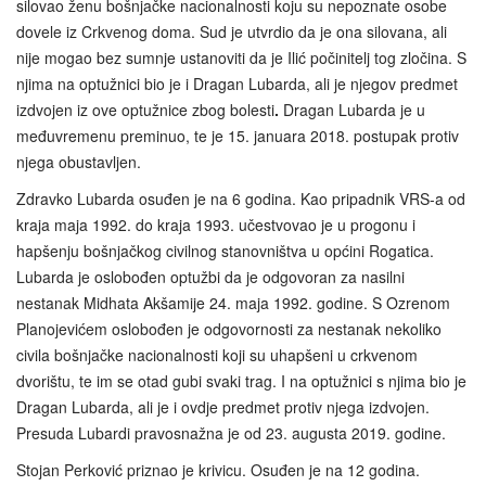
silovao ženu bošnjačke nacionalnosti koju su nepoznate osobe
dovele iz Crkvenog doma. Sud je utvrdio da je ona silovana, ali
nije mogao bez sumnje ustanoviti da je Ilić počinitelj tog zločina. S
njima na optužnici bio je i Dragan Lubarda, ali je njegov predmet
izdvojen iz ove optužnice zbog bolesti
.
Dragan Lubarda je u
međuvremenu preminuo, te je 15. januara 2018. postupak protiv
njega obustavljen.
Zdravko Lubarda osuđen je na 6 godina. Kao pripadnik VRS-a od
kraja maja 1992. do kraja 1993. učestvovao je u progonu i
hapšenju bošnjačkog civilnog stanovništva u općini Rogatica.
Lubarda je oslobođen optužbi da je odgovoran za nasilni
nestanak Midhata Akšamije 24. maja 1992. godine. S Ozrenom
Planojevićem oslobođen je odgovornosti za nestanak nekoliko
civila bošnjačke nacionalnosti koji su uhapšeni u crkvenom
dvorištu, te im se otad gubi svaki trag. I na optužnici s njima bio je
Dragan Lubarda, ali je i ovdje predmet protiv njega izdvojen.
Presuda Lubardi pravosnažna je od 23. augusta 2019. godine.
Stojan Perković priznao je krivicu. Osuđen je na 12 godina.