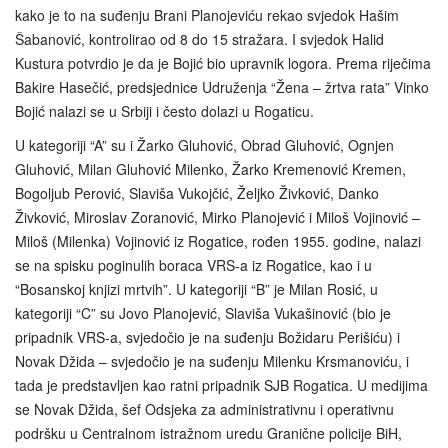
kako je to na suđenju Brani Planojeviću rekao svjedok Hašim
Šabanović, kontrolirao od 8 do 15 stražara. I svjedok Halid
Kustura potvrdio je da je Bojić bio upravnik logora. Prema riječima
Bakire Hasečić, predsjednice Udruženja “Žena – žrtva rata” Vinko
Bojić nalazi se u Srbiji i često dolazi u Rogaticu.
U kategoriji “A” su i Žarko Gluhović, Obrad Gluhović, Ognjen
Gluhović, Milan Gluhović Milenko, Žarko Kremenović Kremen,
Bogoljub Perović, Slaviša Vukojčić, Željko Živković, Danko
Živković, Miroslav Zoranović, Mirko Planojević i Miloš Vojinović –
Miloš (Milenka) Vojinović iz Rogatice, rođen 1955. godine, nalazi
se na spisku poginulih boraca VRS-a iz Rogatice, kao i u
“Bosanskoj knjizi mrtvih”. U kategoriji “B” je Milan Rosić, u
kategoriji “C” su Jovo Planojević, Slaviša Vukašinović (bio je
pripadnik VRS-a, svjedočio je na suđenju Božidaru Perišiću) i
Novak Džida – svjedočio je na suđenju Milenku Krsmanoviću, i
tada je predstavljen kao ratni pripadnik SJB Rogatica. U medijima
se Novak Džida, šef Odsjeka za administrativnu i operativnu
podršku u Centralnom istražnom uredu Granične policije BiH,