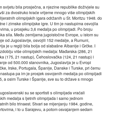
 svijetu bila prosječna, a njezine republike doživjele su
vši za dvostruko kraće vrijeme mnogo više olimpijskih
lijeratnih olimpijskih igara održanih u St. Moritzu 1948. do
tne i zimske olimpijske igre. U tim je nastupima osvojila
vima, u prosjeku 3,6 medalja po olimpijadi. Po broju
tska sila. Među zemljama jugoistočne Evrope, u istom su
e od Jugoslavije, osvojili 152 medalje, a Rumuni,
 je u regiji bila bolja od slabašne Albanije i Grčke. I
azdoblju više olimpijskih medalja: Mađarska (286, 21
ka (175, 21 nastup), Čehoslovačka (124, 21 nastup) i
nje od 500.000 stanovnika, Jugoslavija je u Evropi
čke, Irske, Portugala, Španije, Danske i Turske, pri čemu
nastupa pa im je prosjek osvojenih medalja po olimpijadi
5, a osim Turske i Španije, sve su to države s mnogo
goslavenski su se sportisti s olimpijada vraćali
kih medalja s ljetnih olimpijada i samo jednom
nih bilo trinaest. Stvari se mijenjanju 1984. godine,
tovima, i to u Sarajevu, a potom osvajanjem sedam