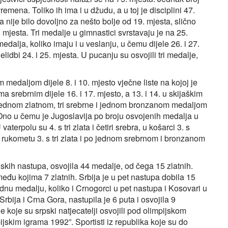
remena. Toliko ih ima i u džudu, a u toj je disciplini 47.
a nije bilo dovoljno za nešto bolje od 19. mjesta, slično
 mjesta. Tri medalje u gimnastici svrstavaju je na 25.
medalja, koliko imaju i u veslanju, u čemu dijele 26. i 27.
elidbi 24. i 25. mjesta. U pucanju su osvojili tri medalje,
edaljom dijele 8. i 10. mjesto vječne liste na kojoj je
srebrnim dijele 16. i 17. mjesto, a 13. i 14. u skijaškim
ednom zlatnom, tri srebrne i jednom bronzanom medaljom
 Ono u čemu je Jugoslavija po broju osvojenih medalja u
terpolu su 4. s tri zlata i četiri srebra, u košarci 3. s
u rukometu 3. s tri zlata i po jednom srebrnom i bronzanom
jskih nastupa, osvojila 44 medalje, od čega 15 zlatnih.
među kojima 7 zlatnih. Srbija je u pet nastupa dobila 15
dnu medalju, koliko i Crnogorci u pet nastupa i Kosovari u
ija i Crna Gora, nastupila je 6 puta i osvojila 9
 koje su srpski natjecatelji osvojili pod olimpijskom
jskim igrama 1992”. Sportisti iz republika koje su do