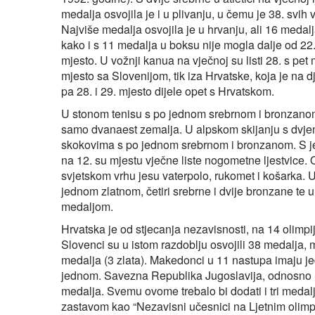
medalja osvojila je i u plivanju, u čemu je 38. svih v
Najviše medalja osvojila je u hrvanju, ali 16 medalj
kako i s 11 medalja u boksu nije mogla dalje od 22.
mjesto. U vožnji kanua na vječnoj su listi 28. s pet 
mjesto sa Slovenijom, tik iza Hrvatske, koja je na dj
pa 28. i 29. mjesto dijele opet s Hrvatskom.
U stonom tenisu s po jednom srebrnom i bronzanom m
samo dvanaest zemalja. U alpskom skijanju s dvjema 
skokovima s po jednom srebrnom i bronzanom. S j
na 12. su mjestu vječne liste nogometne ljestvice.
svjetskom vrhu jesu vaterpolo, rukomet i košarka. U va
jednom zlatnom, četiri srebrne i dvije bronzane te 
medaljom.
Hrvatska je od stjecanja nezavisnosti, na 14 olimpi
Slovenci su u istom razdoblju osvojili 38 medalja, 
medalja (3 zlata). Makedonci u 11 nastupa imaju je
jednom. Savezna Republika Jugoslavija, odnosno Srb
medalja. Svemu ovome trebalo bi dodati i tri medalje
zastavom kao “Nezavisni učesnici na Ljetnim olimpi