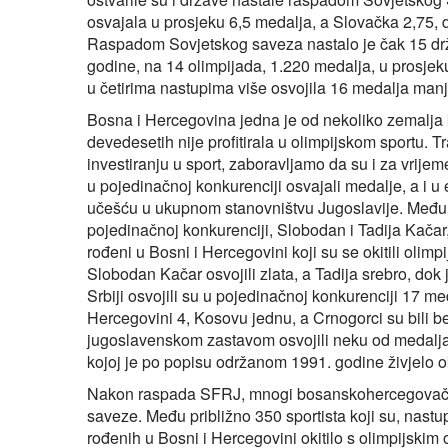
osvajala u prosjeku 6,5 medalja, a Slovačka 2,75, d
Raspadom Sovjetskog saveza nastalo je čak 15 drža
godine, na 14 olimpijada, 1.220 medalja, u prosjeku
u četirima nastupima više osvojila 16 medalja manj
Bosna i Hercegovina jedna je od nekoliko zemalja
devedesetih nije profitirala u olimpijskom sportu. T
investiranju u sport, zaboravljamo da su i za vrije
u pojedinačnoj konkurenciji osvajali medalje, a i u
učešću u ukupnom stanovništvu Jugoslavije. Među 35
pojedinačnoj konkurenciji, Slobodan i Tadija Kačar
rođeni u Bosni i Hercegovini koji su se okitili olim
Slobodan Kačar osvojili zlata, a Tadija srebro, dok
Srbiji osvojili su u pojedinačnoj konkurenciji 17 med
Hercegovini 4, Kosovu jednu, a Crnogorci su bili b
jugoslavenskom zastavom osvojili neku od medalja,
kojoj je po popisu održanom 1991. godine živjelo 
Nakon raspada SFRJ, mnogi bosanskohercegovački s
saveze. Među približno 350 sportista koji su, nastu
rođenih u Bosni i Hercegovini okitilo s olimpijski