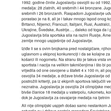
1992. godine činile Jugoslaviju osvojili su od 1992
medalja: 28 zlatnih, 40 srebrnih i 44 bronzane. Jug
srebrnih i 26 bronzanih. Raspadom Jugoslavije udvo
porastao je na 8, ali je i takav mnogo ispod onog k
Britanci, Nijemci, Francuzi, Italijani, Rusi, Austra
Ukrajine, Švedske, Austrije…, daleko od toga da i 
Jugoslavija bila sportska sila na razini Rusije, Am
zemlje mnogo uspješnije od Jugoslavije.
Iziđe li se s ovim brojkama pred nostalgičare, njih
uglavnom u ekipnoj konkurenciji i da se kolajne za
košarci ili nogometu. Na stranu što je takva vrsta
sportista i nacija na velikim takmičenjima i što bi p
vrijedila od one osvojene u štafeti 4 x 100 m, ali 
osvojila 34 medalje, a države bivše Jugoslavije o
postrožili kriteriji, pa iz ekipnih sportova isključili 
neznatna. Jugoslavija je osvojila 24 olimpijske med
bivše članice 18 medalja u vaterpolu, rukometu, koša
dok je Jugoslavija za osvajanje medalja na ljetnim
Ali nije olimpijski uspjeh došao samo nestankom Ju
ostvarile su i države nastale raspadom Sovjetskog