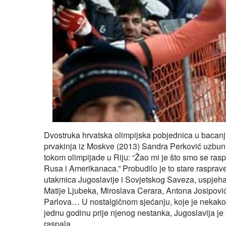
Dvostruka hrvatska olimpijska pobjednica u bacanju 
prvakinja iz Moskve (2013) Sandra Perković uzbunil
tokom olimpijade u Riju: “Žao mi je što smo se raspa
Rusa i Amerikanaca.” Probudilo je to stare rasprave,
utakmica Jugoslavije i Sovjetskog Saveza, uspjeha 
Matije Ljubeka, Miroslava Cerara, Antona Josipovi
Parlova… U nostalgičnom sjećanju, koje je nekako
jednu godinu prije njenog nestanka, Jugoslavija je bi
raspala.