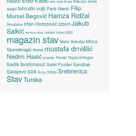
Edib Kadić
Hadžić
enisa
elvir resić
Enes Ratkušić
Filip
fahrudin vojić
Faris Nanić
alagić
Hamza Ridžal
Mursel Begović
Jakub
Irfan Horozović
Izbori
Hrvatska
Salkić
Lokalni izbori 2020
korona virus
magazin stav
Mirza
Mahir Sokolija
mustafa drnišlić
Skenderagić
Mostar
Nedim Hasić
Recep Tayyip Erdogan
prijedor
Sadik Ibrahimović
Sandžak
Safet Pozder
Srebrenica
Sarajevo
SDA
Srbija
Sirija
Stav
Turska