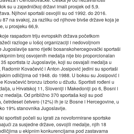
ok su u zajedničkoj državi imali prosjek od 5,9.
va. Njihovi sportaši osvojili su od 1992. do 2016.
 87 na svakoj, za razliku od njihove bivše države koja je
e, u prosjeku 66,9.
 koje raspadom triju evropskih država početkom
ražeći razloge u lošoj organizaciji i nedovoljnom
me Jugoslavije samo rijetki bosanskohercegovački sportaši
 ekipnim broj osvojenih medalja nije bio proporcionalan
 sportista iz Jugoslavije, koji su osvajali medalja u
, Radomir Kovačević i Anton Josipović jedini su sportaši
pijskim odličjima od 1948. do 1988. U boksu su Josipović i
 je Kovačević bronzu izborio u džudu. Sportisti rođeni u
alja, u Hrvatskoj 11, Sloveniji i Makedoniji po 6, Bosni i
ez medalja. Od približno 370 sportaša koji su pod
 četrdeset četvero (12%) ih je iz Bosne i Hercegovine, u
oko 19% stanovnika Jugoslavije.
portisti počeli su igrati za novoformirane sportske
pajući za susjedne države, osvojili medalje, njih 18
m odličjima u ekipnim konkurencijama pod zastavama