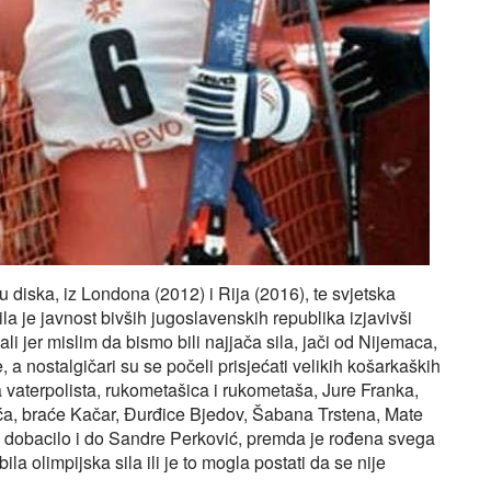
diska, iz Londona (2012) i Rija (2016), te svjetska
a je javnost bivših jugoslavenskih republika izjavivši
li jer mislim da bismo bili najjača sila, jači od Nijemaca,
 a nostalgičari su se počeli prisjećati velikih košarkaških
vaterpolista, rukometašica i rukometaša, Jure Franka,
ća, braće Kačar, Đurđice Bjedov, Šabana Trstena, Mate
 dobacilo i do Sandre Perković, premda je rođena svega
la olimpijska sila ili je to mogla postati da se nije