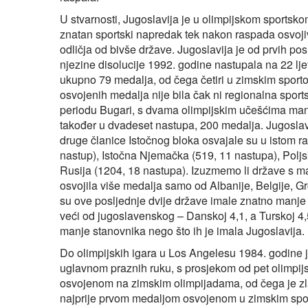
U stvarnosti, Jugoslavija je u olimpijskom sportskom
znatan sportski napredak tek nakon raspada osvoji
odličja od bivše države. Jugoslavija je od prvih pos
njezine disolucije 1992. godine nastupala na 22 lje
ukupno 79 medalja, od čega četiri u zimskim sporto
osvojenih medalja nije bila čak ni regionalna spor
periodu Bugari, s dvama olimpijskim učešćima manj
također u dvadeset nastupa, 200 medalja. Jugoslavija
druge članice Istočnog bloka osvajale su u istom r
nastup), Istočna Njemačka (519, 11 nastupa), Poljs
Rusija (1204, 18 nastupa). Izuzmemo li države s ma
osvojila više medalja samo od Albanije, Belgije, Gr
su ove posljednje dvije države imale znatno manje 
veći od jugoslavenskog – Danskoj 4,1, a Turskoj 4,
manje stanovnika nego što ih je imala Jugoslavija.
Do olimpijskih igara u Los Angelesu 1984. godine ju
uglavnom praznih ruku, s prosjekom od pet olimpijs
osvojenom na zimskim olimpijadama, od čega je zlat
najprije prvom medaljom osvojenom u zimskim spor