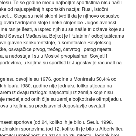
elesu. Te se godine među najboljim sportistima nisu našli
ke od najuspješnijih sportskih nacija: Rusi, Istočni
aci… Stoga su neki skloni tvrditi da je njihovo odsustvo
og ovim tvrdnjama stoje i neke činjenice. Jugoslavenski
ine ranije šesti, a ispred njih su se našle tri države koje su
tski Savez i Mađarska. Bojkot je i “zlatnim” odbojkašicama
hove glavne konkurentkinje, rukometašice Sovjetskog
, osvajačice prvog, trećeg, četvrtog i petog mjesta,
a, a nedostajali su u Moskvi prvoplasirani Sovjeti i
ortovima, u kojima su sportisti iz Jugoslavije računali na
Angelesu osvojile su 1976. godine u Montrealu 50,4% od
kih igara 1980. godine nije jednako toliko utjecao na
rem iz dvaju razloga: natjecatelji iz zemlja koje nisu
je medalja od onih čije su zemlje bojkotirale olimpijadu u
tova u kojima su predstavnici Jugoslavije osvajali
rnaest sportova (od 24, koliko ih je bilo u Seulu 1998.
zimskim sportovima (od 12, koliko ih je bilo u Albertvilleu
ljestvici uspješnosti nalazi se na 75. mjestu. Jednak broj