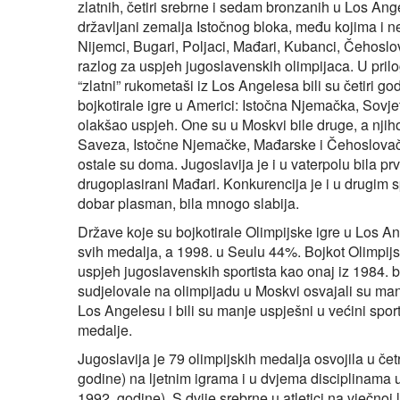
zlatnih, četiri srebrne i sedam bronzanih u Los Ang
državljani zemalja Istočnog bloka, među kojima i ne
Nijemci, Bugari, Poljaci, Mađari, Kubanci, Čehoslov
razlog za uspjeh jugoslavenskih olimpijaca. U pril
“zlatni” rukometaši iz Los Angelesa bili su četiri god
bojkotirale igre u Americi: Istočna Njemačka, Sovje
olakšao uspjeh. One su u Moskvi bile druge, a nji
Saveza, Istočne Njemačke, Mađarske i Čehoslovačke
ostale su doma. Jugoslavija je i u vaterpolu bila prv
drugoplasirani Mađari. Konkurencija je i u drugim sp
dobar plasman, bila mnogo slabija.
Države koje su bojkotirale Olimpijske igre u Los 
svih medalja, a 1998. u Seulu 44%. Bojkot Olimpijs
uspjeh jugoslavenskih sportista kao onaj iz 1984. ba
sudjelovale na olimpijadu u Moskvi osvajali su man
Los Angelesu i bili su manje uspješni u većini spor
medalje.
Jugoslavija je 79 olimpijskih medalja osvojila u čet
godine) na ljetnim igrama i u dvjema disciplinama u 
1992. godine). S dvije srebrne u atletici na vječnoj 