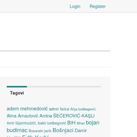
Login
Register
Tagovi
adem mehmedović
admir lisica
Alija Izetbegović
Amina ŠEĆEROVIĆ-KAŞLI
Alma Arnautović
bojan
BiH
Amir Sijamhodžić.
bakir izetbegović
Bihać
budimac
Bošnjaci
Damir
Bosanski jezik