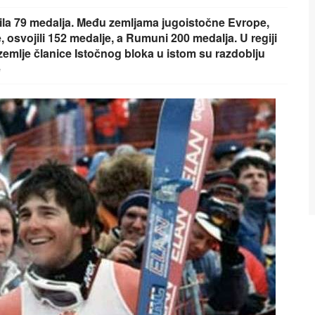
jila 79 medalja. Među zemljama jugoistočne Evrope,
osvojili 152 medalje, a Rumuni 200 medalja. U regiji
e zemlje članice Istočnog bloka u istom su razdoblju
e