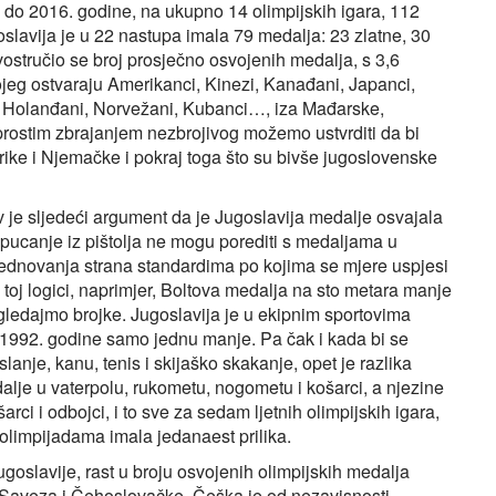
. do 2016. godine, na ukupno 14 olimpijskih igara, 112
oslavija je u 22 nastupa imala 79 medalja: 23 zlatne, 30
stručio se broj prosječno osvojenih medalja, s 3,6
ojeg ostvaraju Amerikanci, Kinezi, Kanađani, Japanci,
lci, Holanđani, Norvežani, Kubanci…, iza Mađarske,
prostim zbrajanjem nezbrojivog možemo ustvrditi da bi
erike i Njemačke i pokraj toga što su bivše jugoslovenske
ov je sljedeći argument da je Jugoslavija medalje osvajala
 pucanje iz pištolja ne mogu porediti s medaljama u
 vrednovanja strana standardima po kojima se mjere uspjesi
o toj logici, naprimjer, Boltova medalja na sto metara manje
pogledajmo brojke. Jugoslavija je u ekipnim sportovima
d 1992. godine samo jednu manje. Pa čak i kada bi se
veslanje, kanu, tenis i skijaško skakanje, opet je razlika
alje u vaterpolu, rukometu, nogometu i košarci, a njezine
rci i odbojci, i to sve za sedam ljetnih olimpijskih igara,
 olimpijadama imala jedanaest prilika.
goslavije, rast u broju osvojenih olimpijskih medalja
 Saveza i Čehoslovačke. Češka je od nezavisnosti