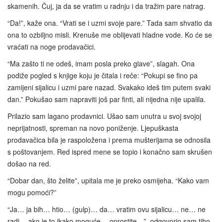
skamenih. Čuj, ja da se vratim u radnju i da tražim pare natrag.
“Da!”, kaže ona. “Vrati se i uzmi svoje pare.” Tada sam shvatio da
ona to ozbiljno misli. Krenuše me oblijevati hladne vode. Ko će se
vraćati na noge prodavačici.
“Ma zašto ti ne odeš, imam posla preko glave”, slagah. Ona
podiže pogled s knjige koju je čitala i reče: “Pokupi se fino pa
zamijeni sijalicu i uzmi pare nazad. Svakako ideš tim putem svaki
dan.” Pokušao sam napraviti još par finti, ali nijedna nije upalila.
Prilazio sam lagano prodavnici. Ušao sam unutra u svoj svojoj
neprijatnosti, spreman na novo poniženje. Ljepuškasta
prodavačica bila je raspoložena i prema mušterijama se odnosila
s poštovanjem. Red ispred mene se topio i konačno sam skrušen
došao na red.
“Dobar dan, što želite”, upitala me je preko osmijeha. “Kako vam
mogu pomoći?”
“Ja… ja bih… htio… (gulp)… da… vratim ovu sijalicu… ne… ne
radi… ako je to ikako moguće… oprostite…”, odgovorio sam tiho