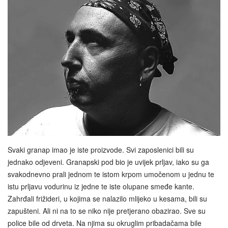
Svaki granap imao je iste proizvode. Svi zaposlenici bili su
jednako odjeveni. Granapski pod bio je uvijek prljav, iako su ga
svakodnevno prali jednom te istom krpom umočenom u jednu te
istu prljavu vodurinu iz jedne te iste olupane smeđe kante.
Zahrđali frižideri, u kojima se nalazilo mlijeko u kesama, bili su
zapušteni. Ali ni na to se niko nije pretjerano obazirao. Sve su
police bile od drveta. Na njima su okruglim pribadačama bile