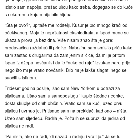
izletio sam napolje, prešao ulicu kako treba, dogegao se do kuće
s cekerom u kojem nije bilo hljeba.
“Šta je ovo?”, upitaše me roditelji. Kusur je bio mnogo kraći od
očekivanog. Moja je neprijatnost eksplodirala, a ispod mene se
ukazala provalija bez dna. Više nisam znao šta je gore:
prodavačica (aždaha) ili pridike. Nabrzinu sam smislio priču kako
sam zastao s drugarima da zamijenim sličice, da mi je pritom
ispao iz džepa novčanik i da je “neko od raje” izvukao pare prije
nego što mi je vratio novčanik. Bilo mi je lakše slagati nego se
suočiti s istinom.
Trideset godina poslije, išao sam New Yorkom u potrazi za
sijalicama. Ušao sam u samoposlugu i kupio štedne neonke,
dosta skuplje od onih običnih. Vratio sam se kući, uzeo prvu
sijalicu i uvrnuo je. Pritisnuo sam na prekidač, kad ono – ništa.
Uzeo sam sljedeću. Radila je. Požalih se supruzi da jedna od
sijalica ne radi.
“Pa ništa, ako ne radi, idi nazad u radnju i vrati je.” Ja se tu