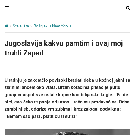
T
T
o
o
g
g
Stajališta
Bošnjak u New Yorku
Jugoslavija kakvu pamtim i ovaj m
g
g
l
l
Jugoslavija kakvu pamtim i ovaj moj
e
e
n
n
truhli Zapad
a
a
v
v
i
i
g
g
U radnju je zakoračio povisoki bradati deba u kožnoj jakni sa
a
a
zlatnim lancem oko vrata. Brzim koracima prišao je pultu
t
t
gurajući usput sve ostale kupce kao bilijarske kugle. “Pa đe
i
i
si ti, evo čeka te panja odjutros”, reče mu prodavačica. Deba
o
o
zgrabi hljeb, odgrize vrh zubima i kroz zalogaj podviknu:
n
n
“Nemam sad para, platit ću ti sutra”