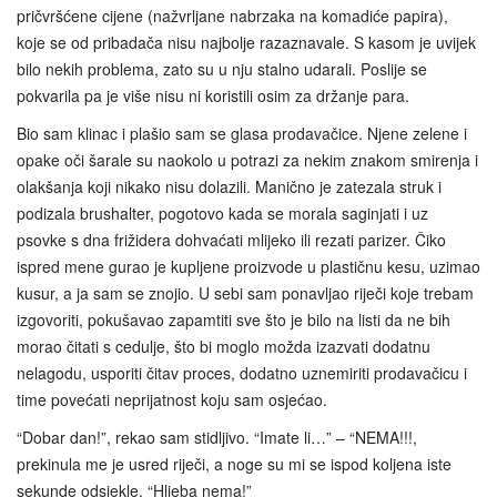
pričvršćene cijene (nažvrljane nabrzaka na komadiće papira),
koje se od pribadača nisu najbolje razaznavale. S kasom je uvijek
bilo nekih problema, zato su u nju stalno udarali. Poslije se
pokvarila pa je više nisu ni koristili osim za držanje para.
Bio sam klinac i plašio sam se glasa prodavačice. Njene zelene i
opake oči šarale su naokolo u potrazi za nekim znakom smirenja i
olakšanja koji nikako nisu dolazili. Manično je zatezala struk i
podizala brushalter, pogotovo kada se morala saginjati i uz
psovke s dna frižidera dohvaćati mlijeko ili rezati parizer. Čiko
ispred mene gurao je kupljene proizvode u plastičnu kesu, uzimao
kusur, a ja sam se znojio. U sebi sam ponavljao riječi koje trebam
izgovoriti, pokušavao zapamtiti sve što je bilo na listi da ne bih
morao čitati s cedulje, što bi moglo možda izazvati dodatnu
nelagodu, usporiti čitav proces, dodatno uznemiriti prodavačicu i
time povećati neprijatnost koju sam osjećao.
“Dobar dan!”, rekao sam stidljivo. “Imate li…” – “NEMA!!!,
prekinula me je usred riječi, a noge su mi se ispod koljena iste
sekunde odsjekle. “Hljeba nema!”