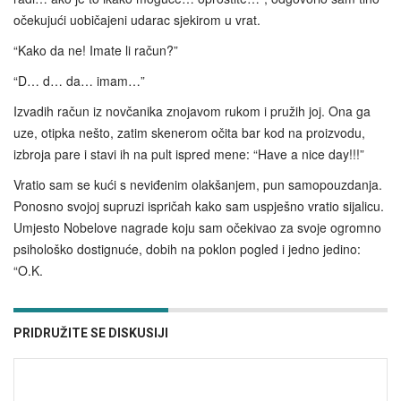
očekujući uobičajeni udarac sjekirom u vrat.
“Kako da ne! Imate li račun?”
“D… d… da… imam…”
Izvadih račun iz novčanika znojavom rukom i pružih joj. Ona ga
uze, otipka nešto, zatim skenerom očita bar kod na proizvodu,
izbroja pare i stavi ih na pult ispred mene: “Have a nice day!!!”
Vratio sam se kući s neviđenim olakšanjem, pun samopouzdanja.
Ponosno svojoj supruzi ispričah kako sam uspješno vratio sijalicu.
Umjesto Nobelove nagrade koju sam očekivao za svoje ogromno
psihološko dostignuće, dobih na poklon pogled i jedno jedino:
“O.K.
PRIDRUŽITE SE DISKUSIJI