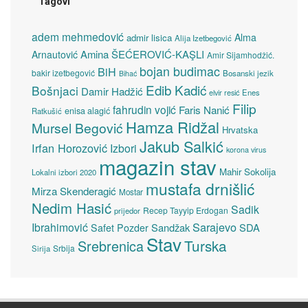
Tagovi
adem mehmedović
Alma
admir lisica
Alija Izetbegović
Amina ŠEĆEROVIĆ-KAŞLI
Arnautović
Amir Sijamhodžić.
bojan budimac
BiH
bakir izetbegović
Bosanski jezik
Bihać
Edib Kadić
Bošnjaci
Damir Hadžić
elvir resić
Enes
Filip
fahrudin vojić
Faris Nanić
enisa alagić
Ratkušić
Hamza Ridžal
Mursel Begović
Hrvatska
Jakub Salkić
Irfan Horozović
Izbori
korona virus
magazin stav
Mahir Sokolija
Lokalni izbori 2020
mustafa drnišlić
Mirza Skenderagić
Mostar
Nedim Hasić
Sadik
Recep Tayyip Erdogan
prijedor
Sarajevo
Ibrahimović
Sandžak
SDA
Safet Pozder
Stav
Turska
Srebrenica
Srbija
Sirija