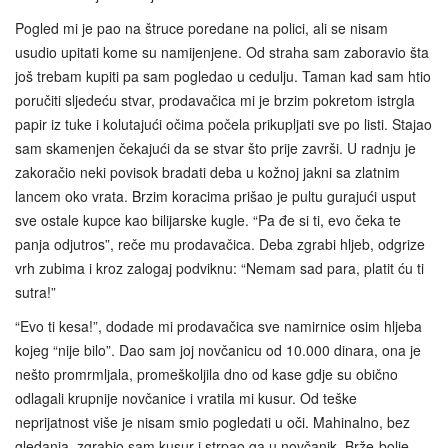
Pogled mi je pao na štruce poredane na polici, ali se nisam
usudio upitati kome su namijenjene. Od straha sam zaboravio šta
još trebam kupiti pa sam pogledao u cedulju. Taman kad sam htio
poručiti sljedeću stvar, prodavačica mi je brzim pokretom istrgla
papir iz tuke i kolutajući očima počela prikupljati sve po listi. Stajao
sam skamenjen čekajući da se stvar što prije završi. U radnju je
zakoračio neki povisok bradati deba u kožnoj jakni sa zlatnim
lancem oko vrata. Brzim koracima prišao je pultu gurajući usput
sve ostale kupce kao bilijarske kugle. “Pa đe si ti, evo čeka te
panja odjutros”, reče mu prodavačica. Deba zgrabi hljeb, odgrize
vrh zubima i kroz zalogaj podviknu: “Nemam sad para, platit ću ti
sutra!”
“Evo ti kesa!”, dodade mi prodavačica sve namirnice osim hljeba
kojeg “nije bilo”. Dao sam joj novčanicu od 10.000 dinara, ona je
nešto promrmljala, promeškoljila dno od kase gdje su obično
odlagali krupnije novčanice i vratila mi kusur. Od teške
neprijatnost više je nisam smio pogledati u oči. Mahinalno, bez
gledanja, zgrabio sam kusur i strpao ga u novčanik. Brže-bolje