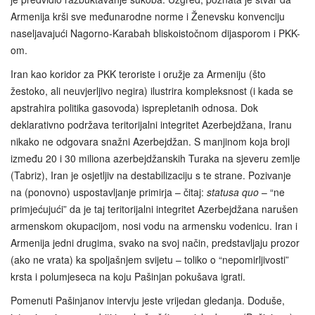
Armenija krši sve međunarodne norme i Ženevsku konvenciju
naseljavajući Nagorno-Karabah bliskoistočnom dijasporom i PKK-
om.
Iran kao koridor za PKK teroriste i oružje za Armeniju (što
žestoko, ali neuvjerljivo negira) ilustrira kompleksnost (i kada se
apstrahira politika gasovoda) isprepletanih odnosa. Dok
deklarativno podržava teritorijalni integritet Azerbejdžana, Iranu
nikako ne odgovara snažni Azerbejdžan. S manjinom koja broji
između 20 i 30 miliona azerbejdžanskih Turaka na sjeveru zemlje
(Tabriz), Iran je osjetljiv na destabilizaciju s te strane. Pozivanje
na (ponovno) uspostavljanje primirja – čitaj:
statusa quo
– “ne
primjećujući” da je taj teritorijalni integritet Azerbejdžana narušen
armenskom okupacijom, nosi vodu na armensku vodenicu. Iran i
Armenija jedni drugima, svako na svoj način, predstavljaju prozor
(ako ne vrata) ka spoljašnjem svijetu – toliko o “nepomirljivosti”
krsta i polumjeseca na koju Pašinjan pokušava igrati.
Pomenuti Pašinjanov intervju jeste vrijedan gledanja. Doduše,