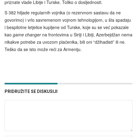
priznate vlade Libije i Turske. Toliko o dosljednosti.
S 382 hiljade regularnih vojnika (o rezervnom sastavu da ne
govorimo) i vrlo savremenom vojnom tehnologijom, u šta spadaju
i bespilotne letjelice kupljene od Turske, koje su se već pokazale
kao
game changer
na frontovima u Siriji i Libiji, Azerbejdžan nema
nikakve potrebe za uvozom plaćenika, bili oni “džihadisti” ili ne.
Teško da se isto može reći za Armeniju.
PRIDRUŽITE SE DISKUSIJI