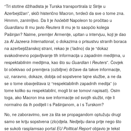
“Tri stotine džihadista je Turska transportirala iz Sirije u
Azerbejdžan”, skiči histerično Macron, tvrdeći da sve o tome zna.
Hmmm, zanimljivo. Da li je
hoćebiti
Napoleon to pročitao u
Guardianu
ili mu javio
Reuters
ili mu je to saopćio kolega
Pašinjan? Naime, premijer Armenije, upitan u intervjuu, koji je dao
za
Al Jazeera International
, o dokazima o prisustvu stranih boraca
na azerbejdžanskoj strani, rekao je (‘ladno) da je “dokaz
svakodnevno pojavljivanje tih informacija u zapadnim medijima, u
respektabilnim medijima, kao što su
Guardian
i
Reuters
”. Čovjek
bi očekivao od premijera (ozbiljne) države da takve informacije,
uz, naravno, dokaze, dobija od sopstvene tajne službe, a ne da
se o tome obavještava iz “respektabilnih zapadnih medija” (o
tome koliko su respektabilni, mogli bi se tomovi napisati). Osim
toga, ako Macron ima sve informacije od svojih službi, nije li
normalno da ih podijeli i s Pašinjanom, a i s Turskom?
No, ne zaboravimo, sve za šta se propagandom optužuju drugi
samo se kriju sopstvena (zlo)djela. Nedjelju dana prije nego što
se sukob rasplamsao portal
EU Political Report
objavio je tekst