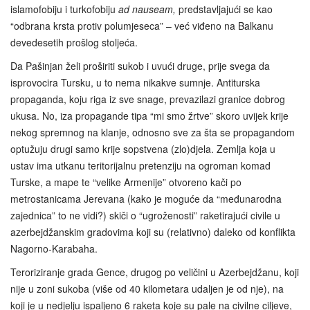
islamofobiju i turkofobiju
ad nauseam,
predstavljajući se kao
“odbrana krsta protiv polumjeseca” – već viđeno na Balkanu
devedesetih prošlog stoljeća.
Da Pašinjan želi proširiti sukob i uvući druge, prije svega da
isprovocira Tursku, u to nema nikakve sumnje. Antiturska
propaganda, koju riga iz sve snage, prevazilazi granice dobrog
ukusa. No, iza propagande tipa “mi smo žrtve” skoro uvijek krije
nekog spremnog na klanje, odnosno sve za šta se propagandom
optužuju drugi samo krije sopstvena (zlo)djela. Zemlja koja u
ustav ima utkanu teritorijalnu pretenziju na ogroman komad
Turske, a mape te “velike Armenije” otvoreno kači po
metrostanicama Jerevana (kako je moguće da “međunarodna
zajednica” to ne vidi?) skiči o “ugroženosti” raketirajući civile u
azerbejdžanskim gradovima koji su (relativno) daleko od konflikta
Nagorno-Karabaha.
Teroriziranje grada Gence, drugog po veličini u Azerbejdžanu, koji
nije u zoni sukoba (više od 40 kilometara udaljen je od nje), na
koji je u nedjelju ispaljeno 6 raketa koje su pale na civilne ciljeve,