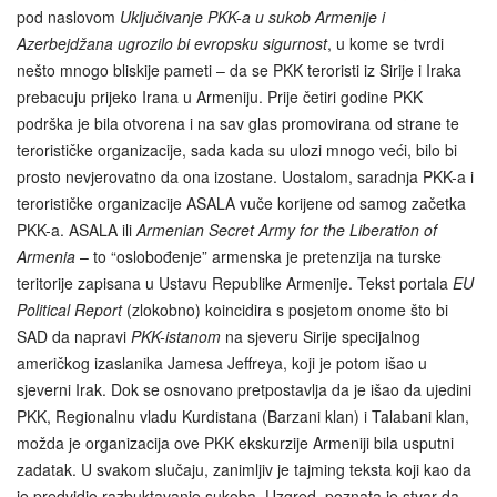
pod naslovom
Uključivanje PKK-a u sukob Armenije i
Azerbejdžana ugrozilo bi evropsku sigurnost
, u kome se tvrdi
nešto mnogo bliskije pameti – da se PKK teroristi iz Sirije i Iraka
prebacuju prijeko Irana u Armeniju. Prije četiri godine PKK
podrška je bila otvorena i na sav glas promovirana od strane te
terorističke organizacije, sada kada su ulozi mnogo veći, bilo bi
prosto nevjerovatno da ona izostane. Uostalom, saradnja PKK-a i
terorističke organizacije ASALA vuče korijene od samog začetka
PKK-a. ASALA ili
Armenian Secret Army for the Liberation of
Armenia
– to “oslobođenje” armenska je pretenzija na turske
teritorije zapisana u Ustavu Republike Armenije. Tekst portala
EU
Political Report
(zlokobno) koincidira s posjetom onome što bi
SAD da napravi
PKK-istanom
na sjeveru Sirije specijalnog
američkog izaslanika Jamesa Jeffreya, koji je potom išao u
sjeverni Irak. Dok se osnovano pretpostavlja da je išao da ujedini
PKK, Regionalnu vladu Kurdistana (Barzani klan) i Talabani klan,
možda je organizacija ove PKK ekskurzije Armeniji bila usputni
zadatak. U svakom slučaju, zanimljiv je tajming teksta koji kao da
je predvidio razbuktavanje sukoba. Uzgred, poznata je stvar da