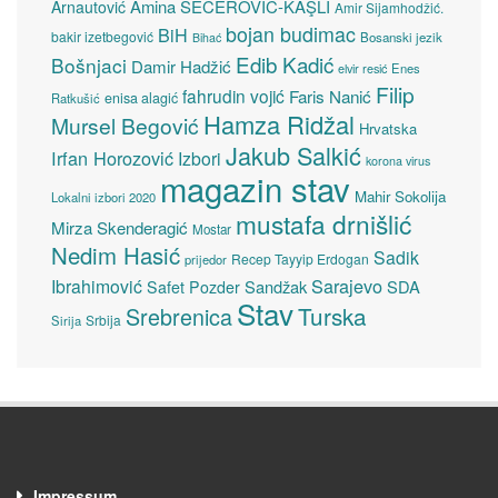
Amina ŠEĆEROVIĆ-KAŞLI
Arnautović
Amir Sijamhodžić.
bojan budimac
BiH
bakir izetbegović
Bosanski jezik
Bihać
Edib Kadić
Bošnjaci
Damir Hadžić
elvir resić
Enes
Filip
fahrudin vojić
Faris Nanić
enisa alagić
Ratkušić
Hamza Ridžal
Mursel Begović
Hrvatska
Jakub Salkić
Irfan Horozović
Izbori
korona virus
magazin stav
Mahir Sokolija
Lokalni izbori 2020
mustafa drnišlić
Mirza Skenderagić
Mostar
Nedim Hasić
Sadik
Recep Tayyip Erdogan
prijedor
Sarajevo
Ibrahimović
Sandžak
SDA
Safet Pozder
Stav
Turska
Srebrenica
Srbija
Sirija
Impressum