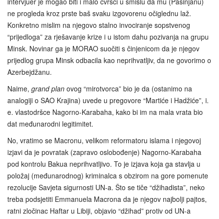
intervjuer je mogao biti i malo čvršći u smislu da mu (Pašinjanu)
ne progleda kroz prste baš svaku izgovorenu očiglednu laž.
Konkretno mislim na njegovo stalno invociranje sopstvenog
“prijedloga” za rješavanje krize i u istom dahu pozivanja na grupu
Minsk. Novinar ga je MORAO suočiti s činjenicom da je njegov
prijedlog grupa Minsk odbacila kao neprihvatljiv, da ne govorimo o
Azerbejdžanu.
Naime,
grand plan
ovog “mirotvorca” bio je da (ostanimo na
analogiji o SAO Krajina) uvede u pregovore “Martiće i Hadžiće”, i.
e. vlastodršce Nagorno-Karabaha, kako bi im na mala vrata bio
dat međunarodni legitimitet.
No, vratimo se Macronu, velikom reformatoru islama i njegovoj
izjavi da je povratak (zapravo oslobođenje) Nagorno-Karabaha
pod kontrolu Bakua neprihvatljivo. To je izjava koja ga stavlja u
položaj (međunarodnog) kriminalca s obzirom na gore pomenute
rezolucije Savjeta sigurnosti UN-a. Što se tiče “džihadista”, neko
treba podsjetiti Emmanuela Macrona da je njegov najbolji pajtos,
ratni zločinac Haftar u Libiji, objavio “džihad” protiv od UN-a