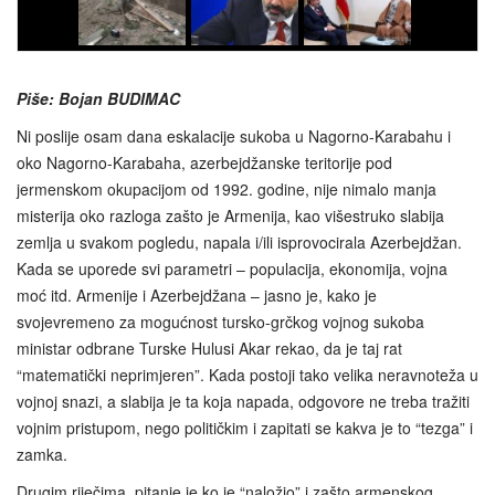
Piše: Bojan BUDIMAC
Ni poslije osam dana eskalacije sukoba u Nagorno-Karabahu i
oko Nagorno-Karabaha, azerbejdžanske teritorije pod
jermenskom okupacijom od 1992. godine, nije nimalo manja
misterija oko razloga zašto je Armenija, kao višestruko slabija
zemlja u svakom pogledu, napala i/ili isprovocirala Azerbejdžan.
Kada se uporede svi parametri – populacija, ekonomija, vojna
moć itd. Armenije i Azerbejdžana – jasno je, kako je
svojevremeno za mogućnost tursko-grčkog vojnog sukoba
ministar odbrane Turske Hulusi Akar rekao, da je taj rat
“matematički neprimjeren”. Kada postoji tako velika neravnoteža u
vojnoj snazi, a slabija je ta koja napada, odgovore ne treba tražiti
vojnim pristupom, nego političkim i zapitati se kakva je to “tezga” i
zamka.
Drugim riječima, pitanje je ko je “naložio” i zašto armenskog