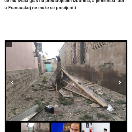
će mu svaki glas na predstojećim izborima, a jermenski lobi
u Francuskoj ne može se precijeniti