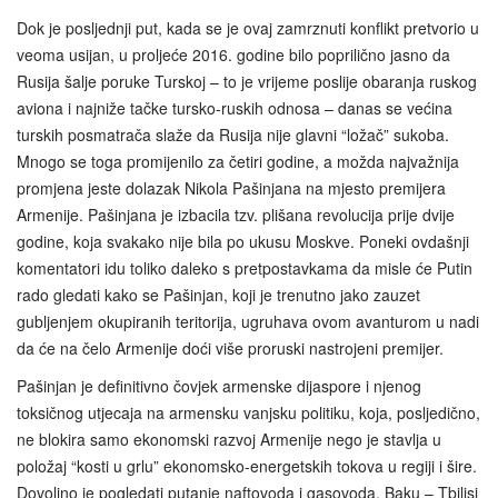
Dok je posljednji put, kada se je ovaj zamrznuti konflikt pretvorio u
veoma usijan, u proljeće 2016. godine bilo poprilično jasno da
Rusija šalje poruke Turskoj – to je vrijeme poslije obaranja ruskog
aviona i najniže tačke tursko-ruskih odnosa – danas se većina
turskih posmatrača slaže da Rusija nije glavni “ložač” sukoba.
Mnogo se toga promijenilo za četiri godine, a možda najvažnija
promjena jeste dolazak Nikola Pašinjana na mjesto premijera
Armenije. Pašinjana je izbacila tzv. plišana revolucija prije dvije
godine, koja svakako nije bila po ukusu Moskve. Poneki ovdašnji
komentatori idu toliko daleko s pretpostavkama da misle će Putin
rado gledati kako se Pašinjan, koji je trenutno jako zauzet
gubljenjem okupiranih teritorija, ugruhava ovom avanturom u nadi
da će na čelo Armenije doći više proruski nastrojeni premijer.
Pašinjan je definitivno čovjek armenske dijaspore i njenog
toksičnog utjecaja na armensku vanjsku politiku, koja, posljedično,
ne blokira samo ekonomski razvoj Armenije nego je stavlja u
položaj “kosti u grlu” ekonomsko-energetskih tokova u regiji i šire.
Dovoljno je pogledati putanje naftovoda i gasovoda, Baku – Tbilisi