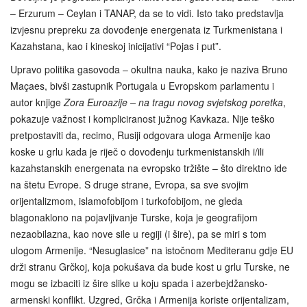
– Erzurum – Ceylan i TANAP, da se to vidi. Isto tako predstavlja
izvjesnu prepreku za dovođenje energenata iz Turkmenistana i
Kazahstana, kao i kineskoj inicijativi “Pojas i put”.
Upravo politika gasovoda – okultna nauka, kako je naziva Bruno
Maçaes, bivši zastupnik Portugala u Evropskom parlamentu i
autor knjige
Zora Euroazije – na tragu novog svjetskog poretka
,
pokazuje važnost i kompliciranost južnog Kavkaza. Nije teško
pretpostaviti da, recimo, Rusiji odgovara uloga Armenije kao
koske u grlu kada je riječ o dovođenju turkmenistanskih i/ili
kazahstanskih energenata na evropsko tržište – što direktno ide
na štetu Evrope. S druge strane, Evropa, sa sve svojim
orijentalizmom, islamofobijom i turkofobijom, ne gleda
blagonaklono na pojavljivanje Turske, koja je geografijom
nezaobilazna, kao nove sile u regiji (i šire), pa se miri s tom
ulogom Armenije. “Nesuglasice” na istočnom Mediteranu gdje EU
drži stranu Grčkoj, koja pokušava da bude kost u grlu Turske, ne
mogu se izbaciti iz šire slike u koju spada i azerbejdžansko-
armenski konflikt. Uzgred, Grčka i Armenija koriste orijentalizam,