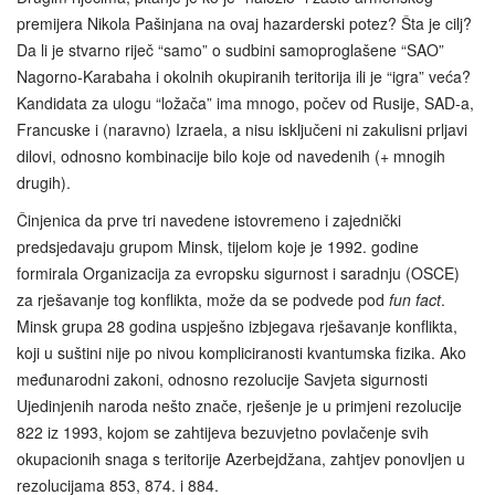
premijera Nikola Pašinjana na ovaj hazarderski potez? Šta je cilj?
Da li je stvarno riječ “samo” o sudbini samoproglašene “SAO”
Nagorno-Karabaha i okolnih okupiranih teritorija ili je “igra” veća?
Kandidata za ulogu “ložača” ima mnogo, počev od Rusije, SAD-a,
Francuske i (naravno) Izraela, a nisu isključeni ni zakulisni prljavi
dilovi, odnosno kombinacije bilo koje od navedenih (+ mnogih
drugih).
Činjenica da prve tri navedene istovremeno i zajednički
predsjedavaju grupom Minsk, tijelom koje je 1992. godine
formirala Organizacija za evropsku sigurnost i saradnju (OSCE)
za rješavanje tog konflikta, može da se podvede pod
fun fact
.
Minsk grupa 28 godina uspješno izbjegava rješavanje konflikta,
koji u suštini nije po nivou kompliciranosti kvantumska fizika. Ako
međunarodni zakoni, odnosno rezolucije Savjeta sigurnosti
Ujedinjenih naroda nešto znače, rješenje je u primjeni rezolucije
822 iz 1993, kojom se zahtijeva bezuvjetno povlačenje svih
okupacionih snaga s teritorije Azerbejdžana, zahtjev ponovljen u
rezolucijama 853, 874. i 884.