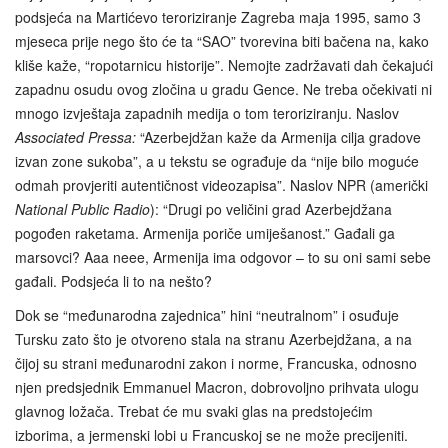
podsjeća na Martićevo teroriziranje Zagreba maja 1995, samo 3
mjeseca prije nego što će ta “SAO” tvorevina biti bačena na, kako
kliše kaže, “ropotarnicu historije”. Nemojte zadržavati dah čekajući
zapadnu osudu ovog zločina u gradu Gence. Ne treba očekivati ni
mnogo izvještaja zapadnih medija o tom teroriziranju. Naslov
Associated Pressa:
“Azerbejdžan kaže da Armenija cilja gradove
izvan zone sukoba”, a u tekstu se ograđuje da “nije bilo moguće
odmah provjeriti autentičnost videozapisa”. Naslov NPR (američki
National Public Radio
): “Drugi po veličini grad Azerbejdžana
pogođen raketama. Armenija poriče umiješanost.” Gađali ga
marsovci? Aaa neee, Armenija ima odgovor – to su oni sami sebe
gađali. Podsjeća li to na nešto?
Dok se “međunarodna zajednica” hini “neutralnom” i osuđuje
Tursku zato što je otvoreno stala na stranu Azerbejdžana, a na
čijoj su strani međunarodni zakon i norme, Francuska, odnosno
njen predsjednik Emmanuel Macron, dobrovoljno prihvata ulogu
glavnog ložača. Trebat će mu svaki glas na predstojećim
izborima, a jermenski lobi u Francuskoj se ne može precijeniti.