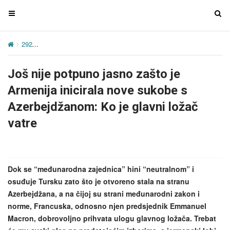
T
T
o
o
g
g
292
Još nije potpuno jasno zašto je Armenija inicirala nove sukobe 
g
g
l
l
Još nije potpuno jasno zašto je
e
e
n
n
Armenija inicirala nove sukobe s
a
a
Azerbejdžanom: Ko je glavni ložač
v
v
vatre
i
i
g
g
a
a
t
t
Dok se “međunarodna zajednica” hini “neutralnom” i
i
i
osuđuje Tursku zato što je otvoreno stala na stranu
o
o
Azerbejdžana, a na čijoj su strani međunarodni zakon i
n
n
norme, Francuska, odnosno njen predsjednik Emmanuel
Macron, dobrovoljno prihvata ulogu glavnog ložača. Trebat