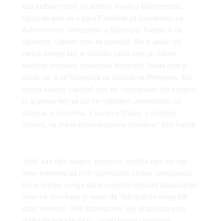
kad fudbaler kroči na stadion snova u Manchesteru.
Upoznali smo se u baru Fakulteta za žurnalistiku na
Autonomnom univerzitetu u Barceloni. Trebao je da
diplomira. Odmah smo se povezali. Bio je jedan od
rijetkih kolega koji je shvatao zašto sam ja, nakon
božićnih praznika, pokazivao fotografije života koje je
odnio rat, a ne fotografija sa skijanja na Pirinejima, kao
većina kolega. I slagali smo se: novinarstvo nije karijera,
to je posao koji se uči na najboljem univerzitetu: na
ulicama, u rovovima, u kućama žrtava, u uredima
dželata, na press konferencijama licemjera.” Eric Hauck
Jordi, kao niko drugi u ‘plemenu’, možda zato što nije
imao vremena da mrzi najmračniju stranu našeg posla,
bio je primjer onoga što je maestro Ryszard Kapuscinski
imao na umu kada je rekao da “loši ljudi ne mogu biti
dobri novinari”. Kao fotoreporter, nije propuštao prvu
priliku da pokaže da su, usred bombi i pucnjave,