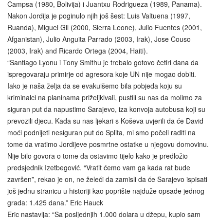
Campsa (1980, Bolivija) i Juantxu Rodrigueza (1989, Panama).
Nakon Jordija je poginulo njih još šest: Luis Valtuena (1997,
Ruanda), Miguel Gil (2000, Sierra Leone), Julio Fuentes (2001,
Afganistan), Julio Anguita Parrado (2003, Irak), Jose Couso
(2003, Irak) and Ricardo Ortega (2004, Haiti).
“Santiago Lyonu i Tony Smithu je trebalo gotovo četiri dana da
ispregovaraju primirje od agresora koje UN nije mogao dobiti.
Iako je naša želja da se evakuišemo bila pobjeda koju su
kriminalci na planinama priželjkivali, pustili su nas da molimo za
siguran put da napustimo Sarajevo, iza konvoja autobusa koji su
prevozili djecu. Kada su nas ljekari s Koševa uvjerili da će David
moći podnijeti nesiguran put do Splita, mi smo počeli raditi na
tome da vratimo Jordijeve posmrtne ostatke u njegovu domovinu.
Nije bilo govora o tome da ostavimo tijelo kako je predložio
predsjednik Izetbegović. “Vratit ćemo vam ga kada rat bude
završen”, rekao je on, ne želeći da zamisli da će Sarajevo ispisati
još jednu stranicu u historiji kao poprište najduže opsade jednog
grada: 1.425 dana.” Eric Hauck
Eric nastavlja: “Sa posljednjih 1.000 dolara u džepu, kupio sam