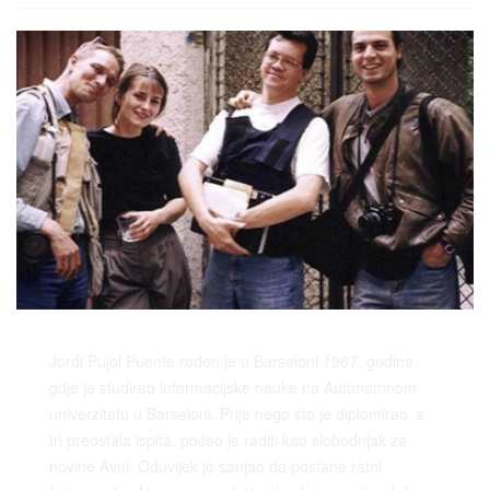
Jordi Pujol Puente rođen je u Barseloni 1967. godine,
gdje je studirao informacijske nauke na Autonomnom
univerzitetu u Barseloni. Prije nego što je diplomirao, s
tri preostala ispita, počeo je raditi kao slobodnjak za
novine Avui. Oduvijek je sanjao da postane ratni