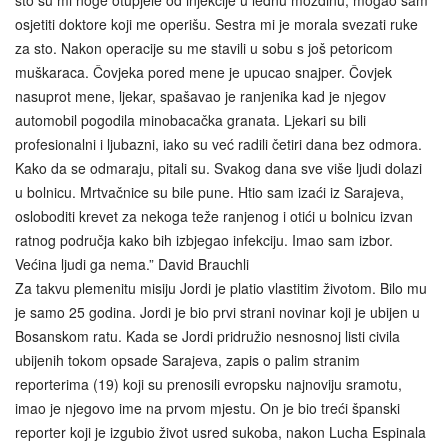
što su mi noge otupjele od injekcije u leđnu moždinu, mogao sam
osjetiti doktore koji me operišu. Sestra mi je morala svezati ruke
za sto. Nakon operacije su me stavili u sobu s još petoricom
muškaraca. Čovjeka pored mene je upucao snajper. Čovjek
nasuprot mene, ljekar, spašavao je ranjenika kad je njegov
automobil pogodila minobacačka granata. Ljekari su bili
profesionalni i ljubazni, iako su već radili četiri dana bez odmora.
Kako da se odmaraju, pitali su. Svakog dana sve više ljudi dolazi
u bolnicu. Mrtvačnice su bile pune. Htio sam izaći iz Sarajeva,
osloboditi krevet za nekoga teže ranjenog i otići u bolnicu izvan
ratnog područja kako bih izbjegao infekciju. Imao sam izbor.
Većina ljudi ga nema.” David Brauchli
Za takvu plemenitu misiju Jordi je platio vlastitim životom. Bilo mu
je samo 25 godina. Jordi je bio prvi strani novinar koji je ubijen u
Bosanskom ratu. Kada se Jordi pridružio nesnosnoj listi civila
ubijenih tokom opsade Sarajeva, zapis o palim stranim
reporterima (19) koji su prenosili evropsku najnoviju sramotu,
imao je njegovo ime na prvom mjestu. On je bio treći španski
reporter koji je izgubio život usred sukoba, nakon Lucha Espinala