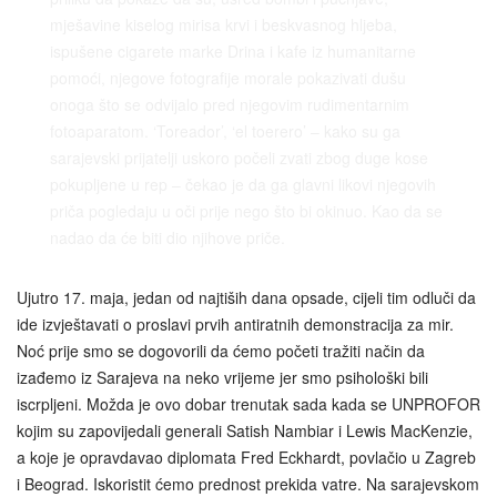
mješavine kiselog mirisa krvi i beskvasnog hljeba,
ispušene cigarete marke Drina i kafe iz humanitarne
pomoći, njegove fotografije morale pokazivati dušu
onoga što se odvijalo pred njegovim rudimentarnim
fotoaparatom. ‘Toreador’, ‘el toerero’ – kako su ga
sarajevski prijatelji uskoro počeli zvati zbog duge kose
pokupljene u rep – čekao je da ga glavni likovi njegovih
priča pogledaju u oči prije nego što bi okinuo. Kao da se
nadao da će biti dio njihove priče.
Ujutro 17. maja, jedan od najtiših dana opsade, cijeli tim odluči da
ide izvještavati o proslavi prvih antiratnih demonstracija za mir.
Noć prije smo se dogovorili da ćemo početi tražiti način da
izađemo iz Sarajeva na neko vrijeme jer smo psihološki bili
iscrpljeni. Možda je ovo dobar trenutak sada kada se UNPROFOR
kojim su zapovijedali generali Satish Nambiar i Lewis MacKenzie,
a koje je opravdavao diplomata Fred Eckhardt, povlačio u Zagreb
i Beograd. Iskoristit ćemo prednost prekida vatre. Na sarajevskom