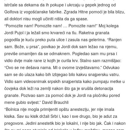
istrčale sa dekama da ih pokupe i ukrcaju u gepek jednog od
Golfova iz vogošćanske fabrike. Zgrada Hitne pomoći je bila blizu,
ali doktori nisu mogli učiniti ništa da ga spase.
“Pomozite nam! Pomozite nam! … Pomozite nam!” Moj kolega
Jordi Pujol i ja ležali smo krvareći na tlu. Raketna granata
pogodila je kuću preko puta ulice i zasula nas gelerima. “Ranjen
sam. Bože, u prsa”, povikao je Jordi dok sam ležao na njemu,
previše omamljen da se odmaknem. Pogledao sam mu prsa i
vidio dvije male rane iz kojih je curila krv. Stalno sam razmišljao:
“Ovo se ne dešava nama
.
Mi o ovome izvještavamo.” Odvukao
sam se do ulaza kako bih izbjegao bilo kakvu snajpersku vatru.
Vidio sam videosnimak srpskih snajperista kako pumpaju metke u
čovjeka dok leži na zemlji nakon što ga je srušila detonacija
granate. Pozivao sam za pomoć dok je Jordi na pločniku pored
mene gubio svijest.” David Brauchli
“Bolnica nije mogla primijeniti opštu anesteziju, jer nije imala
kisika. Sav su kisik držali Srbi i, kao i sve drugo, bio je adut za
pregovore. Jedini anestetik bio je lokalni, i nije bio jak. Čak i nakon