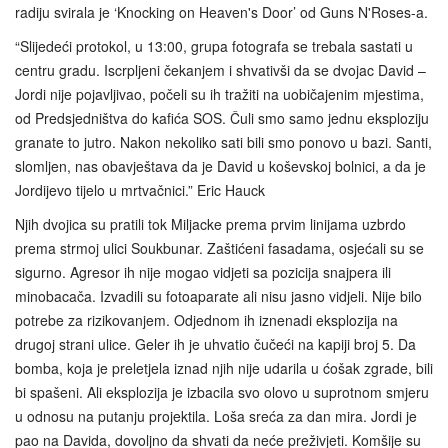
radiju svirala je ‘Knocking on Heaven's Door’ od Guns N'Roses-a.
“Slijedeći protokol, u 13:00, grupa fotografa se trebala sastati u
centru gradu. Iscrpljeni čekanjem i shvativši da se dvojac David –
Jordi nije pojavljivao, počeli su ih tražiti na uobičajenim mjestima,
od Predsjedništva do kafića SOS. Čuli smo samo jednu eksploziju
granate to jutro. Nakon nekoliko sati bili smo ponovo u bazi. Santi,
slomljen, nas obavještava da je David u koševskoj bolnici, a da je
Jordijevo tijelo u mrtvačnici.” Eric Hauck
Njih dvojica su pratili tok Miljacke prema prvim linijama uzbrdo
prema strmoj ulici Soukbunar. Zaštićeni fasadama, osjećali su se
sigurno. Agresor ih nije mogao vidjeti sa pozicija snajpera ili
minobacača. Izvadili su fotoaparate ali nisu jasno vidjeli. Nije bilo
potrebe za rizikovanjem. Odjednom ih iznenadi eksplozija na
drugoj strani ulice. Geler ih je uhvatio čučeći na kapiji broj 5. Da
bomba, koja je preletjela iznad njih nije udarila u ćošak zgrade, bili
bi spašeni. Ali eksplozija je izbacila svo olovo u suprotnom smjeru
u odnosu na putanju projektila. Loša sreća za dan mira. Jordi je
pao na Davida, dovoljno da shvati da neće preživjeti. Komšije su