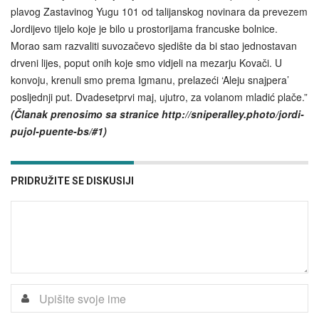
plavog Zastavinog Yugu 101 od talijanskog novinara da prevezem
Jordijevo tijelo koje je bilo u prostorijama francuske bolnice.
Morao sam razvaliti suvozačevo sjedište da bi stao jednostavan
drveni lijes, poput onih koje smo vidjeli na mezarju Kovači. U
konvoju, krenuli smo prema Igmanu, prelazeći ‘Aleju snajpera’
posljednji put. Dvadesetprvi maj, ujutro, za volanom mladić plače.”
(Članak prenosimo sa stranice http://sniperalley.photo/jordi-
pujol-puente-bs/#1)
PRIDRUŽITE SE DISKUSIJI