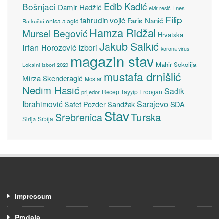
Edib Kadić
Bošnjaci
Damir Hadžić
elvir resić
Enes
Filip
fahrudin vojić
Faris Nanić
enisa alagić
Ratkušić
Hamza Ridžal
Mursel Begović
Hrvatska
Jakub Salkić
Irfan Horozović
Izbori
korona virus
magazin stav
Mahir Sokolija
Lokalni izbori 2020
mustafa drnišlić
Mirza Skenderagić
Mostar
Nedim Hasić
Sadik
Recep Tayyip Erdogan
prijedor
Sarajevo
Ibrahimović
Sandžak
SDA
Safet Pozder
Stav
Turska
Srebrenica
Srbija
Sirija
Impressum
Prodaja