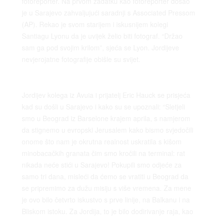
fotoreporter. Na prvom zadatku kao fotoreporter došao
je u Sarajevo zahvaljujući saradnji s Associated Pressom
(AP). Rekao je svom starijem i iskusnijem kolegi
Santiagu Lyonu da je uvijek želio biti fotograf. “Držao
sam ga pod svojim krilom”, sjeća se Lyon. Jordijeve
nevjerojatne fotografije obišle su svijet.
Jordijev kolega iz Avuia i prijatelj Eric Hauck se prisjeća
kad su došli u Sarajevo i kako su se upoznali: “Sletjeli
smo u Beograd iz Barselone krajem aprila, s namjerom
da stignemo u evropski Jerusalem kako bismo svjedočili
onome što nam je okrutna realnost uskratila s kišom
minobacačkih granata čim smo kročili na terminal: rat
nikada neće stići u Sarajevo! Pokupili smo odjeće za
samo tri dana, misleći da ćemo se vratiti u Beograd da
se pripremimo za dužu misiju s više vremena. Za mene
je ovo bilo četvrto iskustvo s prve linije, na Balkanu i na
Bliskom istoku. Za Jordija, to je bilo dodirivanje raja, kao