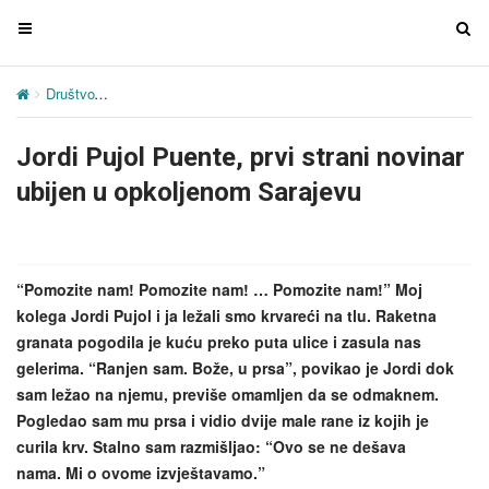
T
T
o
o
g
g
Društvo
Jordi Pujol Puente, prvi strani novinar ubijen u opkoljenom 
g
g
l
l
Jordi Pujol Puente, prvi strani novinar
e
e
n
n
ubijen u opkoljenom Sarajevu
a
a
v
v
i
i
g
g
“Pomozite nam! Pomozite nam! … Pomozite nam!” Moj
a
a
kolega Jordi Pujol i ja ležali smo krvareći na tlu. Raketna
t
t
granata pogodila je kuću preko puta ulice i zasula nas
i
i
gelerima. “Ranjen sam. Bože, u prsa”, povikao je Jordi dok
o
o
sam ležao na njemu, previše omamljen da se odmaknem.
n
n
Pogledao sam mu prsa i vidio dvije male rane iz kojih je
curila krv. Stalno sam razmišljao: “Ovo se ne dešava
nama. Mi o ovome izvještavamo.”