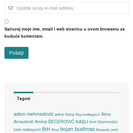
Sačuvaj moje ime, email i web stranicu u ovom browseru za
buduće komentare.
Tagovi
adem mehmedović
Alma
admir lisica
Alija Izetbegović
Amina ŠEĆEROVIĆ-KAŞLI
Arnautović
Amir Sijamhodžić.
bojan budimac
BiH
bakir izetbegović
Bosanski jezik
Bihać