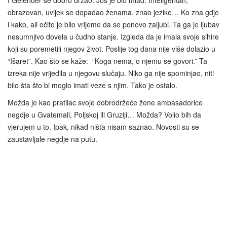
I Gelender se dobro držao. Još je bio mlad. Inteligentan,
obrazovan, uvijek se dopadao ženama, znao jezike… Ko zna gdje
i kako, ali očito je bilo vrijeme da se ponovo zaljubi. Ta ga je ljubav
nesumnjivo dovela u čudno stanje. Izgleda da je imala svoje sihire
koji su poremetili njegov život. Poslije tog dana nije više dolazio u
“Išaret”. Kao što se kaže: “Koga nema, o njemu se govori.” Ta
izreka nije vrijedila u njegovu slučaju. Niko ga nije spominjao, niti
bilo šta što bi moglo imati veze s njim. Tako je ostalo.
Možda je kao pratilac svoje dobrodržeće žene ambasadorice
negdje u Gvatemali, Poljskoj ili Gruziji… Možda? Volio bih da
vjerujem u to. Ipak, nikad ništa nisam saznao. Novosti su se
zaustavljale negdje na putu.