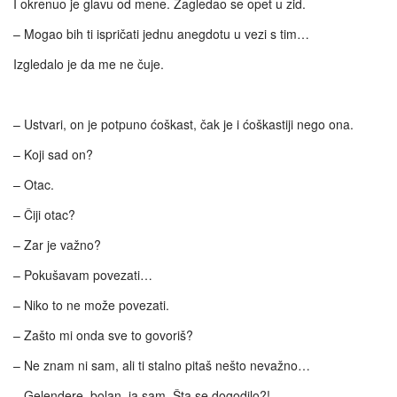
I okrenuo je glavu od mene. Zagledao se opet u zid.
– Mogao bih ti ispričati jednu anegdotu u vezi s tim…
Izgledalo je da me ne čuje.
– Ustvari, on je potpuno ćoškast, čak je i ćoškastiji nego ona.
– Koji sad on?
– Otac.
– Čiji otac?
– Zar je važno?
– Pokušavam povezati…
– Niko to ne može povezati.
– Zašto mi onda sve to govoriš?
– Ne znam ni sam, ali ti stalno pitaš nešto nevažno…
– Gelendere, bolan, ja sam. Šta se dogodilo?!