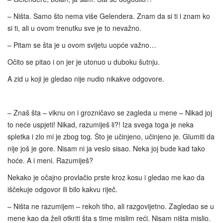
– Ništa. Samo što nema više Gelendera. Znam da si ti i znam ko
si ti, ali u ovom trenutku sve je to nevažno.
– Pitam se šta je u ovom svijetu uopće važno…
Očito se pitao i on jer je utonuo u duboku šutnju.
A zid u koji je gledao nije nudio nikakve odgovore.
– Znaš šta – viknu on i grozničavo se zagleda u mene – Nikad joj
to neće uspjeti! Nikad, razumiješ li?! Iza svega toga je neka
spletka i zlo mi je zbog tog. Što je učinjeno, učinjeno je. Glumiti da
nije još je gore. Nisam ni ja veslo sisao. Neka joj bude kad tako
hoće. A i meni. Razumiješ?
Nekako je očajno provlačio prste kroz kosu i gledao me kao da
iščekuje odgovor ili bilo kakvu riječ.
– Ništa ne razumijem – rekoh tiho, ali razgovijetno. Zagledao se u
mene kao da želi otkriti šta s time mislim reći. Nisam ništa mislio.