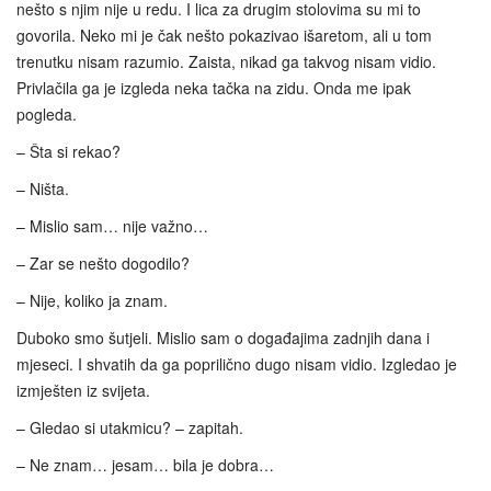
nešto s njim nije u redu. I lica za drugim stolovima su mi to
govorila. Neko mi je čak nešto pokazivao išaretom, ali u tom
trenutku nisam razumio. Zaista, nikad ga takvog nisam vidio.
Privlačila ga je izgleda neka tačka na zidu. Onda me ipak
pogleda.
– Šta si rekao?
– Ništa.
– Mislio sam… nije važno…
– Zar se nešto dogodilo?
– Nije, koliko ja znam.
Duboko smo šutjeli. Mislio sam o događajima zadnjih dana i
mjeseci. I shvatih da ga poprilično dugo nisam vidio. Izgledao je
izmješten iz svijeta.
– Gledao si utakmicu? – zapitah.
– Ne znam… jesam… bila je dobra…