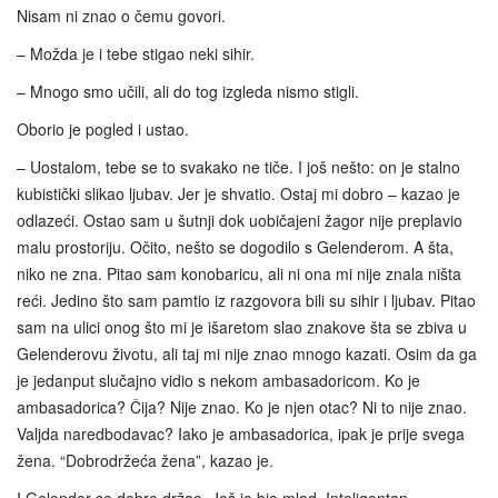
Nisam ni znao o čemu govori.
– Možda je i tebe stigao neki sihir.
– Mnogo smo učili, ali do tog izgleda nismo stigli.
Oborio je pogled i ustao.
– Uostalom, tebe se to svakako ne tiče. I još nešto: on je stalno
kubistički slikao ljubav. Jer je shvatio. Ostaj mi dobro – kazao je
odlazeći. Ostao sam u šutnji dok uobičajeni žagor nije preplavio
malu prostoriju. Očito, nešto se dogodilo s Gelenderom. A šta,
niko ne zna. Pitao sam konobaricu, ali ni ona mi nije znala ništa
reći. Jedino što sam pamtio iz razgovora bili su sihir i ljubav. Pitao
sam na ulici onog što mi je išaretom slao znakove šta se zbiva u
Gelenderovu životu, ali taj mi nije znao mnogo kazati. Osim da ga
je jedanput slučajno vidio s nekom ambasadoricom. Ko je
ambasadorica? Čija? Nije znao. Ko je njen otac? Ni to nije znao.
Valjda naredbodavac? Iako je ambasadorica, ipak je prije svega
žena. “Dobrodržeća žena”, kazao je.