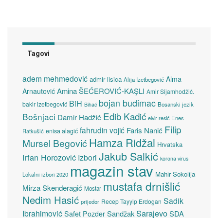
Tagovi
adem mehmedović
Alma
admir lisica
Alija Izetbegović
Amina ŠEĆEROVIĆ-KAŞLI
Arnautović
Amir Sijamhodžić.
bojan budimac
BiH
bakir izetbegović
Bosanski jezik
Bihać
Edib Kadić
Bošnjaci
Damir Hadžić
elvir resić
Enes
Filip
fahrudin vojić
Faris Nanić
enisa alagić
Ratkušić
Hamza Ridžal
Mursel Begović
Hrvatska
Jakub Salkić
Irfan Horozović
Izbori
korona virus
magazin stav
Mahir Sokolija
Lokalni izbori 2020
mustafa drnišlić
Mirza Skenderagić
Mostar
Nedim Hasić
Sadik
Recep Tayyip Erdogan
prijedor
Sarajevo
Ibrahimović
Sandžak
SDA
Safet Pozder