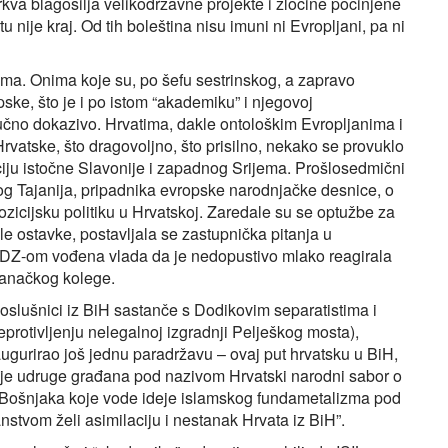
kva blagosilja velikodržavne projekte i zločine počinjene
 tu nije kraj. Od tih boleština nisu imuni ni Evropljani, pa ni
nama. Onima koje su, po šefu sestrinskog, a zapravo
ke, što je i po istom “akademiku” i njegovoj
aučno dokazivo. Hrvatima, dakle ontološkim Evropljanima i
Hrvatske, što dragovoljno, što prisilno, nekako se provuklo
aciju istočne Slavonije i zapadnog Srijema. Prošlosedmični
g Tajanija, pripadnika evropske narodnjačke desnice, o
pozicijsku politiku u Hrvatskoj. Zaredale su se optužbe za
žile ostavke, postavljala se zastupnička pitanja u
DZ-om vođena vlada da je nedopustivo mlako reagirala
tranačkog kolege.
poslušnici iz BiH sastanče s Dodikovim separatistima i
protivljenju nelegalnoj izgradnji Pelješkog mosta),
augurirao još jednu paradržavu – ovaj put hrvatsku u BiH,
cije udruge građana pod nazivom Hrvatski narodni sabor o
d “Bošnjaka koje vode ideje islamskog fundametalizma pod
stvom želi asimilaciju i nestanak Hrvata iz BiH”.