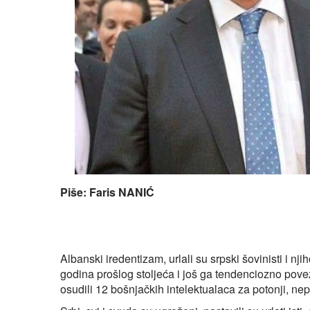
Piše: Faris NANIĆ
Albanski iredentizam, urlali su srpski šovinisti i nj
godina prošlog stoljeća i još ga tendenciozno pove
osudili 12 bošnjačkih intelektualaca za potonji, nep