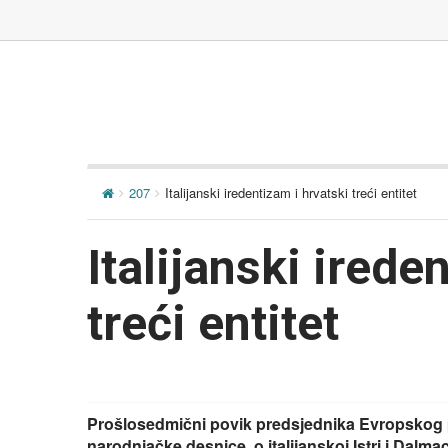
207
Italijanski iredentizam i hrvatski treći entitet
Italijanski irede
treći entitet
Prošlosedmični povik predsjednika Evropskog p
narodnjačke desnice, o italijanskoj Istri i Dalma