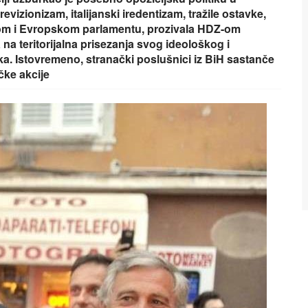
evizionizam, italijanski iredentizam, tražile ostavke,
kom i Evropskom parlamentu, prozivala HDZ-om
na teritorijalna prisezanja svog ideološkog i
ka. Istovremeno, stranački poslušnici iz BiH sastanče
čke akcije