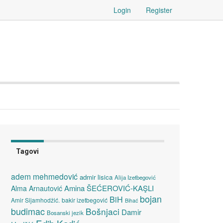
Login
Register
Tagovi
adem mehmedović
admir lisica
Alija Izetbegović
Amina ŠEĆEROVIĆ-KAŞLI
Alma Arnautović
bojan
BiH
Amir Sijamhodžić.
bakir izetbegović
Bihać
budimac
Bošnjaci
Damir
Bosanski jezik