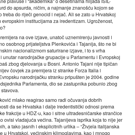
ne plavuše i “akademika” o desetinama hiljada ISIL-
surd do apsurda, ničim, a najmanje znanošću kojom se
 treba do riječi genocid i nejač. Ali se zato u Hrvatskoj
 u evropskim institucijama za iredentizam. Ugroženost,
to?
remijera na ove izjave, unatoč uznemirenju javnosti i
o osobnog prijateljstva Plenkovića i Tajanija, što ne bi
nskim nacionalizmom saturirane izjave, i to s vrha
 i unutar narodnjačke grupacije u Parlamentu i Evropskoj
, baš zbog djelovanja u Bosni. Antonio Tajani nije tipičan
ijev čovjek za premijera iz stranke Forza Italia i
Evropsku narodnjačku stranku pripušten je 2004. godine
redsjednika Parlamenta, dio se zastupnika pobunio zbog
h stavova.
lenković mlako reagirao samo radi očuvanja dobrih
sti da se Hrvatska i dalje iredentistički odnosi prema
ke frakcije u HDZ-u, kao i sitne ultradesničarske strančice
o ovisi vladajuća većina. Tajanijeva isprika koja to nije jer
 a tako jasnih i eksplicitnih urlika – “Živjela italijanska
a je u Hrvatskoj, većinskim klimoglavima, kao i mnogo