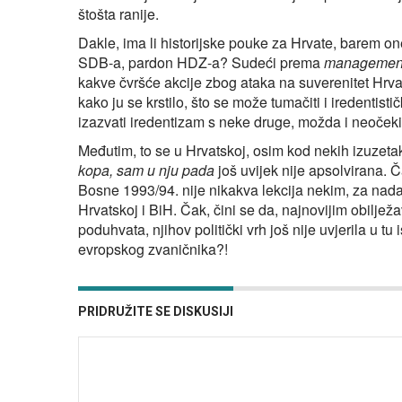
štošta ranije.
Dakle, ima li historijske pouke za Hrvate, barem 
SDB-a, pardon HDZ-a? Sudeći prema
managemen
kakve čvršće akcije zbog ataka na suverenitet Hrv
kako ju se krstilo, što se može tumačiti i iredenti
izazvati iredentizam s neke druge, možda i neočekiv
Međutim, to se u Hrvatskoj, osim kod nekih izuzeta
kopa, sam u nju pada
još uvijek nije apsolvirana. Č
Bosne 1993/94. nije nikakva lekcija nekim, za nada
Hrvatskoj i BiH. Čak, čini se da, najnovijim obilj
poduhvata, njihov politički vrh još nije uvjerila u t
evropskog zvaničnika?!
PRIDRUŽITE SE DISKUSIJI