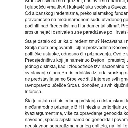
Srbi, svi i svuda su ugroženi, nastavili su urlat
i glupošću vrha JNA i kukavičluku vodstva Saveza 
Od albanskog iredentizma, preko islamskog fundame
pravomoćno na međunarodnom sudu utvrđenog geno
počinili nad “iredentistima i fundamentalistima”. Pr
srpske nejači osnivale su se paradržave po Hrvatsk
Šta je ostalo od urlika o iredentizmu? Nezavisna 
Srbija mora pregovarati i čijim proizvodima Kosov
političke ustupke, odnosno čin priznavanja. Ovdje 
Predsjedništvu koji je nametnuo Dejton i preustroj u
jednog distrikta, kao i zloupotrebe tzv. nacionalne
svrstavanje člana Predsjedništva iz reda srpskog na
ne predstavlja samo Srbe već štiti interese svih gr
ravnopravno učešće Srba u donošenju svih ključnih 
interesa.
Šta je ostalo od histeričnog vrištanja o islamskom
međunarodno priznanje BiH i njezinu teritorijalnu cje
kvaziargumentima, više za opravdanje genocida koj
navodno, spasio srpski narod od genocida i povam
neustavnog separatizma manjeg entiteta, na liniji o