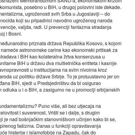
i isti, osnaženi Memorandumom SANU-a, ekonomskom krizom
komunista, posebno u BiH, u drugoj polovini iste dekade.
ntalizma, ugroženosti svih Srba u Jugoslaviji – do
cida koji su pripadnici navodno ugroženog naroda
evencije, valjda, radi. U prevenciji fantazma stradanja
oj i Bosni.
i međunarodno priznata država Republika Kosovo, s kojom
o nameće astronomske carine kao ekonomski pritisak za
stradava i BiH kao kolateralna žrtva konsenzusa u
nitarne BiH u državu dva multietnička entiteta i kasnije
 ravnopravnosti u institucijama na svim nivoima kroz
roda uz politiku države Srbije. To je protuustavno jer on
ađana BiH, sjedi u Predsjedništvu da bi osigurao
odluka u i o BiH, a zasigurno ne u promociji srbijanskih
 fundamentalizmu? Puno više, ali bez utjecaja na
lovitost i suverenost. Vrišti se i dalje, s drugim
i je nad bošnjačkim stanovništvom učinjen kako bi se,
pirenog fašizma. Danas u funkciji opravdavanja
pće histerije i islamofobije na Zapadu, čak do