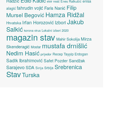
Edib Kadić
Hadžić
enisa
elvir resić
Enes Ratkušić
Filip
fahrudin vojić
Faris Nanić
alagić
Hamza Ridžal
Mursel Begović
Jakub
Irfan Horozović
Izbori
Hrvatska
Salkić
Lokalni izbori 2020
korona virus
magazin stav
Mirza
Mahir Sokolija
mustafa drnišlić
Skenderagić
Mostar
Nedim Hasić
Recep Tayyip Erdogan
prijedor
Sadik Ibrahimović
Sandžak
Safet Pozder
Srebrenica
Sarajevo
SDA
Srbija
Sirija
Stav
Turska