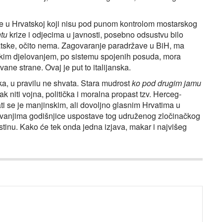
one u Hrvatskoj koji nisu pod punom kontrolom mostarskog
tu
krize i odjecima u javnosti, posebno odsustvu bilo
atske, očito nema. Zagovaranje paradržave u BiH, ma
stičkim djelovanjem, po sistemu spojenih posuda, mora
ane strane. Ovaj je put to italijanska.
ka, u pravilu ne shvata. Stara mudrost
ko pod drugim jamu
ak niti vojna, politička i moralna propast tzv. Herceg-
ti se je manjinskim, ali dovoljno glasnim Hrvatima u
ežavanjima godišnjice uspostave tog udruženog zločinačkog
u istinu. Kako će tek onda jedna izjava, makar i najvišeg