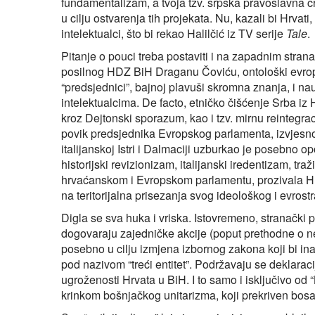
fundamentalizam, a tvoja tzv. srpska pravoslavna cr
u cilju ostvarenja tih projekata. Nu, kazali bi Hrvati,
intelektualci, što bi rekao Halilčić iz TV serije
Tale
.
Pitanje o pouci treba postaviti i na zapadnim stra
posilnog HDZ BiH Draganu Čoviću, ontološki evrops
“predsjednici”, bajnoj plavuši skromna znanja, i n
intelektualcima. De facto, etničko čišćenje Srba iz 
kroz Dejtonski sporazum, kao i tzv. mirnu reintegr
povik predsjednika Evropskog parlamenta, izvjesno
italijanskoj Istri i Dalmaciji uzburkao je posebno o
historijski revizionizam, italijanski iredentizam, tra
hrvaćanskom i Evropskom parlamentu, prozivala H
na teritorijalna prisezanja svog ideološkog i evros
Digla se sva huka i vriska. Istovremeno, stranački 
dogovaraju zajedničke akcije (poput prethodne o ne
posebno u cilju izmjena izbornog zakona koji bi in
pod nazivom “treći entitet”. Podržavaju se deklara
ugroženosti Hrvata u BiH. I to samo i isključivo o
krinkom bošnjačkog unitarizma, koji prekriven bosan