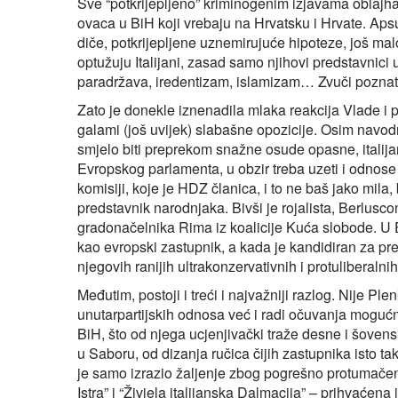
Sve “potkrijepljeno” kriminogenim izjavama oblajha
ovaca u BiH koji vrebaju na Hrvatsku i Hrvate. Ap
diče, potkrijepljene uznemirujuće hipoteze, još malo
optužuju Italijani, zasad samo njihovi predstavnici
paradržava, iredentizam, islamizam… Zvuči pozna
Zato je donekle iznenadila mlaka reakcija Vlade i p
galami (još uvijek) slabašne opozicije. Osim navodn
smjelo biti preprekom snažne osude opasne, italija
Evropskog parlamenta, u obzir treba uzeti i odnose
komisiji, koje je HDZ članica, i to ne baš jako mila
predstavnik narodnjaka. Bivši je rojalista, Berluscon
gradonačelnika Rima iz koalicije Kuća slobode. U 
kao evropski zastupnik, a kada je kandidiran za p
njegovih ranijih ultrakonzervativnih i protuliberalni
Međutim, postoji i treći i najvažniji razlog. Nije P
unutarpartijskih odnosa već i radi očuvanja mogućno
BiH, što od njega ucjenjivački traže desne i šovens
u Saboru, od dizanja ručica čijih zastupnika isto tak
je samo izrazio žaljenje zbog pogrešno protumačenih,
Istra” i “Živjela italijanska Dalmacija” – prihvaćen