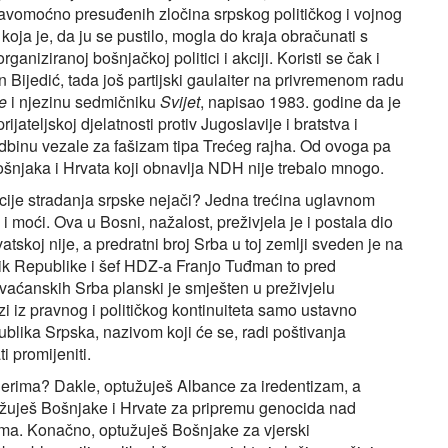
avomoćno presuđenih zločina srpskog političkog i vojnog
oja je, da ju se pustilo, mogla do kraja obračunati s
ganiziranoj bošnjačkoj politici i akciji. Koristi se čak i
n Bijedić, tada još partijski gaulaiter na privremenom radu
e
i njezinu sedmičniku
Svijet
, napisao 1983. godine da je
jateljskoj djelatnosti protiv Jugoslavije i bratstva i
sudbinu vezale za fašizam tipa Trećeg rajha. Od ovoga pa
njaka i Hrvata koji obnavlja NDH nije trebalo mnogo.
ncije stradanja srpske nejači? Jedna trećina uglavnom
 moći. Ova u Bosni, nažalost, preživjela je i postala dio
skoj nije, a predratni broj Srba u toj zemlji sveden je na
nik Republike i šef HDZ-a Franjo Tuđman to pred
rvaćanskih Srba planski je smješten u preživjelu
azi iz pravnog i političkog kontinuiteta samo ustavno
lika Srpska, nazivom koji će se, radi poštivanja
 promijeniti.
jerima? Dakle, optužuješ Albance za iredentizam, a
tužuješ Bošnjake i Hrvate za pripremu genocida nad
ima. Konačno, optužuješ Bošnjake za vjerski