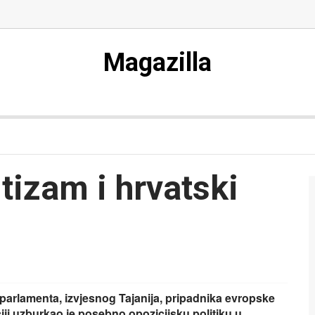
Magazilla
ntizam i hrvatski
arlamenta, izvjesnog Tajanija, pripadnika evropske
ciji uzburkao je posebno opozicijsku politiku u