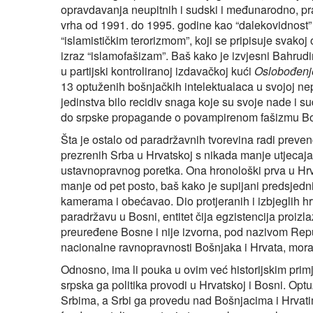
opravdavanja neupitnih i sudski i međunarodno, pr
vrha od 1991. do 1995. godine kao “dalekovidnost” k
“islamističkim terorizmom”, koji se pripisuje svakoj or
izraz “islamofašizam”. Baš kako je izvjesni Bahrudi
u partijski kontroliranoj izdavačkoj kući
Oslobođenj
13 optuženih bošnjačkih intelektualaca u svojoj nepri
jedinstva bilo recidiv snaga koje su svoje nade i 
do srpske propagande o povampirenom fašizmu Boš
Šta je ostalo od paradržavnih tvorevina radi preve
prezrenih Srba u Hrvatskoj s nikada manje utjecaja i
ustavnopravnog poretka. Ona hronološki prva u Hrvat
manje od pet posto, baš kako je supijani predsjed
kamerama i obećavao. Dio protjeranih i izbjeglih h
paradržavu u Bosni, entitet čija egzistencija proizl
preuređene Bosne i nije izvorna, pod nazivom Repub
nacionalne ravnopravnosti Bošnjaka i Hrvata, morati
Odnosno, ima li pouka u ovim već historijskim prim
srpska ga politika provodi u Hrvatskoj i Bosni. Op
Srbima, a Srbi ga provedu nad Bošnjacima i Hrvat