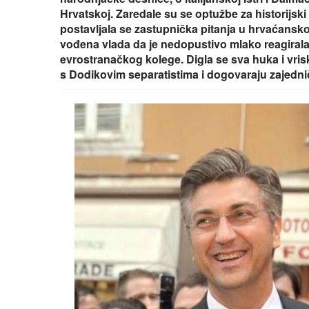
Hrvatskoj. Zaredale su se optužbe za historijski r
postavljala se zastupnička pitanja u hrvaćans
vođena vlada da je nedopustivo mlako reagirala 
evrostranačkog kolege. Digla se sva huka i vris
s Dodikovim separatistima i dogovaraju zajedni