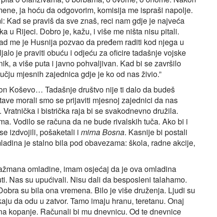
 mene, ja hoću da odgovorim, komisija me ispraši napolje.
i: Kad se praviš da sve znaš, reci nam gdje je najveća
 u Rijeci. Dobro je, kažu, i više me ništa nisu pitali.
 Tad me je Husnija pozvao da pređem raditi kod njega u
ljalo je praviti obuću i odjeću za oficire tadašnje vojske
k, a više puta i javno pohvaljivan. Kad bi se završilo
učju mjesnih zajednica gdje je ko od nas živio.”
ion Koševo… Tadašnje društvo nije ti dalo da budeš
tave morali smo se prijaviti mjesnoj zajednici da nas
 Vratnička i bistrička raja bi se svakodnevno družila.
. Vodilo se računa da ne bude rivalskih tuča. Ako bi i
 izdvojili, pošaketali i
mirna Bosna
. Kasnije bi postali
 Omladina je stalno bila pod obavezama: škola, radne akcije,
ažmana omladine, imam osjećaj da je ova omladina
i. Nas su upućivali. Nisu dali da besposleni talahamo.
Dobra su bila ona vremena. Bilo je više druženja. Ljudi su
ekaju da odu u zatvor. Tamo imaju hranu, teretanu. Onaj
 na kopanje. Računali bi mu dnevnicu. Od te dnevnice