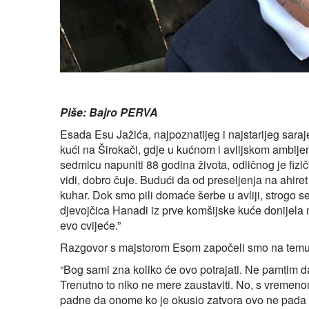
Piše: Bajro PERVA
Esada Esu Jažića, najpoznatijeg i najstarijeg saraj
kući na Širokači, gdje u kućnom i avlijskom ambijen
sedmicu napuniti 88 godina života, odličnog je fizi
vidi, dobro čuje. Budući da od preseljenja na ahire
kuhar. Dok smo pili domaće šerbe u avliji, strogo se
djevojčica Hanadi iz prve komšijske kuće donijela mu
evo cvijeće.”
Razgovor s majstorom Esom započeli smo na temu k
“Bog sami zna koliko će ovo potrajati. Ne pamtim da
Trenutno to niko ne mere zaustaviti. No, s vremenom
padne da onome ko je okusio zatvora ovo ne pada t