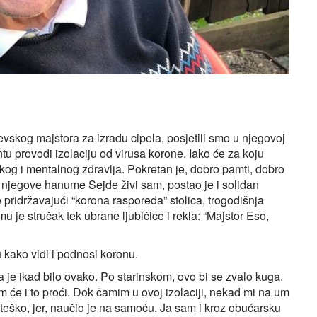
evskog majstora za izradu cipela, posjetili smo u njegovoj
tu provodi izolaciju od virusa korone. Iako će za koju
čkog i mentalnog zdravlja. Pokretan je, dobro pamti, dobro
t njegove hanume Sejde živi sam, postao je i solidan
 pridržavajući “korona rasporeda” stolica, trogodišnja
 je stručak tek ubrane ljubičice i rekla: “Majstor Eso,
ako vidi i podnosi koronu.
 je ikad bilo ovako. Po starinskom, ovo bi se zvalo kuga.
 će i to proći. Dok čamim u ovoj izolaciji, nekad mi na um
eško, jer, naučio je na samoću. Ja sam i kroz obućarsku