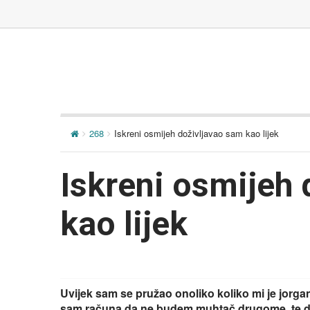
268
Iskreni osmijeh doživljavao sam kao lijek
Iskreni osmijeh
kao lijek
Uvijek sam se pružao onoliko koliko mi je jorga
sam računa da ne budem muhtač drugome, te d