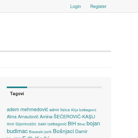
Login
Register
Tagovi
adem mehmedović
admir lisica
Alija Izetbegović
Amina ŠEĆEROVIĆ-KAŞLI
Alma Arnautović
bojan
BiH
Amir Sijamhodžić.
bakir izetbegović
Bihać
budimac
Bošnjaci
Damir
Bosanski jezik