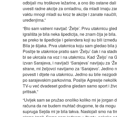
odbijali mu troškove ležarine, a ono što ostane dali
uvesti radne akcije za omladinu, da mladi imaju za
vaktu mnogi mladi su kroz te akcije i zanate naučil
uređenjima.”
“Bio sam vatreni navijač ‘Želje’. Prvu utakmicu gle
igrališta je bila neka špedicija, ne znam čija je bil
se preko te špedicije i gelendera koji su bili izmeđ
Bila je šljaka. Prva utakmica koju sam gledao bila 
Poslije te utakmice pratio sam ‘Želju’ čak i na stad
bi se ukrcala na voz i na utakmicu. Kad ‘Željo’ na G
izvan Sarajeva, i navijači ‘Sarajeva’ navijaju za ‘Ž
strane, mi željovci navijamo za ‘Sarajevo’. Jedino na
povesti i dijete na utakmicu. Jedino su bile nezgod
po sarajevskim parkovima. Poslije Agresije nekolik
TV-u već dvadeset godina gledam samo sport i životi
pritisak.”
“Uvijek sam se pružao onoliko koliko mi je jorgan 
računa da ne budem muhtač drugome, te da mogu p
supruga Sejda mi je bila takva. Nastojali smo na ti