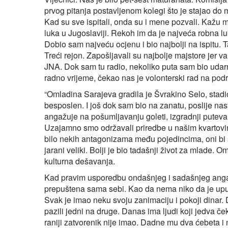
prvog pitanja postavljenom kolegi što je stajao do
Kad su sve ispitali, onda su i mene pozvali. Kažu m
luka u Jugoslaviji. Rekoh im da je najveća robna luka
Dobio sam najveću ocjenu i bio najbolji na ispitu.
Treći rejon. Zapošljavali su najbolje majstore jer va
JNA. Dok sam tu radio, nekoliko puta sam bio udarni
radno vrijeme, čekao nas je volonterski rad na podr
“Omladina Sarajeva gradila je Švrakino Selo, stad
besposlen. I još dok sam bio na zanatu, poslije nas
angažuje na pošumljavanju goleti, izgradnji puteva.
Uzajamno smo održavali priredbe u našim kvartovima
bilo nekih antagonizama među pojedincima, oni bi se
jarani veliki. Bolji je bio tadašnji život za mlade.
kulturna dešavanja.
Kad pravim usporedbu ondašnjeg i sadašnjeg ang
prepuštena sama sebi. Kao da nema niko da je uput
Svak je imao neku svoju zanimaciju i pokoji dinar. 
pazili jedni na druge. Danas ima ljudi koji jedva č
raniji zatvorenik nije imao. Dadne mu dva ćebeta i