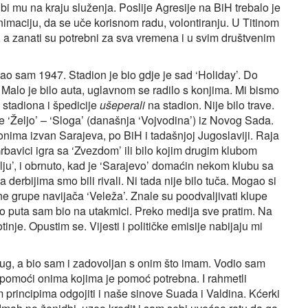
 bi mu na kraju služenja. Poslije Agresije na BiH trebalo je
nimaciju, da se uče korisnom radu, volontiranju. U Titinom
i, a zanati su potrebni za sva vremena i u svim društvenim
dao sam 1947. Stadion je bio gdje je sad ‘Holiday’. Do
a. Malo je bilo auta, uglavnom se radilo s konjima. Mi bismo
u stadiona i špedicije
ušeperali
na stadion. Nije bilo trave.
je ‘Željo’ – ‘Sloga’ (današnja ‘Vojvodina’) iz Novog Sada.
ionima izvan Sarajeva, po BiH i tadašnjoj Jugoslaviji. Raja
rbavici igra sa ‘Zvezdom’ ili bilo kojim drugim klubom
elju’, i obrnuto, kad je ‘Sarajevo’ domaćin nekom klubu sa
 derbijima smo bili rivali. Ni tada nije bilo tuča. Mogao si
ne grupe navijača ‘Veleža’. Znale su poodvaljivati klupe
o puta sam bio na utakmici. Preko medija sve pratim. Na
nje. Opustim se. Vijesti i političke emisije nabijaju mi
dug, a bio sam i zadovoljan s onim što imam. Vodio sam
omoći onima kojima je pomoć potrebna. I rahmetli
m principima odgojiti i naše sinove Suada i Valdina. Kćerki