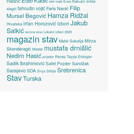
Edib Kadić
Hadžić
enisa
elvir resić
Enes Ratkušić
Filip
fahrudin vojić
Faris Nanić
alagić
Hamza Ridžal
Mursel Begović
Jakub
Irfan Horozović
Izbori
Hrvatska
Salkić
Lokalni izbori 2020
korona virus
magazin stav
Mirza
Mahir Sokolija
mustafa drnišlić
Skenderagić
Mostar
Nedim Hasić
Recep Tayyip Erdogan
prijedor
Sadik Ibrahimović
Sandžak
Safet Pozder
Srebrenica
Sarajevo
SDA
Srbija
Sirija
Stav
Turska