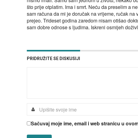
nismo imali. Samo sam jednom u životu, nekako odm
što prije otplatim. Ima i smrt. Neću da preselim 
sam računa da mi je doručak na vrijeme, ručak na v
prejeo. Trideset godina zaredom nisam otišao doktor
sam dobre odnose s ljudima. Iskreni osmijeh doživl
PRIDRUŽITE SE DISKUSIJI
Sačuvaj moje ime, email i web stranicu u ov