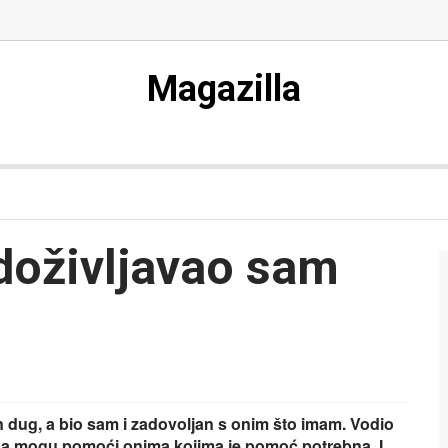
Magazilla
 doživljavao sam
n dug, a bio sam i zadovoljan s onim što imam. Vodio
a mogu pomoći onima kojima je pomoć potrebna. I