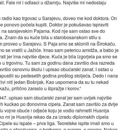
li. Fale mi i odlasci u džamiju. Najviše mi nedostaju
c radio kao trgovac u Sarajevu, doveo me kod doktora. On
 se ponovo počela kupiti. Doktor je pokušavao ispraviti
tke na sarajevskim Pajama. Kod nje sam ostao sve do
a. Znam da su kuće bila u starobosanskom stilu s
am proveo u Sarajevu. S Paja smo se sklonili na Širokaču.
mo se vratili u Jažiće. Imao sam petericu amidža, a babo je
rati jer ima najviše djece. Kuća je bila izgorjela pa smo se
o u trgovinu. Tu sam za godinu dana završio dva razreda
vršio osnovnu školu i upisao obućarski zanat. I ostao u
apustili su pedesetih godina prošlog stoljeća. Dedo i nana
živi niti jedan Bošnjak. Kao uspomena da su tu nekad
ažu, prilično zaraslo u šipražje i korov.”
47. upisao sam obućarski zanat jer sam uvijek najviše
h kuckao po đonovima cipela. Zanat sam završio za dvije
adu vojne obuće i odjeće koju je vodio rahmetli Husnija
ako mi je Husnija rekao da za izradu diplomskih cipela
ipele su ispale – prva liga. Teoretske ispite imali smo u
ija pita o ofanzivama, o borbama, o ovome, o onome. Nakon