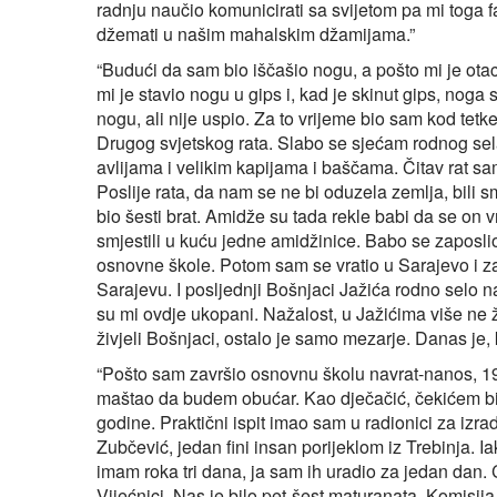
radnju naučio komunicirati sa svijetom pa mi toga fa
džemati u našim mahalskim džamijama.”
“Budući da sam bio iščašio nogu, a pošto mi je ota
mi je stavio nogu u gips i, kad je skinut gips, noga
nogu, ali nije uspio. Za to vrijeme bio sam kod te
Drugog svjetskog rata. Slabo se sjećam rodnog sel
avlijama i velikim kapijama i baščama. Čitav rat s
Poslije rata, da nam se ne bi oduzela zemlja, bili s
bio šesti brat. Amidže su tada rekle babi da se on v
smjestili u kuću jedne amidžinice. Babo se zaposli
osnovne škole. Potom sam se vratio u Sarajevo i za
Sarajevu. I posljednji Bošnjaci Jažića rodno selo n
su mi ovdje ukopani. Nažalost, u Jažićima više ne 
živjeli Bošnjaci, ostalo je samo mezarje. Danas je, k
“Pošto sam završio osnovnu školu navrat-nanos, 19
maštao da budem obućar. Kao dječačić, čekićem bi
godine. Praktični ispit imao sam u radionici za izr
Zubčević, jedan fini insan porijeklom iz Trebinja. I
imam roka tri dana, ja sam ih uradio za jedan dan. C
Vijećnici. Nas je bilo pet-šest maturanata. Komis