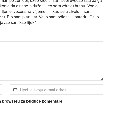
ah po ženidbi, uzeo kredit i sam sebi uvećao ratu da ga
a nekome da ostanem dužan. Jeo sam zdravu hranu. Vodio
rijeme, večera na vrijeme. I nikad se u životu nisam
u. Bio sam planinar. Volio sam odlaziti u prirodu. Gajio
javao sam kao lijek.”
om browseru za buduće komentare.