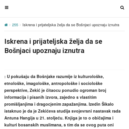
T
T
o
o
g
g
255
Iskrena i prijateljska želja da se Bošnjaci upoznaju iznutra
g
g
l
l
Iskrena i prijateljska želja da se
e
e
n
n
Bošnjaci upoznaju iznutra
a
a
v
v
i
i
g
g
: U pokušaju da Bošnjake razumije iz kulturološke,
a
a
etnološke, imagološke, antropološke i sociološke
t
t
perspektive, Zekić je čitaocu ponudio ogroman broj
i
i
informacija i pisanih izvora, zajedno s vlastitim
o
o
promišljanjima i dragocjenim zapažanjima. Izedin Šikalo
n
n
istaknuo je da je Zekićeva studija svojevrsni nastavak rada
Antuna Hangija u 21. stoljeću. Knjiga je to o običajima i
kulturi bosanskih muslimana, s tim da se ovog puta oni