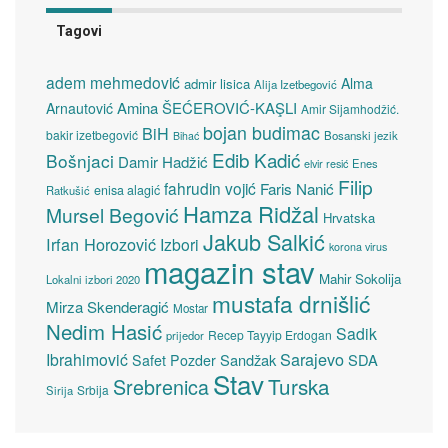
Tagovi
adem mehmedović
Alma
admir lisica
Alija Izetbegović
Amina ŠEĆEROVIĆ-KAŞLI
Arnautović
Amir Sijamhodžić.
bojan budimac
BiH
bakir izetbegović
Bosanski jezik
Bihać
Edib Kadić
Bošnjaci
Damir Hadžić
elvir resić
Enes
Filip
fahrudin vojić
Faris Nanić
enisa alagić
Ratkušić
Hamza Ridžal
Mursel Begović
Hrvatska
Jakub Salkić
Irfan Horozović
Izbori
korona virus
magazin stav
Mahir Sokolija
Lokalni izbori 2020
mustafa drnišlić
Mirza Skenderagić
Mostar
Nedim Hasić
Sadik
Recep Tayyip Erdogan
prijedor
Sarajevo
Ibrahimović
Sandžak
SDA
Safet Pozder
Stav
Turska
Srebrenica
Srbija
Sirija