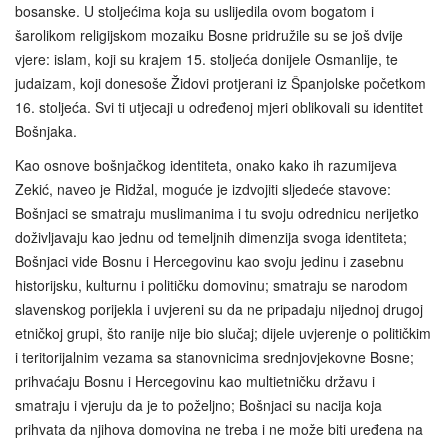
bosanske. U stoljećima koja su uslijedila ovom bogatom i
šarolikom religijskom mozaiku Bosne pridružile su se još dvije
vjere: islam, koji su krajem 15. stoljeća donijele Osmanlije, te
judaizam, koji donesoše Židovi protjerani iz Španjolske početkom
16. stoljeća. Svi ti utjecaji u određenoj mjeri oblikovali su identitet
Bošnjaka.
Kao osnove bošnjačkog identiteta, onako kako ih razumijeva
Zekić, naveo je Ridžal, moguće je izdvojiti sljedeće stavove:
Bošnjaci se smatraju muslimanima i tu svoju odrednicu nerijetko
doživljavaju kao jednu od temeljnih dimenzija svoga identiteta;
Bošnjaci vide Bosnu i Hercegovinu kao svoju jedinu i zasebnu
historijsku, kulturnu i političku domovinu; smatraju se narodom
slavenskog porijekla i uvjereni su da ne pripadaju nijednoj drugoj
etničkoj grupi, što ranije nije bio slučaj; dijele uvjerenje o političkim
i teritorijalnim vezama sa stanovnicima srednjovjekovne Bosne;
prihvaćaju Bosnu i Hercegovinu kao multietničku državu i
smatraju i vjeruju da je to poželjno; Bošnjaci su nacija koja
prihvata da njihova domovina ne treba i ne može biti uređena na