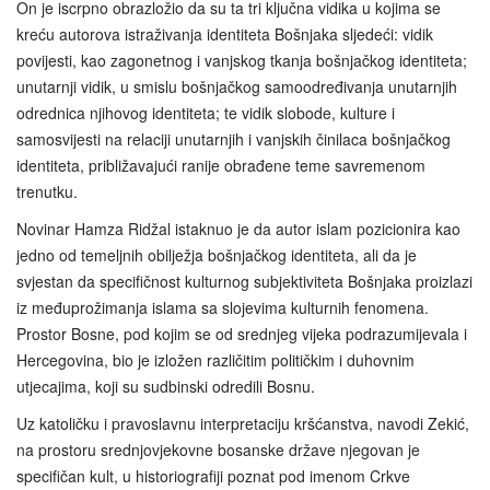
On je iscrpno obrazložio da su ta tri ključna vidika u kojima se
kreću autorova istraživanja identiteta Bošnjaka sljedeći: vidik
povijesti, kao zagonetnog i vanjskog tkanja bošnjačkog identiteta;
unutarnji vidik, u smislu bošnjačkog samoodređivanja unutarnjih
odrednica njihovog identiteta; te vidik slobode, kulture i
samosvijesti na relaciji unutarnjih i vanjskih činilaca bošnjačkog
identiteta, približavajući ranije obrađene teme savremenom
trenutku.
Novinar Hamza Ridžal istaknuo je da autor islam pozicionira kao
jedno od temeljnih obilježja bošnjačkog identiteta, ali da je
svjestan da specifičnost kulturnog subjektiviteta Bošnjaka proizlazi
iz međuprožimanja islama sa slojevima kulturnih fenomena.
Prostor Bosne, pod kojim se od srednjeg vijeka podrazumijevala i
Hercegovina, bio je izložen različitim političkim i duhovnim
utjecajima, koji su sudbinski odredili Bosnu.
Uz katoličku i pravoslavnu interpretaciju kršćanstva, navodi Zekić,
na prostoru srednjovjekovne bosanske države njegovan je
specifičan kult, u historiografiji poznat pod imenom Crkve