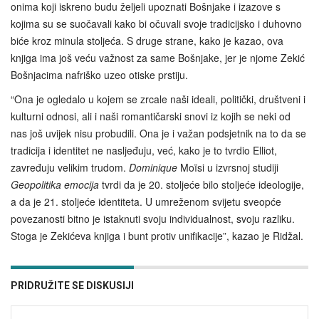
onima koji iskreno budu željeli upoznati Bošnjake i izazove s
kojima su se suočavali kako bi očuvali svoje tradicijsko i duhovno
biće kroz minula stoljeća. S druge strane, kako je kazao, ova
knjiga ima još veću važnost za same Bošnjake, jer je njome Zekić
Bošnjacima nafriško uzeo otiske prstiju.
“Ona je ogledalo u kojem se zrcale naši ideali, politički, društveni i
kulturni odnosi, ali i naši romantičarski snovi iz kojih se neki od
nas još uvijek nisu probudili. Ona je i važan podsjetnik na to da se
tradicija i identitet ne nasljeđuju, već, kako je to tvrdio Elliot,
zavređuju velikim trudom.
Dominique
Moïsi u izvrsnoj studiji
Geopolitika emocija
tvrdi da je 20. stoljeće bilo stoljeće ideologije,
a da je 21. stoljeće identiteta. U umreženom svijetu sveopće
povezanosti bitno je istaknuti svoju individualnost, svoju razliku.
Stoga je Zekićeva knjiga i bunt protiv unifikacije”, kazao je Ridžal.
PRIDRUŽITE SE DISKUSIJI