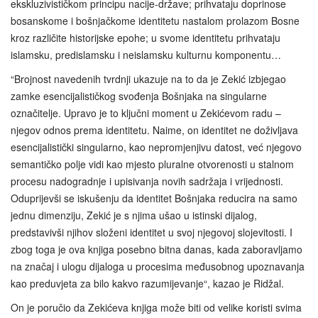
ekskluzivističkom principu nacije-države; prihvataju doprinose
bosanskome i bošnjačkome identitetu nastalom prolazom Bosne
kroz različite historijske epohe; u svome identitetu prihvataju
islamsku, predislamsku i neislamsku kulturnu komponentu…
“Brojnost navedenih tvrdnji ukazuje na to da je Zekić izbjegao
zamke esencijalističkog svođenja Bošnjaka na singularne
označitelje. Upravo je to ključni moment u Zekićevom radu –
njegov odnos prema identitetu. Naime, on identitet ne doživljava
esencijalistički singularno, kao nepromjenjivu datost, već njegovo
semantičko polje vidi kao mjesto pluralne otvorenosti u stalnom
procesu nadogradnje i upisivanja novih sadržaja i vrijednosti.
Oduprijevši se iskušenju da identitet Bošnjaka reducira na samo
jednu dimenziju, Zekić je s njima ušao u istinski dijalog,
predstavivši njihov složeni identitet u svoj njegovoj slojevitosti. I
zbog toga je ova knjiga posebno bitna danas, kada zaboravljamo
na značaj i ulogu dijaloga u procesima međusobnog upoznavanja
kao preduvjeta za bilo kakvo razumijevanje“, kazao je Ridžal.
On je poručio da Zekićeva knjiga može biti od velike koristi svima