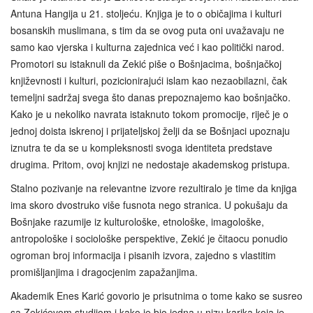
Antuna Hangija u 21. stoljeću. Knjiga je to o običajima i kulturi
bosanskih muslimana, s tim da se ovog puta oni uvažavaju ne
samo kao vjerska i kulturna zajednica već i kao politički narod.
Promotori su istaknuli da Zekić piše o Bošnjacima, bošnjačkoj
književnosti i kulturi, pozicionirajući islam kao nezaobilazni, čak
temeljni sadržaj svega što danas prepoznajemo kao bošnjačko.
Kako je u nekoliko navrata istaknuto tokom promocije, riječ je o
jednoj doista iskrenoj i prijateljskoj želji da se Bošnjaci upoznaju
iznutra te da se u kompleksnosti svoga identiteta predstave
drugima. Pritom, ovoj knjizi ne nedostaje akademskog pristupa.
Stalno pozivanje na relevantne izvore rezultiralo je time da knjiga
ima skoro dvostruko više fusnota nego stranica. U pokušaju da
Bošnjake razumije iz kulturološke, etnološke, imagološke,
antropološke i sociološke perspektive, Zekić je čitaocu ponudio
ogroman broj informacija i pisanih izvora, zajedno s vlastitim
promišljanjima i dragocjenim zapažanjima.
Akademik Enes Karić govorio je prisutnima o tome kako se susreo
sa Zekićevom studijom i kako je bio jedna u nizu karika koja je