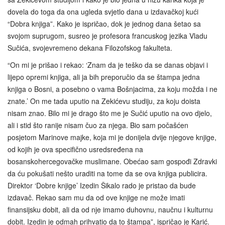
dovela do toga da ona ugleda svjetlo dana u izdavačkoj kući
“Dobra knjiga”. Kako je ispričao, dok je jednog dana šetao sa
svojom suprugom, susreo je profesora francuskog jezika Vladu
Sučića, svojevremeno dekana Filozofskog fakulteta.
“On mi je prišao i rekao: ‘Znam da je teško da se danas objavi i
lijepo opremi knjiga, ali ja bih preporučio da se štampa jedna
knjiga o Bosni, a posebno o vama Bošnjacima, za koju možda i ne
znate.’ On me tada uputio na Zekićevu studiju, za koju doista
nisam znao. Bilo mi je drago što me je Sučić uputio na ovo djelo,
ali i stid što ranije nisam čuo za njega. Bio sam počašćen
posjetom Marinove majke, koja mi je donijela dvije njegove knjige,
od kojih je ova specifično usredsređena na
bosanskohercegovačke muslimane. Obećao sam gospođi Zdravki
da ću pokušati nešto uraditi na tome da se ova knjiga publicira.
Direktor ‘Dobre knjige’ Izedin Šikalo rado je pristao da bude
izdavač. Rekao sam mu da od ove knjige ne može imati
finansijsku dobit, ali da od nje imamo duhovnu, naučnu i kulturnu
dobit. Izedin je odmah prihvatio da to štampa”, ispričao je Karić.