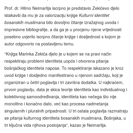
Prof. dr. Hilmo Neimarlija iscrpno je predstavio Zekićevo djelo
istakavši da mu je za valorizaciju knjige
Kulturni identitet
bosanskih muslimana
bilo dovoljno čitanje izražajnog uvoda i
impresivne bibliografije, a da ga je u procjenu njene vrijednosti
posebno uvjerilo iscrpno čitanje knjige i dosljednost s kojom je
autor odgovorio na postavljenu temu.
“Knjiga Marinka Zekića djelo je u kojem se na pravi način
respektiraju problemi identiteta uopće i otvorena pitanja
bošnjačkog identiteta napose. To respektiranje iskazano je kroz
uvod knjige i dosljedno manifestirano u njenom sadržaju, koji je
organiziran u četiri poglavlja i tri završna dodatka. U najkraćem,
prvom poglavlju, data je skica teorije identiteta kao individualnog i
kolektivnog samoodređivanja, identiteta kao nečega što nije
monolitno i konačno dato, već kao procesa nadmetanja
singularnih i pluralnih pripadnosti. U tri ostala poglavlja razmatraju
se pitanja kulturnog identiteta bosanskih muslimana, Bošnjaka, u
tri ključna vida njihova postojanja“, kazao je Neimarlija.