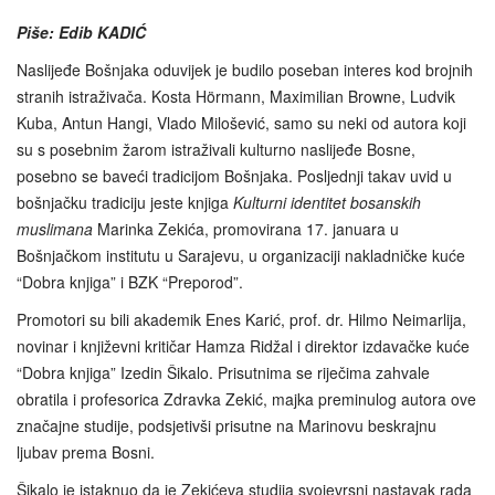
Piše: Edib KADIĆ
Naslijeđe Bošnjaka oduvijek je budilo poseban interes kod brojnih
stranih istraživača. Kosta Hörmann, Maximilian Browne, Ludvik
Kuba, Antun Hangi, Vlado Milošević, samo su neki od autora koji
su s posebnim žarom istraživali kulturno naslijeđe Bosne,
posebno se baveći tradicijom Bošnjaka. Posljednji takav uvid u
bošnjačku tradiciju jeste knjiga
Kulturni identitet bosanskih
muslimana
Marinka Zekića, promovirana 17. januara u
Bošnjačkom institutu u Sarajevu, u organizaciji nakladničke kuće
“Dobra knjiga” i BZK “Preporod”.
Promotori su bili akademik Enes Karić, prof. dr. Hilmo Neimarlija,
novinar i književni kritičar Hamza Ridžal i direktor izdavačke kuće
“Dobra knjiga” Izedin Šikalo. Prisutnima se riječima zahvale
obratila i profesorica Zdravka Zekić, majka preminulog autora ove
značajne studije, podsjetivši prisutne na Marinovu beskrajnu
ljubav prema Bosni.
Šikalo je istaknuo da je Zekićeva studija svojevrsni nastavak rada