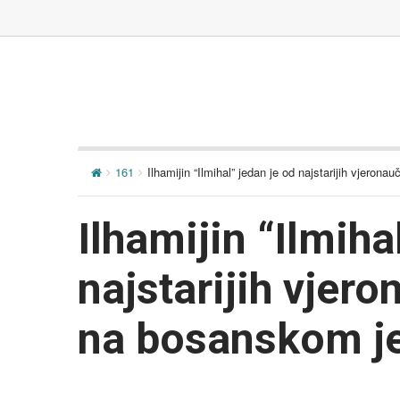
161
Ilhamijin “Ilmihal” jedan je od najstarijih vjero
Ilhamijin “Ilmiha
najstarijih vjer
na bosanskom j