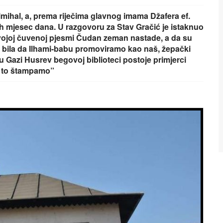
 Ilmihal, a, prema riječima glavnog imama Džafera ef.
nih mjesec dana. U razgovoru za Stav Gračić je istaknuo
 svojoj čuvenoj pjesmi Čudan zeman nastade, a da su
je bila da Ilhami-babu promoviramo kao naš, žepački
 Gazi Husrev begovoj biblioteci postoje primjerci
da to štampamo”