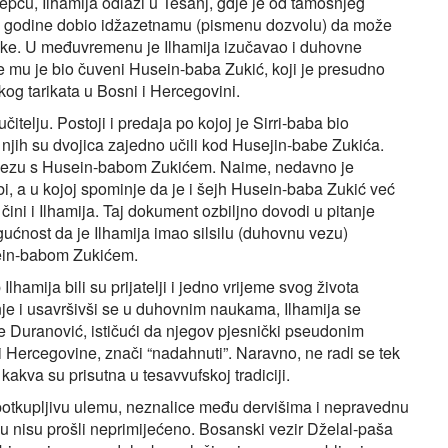
ču, Ilhamija odlazi u Tešanj, gdje je od tamošnjeg
0. godine dobio idžazetnamu (pismenu dozvolu) da može
 nauke. U međuvremenu je Ilhamija izučavao i duhovne
ije mu je bio čuveni Husein-baba Zukić, koji je presudno
kog tarikata u Bosni i Hercegovini.
telju. Postoji i predaja po kojoj je Sirri‑baba bio
i, njih su dvojica zajedno učili kod Husejin‑babe Zukića.
nu vezu s Husein-babom Zukićem. Naime, nedavno je
i, a u kojoj spominje da je i šejh Husein-baba Zukić već
 čini i Ilhamija. Taj dokument ozbiljno dovodi u pitanje
gućnost da je Ilhamija imao silsilu (duhovnu vezu)
sein-babom Zukićem.
hamija bili su prijatelji i jedno vrijeme svog života
je i usavršivši se u duhovnim naukama, Ilhamija se
še Duranović, ističući da njegov pjesnički pseudonim
i Hercegovine, znači “nadahnuti”. Naravno, ne radi se tek
va su prisutna u tesavvufskoj tradiciji.
st, potkupljivu ulemu, neznalice među dervišima i nepravednu
lju nisu prošli neprimijećeno. Bosanski vezir Dželal-paša