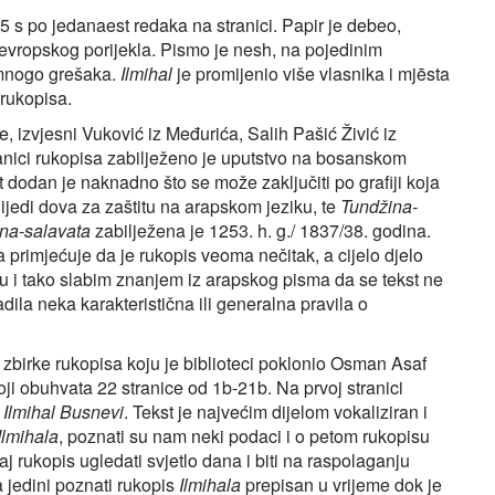
,5 s po jedanaest redaka na stranici. Papir je debeo,
evropskog porijekla. Pismo je nesh, na pojedinim
 mnogo grešaka.
Ilmihal
je promijenio više vlasnika i mjēsta
 rukopisa.
e, izvjesni Vuković iz Međurića, Salih Pašić Živić iz
ranici rukopisa zabilježeno je uputstvo na bosanskom
 dodan je naknadno što se može zaključiti po grafiji koja
lijedi dova za zaštitu na arapskom jeziku, te
Tundžina-
na-salavata
zabilježena je 1253. h. g./ 1837/38. godina.
 primjećuje da je rukopis veoma nečitak, a cijelo djelo
u i tako slabim znanjem iz arapskog pisma da se tekst ne
ila neka karakteristična ili generalna pravila o
je zbirke rukopisa koju je biblioteci poklonio Osman Asaf
koji obuhvata 22 stranice od 1b-21b. Na prvoj stranici
v
Ilmihal
Busnevi
. Tekst je najvećim dijelom vokaliziran i
Ilmihala
, poznati su nam neki podaci i o petom rukopisu
j rukopis ugledati svjetlo dana i biti na raspolaganju
 jedini poznati rukopis
Ilmihala
prepisan u vrijeme dok je