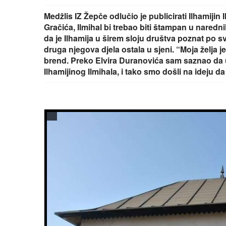
Medžlis IZ Žepče odlučio je publicirati Ilhamijin
Gračića, Ilmihal bi trebao biti štampan u nared
da je Ilhamija u širem sloju društva poznat po
druga njegova djela ostala u sjeni. “Moja želja 
brend. Preko Elvira Duranovića sam saznao da u
Ilhamijinog Ilmihala, i tako smo došli na ideju 