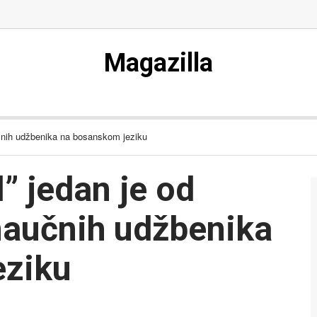
Magazilla
naučnih udžbenika na bosanskom jeziku
l” jedan je od
onaučnih udžbenika
eziku