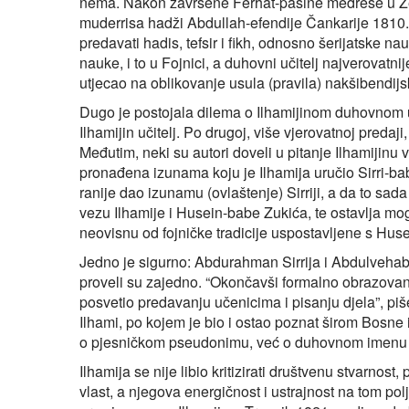
nema. Nakon završene Ferhat-pašine medrese u Žep
muderrisa hadži Abdullah-efendije Čankarije 181
predavati hadis, tefsir i fikh, odnosno šerijatske
nauke, i to u Fojnici, a duhovni učitelj najverovatn
utjecao na oblikovanje usula (pravila) nakšibendijs
Dugo je postojala dilema o Ilhamijinom duhovnom uči
Ilhamijin učitelj. Po drugoj, više vjerovatnoj predaj
Međutim, neki su autori doveli u pitanje Ilhamiji
pronađena izunama koju je Ilhamija uručio Sirri-bab
ranije dao izunamu (ovlaštenje) Sirriji, a da to sada
vezu Ilhamije i Husein-babe Zukića, te ostavlja mo
neovisnu od fojničke tradicije uspostavljene s Hu
Jedno je sigurno: Abdurahman Sirrija i Abdulvehab Il
proveli su zajedno. “Okončavši formalno obrazovan
posvetio predavanju učenicima i pisanju djela”, pi
Ilhami, po kojem je bio i ostao poznat širom Bosne 
o pjesničkom pseudonimu, već o duhovnom imenu kak
Ilhamija se nije libio kritizirati društvenu stvarno
vlast, a njegova energičnost i ustrajnost na tom po