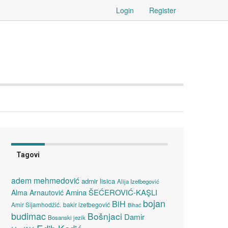
Login
Register
Tagovi
adem mehmedović
admir lisica
Alija Izetbegović
Amina ŠEĆEROVIĆ-KAŞLI
Alma Arnautović
bojan
BiH
Amir Sijamhodžić.
bakir izetbegović
Bihać
budimac
Bošnjaci
Damir
Bosanski jezik