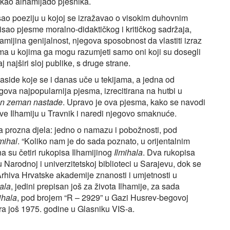
 kao alhamijado pjesnika.
sao poeziju u kojoj se izražavao o visokim duhovnim
isao pjesme moralno-didaktičkog i kritičkog sadržaja,
ijina genijalnost, njegova sposobnost da vlastiti izraz
mama u kojima ga mogu razumjeti samo oni koji su dosegli
 najširi sloj publike, s druge strane.
kaside koje se i danas uče u tekijama, a jedna od
gova najpopularnija pjesma, izrecitirana na hutbi u
n zeman nastade
. Upravo je ova pjesma, kako se navodi
ve Ilhamiju u Travnik i naredi njegovo smaknuće.
va prozna djela: jedno o namazu i pobožnosti, pod
lmihal
. “Koliko nam je do sada poznato, u orijentalnim
a su četiri rukopisa Ilhamijinog
Ilmihala
. Dva rukopisa
 Narodnoj i univerzitetskoj biblioteci u Sarajevu, dok se
 Arhiva Hrvatske akademije znanosti i umjetnosti u
ala
, jedini prepisan još za života Ilhamije, za sada
ihala
, pod brojem “R – 2929” u Gazi Husrev-begovoj
ura još 1975. godine u Glasniku VIS-a.