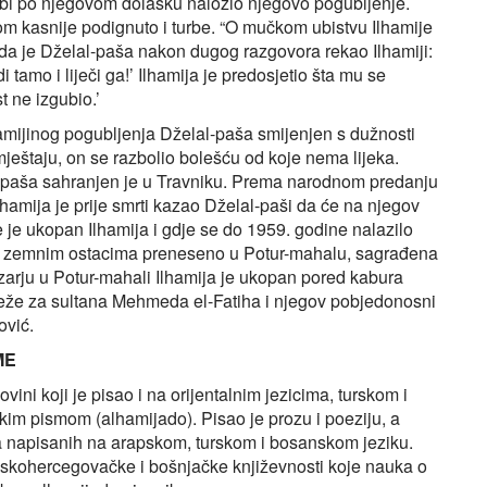
a bi po njegovom dolasku naložio njegovo pogubljenje.
m kasnije podignuto i turbe. “O mučkom ubistvu Ilhamije
i da je Dželal-paša nakon dugog razgovora rekao Ilhamiji:
i tamo i liječi ga!’ Ilhamija je predosjetio šta mu se
t ne izgubio.’
amijinog pogubljenja Dželal-paša smijenjen s dužnosti
eštaju, on se razbolio bolešću od koje nema lijeka.
l-paša sahranjen je u Travniku. Prema narodnom predanju
hamija je prije smrti kazao Dželal-paši da će na njegov
dje je ukopan Ilhamija i gdje se do 1959. godine nalazilo
vim zemnim ostacima preneseno u Potur-mahalu, sagrađena
arju u Potur-mahali Ilhamija je ukopan pored kabura
veže za sultana Mehmeda el-Fatiha i njegov pobjedonosni
ović.
ME
ovini koji je pisao i na orijentalnim jezicima, turskom i
m pismom (alhamijado). Pisao je prozu i poeziju, a
 napisanih na arapskom, turskom i bosanskom jeziku.
anskohercegovačke i bošnjačke književnosti koje nauka o