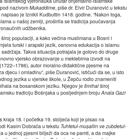
na islamskog vjeronauka unutar orijentalno-islamske
ku pod nazivom
Mukaddime
, piše dr. Elvir Duranović u tekstu
, napisao je Iznikli Kudbuttin 1418. godine. “Nakon toga,
slama u našoj zemlji, proširila se tradicija poučavanja
eronaučnih udžbenika.
 široj populaciji, a kako većina muslimana u Bosni i
ela turski i arapski jezik, osnovna edukacija o islamu
adržaja. Takva situacija potrajala je gotovo do druge
 osnovno vjersko obrazovanje u mektebima izvodi na
(1722–1786), autor moralno-didaktične pjesme na
a djecu i omladinu”, piše Duranović, ističući da se, u isto
dnog jezika u vjerske škole, u Žepču rodio znameniti
lmihala na bosanskom jeziku. Njegov je
Ilmihal
široj
islamsku tradiciju Bošnjaka u posljednjem broju
Anala Gazi
 kraja 18. i početka 19. stoljeća koji je pisao na
odi Kasim Dobrača u tekstu
Tuhfetul-muṣallin ve zubdetul-
ija u jednoj pjesmi bilježi da oca ne pamti, a da majke