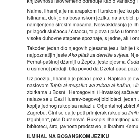
književnosti istovremeno određuje kao divanskog i
Naime, Ilhamija je na arapskom i turskom jeziku pi
istinama, dok je na bosanskom jeziku, na arebici, p
namijenjene širokim masama. Nesvakidašnja je Ilham
prilagodi slušaocu / čitaocu, te pjeva i piše u for
visoke duhovne stepene spoznaje, s jedne, ali i onaj
Također, jedan dio njegovih pjesama jesu ilahije i 
najpoznatijih jeste
Ako pitaš za derviše svijeta
. Nje
Ferhat-pašinoj džamiji u Žepču, jeste pjesma
Čuda
u usmenoj predaji, bila povod da Dželal-paša pozo
Uz poeziju, Ilhamija je pisao i prozu. Napisao je d
naslovom
Tuḥfa al-muṣallīn wa zubda al-hāš’in
, i
I
zbirkama u Bosni i Hercegovini i Hrvatskoj sačuvan
nalaze se u Gazi Husrev-begovoj biblioteci, jedan u
kopija jednog rukopisa nalazi u Orijentalnoj zbirci
Zagrebu. Čini se da je peti primjerak rukopisa
Ilmih
izgubljen”, piše Duranović. Rukopis Ilhamijinog
Ilm
biblioteci, široj javnosti predstavio je Ibrahim Kem
ILMIHAL NA BOSANSKOM JEZIKU