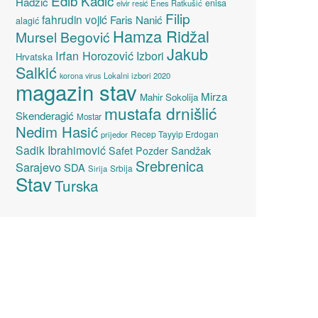
Edib Kadić
Hadžić
enisa
elvir resić
Enes Ratkušić
Filip
fahrudin vojić
Faris Nanić
alagić
Hamza Ridžal
Mursel Begović
Jakub
Irfan Horozović
Izbori
Hrvatska
Salkić
Lokalni izbori 2020
korona virus
magazin stav
Mirza
Mahir Sokolija
mustafa drnišlić
Skenderagić
Mostar
Nedim Hasić
Recep Tayyip Erdogan
prijedor
Sadik Ibrahimović
Sandžak
Safet Pozder
Srebrenica
Sarajevo
SDA
Srbija
Sirija
Stav
Turska