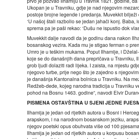
prvo je pozvao Ilhamiju u Travnik 1821. godine, d
Ukopan je u Travniku, gdje je nad njegovim mezaro
postoje brojne legende i predanja. Muvekkit biljež
‘U našoj štali razbolio se jedan jahači konj. Baba, id
sprema pa je paši rekao: ‘Dušu ne ispustio dok vlas
Muvekkit dalje navodi da je godinu dana nakon Ilh
bosanskog vezira. Kada mu je stigao ferman o premj
Umro je u teškim mukama. Poput Ilhamije, i Džela
koje se do današnjih dana prepričava u Travniku, Il
grob ljudi dolaziti radi lijeka. I zaista, na mjestu g
njegovo turbe, prije nego što je zajedno s njego
je današnja Kantonalna bolnica u Travniku. Na mez
Redžeb-dede, kojeg narodna tradicija u Travniku 
pohod na Bosnu 1463. godine”, navodi Elvir Duran
PISMENA OSTAVŠTINA U SJENI JEDNE PJES
Ilhamija je jedan od rijetkih autora u Bosni i Herceg
arapskom, i na narodnom bosanskom jeziku, arapski
njegov poetski opus obuhvata više od 100 pjesama
Ilhamija je jedan od rijetkih autora u korpusu bos