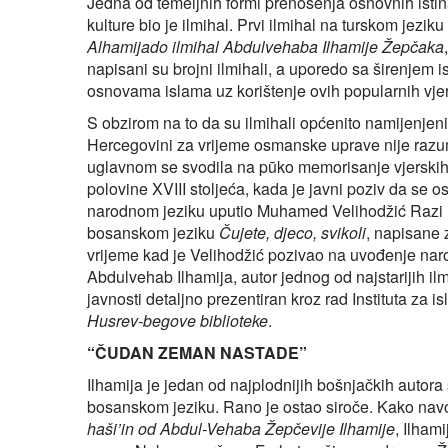
Jedna od temeljnih formi prenošenja osnovnih isti
kulture bio je ilmihal. Prvi ilmihal na turskom jezi
Alhamijado ilmihal Abdulvehaba Ilhamije Žepčaka
napisani su brojni ilmihali, a uporedo sa širenjem i
osnovama islama uz korištenje ovih popularnih vj
S obzirom na to da su ilmihali općenito namijenjeni
Hercegovini za vrijeme osmanske uprave nije razumj
uglavnom se svodila na pūko memorisanje vjerskih s
polovine XVIII stoljeća, kada je javni poziv da se
narodnom jeziku uputio Muhamed Velihodžić Razi 
bosanskom jeziku
Čujete, djeco, svikoli
, napisane z
vrijeme kad je Velihodžić pozivao na uvođenje naro
Abdulvehab Ilhamija, autor jednog od najstarijih i
javnosti detaljno prezentiran kroz rad Instituta za 
Husrev-begove biblioteke
.
“ČUDAN ZEMAN NASTADE”
Ilhamija je jedan od najplodnijih bošnjačkih autora s
bosanskom jeziku. Rano je ostao siroče. Kako nav
haši’in od Abdul-Vehaba Žepčevije Ilhamije
, Ilham