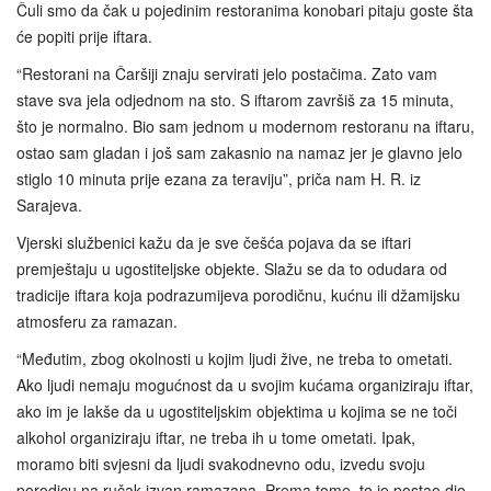
Čuli smo da čak u pojedinim restoranima konobari pitaju goste šta
će popiti prije iftara.
“Restorani na Čaršiji znaju servirati jelo postačima. Zato vam
stave sva jela odjednom na sto. S iftarom završiš za 15 minuta,
što je normalno. Bio sam jednom u modernom restoranu na iftaru,
ostao sam gladan i još sam zakasnio na namaz jer je glavno jelo
stiglo 10 minuta prije ezana za teraviju”, priča nam H. R. iz
Sarajeva.
Vjerski službenici kažu da je sve češća pojava da se iftari
premještaju u ugostiteljske objekte. Slažu se da to odudara od
tradicije iftara koja podrazumijeva porodičnu, kućnu ili džamijsku
atmosferu za ramazan.
“Međutim, zbog okolnosti u kojim ljudi žive, ne treba to ometati.
Ako ljudi nemaju mogućnost da u svojim kućama organiziraju iftar,
ako im je lakše da u ugostiteljskim objektima u kojima se ne toči
alkohol organiziraju iftar, ne treba ih u tome ometati. Ipak,
moramo biti svjesni da ljudi svakodnevno odu, izvedu svoju
porodicu na ručak izvan ramazana. Prema tome, to je postao dio