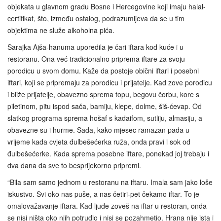
objekata u glavnom gradu Bosne i Hercegovine koji imaju halal-
certifikat, što, između ostalog, podrazumijeva da se u tim
objektima ne služe alkoholna pića.
Sarajka Ajša-hanuma uporedila je čari iftara kod kuće i u
restoranu. Ona već tradicionalno priprema iftare za svoju
porodicu u svom domu. Kaže da postoje obični iftari i posebni
iftari, koji se pripremaju za porodicu i prijatelje. Kad zove porodicu
i bliže prijatelje, obavezno sprema topu, begovu čorbu, kore s
piletinom, pitu ispod sača, bamiju, klepe, dolme, šiš-ćevap. Od
slatkog programa sprema hošaf s kadaifom, sutliju, almasiju, a
obavezne su i hurme. Sada, kako mjesec ramazan pada u
vrijeme kada cvjeta đulbešećerka ruža, onda pravi i sok od
đulbešećerke. Kada sprema posebne iftare, ponekad joj trebaju i
dva dana da sve to besprijekorno pripremi.
“Bila sam samo jednom u restoranu na iftaru. Imala sam jako loše
iskustvo. Svi oko nas puše, a nas četiri-pet čekamo iftar. To je
omalovažavanje iftara. Kad ljude zoveš na iftar u restoran, onda
se nisi ništa oko njih potrudio i nisi se pozahmetio. Hrana nije ista i