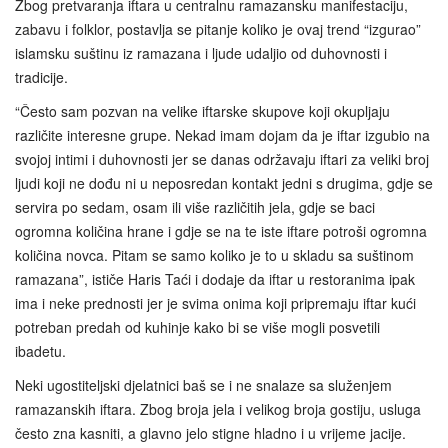
Zbog pretvaranja iftara u centralnu ramazansku manifestaciju,
zabavu i folklor, postavlja se pitanje koliko je ovaj trend “izgurao”
islamsku suštinu iz ramazana i ljude udaljio od duhovnosti i
tradicije.
“Često sam pozvan na velike iftarske skupove koji okupljaju
različite interesne grupe. Nekad imam dojam da je iftar izgubio na
svojoj intimi i duhovnosti jer se danas održavaju iftari za veliki broj
ljudi koji ne dođu ni u neposredan kontakt jedni s drugima, gdje se
servira po sedam, osam ili više različitih jela, gdje se baci
ogromna količina hrane i gdje se na te iste iftare potroši ogromna
količina novca. Pitam se samo koliko je to u skladu sa suštinom
ramazana”, ističe Haris Taći i dodaje da iftar u restoranima ipak
ima i neke prednosti jer je svima onima koji pripremaju iftar kući
potreban predah od kuhinje kako bi se više mogli posvetili
ibadetu.
Neki ugostiteljski djelatnici baš se i ne snalaze sa služenjem
ramazanskih iftara. Zbog broja jela i velikog broja gostiju, usluga
često zna kasniti, a glavno jelo stigne hladno i u vrijeme jacije.