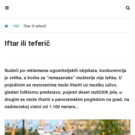
T
T
o
o
g
g
169
Iftar ili teferič
g
g
l
l
Iftar ili teferič
e
e
n
n
a
a
v
v
Sudeći po reklamama ugostiteljskih objekata, konkurencija
i
i
je velika, a borba za “ramazanske” mušterije nije lahka. U
g
g
pojedinim se restoranima može iftariti uz muziku uživo,
a
a
gledati folklornu predstavu, pojesti deset različitih jela, u
t
t
drugim se može iftariti s panoramskim pogledom na grad, na
i
i
nadmorskoj visini od 1.100 metara...
o
o
n
n