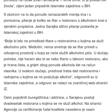
života”, cijeni jedan pripadnik Islamske zajednice u BiH.
S obzirom na to da ponude ramazanskih menija ima i u
pivnicama, pitanje je koliko se iftar u restoranu s alkoholom kosi s
vjerskim propisima. Jedna Sarajka slično pitanje postavila je
Islamskoj zajednici u BiH.
“Bolje bi bilo ne priređivati iftare u restoranima u kojima se služi
alkoholno piće. Međutim, nema smetnje da se iftar priredi u
odvojenoj prostoriji u kojoj se neće služiti alkoholno piće. U slučaju
potrebe, nije haram ako bi se neko iftario u takvom restoranu, ako
je hrana čista, a grijeh zbog ponude alkohola ide na račun
vlasnika. U svakom slučaju, prednost treba dati restoranima i
radnjama u kojima se ne poslužuje alkohol”, odgovorili su iz
Islamske zajednice, a odgovor se nalazi na zvaničnoj web-stranici
IZ.
Osim pojedinih buregdžinica i aščinica, u Sarajevu postoji
dvadesetak restorana u kojima se ne služi alkohol. Na stranici
Agencije za certificiranje halal kvalitete navedeno je osam