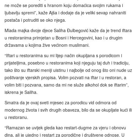
ne može se porediti s hranom koju domaćica svojim rukama i
ljubavlju spremi”, kaže Ajša i dodaje da je veliki sevap nahraniti
postača i potruditi se oko njega.
Mlada majka dvoje djece Saliha Đulbegović kaže da je trend iftara
u restoranima primjetan u Bosni i Hercegovini, kao i u drugim
državama u kojima žive većinom muslimani.
“Iftari u restoranima su mi lijep način okupljana s porodicom i
prijateljima, posebno u restoranima koji njeguju taj duh i tradiciju,
tako što su iftarski meniji uistinu i najbolje od onog što oni nude uz
poštivanje vjerskih propisa. Volim pozvati na iftar i u restoran, a
volim biti i pozvana, samo da mi ne služe alkohol dok se iftarim”,
iskrena je Saliha.
Smatra da je ovaj sveti mjesec za porodicu vid odmora od
modernog života i svih drugih obaveza, bilo da se okupljate kući ili
u restoranu.
“Ramazan se uvijek gleda kao restart-dugme za vjeru i obnovu
dina, ali je ujedno i restart za porodične i društvene odnose. U