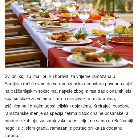
Svi oni koji su imali priliku boraviti za vrijeme ramazana u
Sarajevu reći će vam da se ramazanska atmosfera posebno osjeti
na baščaršijskim sokacima, najviše zbog mirisa tradicionalnih jela
koja se služe za vrijeme iftara u sarajevskim restoranima,
aščinicama i drugim ugostiteljskim objektima. Kreirajući posebne
ramazanske menije sa specijalitetima tradicionalne bosanske, ali i
moderne kuhinje, za sarajevske ugostitelje, ne samo na Baščaršiji
nego i u cijelom gradu, ramazan je postao prilika za dodatnu
zaradu.