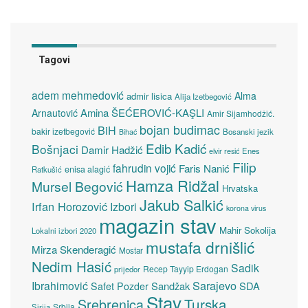
Tagovi
adem mehmedović
Alma
admir lisica
Alija Izetbegović
Amina ŠEĆEROVIĆ-KAŞLI
Arnautović
Amir Sijamhodžić.
bojan budimac
BiH
bakir izetbegović
Bosanski jezik
Bihać
Edib Kadić
Bošnjaci
Damir Hadžić
elvir resić
Enes
Filip
fahrudin vojić
Faris Nanić
enisa alagić
Ratkušić
Hamza Ridžal
Mursel Begović
Hrvatska
Jakub Salkić
Irfan Horozović
Izbori
korona virus
magazin stav
Mahir Sokolija
Lokalni izbori 2020
mustafa drnišlić
Mirza Skenderagić
Mostar
Nedim Hasić
Sadik
Recep Tayyip Erdogan
prijedor
Sarajevo
Ibrahimović
Sandžak
SDA
Safet Pozder
Stav
Turska
Srebrenica
Srbija
Sirija