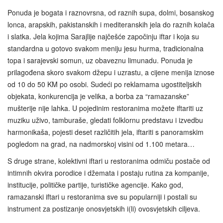
Ponuda je bogata i raznovrsna, od raznih supa, dolmi, bosanskog
lonca, arapskih, pakistanskih i mediteranskih jela do raznih kolača
i slatka. Jela kojima Sarajlije najčešće započinju iftar i koja su
standardna u gotovo svakom meniju jesu hurma, tradicionalna
topa i sarajevski somun, uz obaveznu limunadu. Ponuda je
prilagođena skoro svakom džepu i uzrastu, a cijene menija iznose
od 10 do 50 KM po osobi. Sudeći po reklamama ugostiteljskih
objekata, konkurencija je velika, a borba za “ramazanske”
mušterije nije lahka. U pojedinim restoranima možete iftariti uz
muziku uživo, tamburaše, gledati folklornu predstavu i izvedbu
harmonikaša, pojesti deset različitih jela, iftariti s panoramskim
pogledom na grad, na nadmorskoj visini od 1.100 metara…
S druge strane, kolektivni iftari u restoranima odmiču postače od
intimnih okvira porodice i džemata i postaju rutina za kompanije,
institucije, političke partije, turističke agencije. Kako god,
ramazanski iftari u restoranima sve su popularniji i postali su
instrument za postizanje onosvjetskih i(li) ovosvjetskih ciljeva.