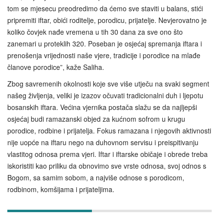
tom se mjesecu preodredimo da ćemo sve staviti u balans, stići
pripremiti iftar, obići roditelje, porodicu, prijatelje. Nevjerovatno je
koliko čovjek nađe vremena u tih 30 dana za sve ono što
zanemari u proteklih 320. Poseban je osjećaj spremanja iftara i
prenošenja vrijednosti naše vjere, tradicije i porodice na mlađe
članove porodice”, kaže Saliha.
Zbog savremenih okolnosti koje sve više utječu na svaki segment
našeg življenja, veliki je izazov očuvati tradicionalni duh i ljepotu
bosanskih iftara. Većina vjernika postača slažu se da najljepši
osjećaj budi ramazanski objed za kućnom sofrom u krugu
porodice, rodbine i prijatelja. Fokus ramazana i njegovih aktivnosti
nije uopće na iftaru nego na duhovnom servisu i preispitivanju
vlastitog odnosa prema vjeri. Iftar i iftarske običaje i obrede treba
iskoristiti kao priliku da obnovimo sve vrste odnosa, svoj odnos s
Bogom, sa samim sobom, a najviše odnose s porodicom,
rodbinom, komšijama i prijateljima.