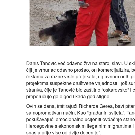
Danis Tanović već odavno živi na staroj slavi. U sk
čiji je vrhunac odavno prošao, on komercijalizira, b
reklamu za razne vrste projekata, uglavnom onih pol
projektima suspektne društvene vrijednosti i još s
stranka, čije je Tanović bio zaštitno “oskarovsko” li
preporučuje gdje god i kada god stigne.
Ovih se dana, imitirajući Richarda Gerea, bavi pita
samopromotivan način. Kao “građanin svijeta”, Tan
pokušavajući emocionalno ucijeniti ovdašnje stanov
Hercegovine s ekonomskim ilegalnim migrantima i 
snašla prije više od dvije decenije”.