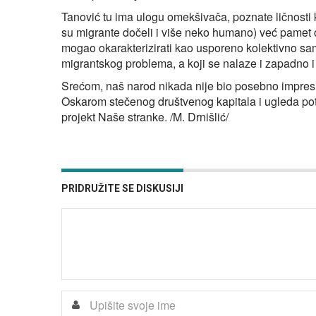
Tanović tu ima ulogu omekšivača, poznate ličnosti 
su migrante dočeli i više neko humano) već pamet ovd
mogao okarakterizirati kao usporeno kolektivno sam
migrantskog problema, a koji se nalaze i zapadno 
Srećom, naš narod nikada nije bio posebno impresi
Oskarom stečenog društvenog kapitala i ugleda potr
projekt Naše stranke. /M. Drnišlić/
PRIDRUŽITE SE DISKUSIJI