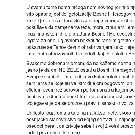
U svemu tome nema ničega neminovnog jer nije rije
vrlo opasnoj politici getoizacije Bosne i Hercegovin
kazati je li riječ o Tanovićevom nepatvorenom dileta
pokušava da zamjenama teza, moraliziranjem i emo
muslimanskom dijelu građana Bosne i Hercegovine 
logora za one, uglavnom nekvalificirane migrante k
pokazuje se Tanovićevim ohrabrivanjem kako “nije 
ima i onih obrazovanih i vrijednih koji bi ostali u Bo
Svakome dobronamjernom, da ne kažemo normalnom
jasno je da oni NE ŽELE ostati u Bosni i Hercegovini
Evropske unije! Ti su ljudi žrtve katastrofalne polit
zemljama za koje su velikim dijelom odgovorni oni k
cijelom ovom režiserovom performansu u kojem poku
uspijeva jedino demonstrirati neinformiranost, površ
izbjegavanje da se prozovu pravi i istinski krivci 
Umjesto toga, on atakuje na najlakše mete, skoro 
bošnjačko stanovništvo od kojeg se traži, u najbolje
pseudoliberali, da žrtvuje sebe i svoj životni prost
tuđe i prizemnije interese.