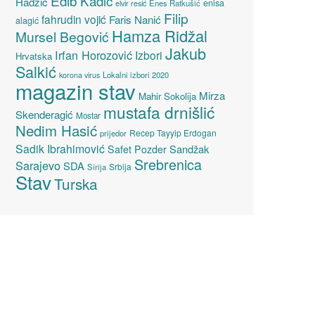
Edib Kadić
Hadžić
enisa
elvir resić
Enes Ratkušić
Filip
fahrudin vojić
Faris Nanić
alagić
Hamza Ridžal
Mursel Begović
Jakub
Irfan Horozović
Izbori
Hrvatska
Salkić
Lokalni izbori 2020
korona virus
magazin stav
Mirza
Mahir Sokolija
mustafa drnišlić
Skenderagić
Mostar
Nedim Hasić
Recep Tayyip Erdogan
prijedor
Sadik Ibrahimović
Sandžak
Safet Pozder
Srebrenica
Sarajevo
SDA
Srbija
Sirija
Stav
Turska