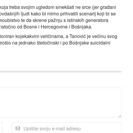
koja treba svojim ugledom smekšati ne srce (jer građani
ašnjih ljudi kako bi mirno prihvatili scenarij koji bi se
oubistvo te da skrene pažnju s istinskih generatora
i istočno od Bosne i Hercegovine i Bošnjaka.
oniran kojekakvim veličinama, a Tanović je većinu svog
ošio na jednako štetočinski i po Bošnjake suicidalni