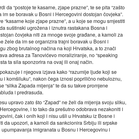
i da “postoje te kasarne, zjape prazne”, te se pita “zašto
ira im se boravak u Bosni i Hercegovini dostojan čovjeka”.
e “kasarne koje zjape prazne”, a u koje se mogu smjestiti
o da suštinski ugrožena i iznutra rastakana Bosna i
tojan čovjeka niti za mnoge svoje građane, a kamoli za
e žele da im se organizira trajni boravak u Bosni i
gu zbog brutalnog načina na koji Hrvatska, a to znači
rava adresa za Tanovićevo moraliziranje, no “speaking
ta ta sila sponzorira na ovaj ili onaj način.
okazuje i njegova izjava kako “razumije ljude koji se
u i komšiluku”, nakon čega iznosi poprilično nebuloznu,
o se “slika Zapada mijenja” te da su takve promjene
abluda i predrasuda.
esu upravo zato što “Zapad” ne želi da mijenja svoju sliku,
i Hercegovine, i to tako da prešutno odobrava nezakoniti i
ini, čak i onih koji i nisu ušli u Hrvatsku iz Bosne i
ti da upozori, a kamoli da sankcionira Srbiju ili srpske
og upumpavanja imigranata u Bosnu i Hercegovinu i