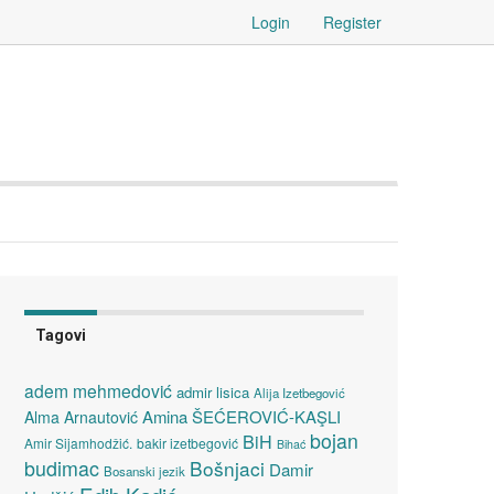
Login
Register
Tagovi
adem mehmedović
admir lisica
Alija Izetbegović
Amina ŠEĆEROVIĆ-KAŞLI
Alma Arnautović
bojan
BiH
Amir Sijamhodžić.
bakir izetbegović
Bihać
budimac
Bošnjaci
Damir
Bosanski jezik