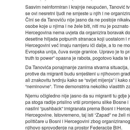
Sasvim neinformiran i krajnje neupućen, Tanović tvrd
se ovi nesretni ljudi ne smjeste u njih i ne organiz
Čini se da Tanoviću nije jasno da ne postoje nikakv
osobe koje u njima i ne žele biti, niti mu je poznat
Hercegovina nema uvjeta da organizira boravak dos
desetine hiljada potpunih stranaca koji uostalom i n
Hercegovini već imaju namjeru ići dalje, a to ne mo
Evropska unija, čuva svoje granice. Upravo je to p
truth to power” opasna je rabota, pogotovo kada te is
Da Tanovića ponajmanje zanima stvarna situacija, p
protive da migranti budu smješteni u njihovom grad
ali znakovitu tvrdnju kako se “svijet mijenja” i kak
“neminovne”. Time demonstrira nekoliko vlastitih z
Njemu očigledno nije jasno da su migranti tu gdje j
pa stoga radije prisilno vrši promjenu slike Bosne 
nasilni “pushback” imigranata prema Bosni i Hercegov
Hercegovine. Istovremeno, taj isti “Zapad” ne želi ni
političare u Bosni i Hercegovini zbog organiziran
njihovo sprovođenje na prostor Federacije BiH.