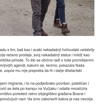
ladu s tim, baš kao i svaki nekadašnji holivudski
celebrity
olje rečeno prodaje, svoj nekadašnji status i imidž kao
itičke prirode. To što se obično radi o loše promišljenim
umnjivijih agendi, kakvim se, recimo, pokazala Naša
ce, uopće mu nije prepreka da ih i dalje diletantski
njem migranta, i to na podjednako površan, patetičan i
ović se šeta po kampu na Vučjaku i odatle moralizira
ništvo poredeći ratno izbjeglištvo građana Bosne i
poručujući nam “da smo zaboravili kakva je nas nevolja